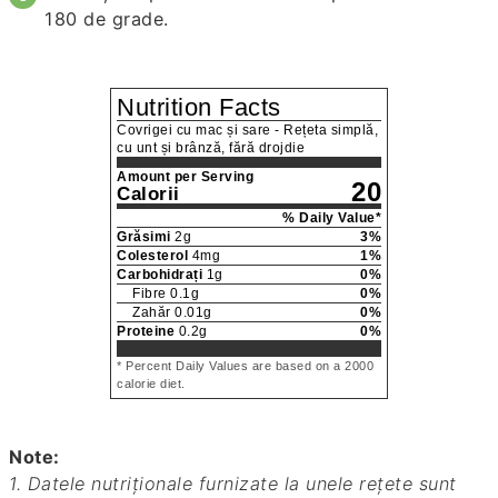
180 de grade.
Nutrition Facts
Covrigei cu mac și sare - Rețeta simplă,
cu unt și brânză, fără drojdie
Amount per Serving
20
Calorii
% Daily Value*
Grăsimi
2
g
3
%
Colesterol
4
mg
1
%
Carbohidrați
1
g
0
%
Fibre
0.1
g
0
%
Zahăr
0.01
g
0
%
Proteine
0.2
g
0
%
* Percent Daily Values are based on a 2000
calorie diet.
Note:
1. Datele nutriționale furnizate la unele rețete sunt