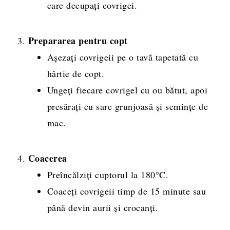
care decupați covrigei.
Prepararea pentru copt
Așezați covrigeii pe o tavă tapetată cu
hârtie de copt.
Ungeți fiecare covrigel cu ou bătut, apoi
presărați cu sare grunjoasă și semințe de
mac.
Coacerea
Preîncălziți cuptorul la 180°C.
Coaceți covrigeii timp de 15 minute sau
până devin aurii și crocanți.