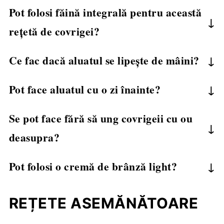
Pot folosi făină integrală pentru această
rețetă de covrigei?
Făina integrală nu este recomandată, deoarece
Ce fac dacă aluatul se lipește de mâini?
va schimba textura aluatului.
Adăugați puțină făină suplimentar, dar nu
Pot face aluatul cu o zi înainte?
exagerați, pentru a păstra frăgezimea.
Da, aluatul poate sta la frigider până la 24 de
Se pot face fără să ung covrigeii cu ou
ore.
deasupra?
Da, puteți sări peste pasul de ungere cu ou.
Pot folosi o cremă de brânză light?
Pentru a ajuta semințele să se lipească,
Da, dar covrigeii vor fi mai puțin fragezi.
pulverizați puțină apă peste covrigei.
REȚETE ASEMĂNĂTOARE