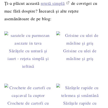
Ți-a plăcut această
rețetă simplă
de covrigei cu
mac fără dospire? Încearcă și alte rețete
asemănătoare de pe blog:
Sărățele cu untură și
Grisine cu ulei de
iaurt - rețeta simplă și
măsline și griș
ieftină
Crochete de cartofi cu
Sărățele rapide cu