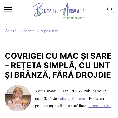
Acasă
»
Retete
»
Aperitive
COVRIGEI CU MAC ȘI SARE
– REȚETA SIMPLĂ, CU UNT
ȘI BRÂNZĂ, FĂRĂ DROJDIE
Actualizată:
31 ian. 2026
· Publicată:
25
oct. 2016
de
Iuliana Sbîrnea
· Postarea
poate conține link-uri afiliate·
4 comentarii