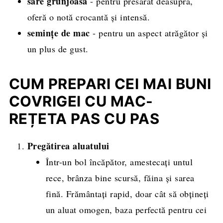
sare grunjoasă
- pentru presărat deasupra,
oferă o notă crocantă și intensă.
semințe de mac
- pentru un aspect atrăgător și
un plus de gust.
CUM PREPARI CEI MAI BUNI
COVRIGEI CU MAC-
REȚETA PAS CU PAS
Pregătirea aluatului
Într-un bol încăpător, amestecați untul
rece, brânza bine scursă, făina și sarea
fină. Frământați rapid, doar cât să obțineți
un aluat omogen, baza perfectă pentru cei