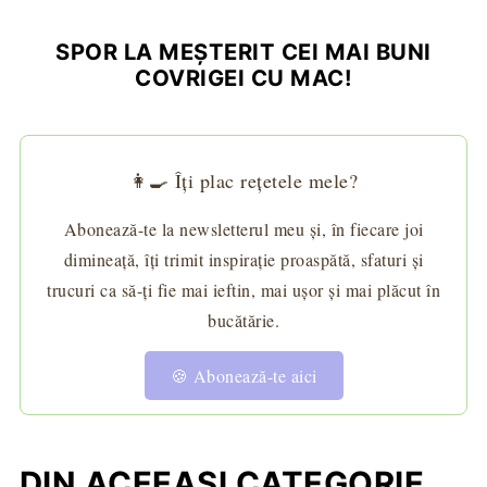
SPOR LA MEŞTERIT CEI MAI BUNI
COVRIGEI CU MAC!
👩‍🍳 Îți plac rețetele mele?
Abonează-te la newsletterul meu și, în fiecare joi
dimineață, îți trimit inspirație proaspătă, sfaturi și
trucuri ca să-ți fie mai ieftin, mai ușor și mai plăcut în
bucătărie.
🍪 Abonează-te aici
DIN ACEEAȘI CATEGORIE