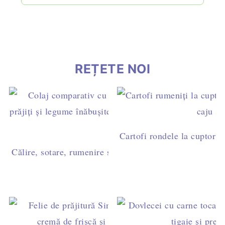
REȚETE NOI
Cartofi rondele la cuptor c
Călire, sotare, rumenire sau prăjire? Diferențe și timpi 