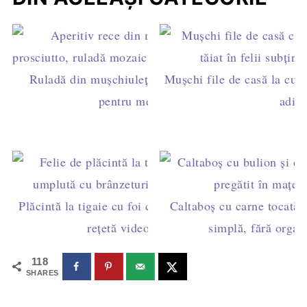
Ruladă din mușchiuleț de porc - aperitiv rece
Mușchi file de casă la cupt
pentru mese festive
aditi
Plăcintă la tigaie cu foi cumpărate și brânzeturi –
Caltaboș cu carne tocată, 
rețetă video fără cuptor
simplă, fără organe
118
SHARES