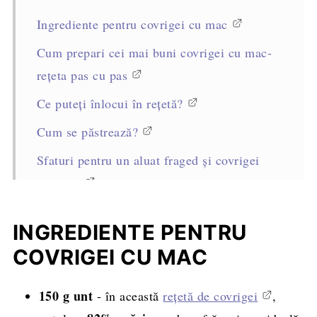
Ingrediente pentru covrigei cu mac
Cum prepari cei mai buni covrigei cu mac-
rețeta pas cu pas
Ce puteți înlocui în rețetă?
Cum se păstrează?
Sfaturi pentru un aluat fraged și covrigei
crocanți
Întrebări frecvente
INGREDIENTE PENTRU
Rețete asemănătoare
COVRIGEI CU MAC
Rețeta completă, cantități și mod de
preparare
150 g unt
- în această
rețetă de covrigei
,