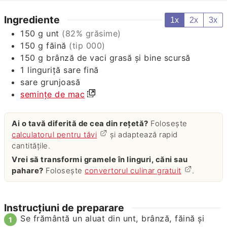
Ingrediente
1x
2x
3x
150
g
unt
(82% grăsime)
150
g
făină
(tip 000)
150
g
brânză de vaci grasă și bine scursă
1
linguriță
sare fină
sare grunjoasă
semințe de mac
Ai o tavă diferită de cea din rețetă?
Folosește
calculatorul pentru tăvi
și adaptează rapid
cantitățile.
Vrei să transformi gramele în linguri, căni sau
pahare?
Folosește
convertorul culinar gratuit
.
Instrucțiuni de preparare
Se frământă un aluat din unt, brânză, făină şi