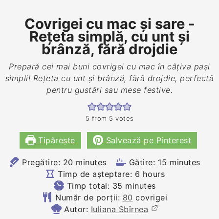
Covrigei cu mac și sare -
Rețeta simplă, cu unt și
brânză, fără drojdie
Prepară cei mai buni covrigei cu mac în câțiva pași
simpli! Rețeta cu unt și brânză, fără drojdie, perfectă
pentru gustări sau mese festive.
5
from
5
votes
Tipărește
Salvează pe Pinterest
minutes
minutes
Pregătire:
20
minutes
Gătire:
15
minutes
hours
Timp de așteptare:
6
hours
minutes
Timp total:
35
minutes
Număr de porții:
80
covrigei
Autor:
Iuliana Sbîrnea