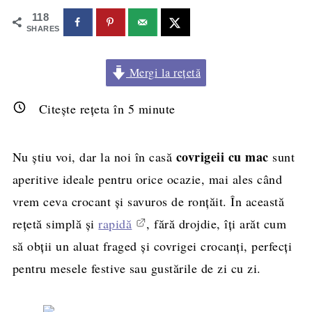
118
SHARES
Mergi la rețetă
Citește rețeta în
5
minute
covrigeii cu mac
Nu știu voi, dar la noi în casă
sunt
aperitive ideale pentru orice ocazie, mai ales când
vrem ceva crocant și savuros de ronțăit. În această
rețetă simplă și
rapidă
, fără drojdie, îți arăt cum
să obții un aluat fraged și covrigei crocanți, perfecți
pentru mesele festive sau gustările de zi cu zi.