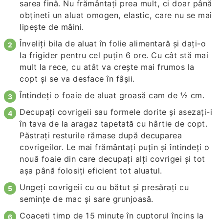
sarea fină. Nu frământaţi prea mult, ci doar până
obţineti un aluat omogen, elastic, care nu se mai
lipeşte de mâini.
Înveliţi bila de aluat în folie alimentară şi daţi-o
la frigider pentru cel puţin 6 ore. Cu cât stă mai
mult la rece, cu atât va creşte mai frumos la
copt şi se va desface în fâşii.
Întindeţi o foaie de aluat groasă cam de ½ cm.
Decupaţi covrigeii sau formele dorite şi asezaţi-i
în tava de la aragaz tapetată cu hârtie de copt.
Păstraţi resturile rămase după decuparea
covrigeilor. Le mai frământaţi puţin şi întindeţi o
nouă foaie din care decupaţi alţi covrigei şi tot
aşa până folosiţi eficient tot aluatul.
Ungeţi covrigeii cu ou bătut şi presăraţi cu
seminţe de mac şi sare grunjoasă.
Coaceţi timp de 15 minute în cuptorul încins la