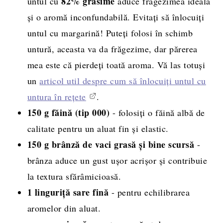
82% grăsime
untul cu
aduce frăgezimea ideală
și o aromă inconfundabilă. Evitați să înlocuiți
untul cu margarină! Puteți folosi în schimb
untură, aceasta va da frăgezime, dar părerea
mea este că pierdeți toată aroma. Vă las totuși
un
articol util despre cum să înlocuiți untul cu
untura în rețete
.
150 g făină (tip 000)
- folosiți o făină albă de
calitate pentru un aluat fin și elastic.
150 g brânză de vaci grasă și bine scursă
-
brânza aduce un gust ușor acrișor și contribuie
la textura sfărâmicioasă.
1 linguriță sare fină
- pentru echilibrarea
aromelor din aluat.