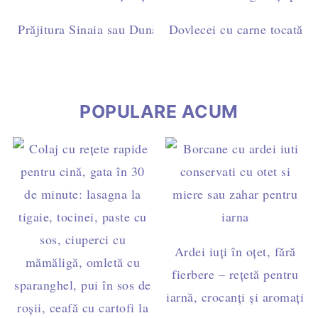
Prăjitura Sinaia sau Dunăreana cu pandișpan însiropat 
Dovlecei cu carne tocată de 
naturală
POPULARE ACUM
Ardei iuți în oțet, fără
fierbere – rețetă pentru
iarnă, crocanți și aromați