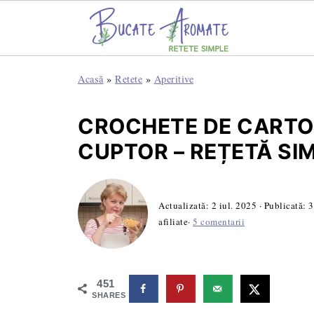
Acasă
»
Retete
»
Aperitive
CROCHETE DE CARTO
CUPTOR – REȚETĂ SIM
Actualizată:
2 iul. 2025
· Publicată:
3
afiliate·
5 comentarii
451
SHARES