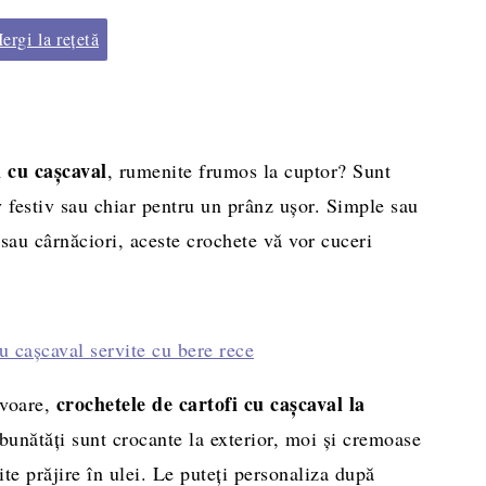
rgi la rețetă
i cu cașcaval
, rumenite frumos la cuptor? Sunt
v festiv sau chiar pentru un prânz ușor. Simple sau
sau cârnăciori, aceste crochete vă vor cuceri
crochetele de cartofi cu cașcaval la
avoare,
bunătăți sunt crocante la exterior, moi și cremoase
site prăjire în ulei. Le puteți personaliza după