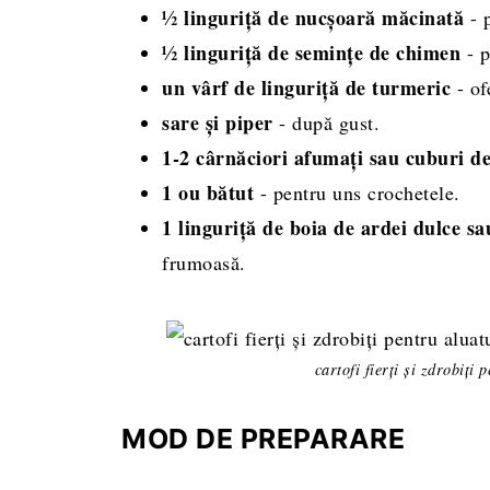
½ linguriță de nucșoară măcinată
- p
½ linguriță de semințe de chimen
- p
un vârf de linguriță de turmeric
- of
sare și piper
- după gust.
1-2 cârnăciori afumați sau cuburi de
1 ou bătut
- pentru uns crochetele.
1 linguriță de boia de ardei dulce sa
frumoasă.
cartofi fierți și zdrobiți
MOD DE PREPARARE