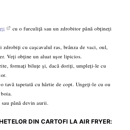
rți
cu o furculiță sau un zdrobitor până obțineți
i zdrobiți cu cașcavalul ras, brânza de vaci, oul,
er. Veți obține un aluat ușor lipicios.
te, formați biluțe și, dacă doriți, umpleți-le cu
or.
-o tavă tapetată cu hârtie de copt. Ungeți-le cu ou
 boia.
 sau până devin aurii.
ETELOR DIN CARTOFI LA AIR FRYER: