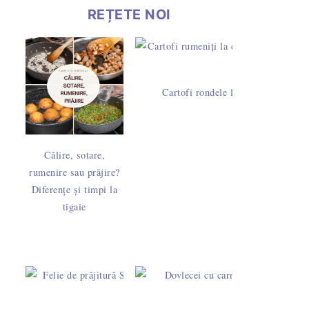
REȚETE NOI
Cartofi rondele la cuptor cu pesto 
Călire, sotare,
rumenire sau prăjire?
Diferențe și timpi la
tigaie