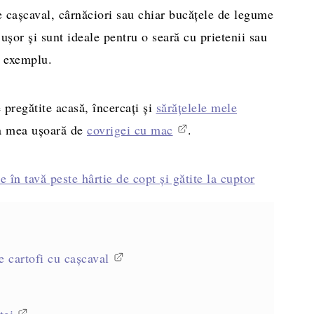
e cașcaval, cârnăciori sau chiar bucățele de legume
ușor și sunt ideale pentru o seară cu prietenii sau
e exemplu.
 pregătite acasă, încercați și
sărăţelele mele
ta mea ușoară de
covrigei cu mac
.
e cartofi cu cașcaval
tei