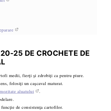
eparare
 20-25 DE CROCHETE DE
AL
tofi medii, fierți și zdrobiți ca pentru piure.
ens, folosiți un cașcaval maturat.
mozitate aluatului
.
odelare.
n funcție de consistența cartofilor.