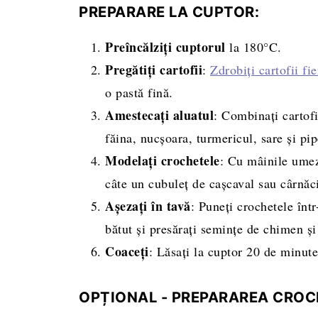
PREPARARE LA CUPTOR:
Preîncălziți cuptorul
la 180°C.
Pregătiți cartofii
:
Zdrobiți cartofii fie
o pastă fină.
Amestecați aluatul
: Combinați cartofi
făina, nucșoara, turmericul, sare și pip
Modelați crochetele
: Cu mâinile umezi
câte un cubuleț de cașcaval sau cârnăci
Așezați în tavă
: Puneți crochetele într
bătut și presărați semințe de chimen și
Coaceți
: Lăsați la cuptor 20 de minute
OPȚIONAL - PREPARAREA CROCH