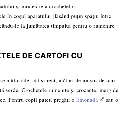
uatului și modelare a crochetelor.
le în coșul aparatului (lăsând puțin spațiu între
orcându-le la jumătatea timpului pentru o rumenire
TELE DE CARTOFI CU
e atât calde, cât și reci, alături de un sos de iaurt
ată verde. Crochetele rumenite și crocante, merg de
ec. Pentru copii puteți pregăti o
limonadă
sau o