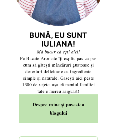
BUNĂ, EU SUNT
IULIANA!
Mă bucur că ești aici!
Pe Bucate Aromate îți explic pas cu pas
cum să gătești mâncăruri gustoase și
deserturi delicioase cu ingrediente
simple și naturale. Găsești aici peste
1300 de rețete, așa că meniul familiei
tale e mereu asigurat!
Despre mine și povestea
blogului