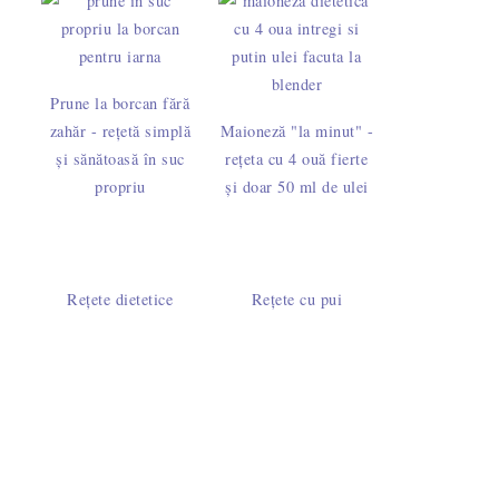
Prune la borcan fără
zahăr - rețetă simplă
Maioneză "la minut" -
și sănătoasă în suc
rețeta cu 4 ouă fierte
propriu
și doar 50 ml de ulei
Rețete dietetice
Rețete cu pui