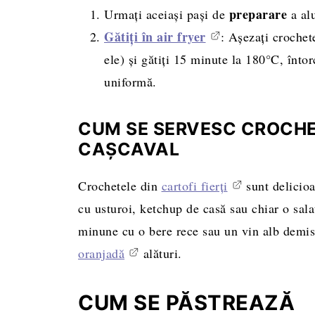
preparare
Urmați aceiași pași de
a al
Gătiți în air fryer
: Așezați crochete
ele) și gătiți 15 minute la 180°C, înt
uniformă.
CUM SE SERVESC CROCHE
CAŞCAVAL
Crochetele din
cartofi fierți
sunt delicioas
cu usturoi, ketchup de casă sau chiar o sal
minune cu o bere rece sau un vin alb demis
oranjadă
alături.
CUM SE PĂSTREAZĂ