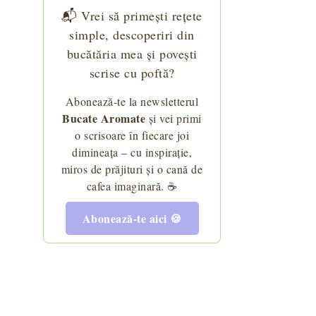
📬 Vrei să primești rețete
simple, descoperiri din
bucătăria mea și povești
scrise cu poftă?
Abonează-te la newsletterul
Bucate Aromate
și vei primi
o scrisoare în fiecare joi
dimineața – cu inspirație,
miros de prăjituri și o cană de
cafea imaginară. ☕
Abonează-te aici 🍪