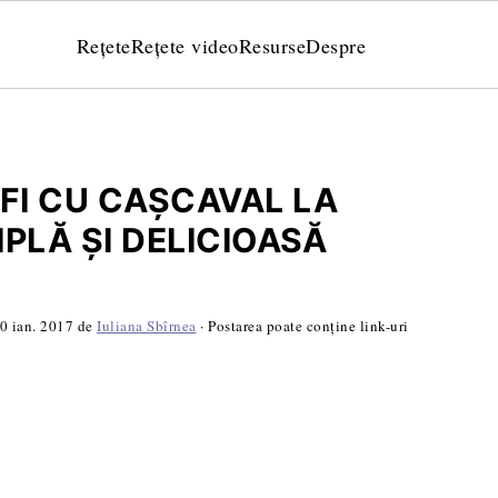
Rețete
Rețete video
Resurse
Despre
FI CU CAȘCAVAL LA
PLĂ ȘI DELICIOASĂ
0 ian. 2017
de
Iuliana Sbîrnea
· Postarea poate conține link-uri