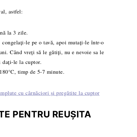
al, astfel:
nă la 3 zile.
 congelați-le pe o tavă, apoi mutați-le într-o
uni. Când vreți să le gătiți, nu e nevoie sa le
 dați-le la cuptor.
a 180°C, timp de 5-7 minute.
TE PENTRU REUȘITA