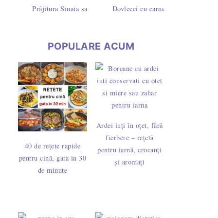
Prăjitura Sinaia sau Dunăreana cu pandișpan însiropat și frișc
Dovlecei cu carne tocată de pui în s
POPULARE ACUM
Ardei iuți în oțet, fără
fierbere – rețetă
40 de rețete rapide
pentru iarnă, crocanți
pentru cină, gata în 30
și aromați
de minute