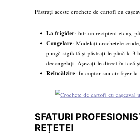
Păstrați aceste crochete de cartofi cu cașcav
La frigider
: într-un recipient etanș, pâ
Congelare
: Modelați crochetele crude,
pungă sigilată și păstrați-le până la 3 l
decongelați. Așezați-le direct în tavă și
Reîncălzire
: În cuptor sau air fryer l
SFATURI PROFESIONIS
REȚETEI