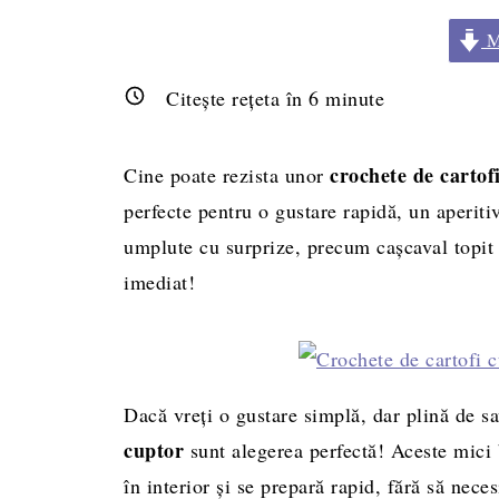
Me
Citește rețeta în
6
minute
crochete de cartof
Cine poate rezista unor
perfecte pentru o gustare rapidă, un aperiti
umplute cu surprize, precum cașcaval topit 
imediat!
Dacă vreți o gustare simplă, dar plină de s
cuptor
sunt alegerea perfectă! Aceste mici 
în interior și se prepară rapid, fără să nece