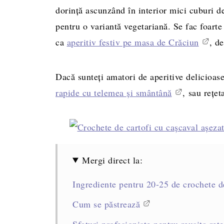
dorință ascunzând în interior mici cuburi d
pentru o variantă vegetariană. Se fac foarte 
ca
aperitiv festiv pe masa de Crăciun
, d
Dacă sunteți amatori de aperitive delicioase
rapide cu telemea şi smântână
, sau rețe
Mergi direct la:
Ingrediente pentru 20-25 de crochete d
Cum se păstrează
Sfaturi profesioniste pentru reușita rețe