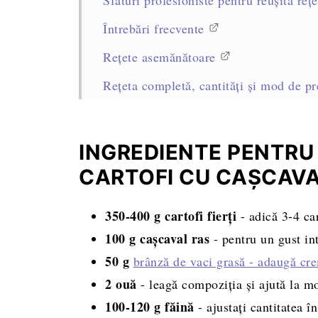
Întrebări frecvente
Rețete asemănătoare
Rețeta completă, cantități și mod de pr
INGREDIENTE PENTRU
CARTOFI CU CAȘCAV
350-400 g cartofi fierți
- adică 3-4 car
100 g cașcaval ras
- pentru un gust int
50 g
brânză de vaci grasă - adaugă cre
2 ouă
- leagă compoziția și ajută la m
100-120 g făină
- ajustați cantitatea î