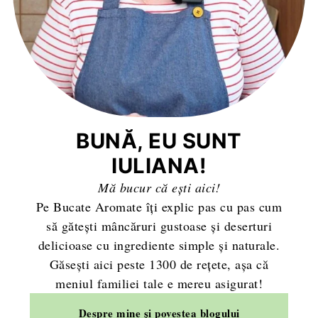
BUNĂ, EU SUNT
IULIANA!
Mă bucur că ești aici!
Pe Bucate Aromate îți explic pas cu pas cum
să gătești mâncăruri gustoase și deserturi
delicioase cu ingrediente simple și naturale.
Găsești aici peste 1300 de rețete, așa că
meniul familiei tale e mereu asigurat!
Despre mine și povestea blogului