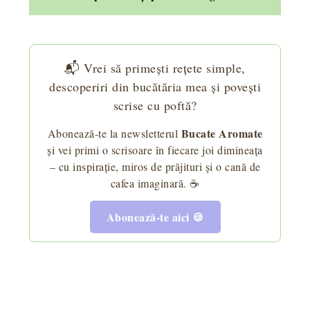
📬 Vrei să primești rețete simple,
descoperiri din bucătăria mea și povești
scrise cu poftă?
Bucate Aromate
Abonează-te la newsletterul
și vei primi o scrisoare în fiecare joi dimineața
– cu inspirație, miros de prăjituri și o cană de
cafea imaginară. ☕
Abonează-te aici 🍪