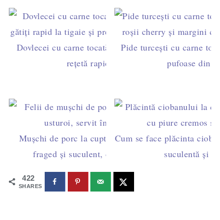
Dovlecei cu carne tocată de pui în sos de roșii -
Pide turcești cu carne toca
rețetă rapidă la tigaie
pufoase din 5
Mușchi de porc la cuptor împănat cu usturoi –
Cum se face plăcinta cioban
fraged și suculent, cu sos roșu din tavă
suculentă și p
422
SHARES