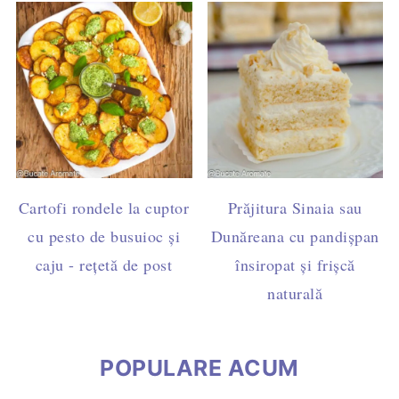
Cartofi rondele la cuptor
Prăjitura Sinaia sau
cu pesto de busuioc și
Dunăreana cu pandișpan
caju - rețetă de post
însiropat și frișcă
naturală
POPULARE ACUM