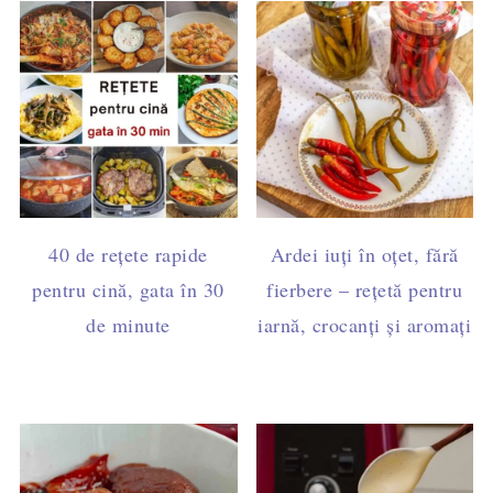
40 de rețete rapide
Ardei iuți în oțet, fără
pentru cină, gata în 30
fierbere – rețetă pentru
de minute
iarnă, crocanți și aromați