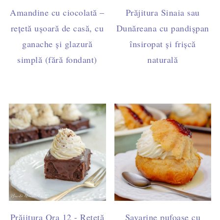
Amandine cu ciocolată –
Prăjitura Sinaia sau
rețetă ușoară de casă, cu
Dunăreana cu pandișpan
ganache și glazură
însiropat și frișcă
simplă (fără fondant)
naturală
Prăjitura Ora 12 - Rețetă
Savarine pufoase cu