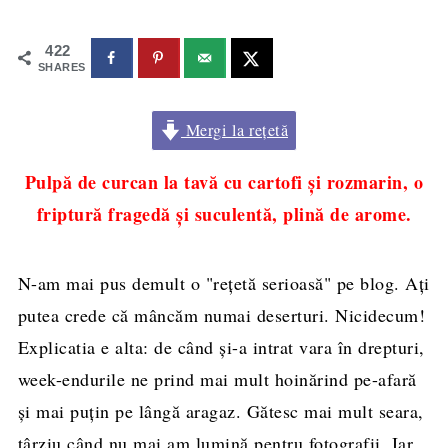
422
SHARES
Mergi la rețetă
Pulpă de curcan la tavă cu cartofi şi rozmarin, o
friptură fragedă şi suculentă, plină de arome.
N-am mai pus demult o "reţetă serioasă" pe blog. Aţi
putea crede că mâncăm numai deserturi. Nicidecum!
Explicatia e alta: de când şi-a intrat vara în drepturi,
week-endurile ne prind mai mult hoinărind pe-afară
şi mai puţin pe lângă aragaz. Gătesc mai mult seara,
târziu când nu mai am lumină pentru fotografii. Iar