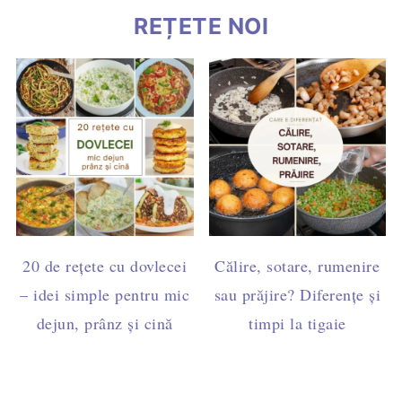
REȚETE NOI
20 de rețete cu dovlecei
Călire, sotare, rumenire
– idei simple pentru mic
sau prăjire? Diferențe și
dejun, prânz și cină
timpi la tigaie