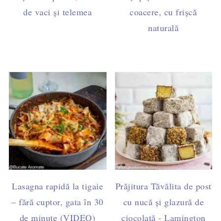
de vaci și telemea
coacere, cu frișcă
naturală
Lasagna rapidă la tigaie
Prăjitura Tăvălita de post
– fără cuptor, gata în 30
cu nucă și glazură de
de minute (VIDEO)
ciocolată - Lamington