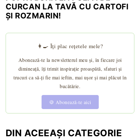
CURCAN LA TAVĂ CU CARTOFI
ŞI ROZMARIN!
👩‍🍳 Îți plac rețetele mele?
Abonează-te la newsletterul meu și, în fiecare joi
dimineață, îți trimit inspirație proaspătă, sfaturi și
trucuri ca să-ți fie mai ieftin, mai ușor și mai plăcut în
bucătărie.
🍪 Abonează-te aici
DIN ACEEAȘI CATEGORIE