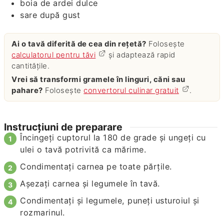
boia de ardei dulce
sare după gust
Ai o tavă diferită de cea din rețetă?
Folosește
calculatorul pentru tăvi
și adaptează rapid
cantitățile.
Vrei să transformi gramele în linguri, căni sau
pahare?
Folosește
convertorul culinar gratuit
.
Instrucțiuni de preparare
Încingeţi cuptorul la 180 de grade şi ungeţi cu
ulei o tavă potrivită ca mărime.
Condimentaţi carnea pe toate părţile.
Aşezaţi carnea şi legumele în tavă.
Condimentaţi şi legumele, puneţi usturoiul şi
rozmarinul.