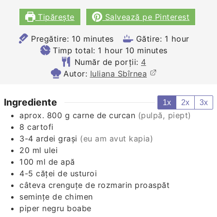
Tipărește
Salvează pe Pinterest
minutes
hour
Pregătire:
10
minutes
Gătire:
1
hour
hour
minutes
Timp total:
1
hour
10
minutes
Număr de porții:
4
Autor:
Iuliana Sbîrnea
Ingrediente
1x
2x
3x
aprox. 800 g carne de curcan
(pulpă, piept)
8
cartofi
3-4
ardei graşi
(eu am avut kapia)
20
ml
ulei
100
ml
de apă
4-5
căţei de usturoi
câteva crenguţe de rozmarin proaspăt
seminţe de chimen
piper negru boabe