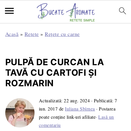
Acasă
»
Retete
»
Rețete cu carne
PULPĂ DE CURCAN LA
TAVĂ CU CARTOFI ŞI
ROZMARIN
Actualizată:
22 aug. 2024
· Publicată:
7
iun. 2017
de
Iuliana Sbîrnea
· Postarea
poate conține link-uri afiliate·
Lasă un
comentariu