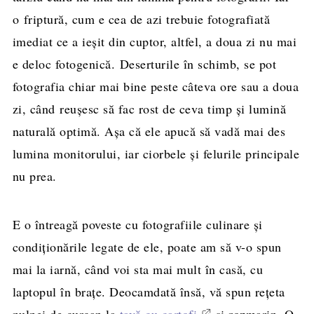
o friptură, cum e cea de azi trebuie fotografiată
imediat ce a ieşit din cuptor, altfel, a doua zi nu mai
e deloc fotogenică. Deserturile în schimb, se pot
fotografia chiar mai bine peste câteva ore sau a doua
zi, când reuşesc să fac rost de ceva timp şi lumină
naturală optimă. Aşa că ele apucă să vadă mai des
lumina monitorului, iar ciorbele şi felurile principale
nu prea.
E o întreagă poveste cu fotografiile culinare şi
condiţionările legate de ele, poate am să v-o spun
mai la iarnă, când voi sta mai mult în casă, cu
laptopul în braţe. Deocamdată însă, vă spun reţeta
pulpei de curcan la
tavă cu cartofi
şi rozmarin. O