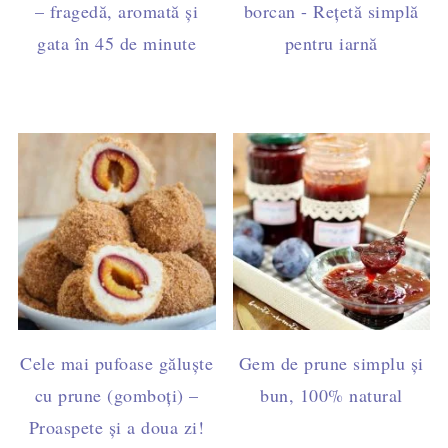
– fragedă, aromată și
borcan - Rețetă simplă
gata în 45 de minute
pentru iarnă
Cele mai pufoase găluște
Gem de prune simplu și
cu prune (gomboți) –
bun, 100% natural
Proaspete și a doua zi!