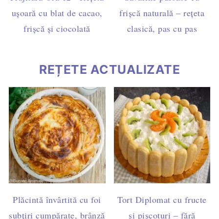
ușoară cu blat de cacao,
frișcă naturală – rețeta
frișcă și ciocolată
clasică, pas cu pas
REȚETE ACTUALIZATE
Plăcintă învârtită cu foi
Tort Diplomat cu fructe
subțiri cumpărate, brânză
și pișcoturi – fără