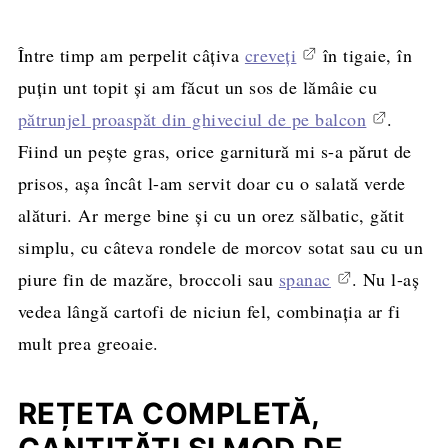
Între timp am perpelit câţiva
creveţi
în tigaie, în
puţin unt topit şi am făcut un sos de lămâie cu
pătrunjel proaspăt din ghiveciul de pe balcon
.
Fiind un peşte gras, orice garnitură mi s-a părut de
prisos, aşa încât l-am servit doar cu o salată verde
alături. Ar merge bine şi cu un orez sălbatic, gătit
simplu, cu câteva rondele de morcov sotat sau cu un
piure fin de mazăre, broccoli sau
spanac
. Nu l-aş
vedea lângă cartofi de niciun fel, combinaţia ar fi
mult prea greoaie.
REȚETA COMPLETĂ,