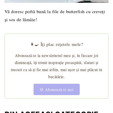
Vă doresc poftă bună la file de butterfish cu creveţi
şi sos de lămâie!
👩‍🍳 Îți plac rețetele mele?
Abonează-te la newsletterul meu și, în fiecare joi
dimineață, îți trimit inspirație proaspătă, sfaturi și
trucuri ca să-ți fie mai ieftin, mai ușor și mai plăcut în
bucătărie.
🍪 Abonează-te aici