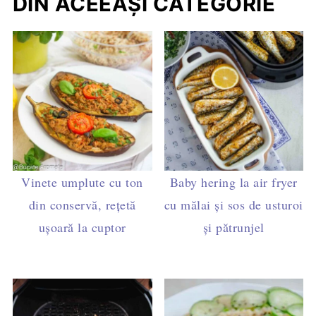
DIN ACEEAȘI CATEGORIE
Vinete umplute cu ton
Baby hering la air fryer
din conservă, rețetă
cu mălai și sos de usturoi
ușoară la cuptor
și pătrunjel