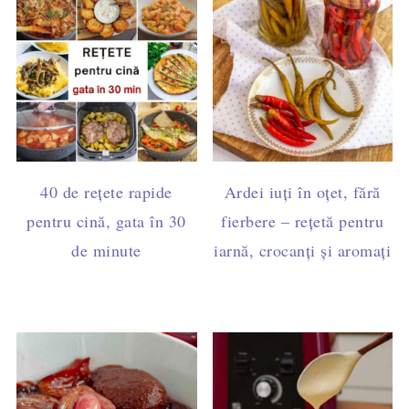
40 de rețete rapide
Ardei iuți în oțet, fără
pentru cină, gata în 30
fierbere – rețetă pentru
de minute
iarnă, crocanți și aromați