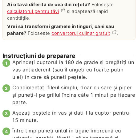
Ai o tavă diferită de cea din rețetă?
Folosește
calculatorul pentru tăvi
și adaptează rapid
cantitățile.
Vrei să transformi gramele în linguri, căni sau
pahare?
Folosește
convertorul culinar gratuit
.
Instrucțiuni de preparare
Aprindeţi cuptorul la 180 de grade şi pregătiţi un
vas antiaderent (sau îl ungeţi cu foarte puţin
ulei) în care să puneti peştele.
Condimentaţi fileul simplu, doar cu sare şi piper
şi puneţi-l pe grillul încins câte 1 minut pe fiecare
parte.
Aşezaţi peştele în vas şi daţi-l la cuptor pentru
15 minute.
Între timp puneți untul în tigaie împreună cu