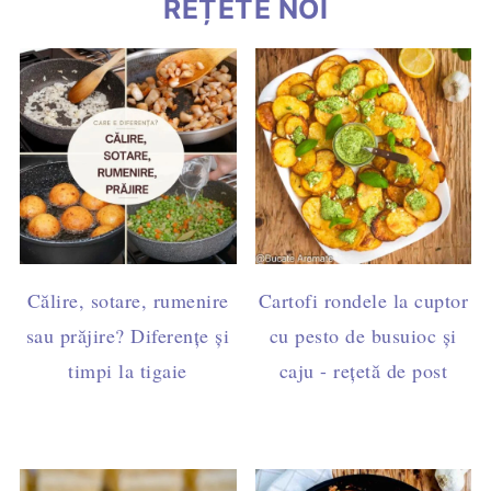
REȚETE NOI
Călire, sotare, rumenire
Cartofi rondele la cuptor
sau prăjire? Diferențe și
cu pesto de busuioc și
timpi la tigaie
caju - rețetă de post