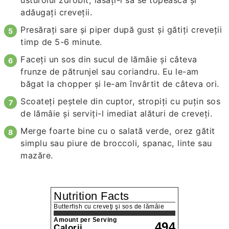
usturoiul zdrobit, lăsaţi-l să se topească şi
adăugaţi creveţii.
Presăraţi sare şi piper după gust şi gătiţi creveţii
timp de 5-6 minute.
Faceţi un sos din sucul de lămâie şi câteva
frunze de pătrunjel sau coriandru. Eu le-am
băgat la chopper şi le-am învârtit de câteva ori.
Scoateţi peştele din cuptor, stropiţi cu puţin sos
de lămâie şi serviţi-l imediat alături de creveţi.
Merge foarte bine cu o salată verde, orez gătit
simplu sau piure de broccoli, spanac, linte sau
mazăre.
Nutrition Facts
Butterfish cu creveţi şi sos de lămâie
Amount per Serving
494
Calorii