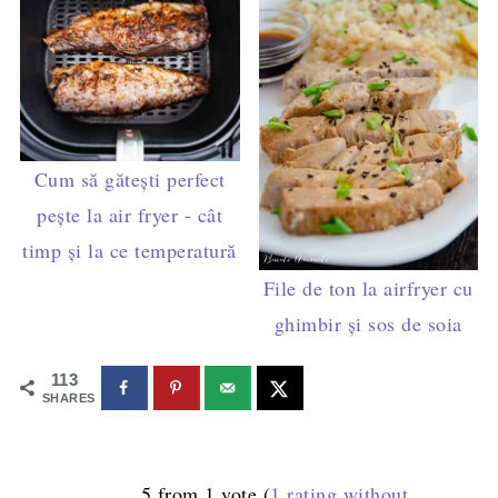
Cum să gătești perfect
pește la air fryer - cât
timp și la ce temperatură
File de ton la airfryer cu
ghimbir și sos de soia
113
SHARES
5 from 1 vote (
1 rating without