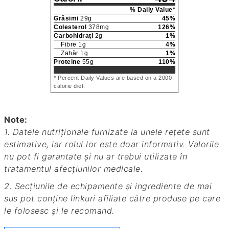
% Daily Value*
Grăsimi
29
g
45
%
Colesterol
378
mg
126
%
Carbohidrați
2
g
1
%
Fibre
1
g
4
%
Zahăr
1
g
1
%
Proteine
55
g
110
%
* Percent Daily Values are based on a 2000
calorie diet.
Note:
1. Datele nutriționale furnizate la unele rețete sunt
estimative, iar rolul lor este doar informativ. Valorile
nu pot fi garantate și nu ar trebui utilizate în
tratamentul afecțiunilor medicale.
2. Secțiunile de echipamente și ingrediente de mai
sus pot conține linkuri afiliate către produse pe care
le folosesc și le recomand.