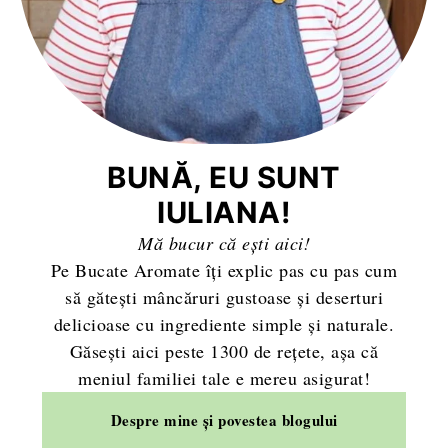
BUNĂ, EU SUNT
IULIANA!
Mă bucur că ești aici!
Pe Bucate Aromate îți explic pas cu pas cum
să gătești mâncăruri gustoase și deserturi
delicioase cu ingrediente simple și naturale.
Găsești aici peste 1300 de rețete, așa că
meniul familiei tale e mereu asigurat!
Despre mine și povestea blogului