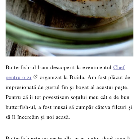
Butterfish-ul l-am descoperit la evenimentul
Chef
pentru o zi
organizat la Brăila. Am fost plăcut de
impresionată de gustul fin şi bogat al acestui peşte.
Pentru că îi tot povestisem soţului meu cât e de bun
butterfish-ul, a fost musai să cumpăr câteva fileuri şi
să îl încercăm şi noi acasă.
Butterfish este un peşte alb, gras, untos după cum îi