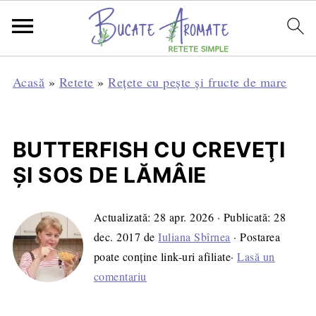
Acasă
»
Retete
»
Rețete cu pește și fructe de mare
BUTTERFISH CU CREVEŢI
ŞI SOS DE LĂMÂIE
Actualizată:
28 apr. 2026
· Publicată:
28
dec. 2017
de
Iuliana Sbîrnea
· Postarea
poate conține link-uri afiliate·
Lasă un
comentariu