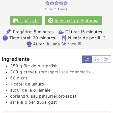
5
from 1 vote
Tipărește
Salvează pe Pinterest
minutes
minutes
Pregătire:
5
minutes
Gătire:
15
minutes
minutes
Timp total:
20
minutes
Număr de porții:
2
Autor:
Iuliana Sbîrnea
Ingrediente
1x
2x
3x
250
g
file de butterfish
300
g
creveţi
(proaspeți sau congelaţi)
50
g
unt
1
căţel de usturoi
sucul de la o lămâie
coriandru sau pătrunjel proaspăt
sare şi piper după gust