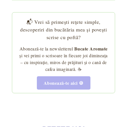
📬 Vrei să primești rețete simple,
descoperiri din bucătăria mea și povești
scrise cu poftă?
Bucate Aromate
Abonează-te la newsletterul
și vei primi o scrisoare în fiecare joi dimineața
– cu inspirație, miros de prăjituri și o cană de
cafea imaginară. ☕
Abonează-te aici 🍪