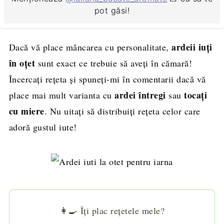
pot găsi!
ardeii iuți
Dacă vă place mâncarea cu personalitate,
în oțet
sunt exact ce trebuie să aveți în cămară!
Încercați rețeta și spuneți-mi în comentarii dacă vă
ardei întregi
tocați
place mai mult varianta cu
sau
cu miere
. Nu uitați să distribuiți rețeta celor care
adoră gustul iute!
👩‍🍳 Îți plac rețetele mele?