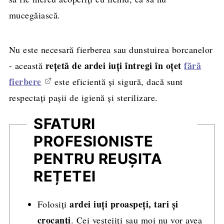
mucegăiască.
Nu este necesară fierberea sau dunstuirea borcanelor
rețetă de ardei iuți întregi în oțet
fără
- această
fierbere
este eficientă și sigură, dacă sunt
respectați pașii de igienă și sterilizare.
SFATURI
PROFESIONISTE
PENTRU REUȘITA
REȚETEI
ardei iuți proaspeți, tari și
Folosiți
crocanți
. Cei veștejiți sau moi nu vor avea