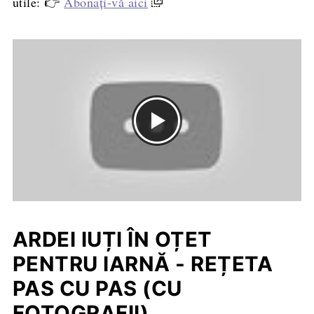
utile: 👉
Abonați-vă aici
ARDEI IUȚI ÎN OȚET
PENTRU IARNĂ - REȚETA
PAS CU PAS (CU
FOTOGRAFII)