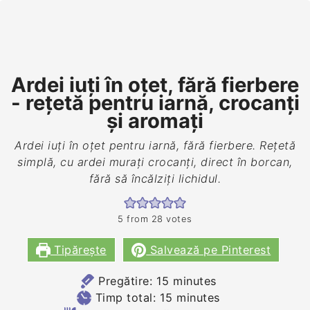
Ardei iuți în oțet, fără fierbere
- rețetă pentru iarnă, crocanți
și aromați
Ardei iuți în oțet pentru iarnă, fără fierbere. Rețetă
simplă, cu ardei murați crocanți, direct în borcan,
fără să încălziți lichidul.
5
from
28
votes
Tipărește
Salvează pe Pinterest
minutes
Pregătire:
15
minutes
minutes
Timp total:
15
minutes