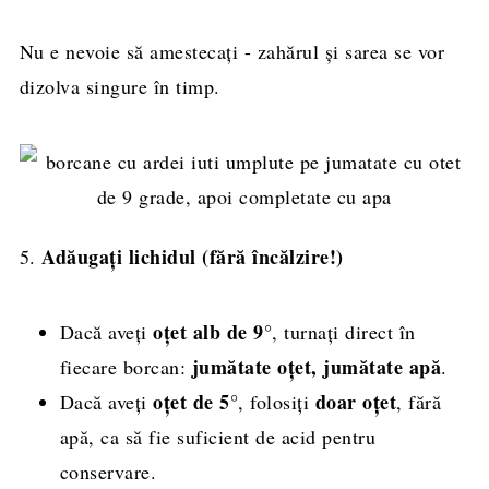
Nu e nevoie să amestecați - zahărul și sarea se vor
dizolva singure în timp.
Adăugați lichidul (fără încălzire!)
5.
oțet alb de 9°
Dacă aveți
, turnați direct în
jumătate oțet, jumătate apă
fiecare borcan:
.
oțet de 5°
doar oțet
Dacă aveți
, folosiți
, fără
apă, ca să fie suficient de acid pentru
conservare.