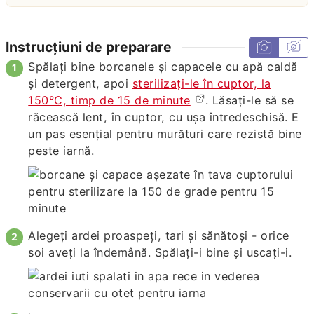
Instrucțiuni de preparare
Spălați bine borcanele și capacele cu apă caldă
și detergent, apoi
sterilizați-le în cuptor, la
150°C, timp de 15 de minute
. Lăsați-le să se
răcească lent, în cuptor, cu ușa întredeschisă. E
un pas esențial pentru murături care rezistă bine
peste iarnă.
Alegeți ardei proaspeți, tari și sănătoși - orice
soi aveți la îndemână. Spălați-i bine și uscați-i.