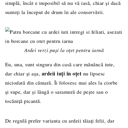
simplă, încât e imposibil să nu vă iasă, chiar și dacă
sunteți la început de drum în ale conservării.
Ardei verzi puși la oțet pentru iarnă
Eu, una, sunt singura din casă care mănâncă iute,
ardeii iuți în oțet
dar chiar și așa,
nu lipsesc
niciodată din cămară. Îi folosesc mai ales la ciorbe
și supe, dar și lângă o saramură de pește sau o
tocăniță picantă.
De regulă prefer varianta cu ardeii tăiați felii, dar