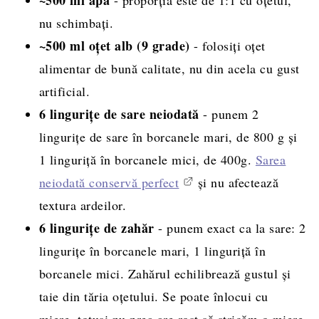
nu schimbați.
~500 ml oțet alb (9 grade)
- folosiți oțet
alimentar de bună calitate, nu din acela cu gust
artificial.
6 lingurițe de sare neiodată
- punem 2
lingurițe de sare în borcanele mari, de 800 g și
1 linguriță în borcanele mici, de 400g.
Sarea
neiodată conservă perfect
și nu afectează
textura ardeilor.
6 lingurițe de zahăr
- punem exact ca la sare: 2
lingurițe în borcanele mari, 1 linguriță în
borcanele mici. Zahărul echilibrează gustul și
taie din tăria oțetului. Se poate înlocui cu
miere, totuși nu prea are rost să stricăm o miere