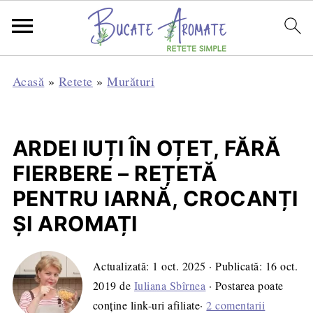
Acasă
»
Retete
»
Murături
ARDEI IUȚI ÎN OȚET, FĂRĂ
FIERBERE – REȚETĂ
PENTRU IARNĂ, CROCANȚI
ȘI AROMAȚI
Actualizată:
1 oct. 2025
· Publicată:
16 oct.
2019
de
Iuliana Sbîrnea
· Postarea poate
conține link-uri afiliate·
2 comentarii