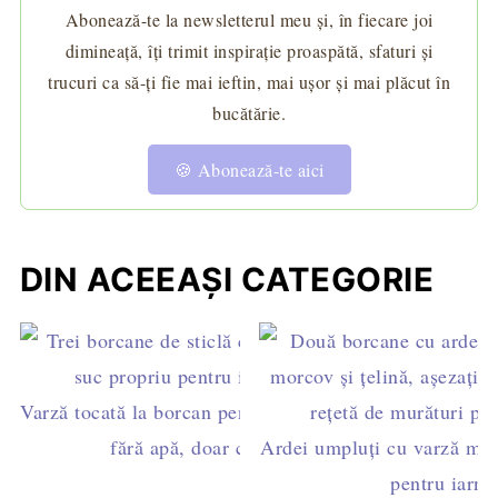
Abonează-te la newsletterul meu și, în fiecare joi
dimineață, îți trimit inspirație proaspătă, sfaturi și
trucuri ca să-ți fie mai ieftin, mai ușor și mai plăcut în
bucătărie.
🍪 Abonează-te aici
DIN ACEEAȘI CATEGORIE
Varză tocată la borcan pentru iarnă în suc propriu –
fără apă, doar cu sare neiodată
Ardei umpluți cu varză mur
pentru iarnă 