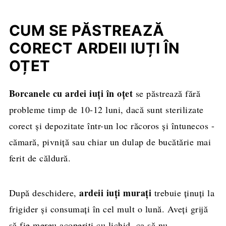
CUM SE PĂSTREAZĂ
CORECT ARDEII IUȚI ÎN
OȚET
Borcanele cu ardei iuți în oțet
se păstrează fără
probleme timp de 10-12 luni, dacă sunt sterilizate
corect și depozitate într-un loc răcoros și întunecos -
cămară, pivniță sau chiar un dulap de bucătărie mai
ferit de căldură.
ardeii iuți murați
După deschidere,
trebuie ținuți la
frigider și consumați în cel mult o lună. Aveți grijă
să fie mereu acoperiți cu lichid, ca să nu