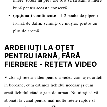
bună pentru această conservă.
(opțional) condimente
- 1-2 boabe de piper, o
frunză de dafin, semințe de muștar, pentru un
plus de aromă.
ARDEI IUȚI LA OȚET
PENTRU IARNĂ, FĂRĂ
FIERBERE - REȚETA VIDEO
Vizionați rețeta video pentru a vedea cum așez ardeii
în borcane, cum estimez lichidul necesar și cum
arată lichidul când e gata de turnat. Nu uitați să vă
abonați la canal pentru mai multe rețete rapide și