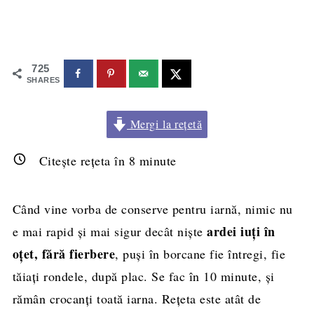
725
SHARES
Mergi la rețetă
Citește rețeta în
8
minute
Când vine vorba de conserve pentru iarnă, nimic nu
ardei iuți în
e mai rapid și mai sigur decât niște
oțet, fără fierbere
, puși în borcane fie întregi, fie
tăiați rondele, după plac. Se fac în 10 minute, și
rămân crocanți toată iarna. Rețeta este atât de