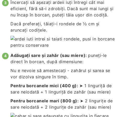
Încercați să așezați ardeii iuți întregi cât mai
eficient, fără să-i zdrobiți. Dacă sunt mai lungi și
nu încap în borcan, puteți tăia ușor din codiță.
Dacă preferați, tăiați-i rondele de ½ cm și
aruncați codițele.
Adăugați sare și zahăr (sau miere):
puneți-le
direct în borcan, după dimensiune:
Nu e nevoie să amestecați - zahărul și sarea se
vor dizolva singure în timp.
Pentru borcanele mici (400 g):
➤ 1 linguriță de
sare neiodată + 1 linguriță de zahăr (sau miere)
Pentru borcanele mari (800 g):
➤ 2 lingurițe de
sare neiodată + 2 lingurițe de zahăr (sau miere)