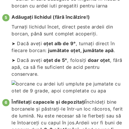
Adăugați lichidul (fără încălzire!)
Turnați lichidul încet, direct peste ardeii din
borcan, până sunt complet acoperiți.
➤ Dacă aveți
oțet alb de 9°
, turnați direct în
fiecare borcan:
jumătate oțet, jumătate apă
.
➤ Dacă aveți
oțet de 5°
, folosiți
doar oțet
, fără
apă, ca să fie suficient de acid pentru
conservare.
Înfiletați capacele și depozitați
Închideți bine
borcanele și păstrați-le într-un loc răcoros, ferit
de lumină. Nu este necesar să le fierbeți sau să
le întoarceți cu capul în jos.Ardeii vor fi buni de