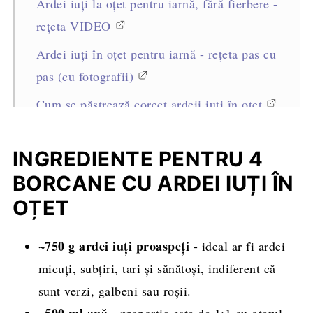
Ardei iuți la oțet pentru iarnă, fără fierbere -
rețeta VIDEO
Ardei iuți în oțet pentru iarnă - rețeta pas cu
pas (cu fotografii)
Cum se păstrează corect ardeii iuți în oțet
Sfaturi profesioniste pentru reușita rețetei
INGREDIENTE PENTRU 4
Întrebări frecvente
BORCANE CU ARDEI IUȚI ÎN
Alte conserve care să nu lipsească din
OȚET
cămară
Rețeta completă, cantități și mod de
~750 g ardei iuți proaspeți
- ideal ar fi ardei
preparare
micuți, subțiri, tari și sănătoși, indiferent că
sunt verzi, galbeni sau roșii.
~500 ml apă
- proporția este de 1:1 cu oțetul,