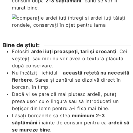
consum după
2-3 săptămâni
, când se vor fi
murat bine.
Bine de știut:
Folosiți
ardei iuți proaspeți, tari și crocanți
. Cei
veștejiți sau moi nu vor avea o textură plăcută
după conservare.
Nu încălziți lichidul -
această rețetă nu necesită
fierbere
. Sarea și zahărul se dizolvă direct în
borcan, în timp.
Dacă vi se pare că mai plutesc ardeii, puteți
presa ușor cu o lingură sau să introduceți un
bețișor din lemn pentru a-i fixa mai bine.
Lăsați borcanele să stea
minimum 2-3
săptămâni
înainte de consum pentru ca
ardeii să
se mureze bine
.