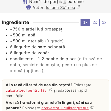
Număr de porții:
4
borcane
Autor:
Iuliana Sbîrnea
Ingrediente
1x
2x
3x
~750 g ardei iuți proaspeți
~500 ml apă
~500 ml oțet alb
(9 grade)
6
lingurițe
de sare neiodată
6
lingurițe
de zahăr
condimente - 1-2 boabe de piper
(o frunză de
dafin, semințe de muștar, pentru un plus de
aromă (opțional))
Ai o tavă diferită de cea din rețetă?
Folosește
calculatorul pentru tăvi
și adaptează rapid
cantitățile.
Vrei să transformi gramele în linguri, căni sau
pahare?
Folosește
convertorul culinar gratuit
.