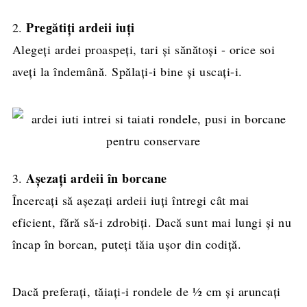
Pregătiți ardeii iuți
2.
Alegeți ardei proaspeți, tari și sănătoși - orice soi
aveți la îndemână. Spălați-i bine și uscați-i.
Așezați ardeii în borcane
3.
Încercați să așezați ardeii iuți întregi cât mai
eficient, fără să-i zdrobiți. Dacă sunt mai lungi și nu
încap în borcan, puteți tăia ușor din codiță.
Dacă preferați, tăiați-i rondele de ½ cm și aruncați