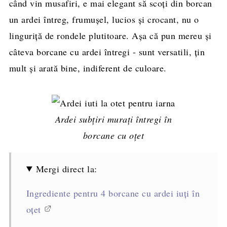
când vin musafiri, e mai elegant să scoți din borcan
un ardei întreg, frumușel, lucios și crocant, nu o
linguriță de rondele plutitoare. Așa că pun mereu și
câteva borcane cu ardei întregi - sunt versatili, țin
mult și arată bine, indiferent de culoare.
Ardei subțiri murați întregi în
borcane cu oțet
Mergi direct la:
Ingrediente pentru 4 borcane cu ardei iuți în
oțet