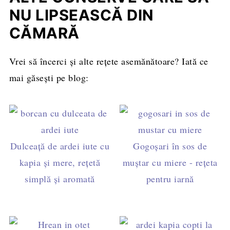
cantitate: 1 linguriță pentru borcanul mic, 2
NU LIPSEASCĂ DIN
pentru cel mare.
CĂMARĂ
Vrei să încerci și alte rețete asemănătoare? Iată ce
mai găsești pe blog:
Dulceață de ardei iute cu
Gogoșari în sos de
kapia și mere, rețetă
muștar cu miere - rețeta
simplă și aromată
pentru iarnă