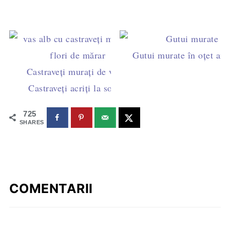
Gutui murate în oțet ar
Castraveți murați de vară.
Castraveți acriți la soare.
725
SHARES
COMENTARII