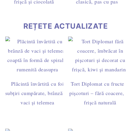
frișcă și ciocolată
clasică, pas cu pas
REȚETE ACTUALIZATE
Plăcintă învârtită cu foi
Tort Diplomat cu fructe și
subțiri cumpărate, brânză de
pișcoturi – fără coacere, cu
vaci și telemea
frișcă naturală