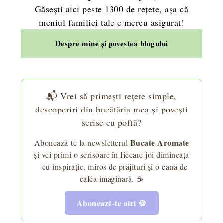
Găsești aici peste 1300 de rețete, așa că
meniul familiei tale e mereu asigurat!
Despre mine și povestea blogului
📬 Vrei să primești rețete simple,
descoperiri din bucătăria mea și povești
scrise cu poftă?
Bucate Aromate
Abonează-te la newsletterul
și vei primi o scrisoare în fiecare joi dimineața
– cu inspirație, miros de prăjituri și o cană de
cafea imaginară. ☕
Abonează-te aici 🍪