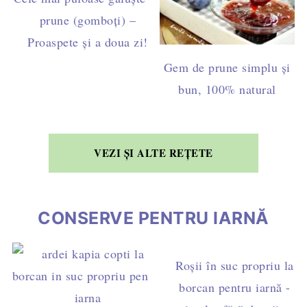
prune (gomboți) –
Proaspete și a doua zi!
Gem de prune simplu și
bun, 100% natural
VEZI ȘI ALTE REȚETE
CONSERVE PENTRU IARNĂ
Roșii în suc propriu la
borcan pentru iarnă -