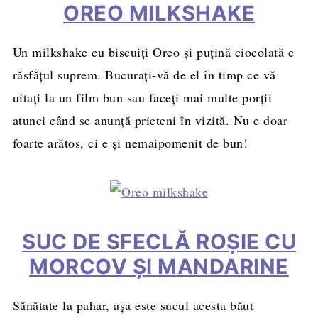
OREO MILKSHAKE
Un milkshake cu biscuiți Oreo și puțină ciocolată e
răsfățul suprem. Bucurați-vă de el în timp ce vă
uitați la un film bun sau faceți mai multe porții
atunci când se anunță prieteni în vizită. Nu e doar
foarte arătos, ci e și nemaipomenit de bun!
SUC DE SFECLĂ ROȘIE CU
MORCOV ȘI MANDARINE
Sănătate la pahar, așa este sucul acesta băut