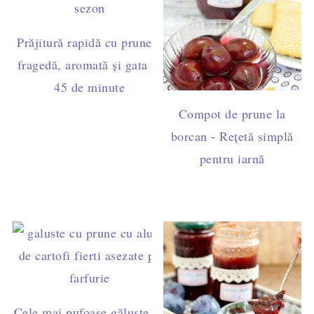
Prăjitură rapidă cu prune –
fragedă, aromată și gata în
45 de minute
Compot de prune la
borcan - Rețetă simplă
pentru iarnă
Cele mai pufoase găluște cu