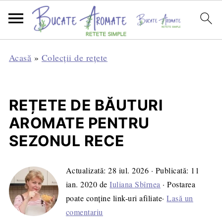
Acasă
»
Colecții de rețete
REȚETE DE BĂUTURI
AROMATE PENTRU
SEZONUL RECE
Actualizată:
28 iul. 2026
· Publicată:
11
ian. 2020
de
Iuliana Sbîrnea
· Postarea
poate conține link-uri afiliate·
Lasă un
comentariu