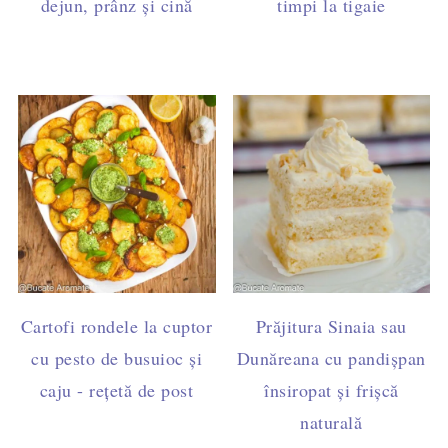
dejun, prânz și cină
timpi la tigaie
Cartofi rondele la cuptor
Prăjitura Sinaia sau
cu pesto de busuioc și
Dunăreana cu pandișpan
caju - rețetă de post
însiropat și frișcă
naturală