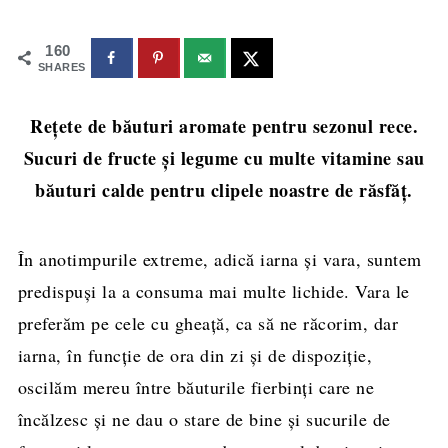
160
SHARES
Rețete de băuturi aromate pentru sezonul rece.
Sucuri de fructe și legume cu multe vitamine sau
băuturi calde pentru clipele noastre de răsfăț.
În anotimpurile extreme, adică iarna și vara, suntem
predispuși la a consuma mai multe lichide. Vara le
preferăm pe cele cu gheață, ca să ne răcorim, dar
iarna, în funcție de ora din zi și de dispoziție,
oscilăm mereu între băuturile fierbinți care ne
încălzesc și ne dau o stare de bine și sucurile de