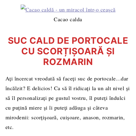
Cacao calda
SUC CALD DE PORTOCALE
CU SCORȚIȘOARĂ ȘI
ROZMARIN
Ați încercat vreodată să faceți suc de portocale...dar
încălzit? E delicios! Ca să îl ridicați la un alt nivel și
să îl personalizați pe gustul vostru, îl puteți îndulci
cu puțină miere și îi puteți adăuga și câteva
mirodenii: scorţişoară, cuişoare, anason, rozmarin,
etc.