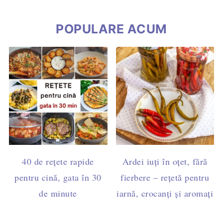
POPULARE ACUM
40 de rețete rapide
Ardei iuți în oțet, fără
pentru cină, gata în 30
fierbere – rețetă pentru
de minute
iarnă, crocanți și aromați