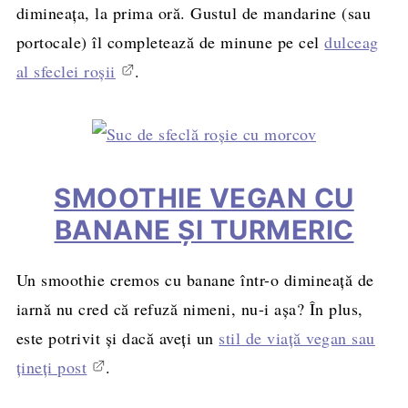
dimineața, la prima oră. Gustul de mandarine (sau
portocale) îl completează de minune pe cel
dulceag
al sfeclei roșii
.
SMOOTHIE VEGAN CU
BANANE ȘI TURMERIC
Un smoothie cremos cu banane într-o dimineață de
iarnă nu cred că refuză nimeni, nu-i așa? În plus,
este potrivit și dacă aveți un
stil de viață vegan sau
țineți post
.