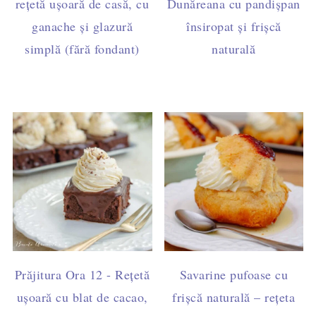
rețetă ușoară de casă, cu
Dunăreana cu pandișpan
ganache și glazură
însiropat și frișcă
simplă (fără fondant)
naturală
Prăjitura Ora 12 - Rețetă
Savarine pufoase cu
ușoară cu blat de cacao,
frișcă naturală – rețeta