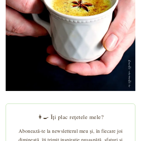
👩‍🍳 Îți plac rețetele mele?
Abonează-te la newsletterul meu și, în fiecare joi
dimineață, îți trimit inspirație proaspătă, sfaturi și