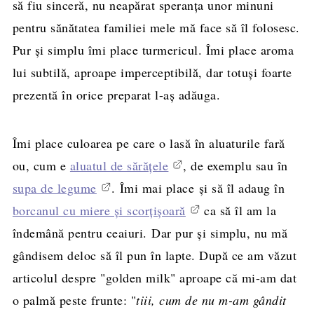
să fiu sinceră, nu neapărat speranţa unor minuni
pentru sănătatea familiei mele mă face să îl folosesc.
Pur şi simplu îmi place turmericul. Îmi place aroma
lui subtilă, aproape imperceptibilă, dar totuşi foarte
prezentă în orice preparat l-aş adăuga.
Îmi place culoarea pe care o lasă în aluaturile fară
ou, cum e
aluatul de sărăţele
, de exemplu sau în
supa de legume
. Îmi mai place şi să îl adaug în
borcanul cu miere şi scorţişoară
ca să îl am la
îndemână pentru ceaiuri. Dar pur şi simplu, nu mă
gândisem deloc să îl pun în lapte. După ce am văzut
articolul despre "golden milk" aproape că mi-am dat
o palmă peste frunte: "
tiii, cum de nu m-am gândit