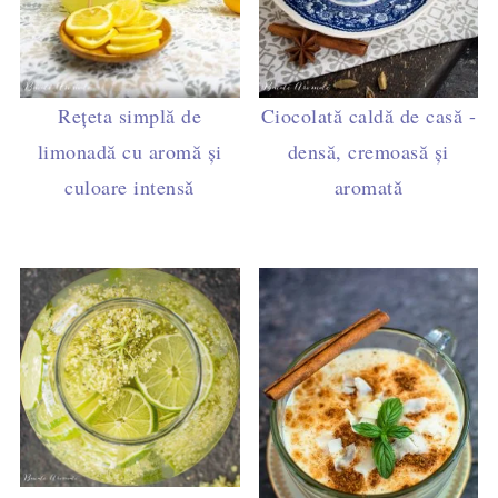
Rețeta simplă de
Ciocolată caldă de casă -
limonadă cu aromă și
densă, cremoasă și
culoare intensă
aromată