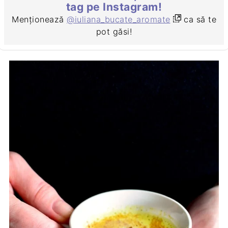
tag pe Instagram!
Menționează
@iuliana_bucate_aromate
ca să te
pot găsi!