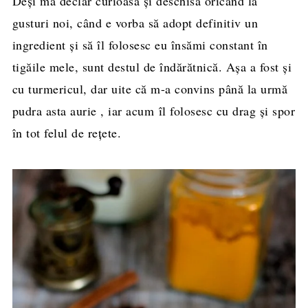
Deşi mă declar curioasă şi deschisă oricând la
gusturi noi, când e vorba să adopt definitiv un
ingredient şi să îl folosesc eu însămi constant în
tigăile mele, sunt destul de îndărătnică. Aşa a fost şi
cu turmericul, dar uite că m-a convins până la urmă
pudra asta aurie , iar acum îl folosesc cu drag şi spor
în tot felul de reţete.