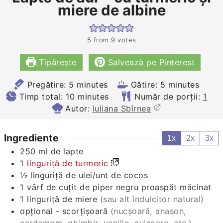
miere de albine
5
from
9
votes
Tipărește
Salvează pe Pinterest
minutes
minutes
Pregătire:
5
minutes
Gătire:
5
minutes
minutes
Timp total:
10
minutes
Număr de porții:
1
Autor:
Iuliana Sbîrnea
Ingrediente
1x
2x
3x
250
ml
de lapte
1
linguriţă de turmeric
½
linguriţă de ulei/unt de cocos
1
vârf de cuţit de piper negru proaspăt măcinat
1
linguriţă de miere
(sau alt îndulcitor natural)
opţional - scorţişoară
(nucşoară, anason,
cardamom, ghimbir, vanilie, cuişoare, etc.)