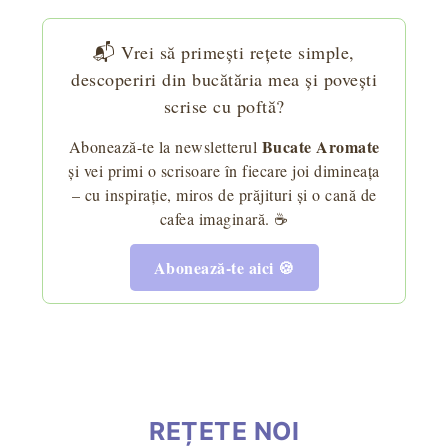
📬 Vrei să primești rețete simple,
descoperiri din bucătăria mea și povești
scrise cu poftă?
Bucate Aromate
Abonează-te la newsletterul
și vei primi o scrisoare în fiecare joi dimineața
– cu inspirație, miros de prăjituri și o cană de
cafea imaginară. ☕
Abonează-te aici 🍪
REȚETE NOI