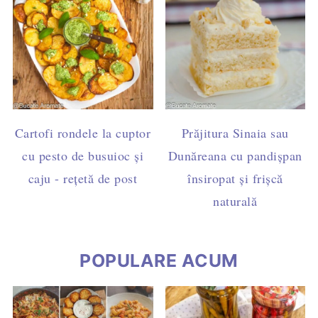
Cartofi rondele la cuptor
Prăjitura Sinaia sau
cu pesto de busuioc și
Dunăreana cu pandișpan
caju - rețetă de post
însiropat și frișcă
naturală
POPULARE ACUM