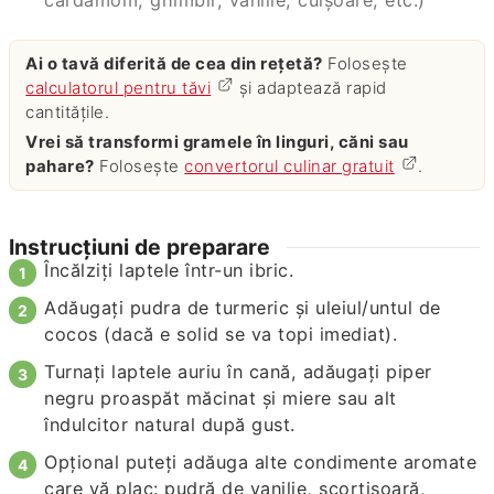
Ai o tavă diferită de cea din rețetă?
Folosește
calculatorul pentru tăvi
și adaptează rapid
cantitățile.
Vrei să transformi gramele în linguri, căni sau
pahare?
Folosește
convertorul culinar gratuit
.
Instrucțiuni de preparare
Încălziţi laptele într-un ibric.
Adăugaţi pudra de turmeric şi uleiul/untul de
cocos (dacă e solid se va topi imediat).
Turnaţi laptele auriu în cană, adăugaţi piper
negru proaspăt măcinat şi miere sau alt
îndulcitor natural după gust.
Opţional puteţi adăuga alte condimente aromate
care vă plac: pudră de vanilie, scorţişoară,