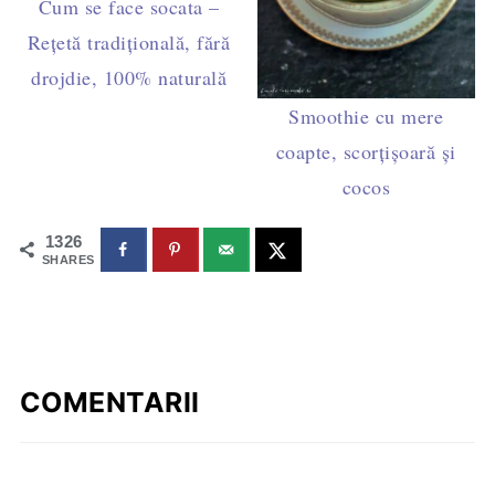
Cum se face socata –
Rețetă tradițională, fără
drojdie, 100% naturală
Smoothie cu mere
coapte, scorțișoară și
cocos
1326
SHARES
COMENTARII