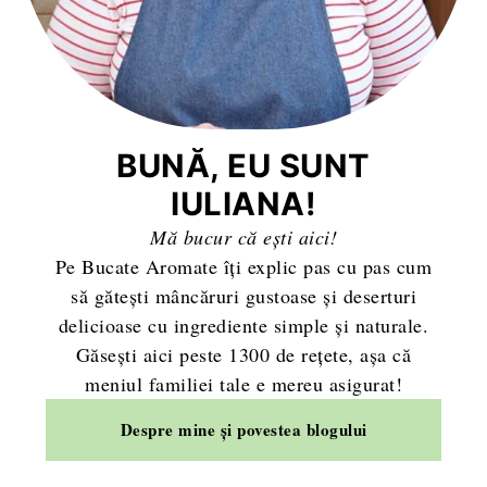
BUNĂ, EU SUNT
IULIANA!
Mă bucur că ești aici!
Pe Bucate Aromate îți explic pas cu pas cum
să gătești mâncăruri gustoase și deserturi
delicioase cu ingrediente simple și naturale.
Găsești aici peste 1300 de rețete, așa că
meniul familiei tale e mereu asigurat!
Despre mine și povestea blogului