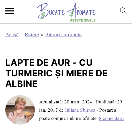
Acasă
»
Retete
»
Băuturi aromate
LAPTE DE AUR - CU
TURMERIC ŞI MIERE DE
ALBINE
Actualizată:
20 mart. 2024
· Publicată:
29
ian. 2017
de
Iuliana Sbîrnea
· Postarea
poate conține link-uri afiliate·
8 comentarii