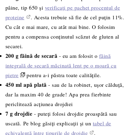
pâine, tip 650 și
verificați pe pachet procentul de
proteine
. Acesta trebuie să fie de cel puțin 11%.
Cu cât e mai mare, cu atât mai bine. O folosim
pentru a compensa conținutul scăzut de gluten al
secarei.
200 g
făină de secară
- eu am folosit o
făină
integrală de secară măcinată lent pe o moară cu
pietre
pentru a-i păstra toate calitățile.
450 ml apă plată
- sau de la robinet, ușor călduță,
dar la maxim 40 de grade! Apa prea fierbinte
periclitează acțiunea drojdiei
7 g drojdie
- puteți folosi drojdie proaspătă sau
uscată. Pe blog găsiți explicații și un
tabel de
echivalență între tipurile de drojdie
.