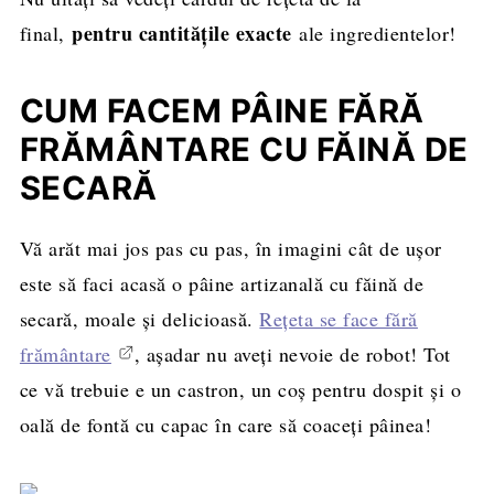
pentru cantitățile exacte
final,
ale ingredientelor!
CUM FACEM PÂINE FĂRĂ
FRĂMÂNTARE CU FĂINĂ DE
SECARĂ
Vă arăt mai jos pas cu pas, în imagini cât de ușor
este să faci acasă o pâine artizanală cu făină de
secară, moale și delicioasă.
Rețeta se face fără
frământare
, așadar nu aveți nevoie de robot! Tot
ce vă trebuie e un castron, un coș pentru dospit și o
oală de fontă cu capac în care să coaceți pâinea!