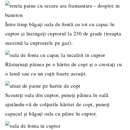
Între timp băgați oala de fontă cu tot cu capac în
cuptor și încingeți cuptorul la 230 de grade (treapta
maximă la cuptoarele pe gaz).
Răsturnați pâinea pe o hârtie de copt și o crestați cu
o lamă sau cu un cuțit foarte ascuțit.
Scoateți oala din cuptor, puneți pâinea în oală
ajutându-vă de colțurile hârtiei de copt, puneți
capacul și băgați oala cu pâine în cuptor.