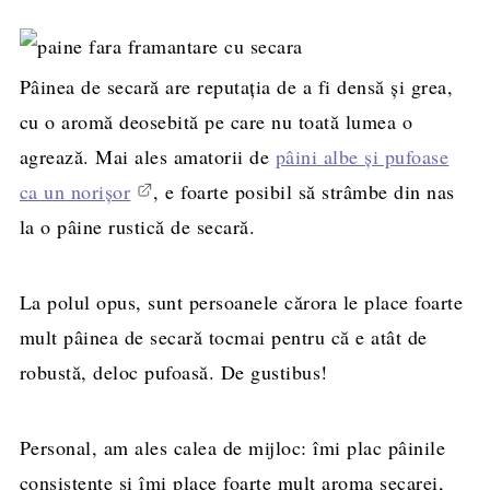
Pâinea de secară are reputația de a fi densă și grea,
cu o aromă deosebită pe care nu toată lumea o
agrează. Mai ales amatorii de
pâini albe și pufoase
ca un norișor
, e foarte posibil să strâmbe din nas
la o pâine rustică de secară.
La polul opus, sunt persoanele cărora le place foarte
mult pâinea de secară tocmai pentru că e atât de
robustă, deloc pufoasă. De gustibus!
Personal, am ales calea de mijloc: îmi plac pâinile
consistente și îmi place foarte mult aroma secarei,