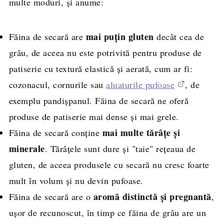
multe moduri, și anume:
mai puțin gluten
Făina de secară are
decât cea de
grâu, de aceea nu este potrivită pentru produse de
patiserie cu textură elastică și aerată, cum ar fi:
cozonacul, cornurile sau
aluaturile pufoase
, de
exemplu pandișpanul. Făina de secară ne oferă
produse de patiserie mai dense și mai grele.
mai multe tărâțe și
Făina de secară conține
minerale
. Tărâțele sunt dure și "taie" rețeaua de
gluten, de aceea produsele cu secară nu cresc foarte
mult în volum și nu devin pufoase.
aromă distinctă și pregnantă
Făina de secară are o
,
ușor de recunoscut, în timp ce făina de grâu are un