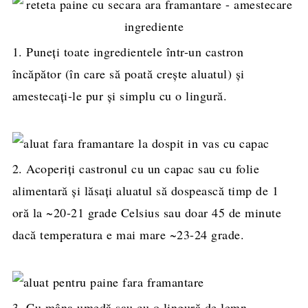
1. Puneți toate ingredientele într-un castron
încăpător (în care să poată crește aluatul) și
amestecați-le pur și simplu cu o lingură.
2. Acoperiți castronul cu un capac sau cu folie
alimentară și lăsați aluatul să dospească timp de 1
oră la ~20-21 grade Celsius sau doar 45 de minute
dacă temperatura e mai mare ~23-24 grade.
3. Cu mâna umedă sau cu o lingură de lemn,