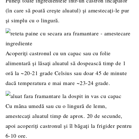
Puneți toate ingredientele într-un castron încăpător
(în care să poată crește aluatul) și amestecați-le pur
și simplu cu o lingură.
Acoperiți castronul cu un capac sau cu folie
alimentară și lăsați aluatul să dospească timp de 1
oră la ~20-21 grade Celsius sau doar 45 de minute
dacă temperatura e mai mare ~23-24 grade.
Cu mâna umedă sau cu o lingură de lemn,
amestecați aluatul timp de aprox. 20 de secunde,
apoi acoperiți castronul și îl băgați la frigider pentru
6-10 ore.