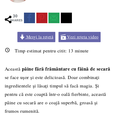
30
SHARES
Mergi la rețetă
Vezi rețeta video
Timp estimat pentru citit:
13
minute
pâine fără frământare cu făină de secară
Această
se face ușor și este delicioasă. Doar combinați
ingredientele și lăsați timpul să facă magia. Și
pentru că este coaptă într-o oală fierbinte, această
pâine cu secară are o coajă superbă, groasă și
frumos rumenită.