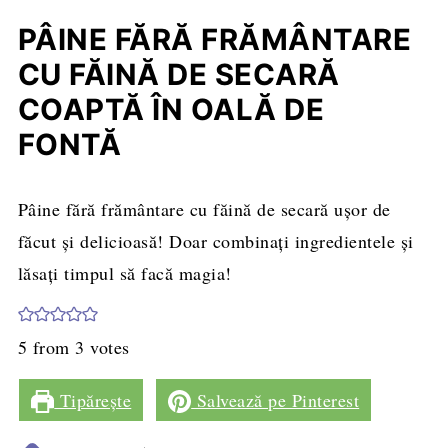
PÂINE FĂRĂ FRĂMÂNTARE
CU FĂINĂ DE SECARĂ
COAPTĂ ÎN OALĂ DE
FONTĂ
Pâine fără frământare cu făină de secară ușor de
făcut și delicioasă! Doar combinați ingredientele și
lăsați timpul să facă magia!
5
from
3
votes
Tipărește
Salvează pe Pinterest