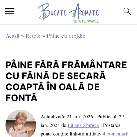
Acasă
»
Retete
»
Pâine cu drojdie
PÂINE FĂRĂ FRĂMÂNTARE
CU FĂINĂ DE SECARĂ
COAPTĂ ÎN OALĂ DE
FONTĂ
Actualizată:
21 iun. 2026
· Publicată:
27
ian. 2024
de
Iuliana Sbîrnea
· Postarea
poate conține link-uri afiliate·
4 comentarii