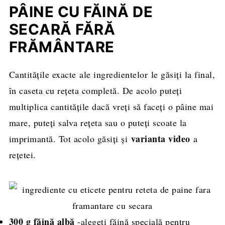
PÂINE CU FĂINĂ DE
SECARĂ FĂRĂ
FRĂMÂNTARE
Cantitățile exacte ale ingredientelor le găsiți la final,
în caseta cu rețeta completă. De acolo puteți
multiplica cantitățile dacă vreți să faceți o pâine mai
mare, puteți salva rețeta sau o puteți scoate la
varianta video
imprimantă. Tot acolo găsiți și
a
rețetei.
300 g făină albă
-alegeți făină specială pentru