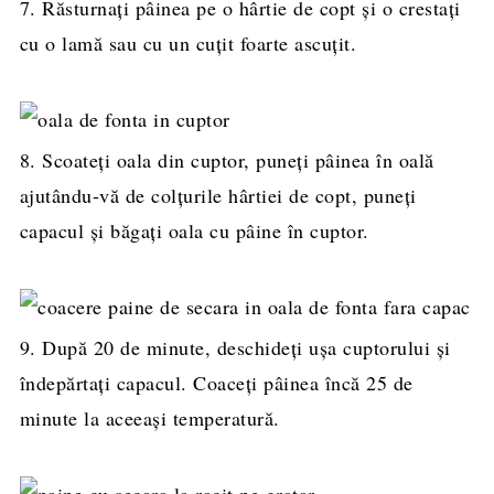
7. Răsturnați pâinea pe o hârtie de copt și o crestați
cu o lamă sau cu un cuțit foarte ascuțit.
8. Scoateți oala din cuptor, puneți pâinea în oală
ajutându-vă de colțurile hârtiei de copt, puneți
capacul și băgați oala cu pâine în cuptor.
9. După 20 de minute, deschideți ușa cuptorului și
îndepărtați capacul. Coaceți pâinea încă 25 de
minute la aceeași temperatură.