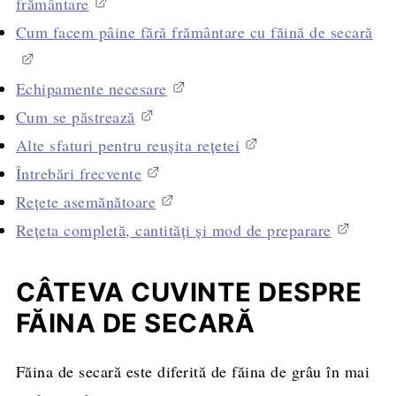
frământare
Cum facem pâine fără frământare cu făină de secară
Echipamente necesare
Cum se păstrează
Alte sfaturi pentru reușita rețetei
Întrebări frecvente
Rețete asemănătoare
Rețeta completă, cantități și mod de preparare
CÂTEVA CUVINTE DESPRE
FĂINA DE SECARĂ
Făina de secară este diferită de făina de grâu în mai