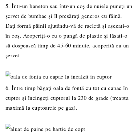
5. Într-un baneton sau într-un coș de nuiele puneți un
șervet de bumbac și îl presărați generos cu făină.
Dați formă pâinii ajutându-vă de racletă și așezați-o
în coș. Acoperiți-o cu o pungă de plastic și lăsați-o
să dospească timp de 45-60 minute, acoperită cu un
șervet.
6. Între timp băgați oala de fontă cu tot cu capac în
cuptor și încingeți cuptorul la 230 de grade (treapta
maximă la cuptoarele pe gaz).