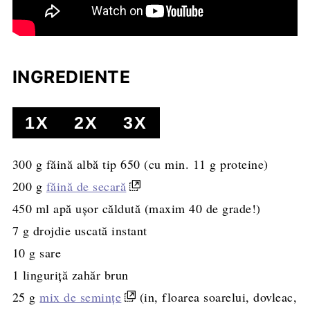
INGREDIENTE
1X
2X
3X
300
g
făină albă tip 650
(cu min. 11 g proteine)
200
g
făină de secară
450
ml
apă ușor căldută
(maxim 40 de grade!)
7
g
drojdie uscată instant
10
g
sare
1
linguriță
zahăr brun
25
g
mix de semințe
(in, floarea soarelui, dovleac,