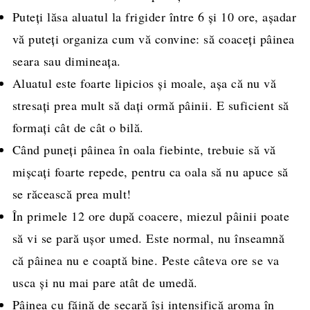
Puteți lăsa aluatul la frigider între 6 și 10 ore, așadar
vă puteți organiza cum vă convine: să coaceți pâinea
seara sau dimineața.
Aluatul este foarte lipicios și moale, așa că nu vă
stresați prea mult să dați ormă pâinii. E suficient să
formați cât de cât o bilă.
Când puneți pâinea în oala fiebinte, trebuie să vă
mișcați foarte repede, pentru ca oala să nu apuce să
se răcească prea mult!
În primele 12 ore după coacere, miezul pâinii poate
să vi se pară ușor umed. Este normal, nu înseamnă
că pâinea nu e coaptă bine. Peste câteva ore se va
usca și nu mai pare atât de umedă.
Pâinea cu făină de secară își intensifică aroma în