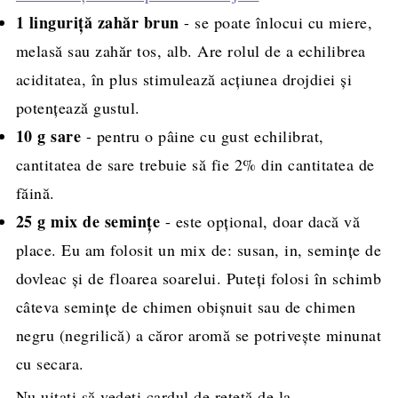
1 linguriță zahăr brun
- se poate înlocui cu miere,
melasă sau zahăr tos, alb. Are rolul de a echilibrea
aciditatea, în plus stimulează acțiunea drojdiei și
potențează gustul.
10 g
sare
- pentru o pâine cu gust echilibrat,
cantitatea de sare trebuie să fie 2% din cantitatea de
făină.
25 g mix de semințe
- este opțional, doar dacă vă
place. Eu am folosit un mix de: susan, in, semințe de
dovleac și de floarea soarelui. Puteți folosi în schimb
câteva semințe de chimen obișnuit sau de chimen
negru (negrilică) a căror aromă se potrivește minunat
cu secara.
Nu uitați să vedeți cardul de rețetă de la