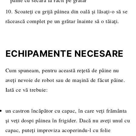
10. Scoateți cu grijă pâinea din oală și lăsați-o să se
răcească complet pe un grătar înainte să o tăiați.
ECHIPAMENTE NECESARE
Cum spuneam, pentru această rețetă de pâine nu
aveți nevoie de robot sau de mașină de făcut pâine.
Iată ce vă trebuie:
un castron încăpător cu capac, în care veți frământa
și veți dospi pâinea în frigider. Dacă nu aveți unul cu
capac, puteți improviza acoperindu-l cu folie