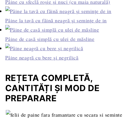
Pâine cu sfeclă roșie și nuci (cu maia naturală)
Pâine la tavă cu făină neagră şi seminţe de in
Pâine de casă simplă cu ulei de măsline
Pâine neagră cu bere şi negrilică
REȚETA COMPLETĂ,
CANTITĂȚI ȘI MOD DE
PREPARARE