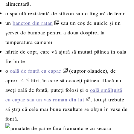
alimentară.
o spatulă rezistentă de silicon sau o lingură de lemn
un
baneton din ratan
sau un coș de nuiele și un
șervet de bumbac pentru a doua dospire, la
temperatura camerei
hârtie de copt, care vă ajută să mutați pâinea în oala
fierbinte
o
oală de fontă cu capac
(cuptor olandez), de
aprox. 4-5 litri, în care să coaceți pâinea. Dacă nu
aveți oală de fontă, puteți folosi și o
oală smălțuită
cu capac sau un vas roman din lut
, totuși trebuie
să știți că cele mai bune rezultate se obțin în vase de
fontă.