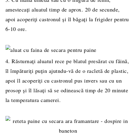
amestecați aluatul timp de aprox. 20 de secunde,
apoi acoperiți castronul și îl băgați la frigider pentru
6-10 ore.
4. Răsturnați aluatul rece pe blatul presărat cu făină,
îl împăturiți puțin ajutndu-vă de o racletă de plastic,
apoi îl acoperiți cu castronul pus invers sau cu un
prosop și îl lăsați să se odinească timp de 20 minute
la temperatura camerei.