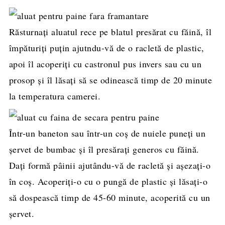
Răsturnați aluatul rece pe blatul presărat cu făină, îl
împăturiți puțin ajutndu-vă de o racletă de plastic,
apoi îl acoperiți cu castronul pus invers sau cu un
prosop și îl lăsați să se odinească timp de 20 minute
la temperatura camerei.
Într-un baneton sau într-un coș de nuiele puneți un
șervet de bumbac și îl presărați generos cu făină.
Dați formă pâinii ajutându-vă de racletă și așezați-o
în coș. Acoperiți-o cu o pungă de plastic și lăsați-o
să dospească timp de 45-60 minute, acoperită cu un
șervet.