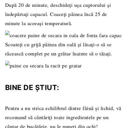
După 20 de minute, deschideți ușa cuptorului și
îndepărtați capacul. Coaceți pâinea încă 25 de
minute la aceeași temperatură.
Scoateți cu grijă pâinea din oală și lăsați-o să se
răcească complet pe un grătar înainte să o tăiați.
BINE DE ȘTIUT:
Pentru a nu strica echilibrul dintre făină și lichid, vă
recomand să cântăriți toate ingredientele pe un
cântar de bucătărie, nu le puneți din ochi!