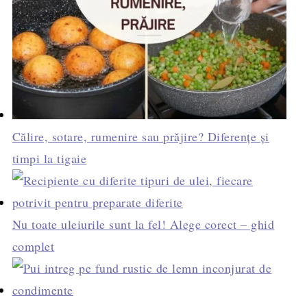
Călire, sotare, rumenire sau prăjire? Diferențe și
timpi la tigaie
Nu toate uleiurile sunt la fel! Alege corect – ghid
complet