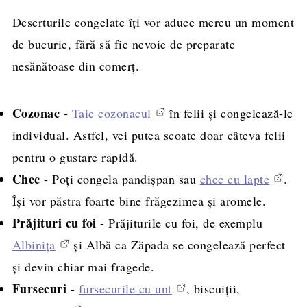
Deserturile congelate îți vor aduce mereu un moment
de bucurie, fără să fie nevoie de preparate
nesănătoase din comerț.
Cozonac
-
Taie cozonacul
în felii și congelează-le
individual. Astfel, vei putea scoate doar câteva felii
pentru o gustare rapidă.
Chec
- Poți congela pandișpan sau
chec cu lapte
.
Își vor păstra foarte bine frăgezimea și aromele.
Prăjituri cu foi
- Prăjiturile cu foi, de exemplu
Albinița
și Albă ca Zăpada se congelează perfect
și devin chiar mai fragede.
Fursecuri
-
fursecurile cu unt
, biscuiții,