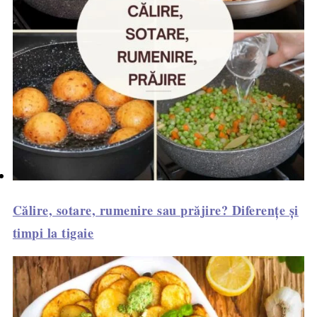
Călire, sotare, rumenire sau prăjire? Diferențe și
timpi la tigaie