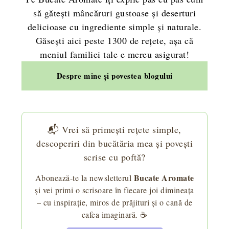
să gătești mâncăruri gustoase și deserturi
delicioase cu ingrediente simple și naturale.
Găsești aici peste 1300 de rețete, așa că
meniul familiei tale e mereu asigurat!
Despre mine și povestea blogului
📬 Vrei să primești rețete simple,
descoperiri din bucătăria mea și povești
scrise cu poftă?
Bucate Aromate
Abonează-te la newsletterul
și vei primi o scrisoare în fiecare joi dimineața
– cu inspirație, miros de prăjituri și o cană de
cafea imaginară. ☕