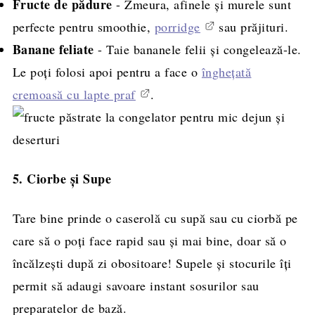
Fructe de pădure
- Zmeura, afinele și murele sunt
perfecte pentru smoothie,
porridge
sau prăjituri.
Banane feliate
- Taie bananele felii și congelează-le.
Le poți folosi apoi pentru a face o
înghețată
cremoasă cu lapte praf
.
5. Ciorbe și Supe
Tare bine prinde o caserolă cu supă sau cu ciorbă pe
care să o poți face rapid sau și mai bine, doar să o
încălzești după zi obositoare! Supele și stocurile îți
permit să adaugi savoare instant sosurilor sau
preparatelor de bază.