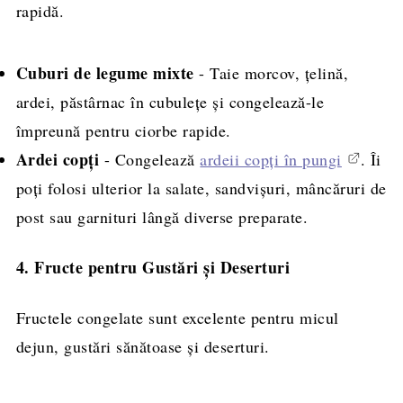
rapidă.
Cuburi de legume mixte
- Taie morcov, țelină,
ardei, păstârnac în cubulețe și congelează-le
împreună pentru ciorbe rapide.
Ardei copți
- Congelează
ardeii copți în pungi
. Îi
poți folosi ulterior la salate, sandvișuri, mâncăruri de
post sau garnituri lângă diverse preparate.
4. Fructe pentru Gustări și Deserturi
Fructele congelate sunt excelente pentru micul
dejun, gustări sănătoase și deserturi.