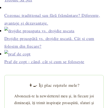
Cozonac tradițional sau fără frământare? Diferențe,
avantaje și dezavantaje.
Drojdie proaspătă vs. drojdie uscată. Cât și cum
folosim din fiecare?
Praf de copt - când, cât și cum se folosește
👩‍🍳 Îți plac rețetele mele?
Abonează-te la newsletterul meu și, în fiecare joi
dimineață, îți trimit inspirație proaspătă, sfaturi și