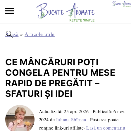
Acasă
»
Articole utile
CE MÂNCĂRURI POȚI
CONGELA PENTRU MESE
RAPID DE PREGĂTIT –
SFATURI ȘI IDEI
Actualizată:
25 apr. 2026
· Publicată:
6 nov.
2024
de
Iuliana Sbîrnea
· Postarea poate
conține link-uri afiliate·
Lasă un comentariu