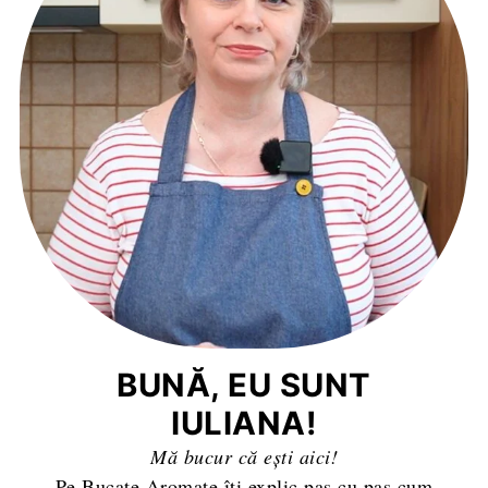
BUNĂ, EU SUNT
IULIANA!
Mă bucur că ești aici!
Pe Bucate Aromate îți explic pas cu pas cum