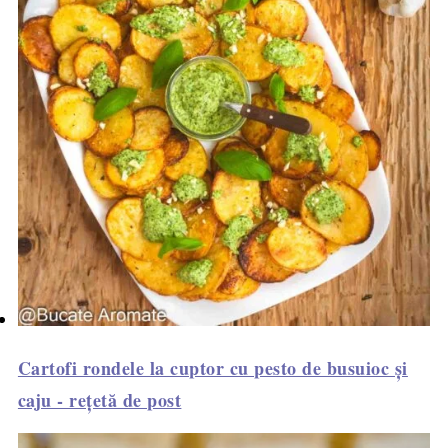
Cartofi rondele la cuptor cu pesto de busuioc și
caju - rețetă de post