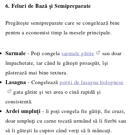
6. Feluri de Bază și Semipreparate
Pregătește semipreparate care se congelează bine
pentru a economisi timp la mesele principale.
Sarmale
- Poți congela
sarmale gătite
sau doar
împachetate, iar când le gătești proaspăt, își
păstrează mai bine textura.
Lasagna
- Congelează
porții de lasagna bolognese
gata gătite și vei avea o cină rapidă și
consistentă.
Ardei umpluți
- îi poți congela fie gătiți, fie cruzi,
doar umpluți cu carne tocată urmând să îi fierbi sau
să îi gătești la cuptor când vreți să îi mâncați.