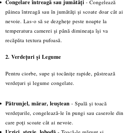
Congelare întreagă sau jumătăți
- Congelează
pâinea întreagă sau în jumătăți și scoate doar cât ai
nevoie. Las-o să se dezghețe peste noapte la
temperatura camerei și până dimineața își va
recăpăta textura pufoasă.
2. Verdețuri și Legume
Pentru ciorbe, supe și tocănițe rapide, păstrează
verdețuri și legume congelate.
Pătrunjel, mărar, leuștean
- Spală și toacă
verdețurile, congelează-le în pungi sau caserole din
care poți scoate cât ai nevoie.
Urzici, ștevie, lobodă
- Toacă-le mărunt și