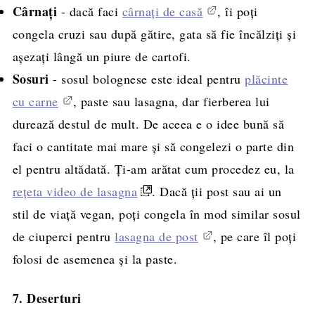
Cârnați
- dacă faci
cârnați de casă
, îi poți
congela cruzi sau după gătire, gata să fie încălziți și
așezați lângă un piure de cartofi.
Sosuri
- sosul bolognese este ideal pentru
plăcinte
cu carne
, paste sau lasagna, dar fierberea lui
durează destul de mult. De aceea e o idee bună să
faci o cantitate mai mare și să congelezi o parte din
el pentru altădată. Ți-am arătat cum procedez eu, la
rețeta video de lasagna
. Dacă ții post sau ai un
stil de viață vegan, poți congela în mod similar sosul
de ciuperci pentru
lasagna de post
, pe care îl poți
folosi de asemenea și la paste.
7. Deserturi