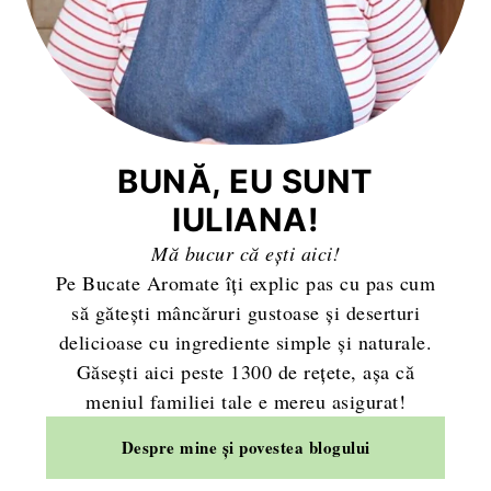
BUNĂ, EU SUNT
IULIANA!
Mă bucur că ești aici!
Pe Bucate Aromate îți explic pas cu pas cum
să gătești mâncăruri gustoase și deserturi
delicioase cu ingrediente simple și naturale.
Găsești aici peste 1300 de rețete, așa că
meniul familiei tale e mereu asigurat!
Despre mine și povestea blogului