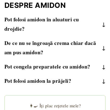
DESPRE AMIDON
Pot folosi amidon în aluaturi cu
drojdie?
Da, dar în cantități mici. Prea mult amidon
De ce nu se îngroașă crema chiar dacă
poate inhiba creșterea aluatului.
am pus amidon?
Probabil nu l-ai fiert suficient sau nu l-ai activat
Pot congela preparatele cu amidon?
corect (a fost adăugat în lichid fierbinte).
consistența se poate schimba
Unele da, dar
Pot folosi amidon la prăjeli?
după decongelare. Cel mai stabil este
amidonul
crustă crocantă
Da, amidonul dă o
foarte bună
de tapioca
pentru congelare.
dacă îl folosești pentru paneuri sau legume
prăjite.
👩‍🍳 Îți plac rețetele mele?