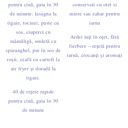
Ardei iuți în oțet, fără
fierbere – rețetă pentru
iarnă, crocanți și aromați
40 de rețete rapide
pentru cină, gata în 30
de minute