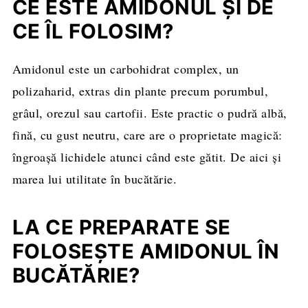
CE ESTE AMIDONUL ȘI DE
Este bun amidonul pentru diabetici? Ridică
CE ÎL FOLOSIM?
glicemia?
Amidonul este un carbohidrat complex, un
Cum se păstrează amidonul?
polizaharid, extras din plante precum porumbul,
Sfaturi Profesioniste pentru folosirea
grâul, orezul sau cartofii. Este practic o pudră albă,
amidonului
fină, cu gust neutru, care are o proprietate magică:
Întrebări frecvente despre amidon
îngroașă lichidele atunci când este gătit. De aici și
marea lui utilitate în bucătărie.
LA CE PREPARATE SE
FOLOSEȘTE AMIDONUL ÎN
BUCĂTĂRIE?