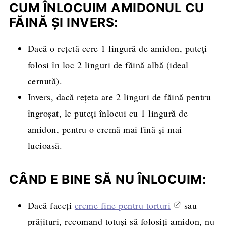
CUM ÎNLOCUIM AMIDONUL CU
FĂINĂ ȘI INVERS:
Dacă o rețetă cere 1 lingură de amidon, puteți
folosi în loc 2 linguri de făină albă (ideal
cernută).
Invers, dacă rețeta are 2 linguri de făină pentru
îngroșat, le puteți înlocui cu 1 lingură de
amidon, pentru o cremă mai fină și mai
lucioasă.
CÂND E BINE SĂ NU ÎNLOCUIM:
Dacă faceți
creme fine pentru torturi
sau
prăjituri, recomand totuși să folosiți amidon, nu