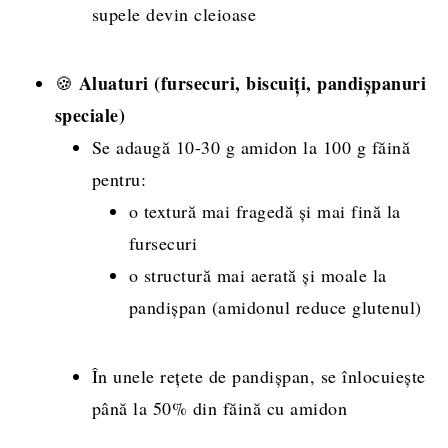
supele devin cleioase
Aluaturi (fursecuri, biscuiți, pandișpanuri
🍪
speciale)
Se adaugă 10-30 g amidon la 100 g făină
pentru:
o textură mai fragedă și mai fină la
fursecuri
o structură mai aerată și moale la
pandișpan (amidonul reduce glutenul)
În unele rețete de pandișpan, se înlocuiește
până la 50% din făină cu amidon