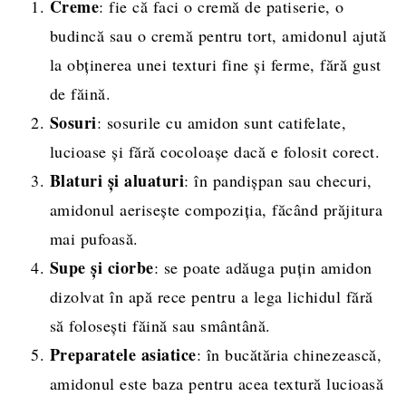
Creme
: fie că faci o cremă de patiserie, o
budincă sau o cremă pentru tort, amidonul ajută
la obținerea unei texturi fine și ferme, fără gust
de făină.
Sosuri
: sosurile cu amidon sunt catifelate,
lucioase și fără cocoloașe dacă e folosit corect.
Blaturi și aluaturi
: în pandișpan sau checuri,
amidonul aerisește compoziția, făcând prăjitura
mai pufoasă.
Supe și ciorbe
: se poate adăuga puțin amidon
dizolvat în apă rece pentru a lega lichidul fără
să folosești făină sau smântână.
Preparatele asiatice
: în bucătăria chinezească,
amidonul este baza pentru acea textură lucioasă