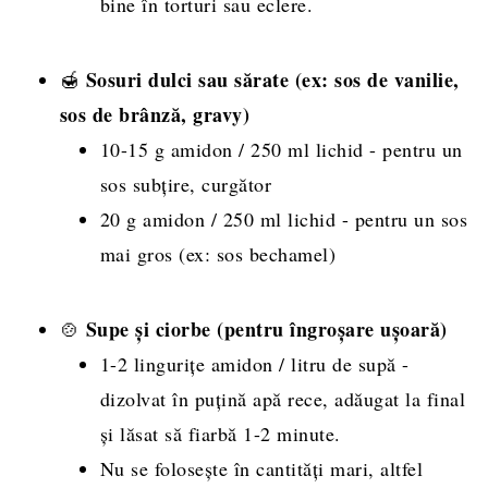
bine în torturi sau eclere.
Sosuri dulci sau sărate (ex: sos de vanilie,
🍯
sos de brânză, gravy)
10-15 g amidon / 250 ml lichid - pentru un
sos subțire, curgător
20 g amidon / 250 ml lichid - pentru un sos
mai gros (ex: sos bechamel)
Supe și ciorbe (pentru îngroșare ușoară)
🍲
1-2 lingurițe amidon / litru de supă -
dizolvat în puțină apă rece, adăugat la final
și lăsat să fiarbă 1-2 minute.
Nu se folosește în cantități mari, altfel