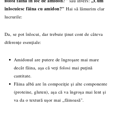
folosi făină în loc de amidon?"
„Cum
sau invers:
înlocuiesc făina cu amidon?"
Hai să lămurim clar
lucrurile:
Da, se pot înlocui, dar trebuie ținut cont de câteva
diferențe esențiale:
Amidonul are putere de îngroșare mai mare
decât făina, așa că veți folosi mai puțină
cantitate.
Făina albă are în compoziție și alte componente
(proteine, gluten), așa că va îngroșa mai lent și
va da o textură ușor mai „făinoasă".