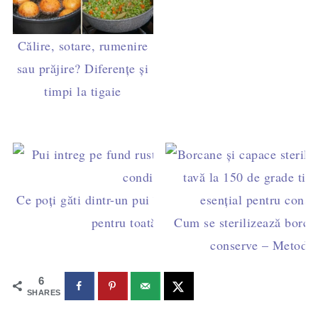
Călire, sotare, rumenire
sau prăjire? Diferențe și
timpi la tigaie
Ce poți găti dintr-un pui întreg – rețete economice
pentru toată săptămâna
Cum se sterilizează borca
conserve – Metode 
6
SHARES