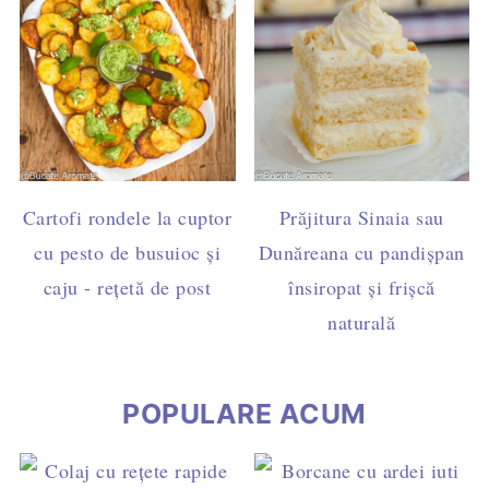
Cartofi rondele la cuptor
Prăjitura Sinaia sau
cu pesto de busuioc și
Dunăreana cu pandișpan
caju - rețetă de post
însiropat și frișcă
naturală
POPULARE ACUM