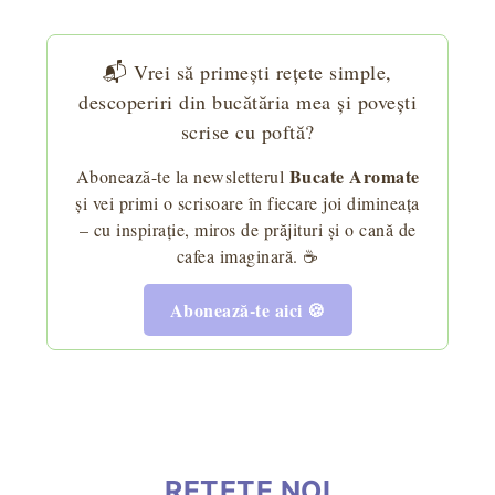
📬 Vrei să primești rețete simple,
descoperiri din bucătăria mea și povești
scrise cu poftă?
Bucate Aromate
Abonează-te la newsletterul
și vei primi o scrisoare în fiecare joi dimineața
– cu inspirație, miros de prăjituri și o cană de
cafea imaginară. ☕
Abonează-te aici 🍪
REȚETE NOI