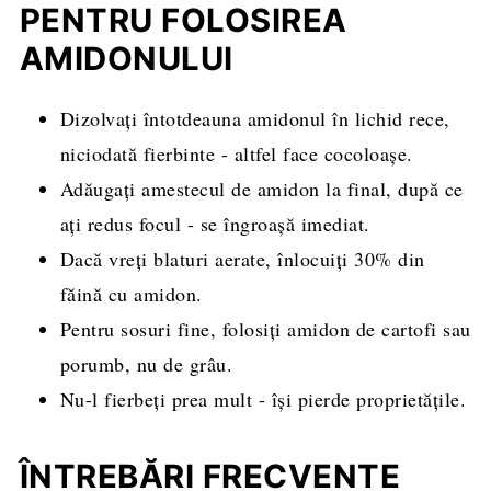
PENTRU FOLOSIREA
AMIDONULUI
Dizolvați întotdeauna amidonul în lichid rece,
niciodată fierbinte - altfel face cocoloașe.
Adăugați amestecul de amidon la final, după ce
ați redus focul - se îngroașă imediat.
Dacă vreți blaturi aerate, înlocuiți 30% din
făină cu amidon.
Pentru sosuri fine, folosiți amidon de cartofi sau
porumb, nu de grâu.
Nu-l fierbeți prea mult - își pierde proprietățile.
ÎNTREBĂRI FRECVENTE