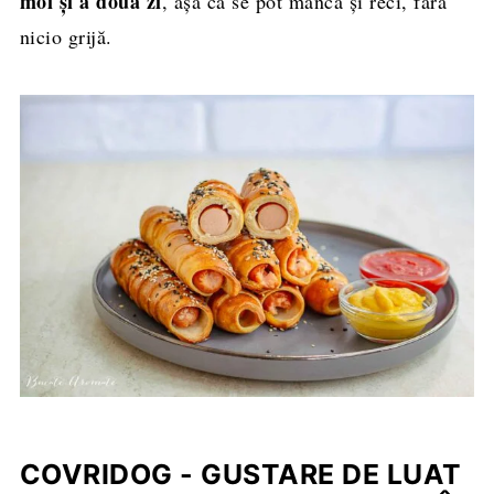
moi și a doua zi
, așa că se pot mânca și reci, fără
nicio grijă.
COVRIDOG - GUSTARE DE LUAT