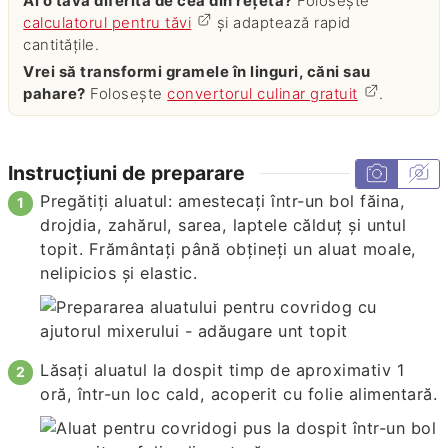
Ai o tavă diferită de cea din rețetă?
Folosește
calculatorul pentru tăvi
și adaptează rapid
cantitățile.
Vrei să transformi gramele în linguri, căni sau
pahare?
Folosește
convertorul culinar gratuit
.
Instrucțiuni de preparare
Pregătiți aluatul: amestecați într-un bol făina,
drojdia, zahărul, sarea, laptele călduț și untul
topit. Frământați până obțineți un aluat moale,
nelipicios și elastic.
Lăsați aluatul la dospit timp de aproximativ 1
oră, într-un loc cald, acoperit cu folie alimentară.