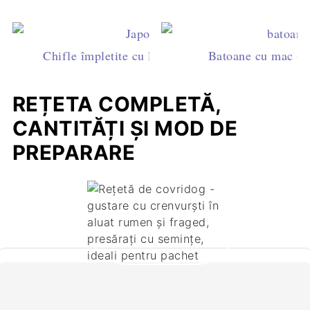
Chifle împletite cu lapte - rețeta de japoneze puf
Batoane cu mac - r
REȚETA COMPLETĂ,
CANTITĂȚI ȘI MOD DE
PREPARARE