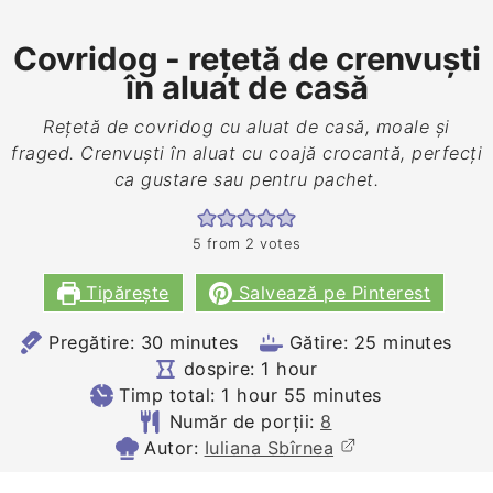
Covridog - rețetă de crenvuști
în aluat de casă
Rețetă de covridog cu aluat de casă, moale și
fraged. Crenvuști în aluat cu coajă crocantă, perfecți
ca gustare sau pentru pachet.
5
from
2
votes
Tipărește
Salvează pe Pinterest
minutes
minutes
Pregătire:
30
minutes
Gătire:
25
minutes
hour
dospire:
1
hour
hour
minutes
Timp total:
1
hour
55
minutes
Număr de porții:
8
Autor:
Iuliana Sbîrnea