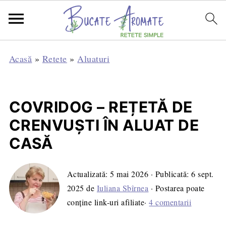
Acasă
»
Retete
»
Aluaturi
COVRIDOG – REȚETĂ DE
CRENVUȘTI ÎN ALUAT DE
CASĂ
Actualizată:
5 mai 2026
· Publicată:
6 sept.
2025
de
Iuliana Sbîrnea
· Postarea poate
conține link-uri afiliate·
4 comentarii