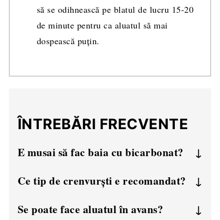
să se odihnească pe blatul de lucru 15-20
de minute pentru ca aluatul să mai
dospească puțin.
ÎNTREBĂRI FRECVENTE
E musai să fac baia cu bicarbonat?
Nu, dar fără ea nu veți obține gustul și
Ce tip de crenvurști e recomandat?
coaja specifică de covrig.
Cei de calitate, cu procent mare de carne.
Se poate face aluatul în avans?
Evitați sortimentele foarte ieftine. De