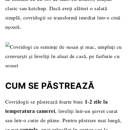
clasic sau ketchup. Dacă aveți alături o salată
simplă, covridogii se transformă imediat într-o cină
ușoară.
CUM SE PĂSTREAZĂ
1-2 zile la
Covridogii se păstrează foarte bine
temperatura camerei
, înveliți într-un șervet curat
sau într-o cutie de pâine. Pentru păstrare mai lungă,
congela
se pot
, apoi reîncălzi în cuptor sau la