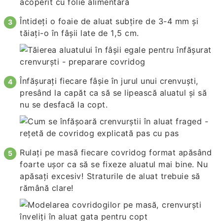
Întideți o foaie de aluat subțire de 3-4 mm și
tăiați-o în fâșii late de 1,5 cm.
Înfășurați fiecare fâșie în jurul unui crenvuști,
presând la capăt ca să se lipească aluatul și să
nu se desfacă la copt.
Rulați pe masă fiecare covridog format apăsând
foarte ușor ca să se fixeze aluatul mai bine. Nu
apăsați excesiv! Straturile de aluat trebuie să
rămână clare!