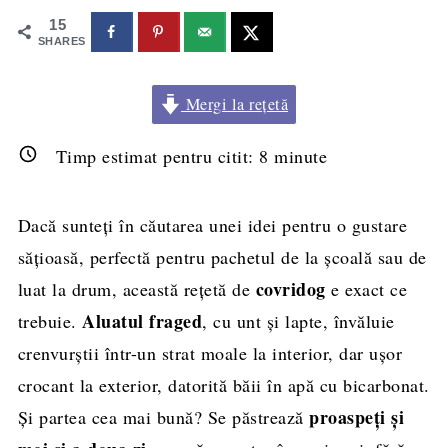
15
SHARES
Mergi la rețetă
Timp estimat pentru citit:
8
minute
Dacă sunteți în căutarea unei idei pentru o gustare
sățioasă, perfectă pentru pachetul de la școală sau de
covridog
luat la drum, această rețetă de
e exact ce
Aluatul fraged
trebuie.
, cu unt și lapte, învăluie
crenvurștii într-un strat moale la interior, dar ușor
crocant la exterior, datorită băii în apă cu bicarbonat.
proaspeți și
Și partea cea mai bună? Se păstrează