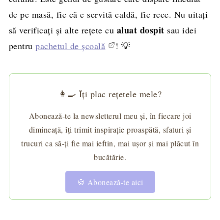
de pe masă, fie că e servită caldă, fie rece. Nu uitați
aluat dospit
să verificați și alte rețete cu
sau idei
pentru
pachetul de școală
! 💡
👩‍🍳 Îți plac rețetele mele?
Abonează-te la newsletterul meu și, în fiecare joi
dimineață, îți trimit inspirație proaspătă, sfaturi și
trucuri ca să-ți fie mai ieftin, mai ușor și mai plăcut în
bucătărie.
🍪 Abonează-te aici