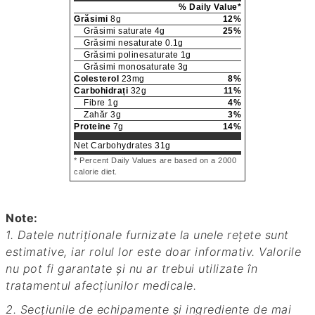
% Daily Value*
Grăsimi
8
g
12
%
Grăsimi saturate
4
g
25
%
Grăsimi nesaturate
0.1
g
Grăsimi polinesaturate
1
g
Grăsimi monosaturate
3
g
Colesterol
23
mg
8
%
Carbohidrați
32
g
11
%
Fibre
1
g
4
%
Zahăr
3
g
3
%
Proteine
7
g
14
%
Net Carbohydrates
31
g
* Percent Daily Values are based on a 2000
calorie diet.
Note:
1. Datele nutriționale furnizate la unele rețete sunt
estimative, iar rolul lor este doar informativ. Valorile
nu pot fi garantate și nu ar trebui utilizate în
tratamentul afecțiunilor medicale.
2. Secțiunile de echipamente și ingrediente de mai