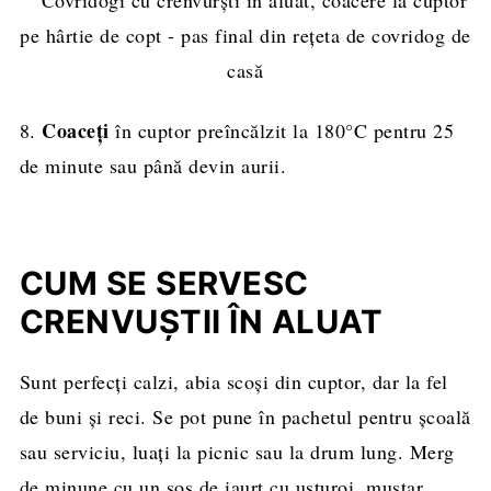
Coaceți
8.
în cuptor preîncălzit la 180°C pentru 25
de minute sau până devin aurii.
CUM SE SERVESC
CRENVUȘTII ÎN ALUAT
Sunt perfecți calzi, abia scoși din cuptor, dar la fel
de buni și reci. Se pot pune în pachetul pentru școală
sau serviciu, luați la picnic sau la drum lung. Merg
de minune cu un sos de iaurt cu usturoi, muștar