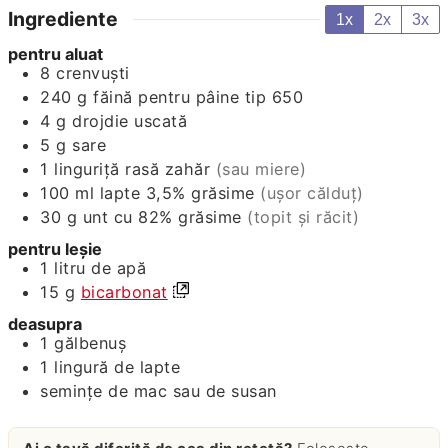
Ingrediente
1x
2x
3x
pentru aluat
8
crenvuști
240
g
făină pentru pâine tip 650
4
g
drojdie uscată
5
g
sare
1
linguriță rasă
zahăr
(sau miere)
100
ml
lapte 3,5% grăsime
(ușor călduț)
30
g
unt cu 82% grăsime
(topit și răcit)
pentru leșie
1
litru
de apă
15
g
bicarbonat
deasupra
1
gălbenuș
1
lingură
de lapte
semințe de mac sau de susan