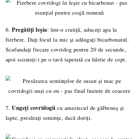
Pregătiți leșia
6.
: într-o cratiță, aduceți apa la
fierbere. Dați focul la mic și adăugați bicarbonatul.
Scufundați fiecare covridog pentru 20 de secunde,
apoi scoateți-i pe o tavă tapetată cu hârtie de copt.
Ungeți covridogii
7.
cu amestecul de gălbenuș și
lapte, presărați semințe, dacă doriți.