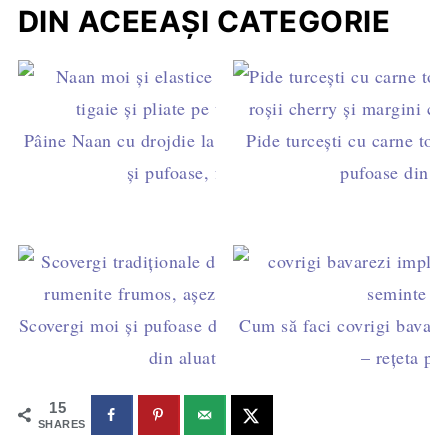
DIN ACEEAȘI CATEGORIE
Pâine Naan cu drojdie la tigaie – lipii indiene moi
Pide turcești cu carne toca
și pufoase, făcute acasă
pufoase din 5
Scovergi moi și pufoase de post - rețetă tradițională
Cum să faci covrigi bavarez
din aluat de pâine
– rețeta pa
15
SHARES