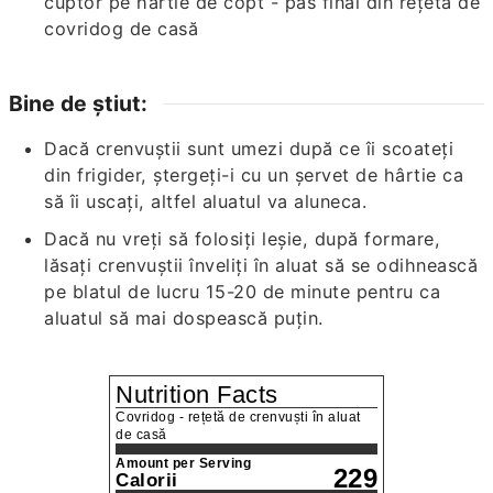
Bine de știut:
Dacă crenvuștii sunt umezi după ce îi scoateți
din frigider, ștergeți-i cu un șervet de hârtie ca
să îi uscați, altfel aluatul va aluneca.
Dacă nu vreți să folosiți leșie, după formare,
lăsați crenvuștii înveliți în aluat să se odihnească
pe blatul de lucru 15-20 de minute pentru ca
aluatul să mai dospească puțin.
Nutrition Facts
Covridog - rețetă de crenvuști în aluat
de casă
Amount per Serving
229
Calorii