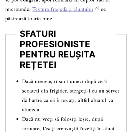
microunde.
Textura fragedă a aluatului
se
păstrează foarte bine!
SFATURI
PROFESIONISTE
PENTRU REUȘITA
REȚETEI
Dacă crenvuștii sunt umezi după ce îi
scoateți din frigider, ștergeți-i cu un șervet
de hârtie ca să îi uscați, altfel aluatul va
aluneca.
Dacă nu vreți să folosiți leșie, după
formare, lăsați crenvuștii înveliți în aluat