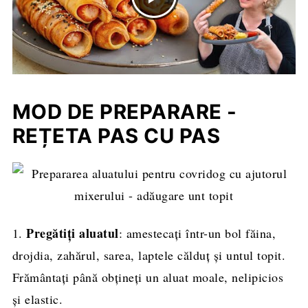
MOD DE PREPARARE -
REȚETA PAS CU PAS
Pregătiți aluatul
1.
: amestecați într-un bol făina,
drojdia, zahărul, sarea, laptele călduț și untul topit.
Frământați până obțineți un aluat moale, nelipicios
și elastic.