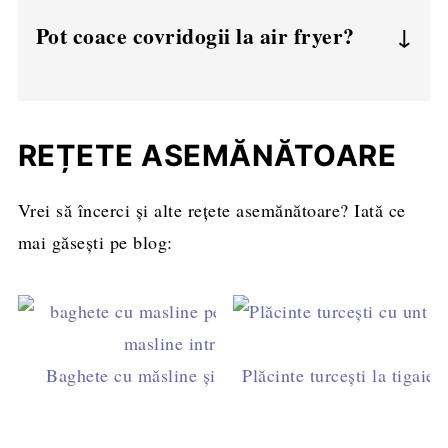
Da, se poate păstra la frigider peste noapte
obicei, prețul reflectă calitatea, dar e bine
Pot coace covridogii la air fryer?
și folosi a doua zi.
să citiți eticheta.
Da, dar ajustați timpul și temperatura - în
jur de 170°C pentru 15-20 min.
REȚETE ASEMĂNĂTOARE
Vrei să încerci și alte rețete asemănătoare? Iată ce
mai găsești pe blog:
Baghete cu măsline și făină integrală - rețeta ușoară
Plăcinte turcești la tigaie 
frământare