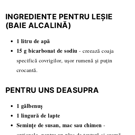
INGREDIENTE PENTRU LEȘIE
(BAIE ALCALINĂ)
1 litru de apă
15 g bicarbonat de sodiu
- creează coaja
specifică covrigilor, ușor rumenă și puțin
crocantă.
PENTRU UNS DEASUPRA
1 gălbenuș
1 lingură de lapte
Semințe de susan, mac sau chimen
-
opționale, pentru un plus de textură și aromă.