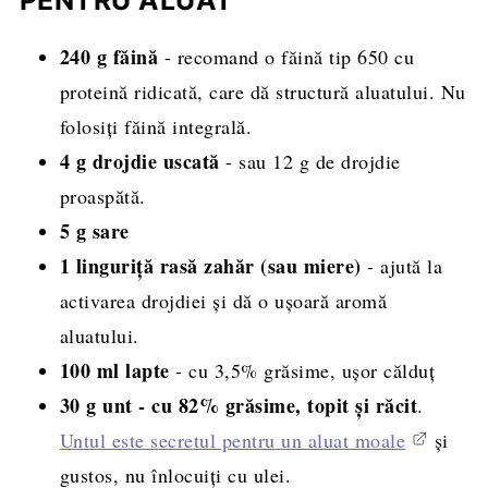
240 g făină
- recomand o făină tip 650 cu
proteină ridicată, care dă structură aluatului. Nu
folosiți făină integrală.
4 g drojdie uscată
- sau 12 g de drojdie
proaspătă.
5 g sare
1 linguriță rasă zahăr (sau miere)
- ajută la
activarea drojdiei și dă o ușoară aromă
aluatului.
100 ml lapte
- cu 3,5% grăsime, ușor călduț
30 g unt - cu 82% grăsime, topit și răcit
.
Untul este secretul pentru un aluat moale
și
gustos, nu înlocuiți cu ulei.