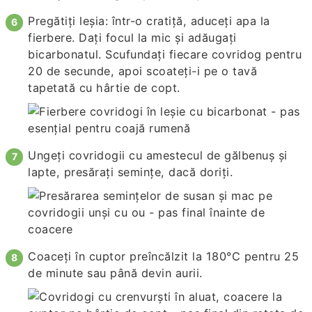
Pregătiți leșia: într-o cratiță, aduceți apa la
fierbere. Dați focul la mic și adăugați
bicarbonatul. Scufundați fiecare covridog pentru
20 de secunde, apoi scoateți-i pe o tavă
tapetată cu hârtie de copt.
Ungeți covridogii cu amestecul de gălbenuș și
lapte, presărați semințe, dacă doriți.
Coaceți în cuptor preîncălzit la 180°C pentru 25
de minute sau până devin aurii.