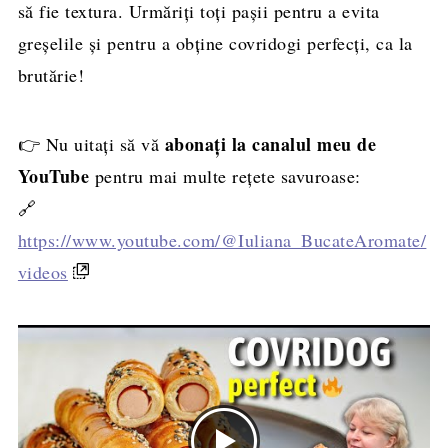
să fie textura. Urmăriți toți pașii pentru a evita
greșelile și pentru a obține covridogi perfecți, ca la
brutărie!
abonați la canalul meu de
👉 Nu uitați să vă
YouTube
pentru mai multe rețete savuroase:
🔗
https://www.youtube.com/@Iuliana_BucateAromate/
videos