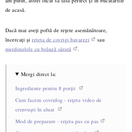
am putut, astfel încât să iasă perfect și în bucătăriile
de acasă.
Dacă mai aveți poftă de rețete asemănătoare,
încercați și
rețeta de covrigi bavarezi
sau
merdenelele cu brânză sărată
.
Mergi direct la:
Ingrediente pentru 8 porții
Cum facem covridog - rețeta video de
crenvuști în aluat
Mod de preparare - rețeta pas cu pas