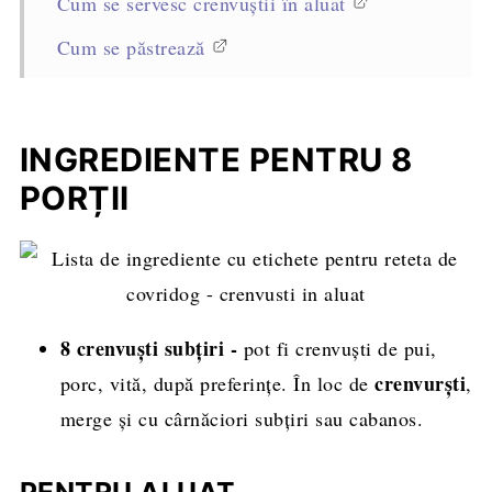
Cum se servesc crenvuștii în aluat
Cum se păstrează
Sfaturi profesioniste pentru reușita rețetei
Întrebări frecvente
INGREDIENTE PENTRU 8
Rețete asemănătoare
PORȚII
Rețeta completă, cantități și mod de
preparare
8 crenvuști subțiri -
pot fi crenvuști de pui,
crenvurști
porc, vită, după preferințe. În loc de
,
merge și cu cârnăciori subțiri sau cabanos.
PENTRU ALUAT