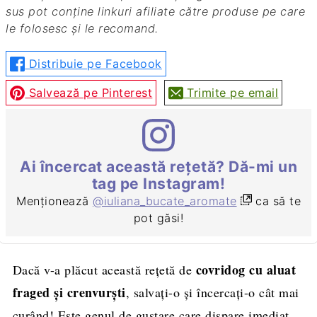
sus pot conține linkuri afiliate către produse pe care
le folosesc și le recomand.
Distribuie pe Facebook
Salvează pe Pinterest
Trimite pe email
Ai încercat această rețetă? Dă-mi un
tag pe Instagram!
Menționează
@iuliana_bucate_aromate
ca să te
pot găsi!
covridog cu aluat
Dacă v-a plăcut această rețetă de
fraged și crenvurști
, salvați-o și încercați-o cât mai
curând! Este genul de gustare care dispare imediat