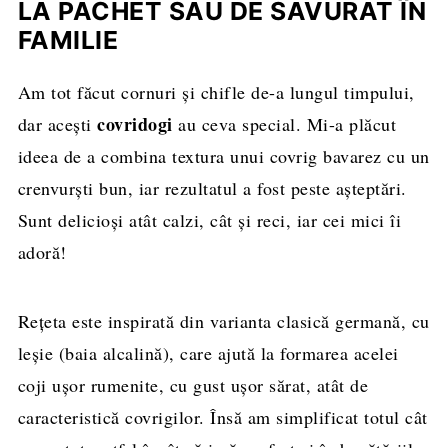
LA PACHET SAU DE SAVURAT ÎN
FAMILIE
Am tot făcut cornuri și chifle de-a lungul timpului,
covridogi
dar acești
au ceva special. Mi-a plăcut
ideea de a combina textura unui covrig bavarez cu un
crenvurști bun, iar rezultatul a fost peste așteptări.
Sunt delicioși atât calzi, cât și reci, iar cei mici îi
adoră!
Rețeta este inspirată din varianta clasică germană, cu
leșie (baia alcalină), care ajută la formarea acelei
coji ușor rumenite, cu gust ușor sărat, atât de
caracteristică covrigilor. Însă am simplificat totul cât