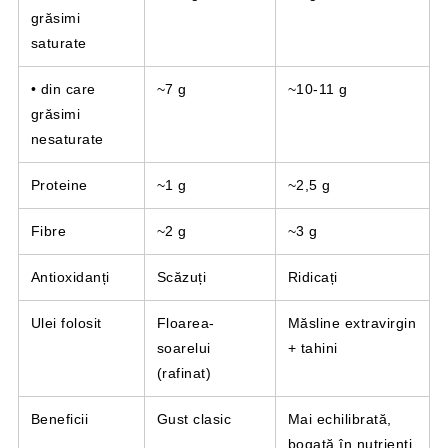
grăsimi
saturate
• din care
~7 g
~10-11 g
grăsimi
nesaturate
Proteine
~1 g
~2,5 g
Fibre
~2 g
~3 g
Antioxidanți
Scăzuți
Ridicați
Ulei folosit
Floarea-
Măsline extravirgin
soarelui
+ tahini
(rafinat)
Beneficii
Gust clasic
Mai echilibrată,
bogată în nutrienți