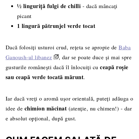
½ linguriță
fulgi de chilli
- dacă mâncați
picant
1 lingură pătrunjel verde tocat
Dacă folosiți usturoi crud, rețeta se apropie de
Baba
Ganoush-ul libanez
, dar se poate duce și mai spre
ceapă roșie
gusturile românești dacă îl înlocuiți cu
sau ceapă verde tocată mărunt
.
Iar dacă vreți o aromă ușor orientală, puteți adăuga o
chimion măcinat
idee de
(atenție, nu chimen!) - dar
e absolut opțional, după gust.