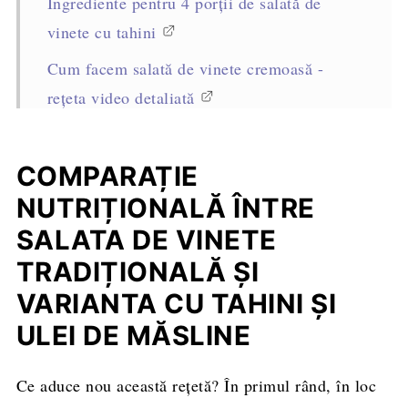
Ingrediente pentru 4 porții de salată de
vinete cu tahini
Cum facem salată de vinete cremoasă -
rețeta video detaliată
Mod de preparare - rețeta pas cu pas (cu
fotografii)
COMPARAȚIE
Ce puteți înlocui în rețetă
NUTRIȚIONALĂ ÎNTRE
SALATA DE VINETE
Cum se servește
TRADIȚIONALĂ ȘI
Cum se păstrează
VARIANTA CU TAHINI ȘI
Sfaturi profesioniste pentru reușita rețetei
ULEI DE MĂSLINE
Întrebări frecvente
Alte rețete cu vinete pe care să le încerci
Ce aduce nou această rețetă? În primul rând, în loc