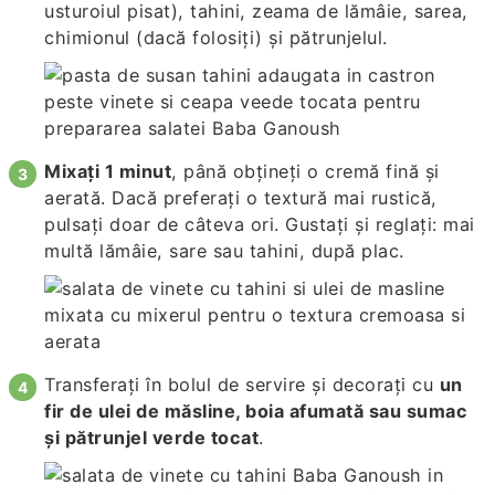
usturoiul pisat), tahini, zeama de lămâie, sarea,
chimionul (dacă folosiți) și pătrunjelul.
Mixați 1 minut
, până obțineți o cremă fină și
aerată. Dacă preferați o textură mai rustică,
pulsați doar de câteva ori. Gustați și reglați: mai
multă lămâie, sare sau tahini, după plac.
Transferați în bolul de servire și decorați cu
un
fir de ulei de măsline, boia afumată sau sumac
și pătrunjel verde tocat
.