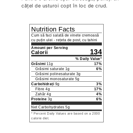
cățel de usturoi copt în loc de crud.
Nutrition Facts
Cum să faci salată de vinete cremoasă
cu puțin ulei - rețeta de post, cu tahini
Amount per Serving
134
Calorii
% Daily Value*
Grăsimi
11
g
17
%
Grăsimi saturate
1
g
6
%
Grăsimi polinesaturate
3
g
Grăsimi monosaturate
5
g
Carbohidrați
9
g
3
%
Fibre
4
g
17
%
Zahăr
4
g
4
%
Proteine
3
g
6
%
Net Carbohydrates
5
g
* Percent Daily Values are based on a 2000
calorie diet.