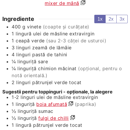
mixer de mână
Ingrediente
1x
2x
3x
400
g
vinete
(coapte și curățate)
1
lingură
ulei de măsline extravirgin
1
ceapă verde
(sau 2-3 căței de usturoi)
3
linguri
zeamă de lămâie
4
linguri
pastă de tahini
¼
linguriță
sare
¼
linguriță
chimion măcinat
(opțional, pentru o
notă orientală.)
2
linguri
pătrunjel verde tocat
Sugestii pentru toppinguri - opționale, la alegere
1-2
linguri
ulei de măsline extravirgin
1
linguriță
boia afumată
(paprika)
½
linguriță
sumac
½
linguriță
fulgi de chilli
1
lingură
pătrunjel verde tocat