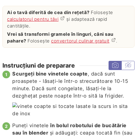
Ai o tavă diferită de cea din rețetă?
Folosește
calculatorul pentru tăvi
și adaptează rapid
cantitățile.
Vrei să transformi gramele în linguri, căni sau
pahare?
Folosește
convertorul culinar gratuit
.
Instrucțiuni de preparare
Scurgeți bine vinetele coapte
, dacă sunt
proaspete - lăsați-le într-o strecurătoare 10-15
minute. Dacă sunt congelate, lăsați-le la
dezghețat peste noapte într-o sită la frigider.
Puneți vinetele
în bolul robotului de bucătărie
sau în blender
și adăugați: ceapa tocată fin (sau