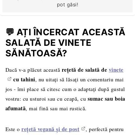
pot găsi!
💬 AȚI ÎNCERCAT ACEASTĂ
SALATĂ DE VINETE
SĂNĂTOASĂ?
rețetă de salată de
vinete
Dacă v-a plăcut această
cu tahini
, nu uitați să lăsați un comentariu mai
jos - îmi place să citesc cum o adaptați după gustul
sumac sau boia
vostru: cu usturoi sau cu ceapă, cu
afumată
, mai fină sau mai rustică.
rețetă vegană și de post
Este o
, perfectă pentru