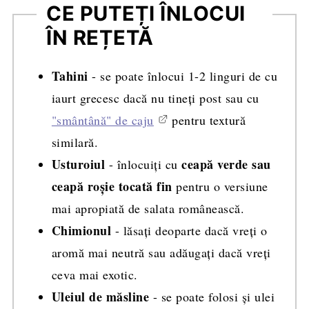
CE PUTEȚI ÎNLOCUI
ÎN REȚETĂ
Tahini
- se poate înlocui 1-2 linguri de cu
iaurt grecesc dacă nu tineți post sau cu
"smântână" de caju
pentru textură
similară.
Usturoiul
ceapă verde sau
- înlocuiți cu
ceapă roșie tocată fin
pentru o versiune
mai apropiată de salata românească.
Chimionul
- lăsați deoparte dacă vreți o
aromă mai neutră sau adăugați dacă vreți
ceva mai exotic.
Uleiul de măsline
- se poate folosi și ulei