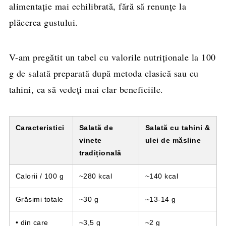
alimentație mai echilibrată, fără să renunțe la
plăcerea gustului.
V-am pregătit un tabel cu valorile nutriționale la 100
g de salată preparată după metoda clasică sau cu
tahini, ca să vedeți mai clar beneficiile.
Caracteristici
Salată de
Salată cu tahini &
vinete
ulei de măsline
tradițională
Calorii / 100 g
~280 kcal
~140 kcal
Grăsimi totale
~30 g
~13-14 g
• din care
~3,5 g
~2 g