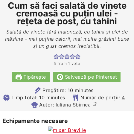
Cum să faci salată de vinete
cremoasă cu puțin ulei -
rețeta de post, cu tahini
Salată de vinete fără maioneză, cu tahini și ulei de
măsline - mai puține calorii, mai multe grăsimi bune
și un gust cremos irezistibil.
5
from 1 vote
Tipărește
Salvează pe Pinterest
minutes
Pregătire:
10
minutes
minutes
Timp total:
10
minutes
Număr de porții:
4
Autor:
Iuliana Sbîrnea
Echipamente necesare