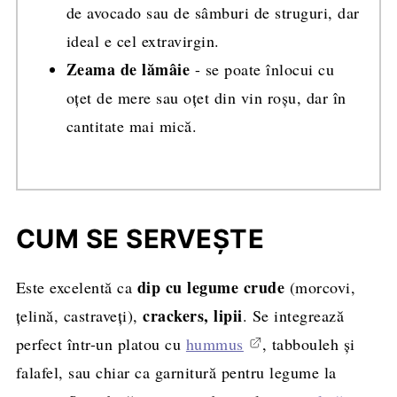
de avocado sau de sâmburi de struguri, dar
ideal e cel extravirgin.
Zeama de lămâie
- se poate înlocui cu
oțet de mere sau oțet din vin roșu, dar în
cantitate mai mică.
CUM SE SERVEȘTE
dip cu legume crude
Este excelentă ca
(morcovi,
crackers, lipii
țelină, castraveți),
. Se integrează
perfect într-un platou cu
hummus
, tabbouleh și
falafel, sau chiar ca garnitură pentru legume la