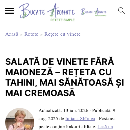
Acasă
»
Retete
»
Rețete cu vinete
SALATĂ DE VINETE FĂRĂ
MAIONEZĂ – REȚETA CU
TAHINI, MAI SĂNĂTOASĂ ȘI
MAI CREMOASĂ
Actualizată:
13 iun. 2026
· Publicată:
9
aug. 2025
de
Iuliana Sbîrnea
· Postarea
poate conține link-uri afiliate·
Lasă un