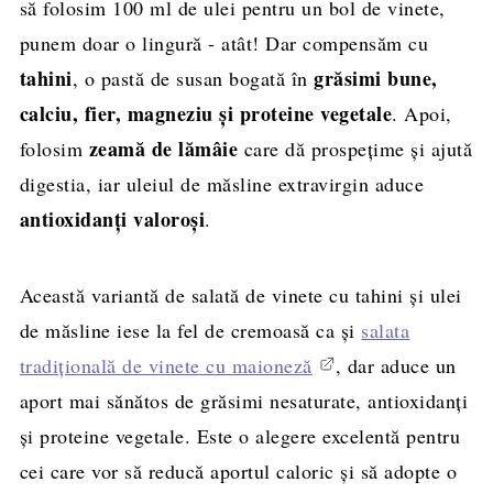
să folosim 100 ml de ulei pentru un bol de vinete,
Rețeta completă, cantități și mod de
punem doar o lingură - atât! Dar compensăm cu
preparare
tahini
grăsimi bune,
, o pastă de susan bogată în
💬 Ați încercat această salată de vinete
calciu, fier, magneziu și proteine vegetale
. Apoi,
sănătoasă?
zeamă de lămâie
folosim
care dă prospețime și ajută
digestia, iar uleiul de măsline extravirgin aduce
antioxidanți valoroși
.
Această variantă de salată de vinete cu tahini și ulei
de măsline iese la fel de cremoasă ca și
salata
tradițională de vinete cu maioneză
, dar aduce un
aport mai sănătos de grăsimi nesaturate, antioxidanți
și proteine vegetale. Este o alegere excelentă pentru
cei care vor să reducă aportul caloric și să adopte o