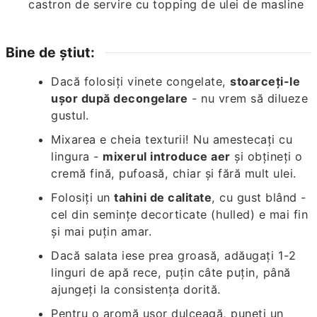
Bine de știut:
Dacă folosiți vinete congelate,
stoarceți-le
ușor după decongelare
- nu vrem să dilueze
gustul.
Mixarea e cheia texturii! Nu amestecați cu
lingura -
mixerul introduce aer
și obțineți o
cremă fină, pufoasă, chiar și fără mult ulei.
Folosiți un
tahini de calitate
, cu gust blând -
cel din semințe decorticate (hulled) e mai fin
și mai puțin amar.
Dacă salata iese prea groasă, adăugați 1-2
linguri de apă rece, puțin câte puțin, până
ajungeți la consistența dorită.
Pentru o aromă ușor dulceagă, puneți un