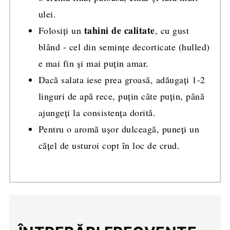
ulei.
tahini de calitate
Folosiți un
, cu gust
blând - cel din semințe decorticate (hulled)
e mai fin și mai puțin amar.
Dacă salata iese prea groasă, adăugați 1-2
linguri de apă rece, puțin câte puțin, până
ajungeți la consistența dorită.
Pentru o aromă ușor dulceagă, puneți un
cățel de usturoi copt în loc de crud.