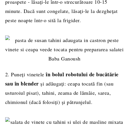
proaspete - lăsați-le într-o strecurătoare 10-15
minute. Dacă sunt congelate, lăsați-le la dezghețat
peste noapte într-o sită la frigider.
în bolul robotului de bucătărie
2. Puneți vinetele
sau în blender
și adăugați: ceapa tocată fin (sau
usturoiul pisat), tahini, zeama de lămâie, sarea,
chimionul (dacă folosiți) și pătrunjelul.