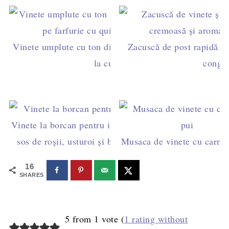
Vinete umplute cu ton din conservă, rețetă ușoară
Zacuscă de post rapidă din
la cuptor
congel
Vinete la borcan pentru iarnă - în
sos de roșii, usturoi și busuioc
Musaca de vinete cu carne 
16
SHARES
5 from 1 vote (
1 rating without