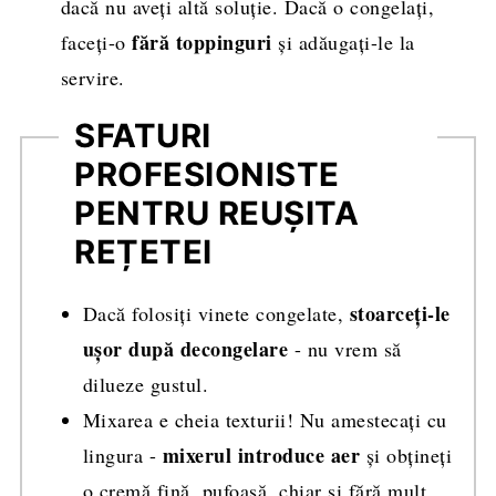
dacă nu aveți altă soluție. Dacă o congelați,
fără toppinguri
faceți-o
și adăugați-le la
servire.
SFATURI
PROFESIONISTE
PENTRU REUȘITA
REȚETEI
stoarceți-le
Dacă folosiți vinete congelate,
ușor după decongelare
- nu vrem să
dilueze gustul.
Mixarea e cheia texturii! Nu amestecați cu
mixerul introduce aer
lingura -
și obțineți
o cremă fină, pufoasă, chiar și fără mult