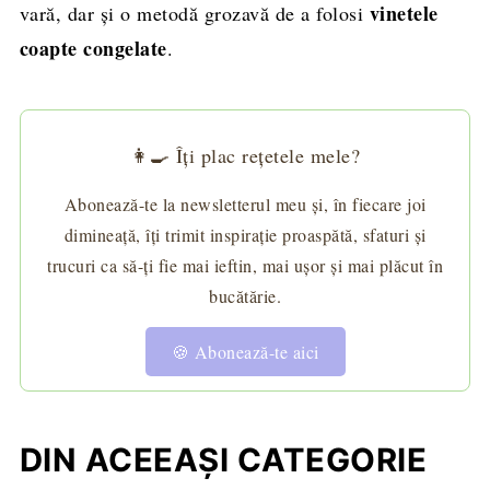
vinetele
vară, dar și o metodă grozavă de a folosi
coapte congelate
.
👩‍🍳 Îți plac rețetele mele?
Abonează-te la newsletterul meu și, în fiecare joi
dimineață, îți trimit inspirație proaspătă, sfaturi și
trucuri ca să-ți fie mai ieftin, mai ușor și mai plăcut în
bucătărie.
🍪 Abonează-te aici
DIN ACEEAȘI CATEGORIE