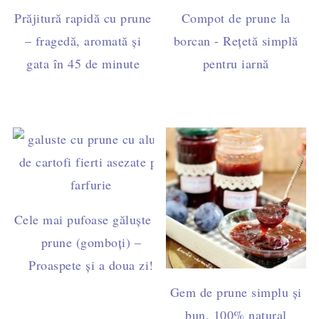
Prăjitură rapidă cu prune
Compot de prune la
– fragedă, aromată și
borcan - Rețetă simplă
gata în 45 de minute
pentru iarnă
Cele mai pufoase găluște cu
prune (gomboți) –
Proaspete și a doua zi!
Gem de prune simplu și
bun, 100% natural