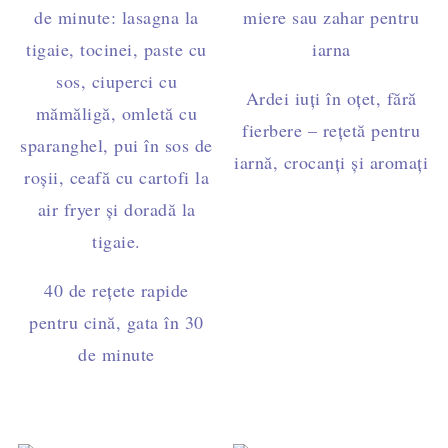
Ardei iuți în oțet, fără
fierbere – rețetă pentru
iarnă, crocanți și aromați
40 de rețete rapide
pentru cină, gata în 30
de minute