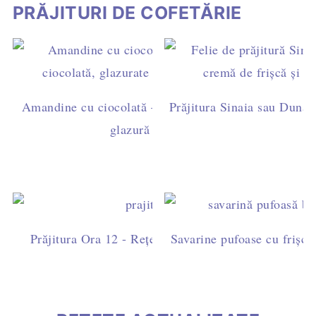
PRĂJITURI DE COFETĂRIE
Amandine cu ciocolată – rețetă ușoară de casă, cu ga
Prăjitura Sinaia sau Dunăre
glazură simplă (fără fondant)
Prăjitura Ora 12 - Rețetă ușoară cu blat de cacao, fri
Savarine pufoase cu frișcă 
ciocolată