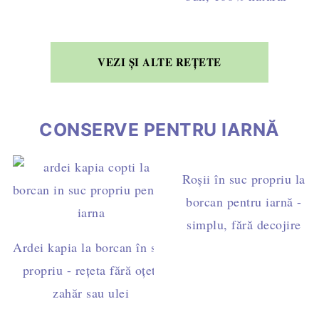
VEZI ȘI ALTE REȚETE
CONSERVE PENTRU IARNĂ
Roșii în suc propriu la
borcan pentru iarnă -
simplu, fără decojire
Ardei kapia la borcan în suc
propriu - rețeta fără oțet,
zahăr sau ulei