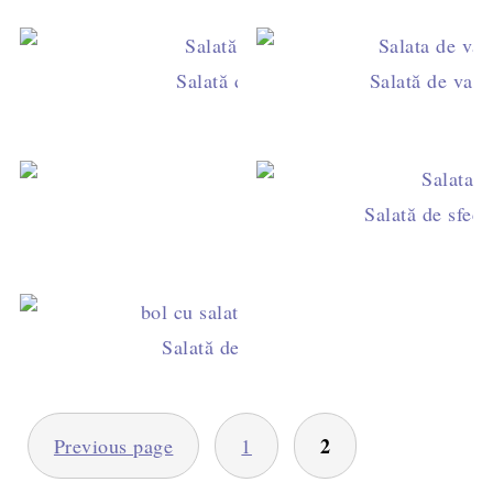
Salată de sfeclă roşie
Salată de varz
Salată de boeuf cu r
Salată de sfec
Salată de linte cu legume proaspete
PAGINAȚIE
2
Previous page
1
ARTICOLE