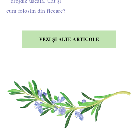
drojdie uscată. Cât și
cum folosim din fiecare?
VEZI ȘI ALTE ARTICOLE
FOOTER