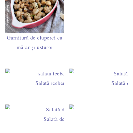
Garnitură de ciuperci cu
mărar şi usturoi
Salată iceberg cu piept de pui şi ardei gra
Salată de
Salată de roşii cu brânză şi măsline