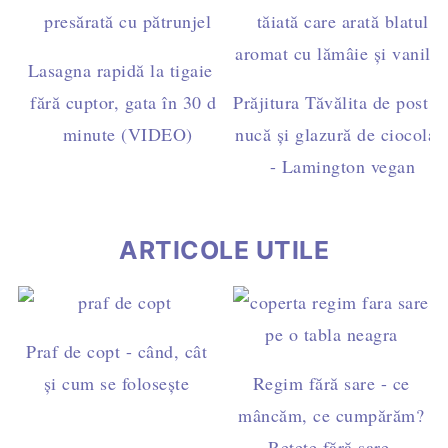
Lasagna rapidă la tigaie –
fără cuptor, gata în 30 de
Prăjitura Tăvălita de post c
minute (VIDEO)
nucă și glazură de ciocolat
- Lamington vegan
ARTICOLE UTILE
Praf de copt - când, cât
și cum se folosește
Regim fără sare - ce
mâncăm, ce cumpărăm?
Rețete fără sare.