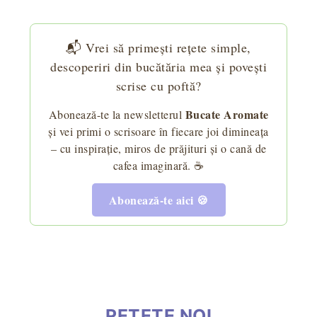
📬 Vrei să primești rețete simple,
descoperiri din bucătăria mea și povești
scrise cu poftă?
Bucate Aromate
Abonează-te la newsletterul
și vei primi o scrisoare în fiecare joi dimineața
– cu inspirație, miros de prăjituri și o cană de
cafea imaginară. ☕
Abonează-te aici 🍪
REȚETE NOI