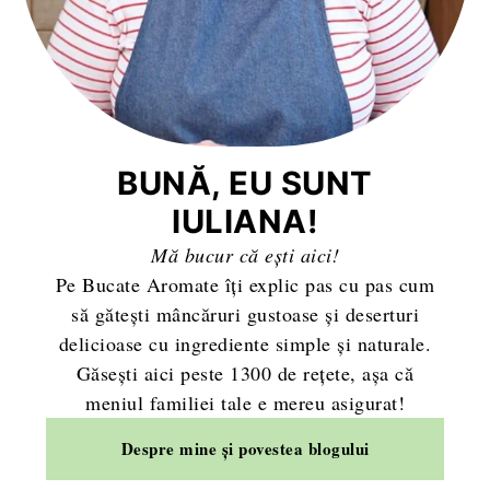
BUNĂ, EU SUNT
IULIANA!
Mă bucur că ești aici!
Pe Bucate Aromate îți explic pas cu pas cum
să gătești mâncăruri gustoase și deserturi
delicioase cu ingrediente simple și naturale.
Găsești aici peste 1300 de rețete, așa că
meniul familiei tale e mereu asigurat!
Despre mine și povestea blogului