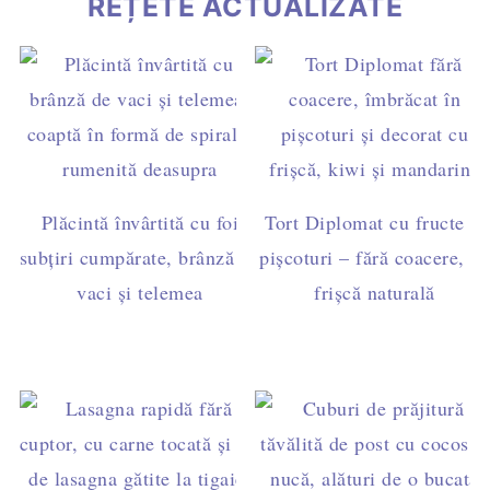
REȚETE ACTUALIZATE
Plăcintă învârtită cu foi
Tort Diplomat cu fructe și
subțiri cumpărate, brânză de
pișcoturi – fără coacere, cu
vaci și telemea
frișcă naturală