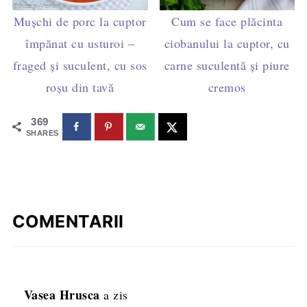
Mușchi de porc la cuptor
Cum se face plăcinta
împănat cu usturoi –
ciobanului la cuptor, cu
fraged și suculent, cu sos
carne suculentă și piure
roșu din tavă
cremos
369
SHARES
COMENTARII
Vasea Hrusca
a zis