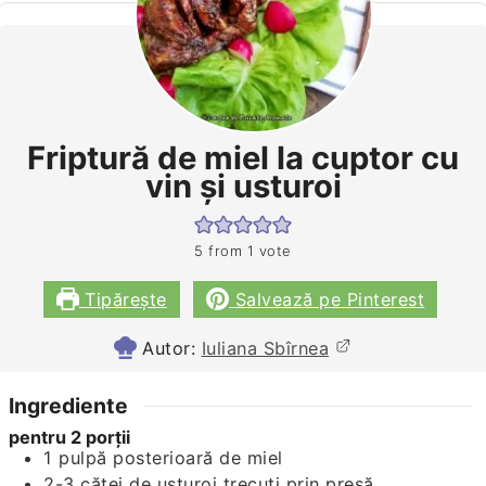
Friptură de miel la cuptor cu
vin şi usturoi
5
from 1 vote
Tipărește
Salvează pe Pinterest
Autor:
Iuliana Sbîrnea
Ingrediente
pentru 2 porţii
1
pulpă posterioară de miel
2-3
căţei de usturoi trecuţi prin presă