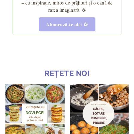
– cu inspirație, miros de prăjituri și o cană de
cafea imaginară. ☕
Abonează-te aici 🍪
REȚETE NOI