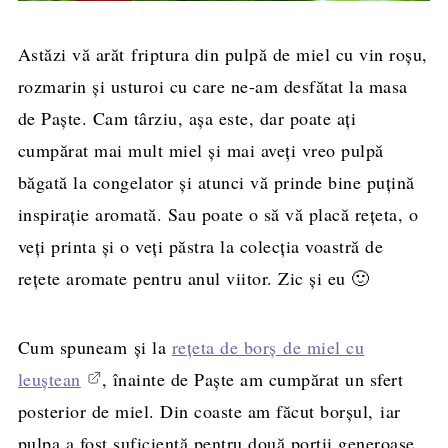
Astăzi vă arăt friptura din pulpă de miel cu vin roşu,
rozmarin şi usturoi cu care ne-am desfătat la masa
de Paşte. Cam târziu, aşa este, dar poate aţi
cumpărat mai mult miel şi mai aveţi vreo pulpă
băgată la congelator şi atunci vă prinde bine puţină
inspiraţie aromată. Sau poate o să vă placă reţeta, o
veţi printa şi o veţi păstra la colecţia voastră de
reţete aromate pentru anul viitor. Zic şi eu 🙂
Cum spuneam şi la
reţeta de borş de miel cu
leuştean
, înainte de Paşte am cumpărat un sfert
posterior de miel. Din coaste am făcut borşul, iar
pulpa a fost suficientă pentru două porţii generoase