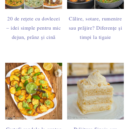
20 de rețete cu dovlecei
Călire, sotare, rumenire
– idei simple pentru mic
sau prăjire? Diferențe și
dejun, prânz și cină
timpi la tigaie