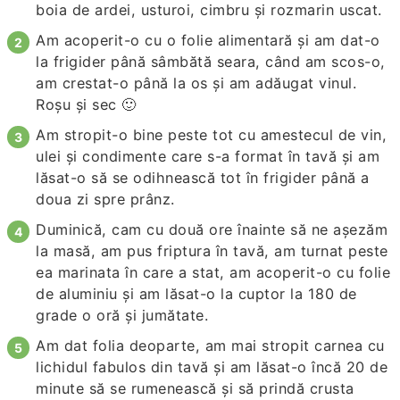
boia de ardei, usturoi, cimbru şi rozmarin uscat.
Am acoperit-o cu o folie alimentară şi am dat-o
la frigider până sâmbătă seara, când am scos-o,
am crestat-o până la os şi am adăugat vinul.
Roşu şi sec 🙂
Am stropit-o bine peste tot cu amestecul de vin,
ulei şi condimente care s-a format în tavă şi am
lăsat-o să se odihnească tot în frigider până a
doua zi spre prânz.
Duminică, cam cu două ore înainte să ne aşezăm
la masă, am pus friptura în tavă, am turnat peste
ea marinata în care a stat, am acoperit-o cu folie
de aluminiu şi am lăsat-o la cuptor la 180 de
grade o oră şi jumătate.
Am dat folia deoparte, am mai stropit carnea cu
lichidul fabulos din tavă şi am lăsat-o încă 20 de
minute să se rumenească şi să prindă crusta