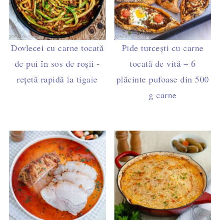
Dovlecei cu carne tocată
Pide turcești cu carne
de pui în sos de roșii -
tocată de vită – 6
rețetă rapidă la tigaie
plăcinte pufoase din 500
g carne