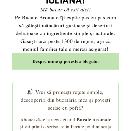
IULIANA!
Mă bucur că ești aici!
Pe Bucate Aromate îți explic pas cu pas cum
să gătești mâncăruri gustoase și deserturi
delicioase cu ingrediente simple și naturale.
Găsești aici peste 1300 de rețete, așa că
meniul familiei tale e mereu asigurat!
Despre mine și povestea blogului
📬 Vrei să primești rețete simple,
descoperiri din bucătăria mea și povești
scrise cu poftă?
Bucate Aromate
Abonează-te la newsletterul
și vei primi o scrisoare în fiecare joi dimineața