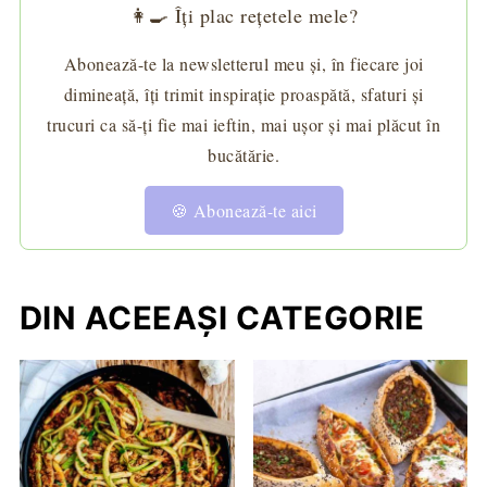
👩‍🍳 Îți plac rețetele mele?
Abonează-te la newsletterul meu și, în fiecare joi
dimineață, îți trimit inspirație proaspătă, sfaturi și
trucuri ca să-ți fie mai ieftin, mai ușor și mai plăcut în
bucătărie.
🍪 Abonează-te aici
DIN ACEEAȘI CATEGORIE