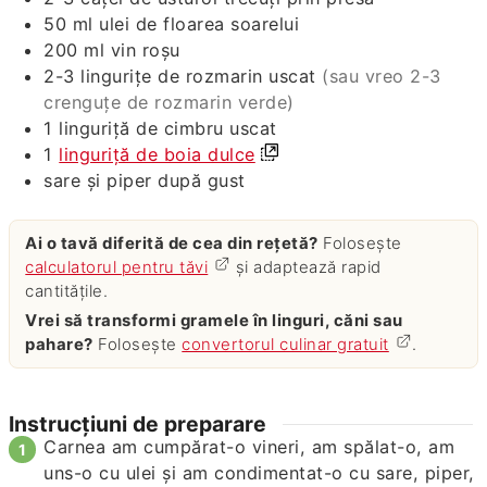
50
ml
ulei de floarea soarelui
200
ml
vin roşu
2-3
linguriţe de rozmarin uscat
(sau vreo 2-3
crenguţe de rozmarin verde)
1
linguriţă de cimbru uscat
1
linguriţă de boia dulce
sare şi piper după gust
Ai o tavă diferită de cea din rețetă?
Folosește
calculatorul pentru tăvi
și adaptează rapid
cantitățile.
Vrei să transformi gramele în linguri, căni sau
pahare?
Folosește
convertorul culinar gratuit
.
Instrucțiuni de preparare
Carnea am cumpărat-o vineri, am spălat-o, am
uns-o cu ulei şi am condimentat-o cu sare, piper,