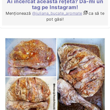
Ai încercat această rețetă? Dă-mi un
tag pe Instagram!
Menționează
@iuliana_bucate_aromate
ca să te
pot găsi!