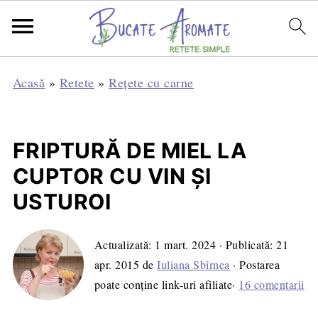
Acasă
»
Retete
»
Rețete cu carne
FRIPTURĂ DE MIEL LA
CUPTOR CU VIN ŞI
USTUROI
Actualizată:
1 mart. 2024
· Publicată:
21
apr. 2015
de
Iuliana Sbîrnea
· Postarea
poate conține link-uri afiliate·
16 comentarii