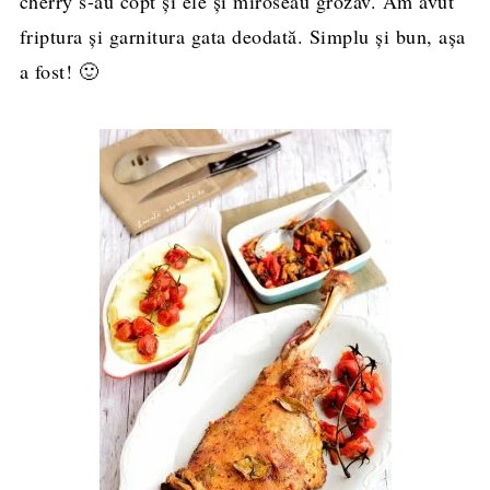
cherry s-au copt și ele și miroseau grozav. Am avut
friptura și garnitura gata deodată. Simplu și bun, așa
a fost! 🙂