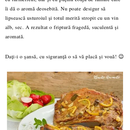
îi dă o aromă deosebită. Nu poate desigur să
lipsească usturoiul şi totul merită stropit cu un vin
alb, sec. A rezultat o friptură fragedă, suculentă şi
aromată.
Dați-i o șansă, cu siguranţă o să vă placă şi vouă! 😉