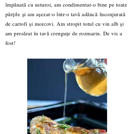
împănată cu usturoi, am condimentat-o bine pe toate
părţile și am aşezat-o într-o tavă adâncă înconjurată
de cartofi şi morcovi. Am stropit totul cu vin alb și
am presărat în tavă crenguțe de rozmarin. De vis a
fost!