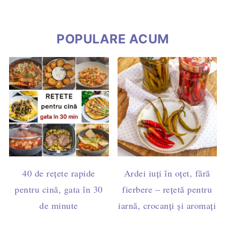
POPULARE ACUM
40 de rețete rapide
Ardei iuți în oțet, fără
pentru cină, gata în 30
fierbere – rețetă pentru
de minute
iarnă, crocanți și aromați