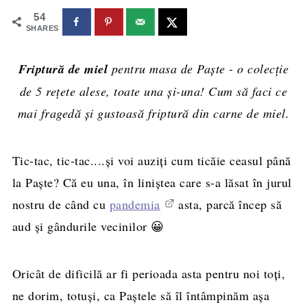
54
SHARES
Friptură de miel
pentru masa de Paște - o colecție
de 5 rețete alese, toate una și-una! Cum să faci ce
mai fragedă și gustoasă friptură din carne de miel.
Tic-tac, tic-tac....și voi auziți cum ticăie ceasul până
la Paște? Că eu una, în liniștea care s-a lăsat în jurul
nostru de când cu
pandemia
asta, parcă încep să
aud și gândurile vecinilor 😀
Oricât de dificilă ar fi perioada asta pentru noi toți,
ne dorim, totuși, ca Paștele să îl întâmpinăm așa