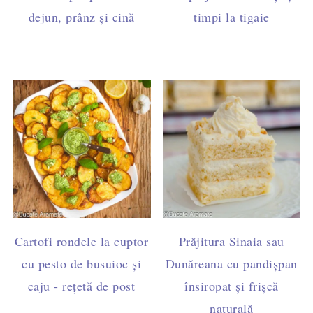
dejun, prânz și cină
timpi la tigaie
Cartofi rondele la cuptor
Prăjitura Sinaia sau
cu pesto de busuioc și
Dunăreana cu pandișpan
caju - rețetă de post
însiropat și frișcă
naturală