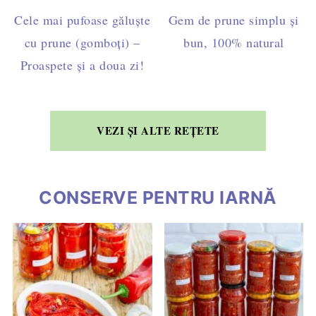
Cele mai pufoase găluște
Gem de prune simplu și
cu prune (gomboți) –
bun, 100% natural
Proaspete și a doua zi!
VEZI ȘI ALTE REȚETE
CONSERVE PENTRU IARNĂ