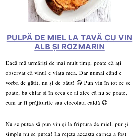
PULPĂ DE MIEL LA TAVĂ CU VIN
ALB ŞI ROZMARIN
Dacă mă urmăriți de mai mult timp, poate că ați
observat că vinul e viața mea. Dar numai când e
vorba de gătit, nu și de băut! 😀 Pun vin în tot ce se
poate, ba chiar și în ceea ce ai zice că nu se poate,
cum ar fi prăjiturile sau ciocolata caldă 😉
Nu se putea să pun vin și la friptura de miel, pur și
simplu nu se putea! La rețeta aceasta carnea a fost