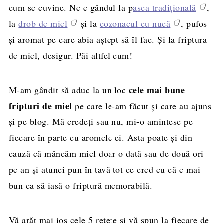
cum se cuvine. Ne e gândul la p
asca tradițională
,
la
drob de miel
și la
cozonacul cu nucă
, pufos
și aromat pe care abia aștept să îl fac. Și la friptura
de miel, desigur. Păi altfel cum!
cele mai bune
M-am gândit să aduc la un loc
fripturi de miel
pe care le-am făcut și care au ajuns
și pe blog. Mă credeți sau nu, mi-o amintesc pe
fiecare în parte cu aromele ei. Asta poate și din
cauză că mâncăm miel doar o dată sau de două ori
pe an și atunci pun în tavă tot ce cred eu că e mai
bun ca să iasă o friptură memorabilă.
Vă arăt mai jos cele 5 rețete și vă spun la fiecare de