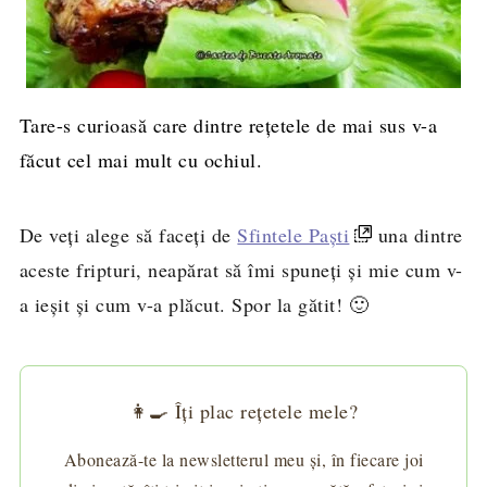
Tare-s curioasă care dintre rețetele de mai sus v-a
făcut cel mai mult cu ochiul.
De veți alege să faceți de
Sfintele Paști
una dintre
aceste fripturi, neapărat să îmi spuneți și mie cum v-
a ieșit și cum v-a plăcut. Spor la gătit! 🙂
👩‍🍳 Îți plac rețetele mele?
Abonează-te la newsletterul meu și, în fiecare joi