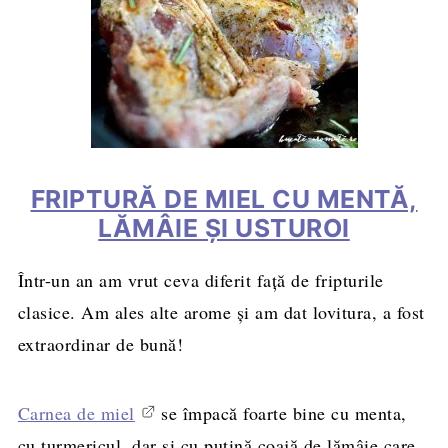
FRIPTURĂ DE MIEL CU MENTĂ,
LĂMÂIE ŞI USTUROI
Într-un an am vrut ceva diferit față de fripturile
clasice. Am ales alte arome și am dat lovitura, a fost
extraordinar de bună!
Carnea de miel
se împacă foarte bine cu menta,
cu turmericul, dar şi cu puţină coajă de lămâie care