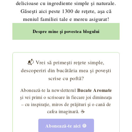
delicioase cu ingrediente simple și naturale.
Găsești aici peste 1300 de rețete, așa că
meniul familiei tale e mereu asigurat!
Despre mine și povestea blogului
📬 Vrei să primești rețete simple,
descoperiri din bucătăria mea și povești
scrise cu poftă?
Bucate Aromate
Abonează-te la newsletterul
și vei primi o scrisoare în fiecare joi dimineața
– cu inspirație, miros de prăjituri și o cană de
cafea imaginară. ☕
Abonează-te aici 🍪