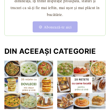
dimineață, îți trimit inspirație proaspătă, sfaturi și
trucuri ca să-ți fie mai ieftin, mai ușor și mai plăcut în
bucătărie.
🍪 Abonează-te aici
DIN ACEEAȘI CATEGORIE