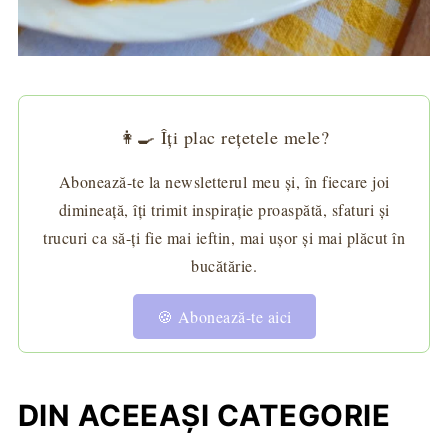
👩‍🍳 Îți plac rețetele mele?
Abonează-te la newsletterul meu și, în fiecare joi
dimineață, îți trimit inspirație proaspătă, sfaturi și
trucuri ca să-ți fie mai ieftin, mai ușor și mai plăcut în
bucătărie.
🍪 Abonează-te aici
DIN ACEEAȘI CATEGORIE