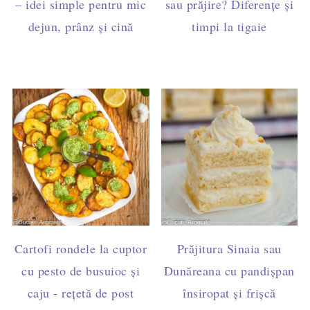
– idei simple pentru mic
sau prăjire? Diferențe și
dejun, prânz și cină
timpi la tigaie
Cartofi rondele la cuptor
Prăjitura Sinaia sau
cu pesto de busuioc și
Dunăreana cu pandișpan
caju - rețetă de post
însiropat și frișcă