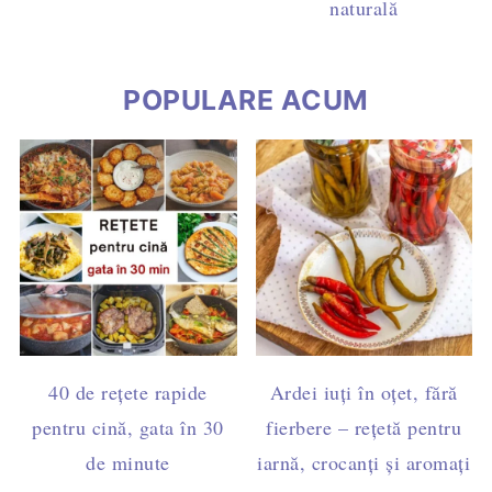
naturală
POPULARE ACUM
40 de rețete rapide
Ardei iuți în oțet, fără
pentru cină, gata în 30
fierbere – rețetă pentru
de minute
iarnă, crocanți și aromați