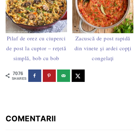
Pilaf de orez cu ciuperci
Zacuscă de post rapidă
de post la cuptor – rețetă
din vinete și ardei copți
simplă, bob cu bob
congelați
7076
SHARES
COMENTARII