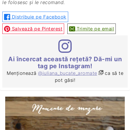
le folosesc și le recomand.
Distribuie pe Facebook
Salvează pe Pinterest
Trimite pe email
Ai încercat această rețetă? Dă-mi un
tag pe Instagram!
Menționează
@iuliana_bucate_aromate
ca să te
pot găsi!