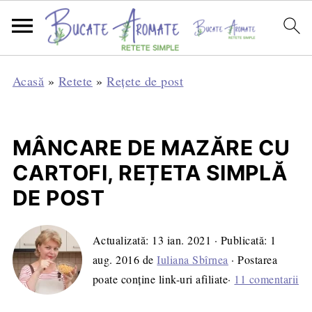
Acasă
»
Retete
»
Rețete de post
MÂNCARE DE MAZĂRE CU
CARTOFI, REȚETA SIMPLĂ
DE POST
Actualizată:
13 ian. 2021
· Publicată:
1
aug. 2016
de
Iuliana Sbîrnea
· Postarea
poate conține link-uri afiliate·
11 comentarii