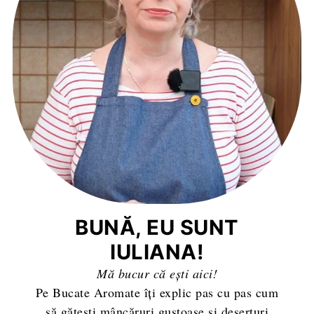
BUNĂ, EU SUNT
IULIANA!
Mă bucur că ești aici!
Pe Bucate Aromate îți explic pas cu pas cum
să gătești mâncăruri gustoase și deserturi