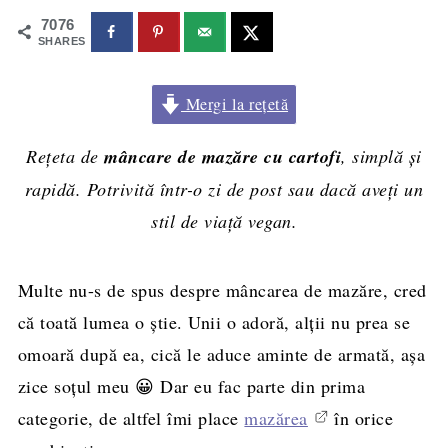
7076
SHARES
Mergi la rețetă
Rețeta de
mâncare de mazăre cu cartofi
, simplă și
rapidă. Potrivită într-o zi de post sau dacă aveți un
stil de viață vegan.
Multe nu-s de spus despre mâncarea de mazăre, cred
că toată lumea o ştie. Unii o adoră, alţii nu prea se
omoară după ea, cică le aduce aminte de armată, aşa
zice soţul meu 😀 Dar eu fac parte din prima
categorie, de altfel îmi place
mazărea
în orice