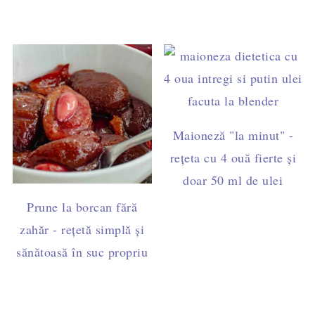
Maioneză "la minut" -
rețeta cu 4 ouă fierte și
doar 50 ml de ulei
Prune la borcan fără
zahăr - rețetă simplă și
sănătoasă în suc propriu