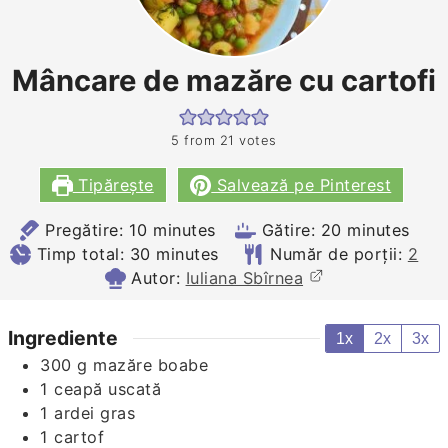
Mâncare de mazăre cu cartofi
5
from
21
votes
Tipărește
Salvează pe Pinterest
minutes
minutes
Pregătire:
10
minutes
Gătire:
20
minutes
minutes
Timp total:
30
minutes
Număr de porții:
2
Autor:
Iuliana Sbîrnea
Ingrediente
1x
2x
3x
300
g
mazăre boabe
1
ceapă uscată
1
ardei gras
1
cartof