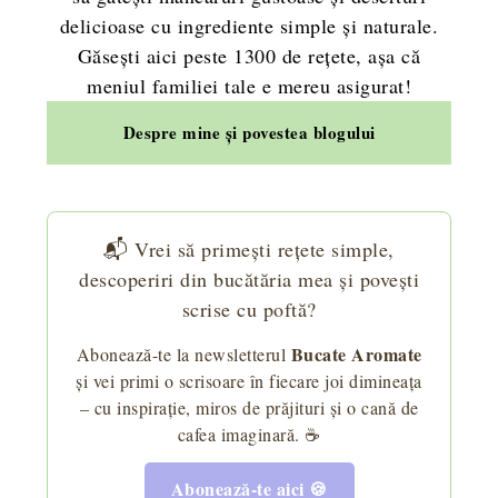
delicioase cu ingrediente simple și naturale.
Găsești aici peste 1300 de rețete, așa că
meniul familiei tale e mereu asigurat!
Despre mine și povestea blogului
📬 Vrei să primești rețete simple,
descoperiri din bucătăria mea și povești
scrise cu poftă?
Bucate Aromate
Abonează-te la newsletterul
și vei primi o scrisoare în fiecare joi dimineața
– cu inspirație, miros de prăjituri și o cană de
cafea imaginară. ☕
Abonează-te aici 🍪