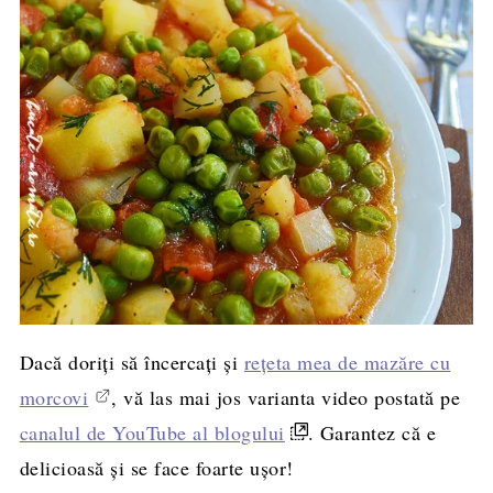
Dacă doriți să încercați și
rețeta mea de mazăre cu
morcovi
, vă las mai jos varianta video postată pe
canalul de YouTube al blogului
. Garantez că e
delicioasă și se face foarte ușor!