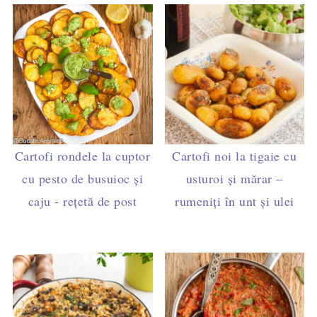
Cartofi rondele la cuptor
Cartofi noi la tigaie cu
cu pesto de busuioc și
usturoi și mărar –
caju - rețetă de post
rumeniți în unt și ulei