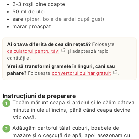
2-3
roşii bine coapte
50
ml
de ulei
sare
(piper, boia de ardei după gust)
mărar proaspăt
Ai o tavă diferită de cea din rețetă?
Folosește
calculatorul pentru tăvi
și adaptează rapid
cantitățile.
Vrei să transformi gramele în linguri, căni sau
pahare?
Folosește
convertorul culinar gratuit
.
Instrucțiuni de preparare
Tocăm mărunt ceapa şi ardeiul şi le călim câteva
minute în uleiul încins, până când ceapa devine
sticloasă.
Adăugăm cartoful tăiat cuburi, boabele de
mazăre şi o ceşcuţă de apă, apoi asezonăm cu