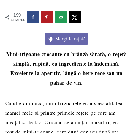
199
SHARES
Mergi la rețetă
Mini-trigoane crocante cu brânză sărată, o rețetă
simplă, rapidă, cu ingrediente la îndemână.
Excelente la aperitiv, lângă o bere rece sau un
pahar de vin.
Când eram mică, mini-trigoanele erau specialitatea
mamei mele si printre primele rețete pe care am
învățat să le fac. Oricând se anunțau musafiri, era
rost de mini-trigoane, care după caz sau după ora