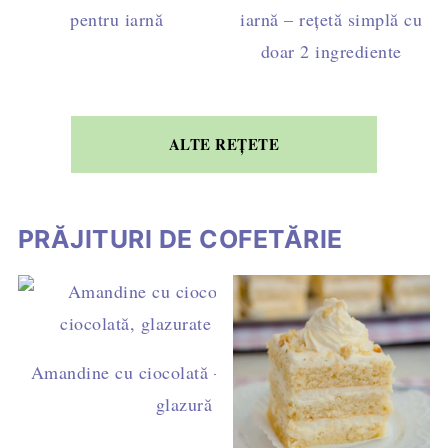
pentru iarnă
iarnă – rețetă simplă cu
doar 2 ingrediente
ALTE REȚETE
PRĂJITURI DE COFETĂRIE
Amandine cu ciocolată – rețetă ușoară de casă, cu ga
glazură simplă (fără fondant)