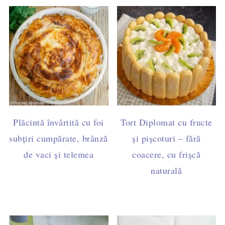
Plăcintă învârtită cu foi
Tort Diplomat cu fructe
subțiri cumpărate, brânză
și pișcoturi – fără
de vaci și telemea
coacere, cu frișcă
naturală