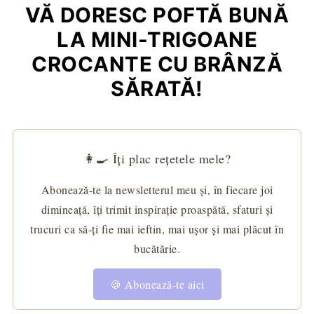
VĂ DORESC POFTĂ BUNĂ
LA MINI-TRIGOANE
CROCANTE CU BRÂNZĂ
SĂRATĂ!
👩‍🍳 Îți plac rețetele mele?
Abonează-te la newsletterul meu și, în fiecare joi
dimineață, îți trimit inspirație proaspătă, sfaturi și
trucuri ca să-ți fie mai ieftin, mai ușor și mai plăcut în
bucătărie.
🍪 Abonează-te aici