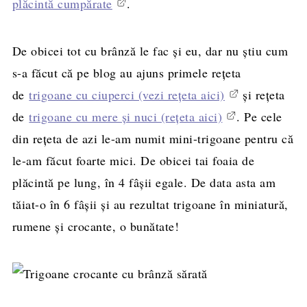
plăcintă cumpărate
.
De obicei tot cu brânză le fac și eu, dar nu știu cum
s-a făcut că pe blog au ajuns primele rețeta
de
trigoane cu ciuperci (vezi rețeta aici)
și rețeta
de
trigoane cu mere și nuci (rețeta aici)
. Pe cele
din rețeta de azi le-am numit mini-trigoane pentru că
le-am făcut foarte mici. De obicei tai foaia de
plăcintă pe lung, în 4 fâșii egale. De data asta am
tăiat-o în 6 fâșii și au rezultat trigoane în miniatură,
rumene și crocante, o bunătate!