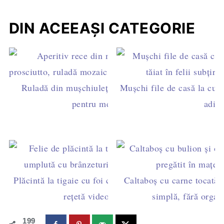
DIN ACEEAȘI CATEGORIE
Ruladă din mușchiuleț de porc - aperitiv rece
Mușchi file de casă la cupt
pentru mese festive
aditi
Plăcintă la tigaie cu foi cumpărate și brânzeturi –
Caltaboș cu carne tocată, 
rețetă video fără cuptor
simplă, fără organe
199