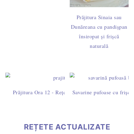
Prăjitura Sinaia sau
Dunăreana cu pandișpan
însiropat și frișcă
naturală
Prăjitura Ora 12 - Rețetă ușoară cu blat de cacao, fri
Savarine pufoase cu frișcă 
ciocolată
REȚETE ACTUALIZATE