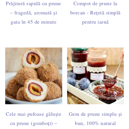
Prăjitură rapidă cu prune
Compot de prune la
– fragedă, aromată și
borcan - Rețetă simplă
gata în 45 de minute
pentru iarnă
Cele mai pufoase găluște
Gem de prune simplu și
cu prune (gomboți) –
bun, 100% natural