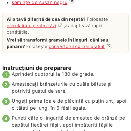
semințe de susan negru
Ai o tavă diferită de cea din rețetă?
Folosește
calculatorul pentru tăvi
și adaptează rapid
cantitățile.
Vrei să transformi gramele în linguri, căni sau
pahare?
Folosește
convertorul culinar gratuit
.
Instrucțiuni de preparare
Aprindeți cuptorul la 180 de grade.
Amestecați brânzeturile cu ouăle bătute și
potriviți gustul de sare.
Ungeți prima foaie de plăcintă cu puțin unt, apoi
o tăiați pe lung, în 6 fâșii egale.
Puneți câte o linguriță de amestec de brânză pe
capătul fiecărei fâșii, apoi împăturiți fâșiile