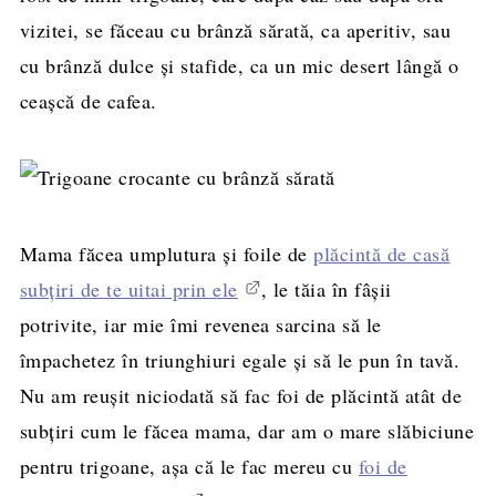
vizitei, se făceau cu brânză sărată, ca aperitiv, sau
cu brânză dulce și stafide, ca un mic desert lângă o
ceașcă de cafea.
Mama făcea umplutura și foile de
plăcintă de casă
subțiri de te uitai prin ele
, le tăia în fâșii
potrivite, iar mie îmi revenea sarcina să le
împachetez în triunghiuri egale și să le pun în tavă.
Nu am reușit niciodată să fac foi de plăcintă atât de
subțiri cum le făcea mama, dar am o mare slăbiciune
pentru trigoane, așa că le fac mereu cu
foi de