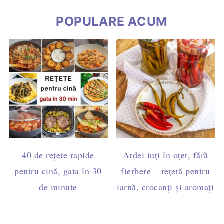
POPULARE ACUM
40 de rețete rapide
Ardei iuți în oțet, fără
pentru cină, gata în 30
fierbere – rețetă pentru
de minute
iarnă, crocanți și aromați