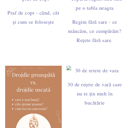
Praf de copt - când, cât
și cum se folosește
Regim fără sare - ce
mâncăm, ce cumpărăm?
Rețete fără sare.
30 de rețete de vară care
nu te țin mult în
bucătărie