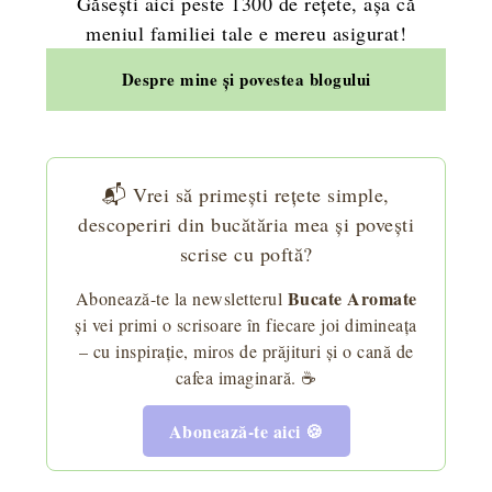
Găsești aici peste 1300 de rețete, așa că
meniul familiei tale e mereu asigurat!
Despre mine și povestea blogului
📬 Vrei să primești rețete simple,
descoperiri din bucătăria mea și povești
scrise cu poftă?
Bucate Aromate
Abonează-te la newsletterul
și vei primi o scrisoare în fiecare joi dimineața
– cu inspirație, miros de prăjituri și o cană de
cafea imaginară. ☕
Abonează-te aici 🍪