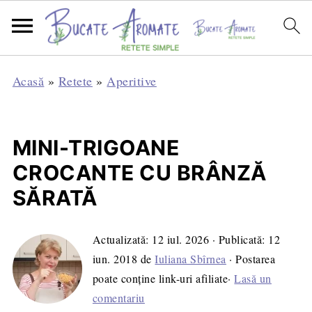
Acasă
»
Retete
»
Aperitive
MINI-TRIGOANE
CROCANTE CU BRÂNZĂ
SĂRATĂ
Actualizată:
12 iul. 2026
· Publicată:
12
iun. 2018
de
Iuliana Sbîrnea
· Postarea
poate conține link-uri afiliate·
Lasă un
comentariu