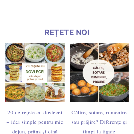
REȚETE NOI
20 de rețete cu dovlecei
Călire, sotare, rumenire
– idei simple pentru mic
sau prăjire? Diferențe și
dejun, prânz și cină
timpi la tigaie