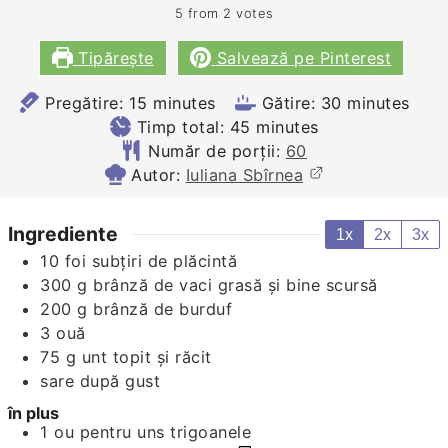
5
from
2
votes
Tipărește
Salvează pe Pinterest
minutes
minutes
Pregătire:
15
minutes
Gătire:
30
minutes
minutes
Timp total:
45
minutes
Număr de porții:
60
Autor:
Iuliana Sbîrnea
Ingrediente
1x
2x
3x
10
foi subțiri de plăcintă
300
g
brânză de vaci grasă și bine scursă
200
g
brânză de burduf
3
ouă
75
g
unt topit și răcit
sare după gust
în plus
1
ou pentru uns trigoanele