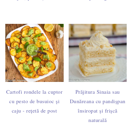
Cartofi rondele la cuptor
Prăjitura Sinaia sau
cu pesto de busuioc și
Dunăreana cu pandișpan
caju - rețetă de post
însiropat și frișcă
naturală