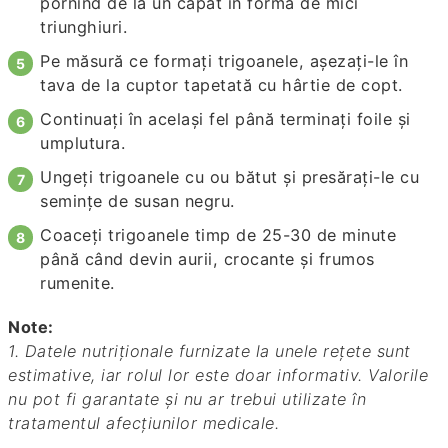
pornind de la un capăt în formă de mici
triunghiuri.
Pe măsură ce formați trigoanele, așezați-le în
tava de la cuptor tapetată cu hârtie de copt.
Continuați în același fel până terminați foile și
umplutura.
Ungeți trigoanele cu ou bătut și presărați-le cu
semințe de susan negru.
Coaceți trigoanele timp de 25-30 de minute
până când devin aurii, crocante și frumos
rumenite.
Note:
1. Datele nutriționale furnizate la unele rețete sunt
estimative, iar rolul lor este doar informativ. Valorile
nu pot fi garantate și nu ar trebui utilizate în
tratamentul afecțiunilor medicale.