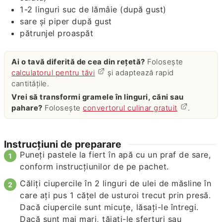
1-2
linguri
suc de lămâie (după gust)
sare și piper după gust
pătrunjel proaspăt
Ai o tavă diferită de cea din rețetă?
Folosește
calculatorul pentru tăvi
și adaptează rapid
cantitățile.
Vrei să transformi gramele în linguri, căni sau
pahare?
Folosește
convertorul culinar gratuit
.
Instrucțiuni de preparare
Puneți pastele la fiert în apă cu un praf de sare,
conform instrucțiunilor de pe pachet.
Căliți ciupercile în 2 linguri de ulei de măsline în
care ați pus 1 cățel de usturoi trecut prin presă.
Dacă ciupercile sunt micuțe, lăsați-le întregi.
Dacă sunt mai mari, tăiați-le sferturi sau