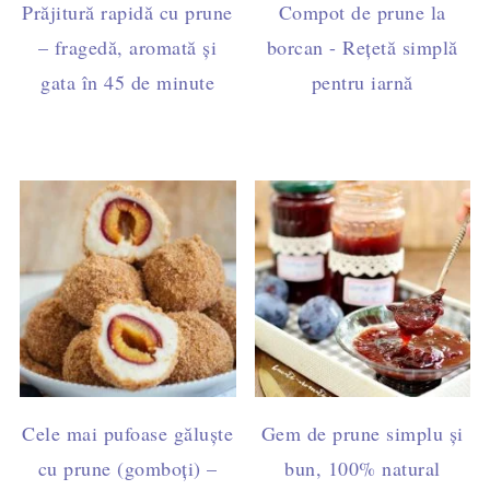
Prăjitură rapidă cu prune
Compot de prune la
– fragedă, aromată și
borcan - Rețetă simplă
gata în 45 de minute
pentru iarnă
Cele mai pufoase găluște
Gem de prune simplu și
cu prune (gomboți) –
bun, 100% natural