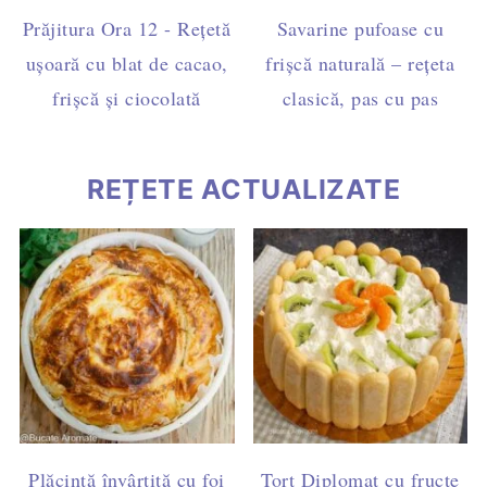
Prăjitura Ora 12 - Rețetă
Savarine pufoase cu
ușoară cu blat de cacao,
frișcă naturală – rețeta
frișcă și ciocolată
clasică, pas cu pas
REȚETE ACTUALIZATE
Plăcintă învârtită cu foi
Tort Diplomat cu fructe