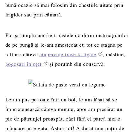
bună ocazie să mai folosim đin chestiile uitate prin
frigider sau prin cămară.
Pur și simplu am fiert pastele conform instrucțiunilor
de pe pungă și le-am amestecat cu tot ce stagna pe
rafturi: câteva
ciupercuțe trase la tigaie
, măsline,
gogoșari în oțet
și porumb din conservă.
Le-am pus pe toate într-un bol, le-am lăsat să se
împrietenească câteva minute, apoi am presărat un
pic de pătrunjel proaspăt, căci fără el parcă nici o
mâncare nu e gata. Asta-i tot! A durat mai puțin de