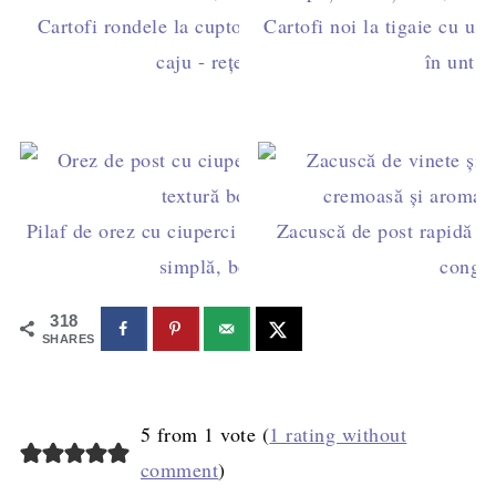
Cartofi rondele la cuptor cu pesto de busuioc și
Cartofi noi la tigaie cu ust
caju - rețetă de post
în unt și
Pilaf de orez cu ciuperci de post la cuptor – rețetă
Zacuscă de post rapidă din
simplă, bob cu bob
congel
318
SHARES
5 from 1 vote (
1 rating without
comment
)