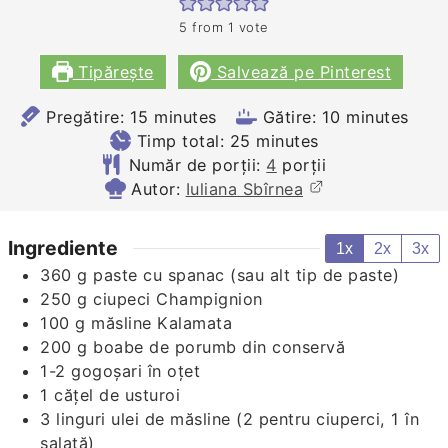
5
from 1 vote
Tipărește
Salvează pe Pinterest
minutes
minutes
Pregătire:
15
minutes
Gătire:
10
minutes
minutes
Timp total:
25
minutes
Număr de porții:
4
porții
Autor:
Iuliana Sbîrnea
Ingrediente
1x
2x
3x
360
g
paste cu spanac (sau alt tip de paste)
250
g
ciupeci Champignion
100
g
măsline Kalamata
200
g
boabe de porumb din conservă
1-2
gogoșari în oțet
1
cățel de usturoi
3
linguri
ulei de măsline (2 pentru ciuperci, 1 în
salată)