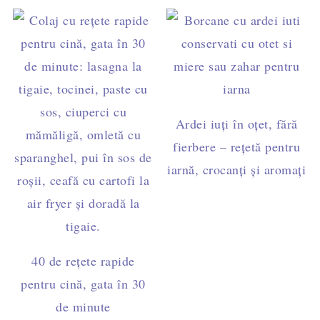
Ardei iuți în oțet, fără
fierbere – rețetă pentru
iarnă, crocanți și aromați
40 de rețete rapide
pentru cină, gata în 30
de minute