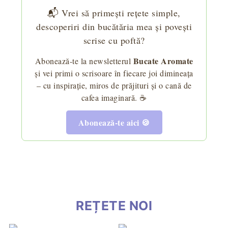
📬 Vrei să primești rețete simple,
descoperiri din bucătăria mea și povești
scrise cu poftă?
Bucate Aromate
Abonează-te la newsletterul
și vei primi o scrisoare în fiecare joi dimineața
– cu inspirație, miros de prăjituri și o cană de
cafea imaginară. ☕
Abonează-te aici 🍪
REȚETE NOI