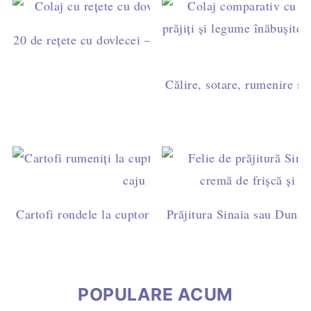
20 de rețete cu dovlecei – idei simple pentru mic dejun,
cină
Călire, sotare, rumenire sau
Cartofi rondele la cuptor cu pesto de busuioc și caju - 
Prăjitura Sinaia sau Dunăre
post
POPULARE ACUM