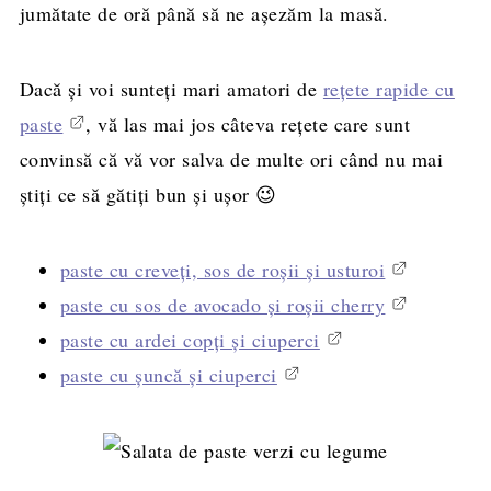
jumătate de oră până să ne așezăm la masă.
Dacă și voi sunteți mari amatori de
rețete rapide cu
paste
, vă las mai jos câteva rețete care sunt
convinsă că vă vor salva de multe ori când nu mai
știți ce să gătiți bun și ușor 😉
paste cu creveți, sos de roșii și usturoi
paste cu sos de avocado și roșii cherry
paste cu ardei copți și ciuperci
paste cu șuncă și ciuperci