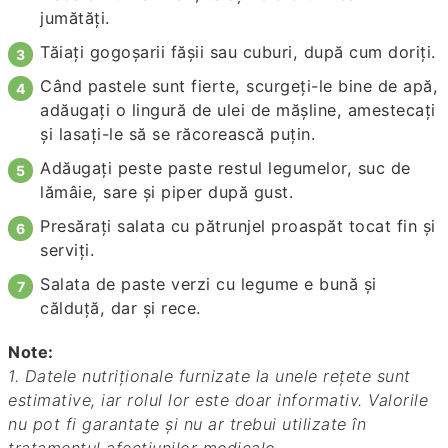
jumătăți.
Tăiați gogoșarii fășii sau cuburi, după cum doriți.
Când pastele sunt fierte, scurgeți-le bine de apă,
adăugați o lingură de ulei de mășline, amestecați
și lasați-le să se răcorească puțin.
Adăugați peste paste restul legumelor, suc de
lămâie, sare și piper după gust.
Presărați salata cu pătrunjel proaspăt tocat fin și
serviți.
Salata de paste verzi cu legume e bună și
călduță, dar și rece.
Note:
1. Datele nutriționale furnizate la unele rețete sunt
estimative, iar rolul lor este doar informativ. Valorile
nu pot fi garantate și nu ar trebui utilizate în