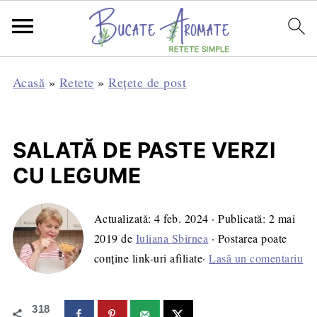
Acasă
»
Retete
»
Rețete de post
SALATĂ DE PASTE VERZI
CU LEGUME
Actualizată:
4 feb. 2024
· Publicată:
2 mai
2019
de
Iuliana Sbîrnea
· Postarea poate
conține link-uri afiliate·
Lasă un comentariu
318