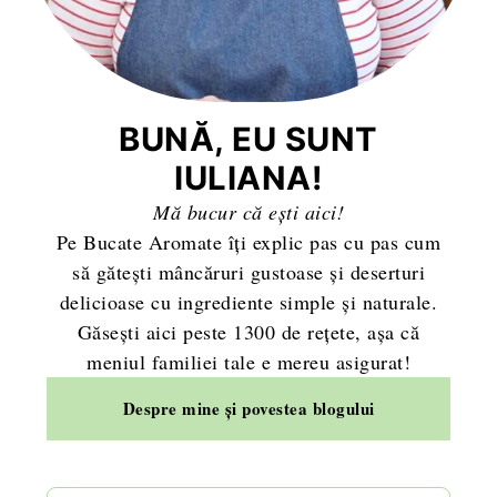
BUNĂ, EU SUNT
IULIANA!
Mă bucur că ești aici!
Pe Bucate Aromate îți explic pas cu pas cum
să gătești mâncăruri gustoase și deserturi
delicioase cu ingrediente simple și naturale.
Găsești aici peste 1300 de rețete, așa că
meniul familiei tale e mereu asigurat!
Despre mine și povestea blogului