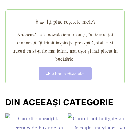
👩‍🍳 Îți plac rețetele mele?
Abonează-te la newsletterul meu și, în fiecare joi
dimineață, îți trimit inspirație proaspătă, sfaturi și
trucuri ca să-ți fie mai ieftin, mai ușor și mai plăcut în
bucătărie.
🍪 Abonează-te aici
DIN ACEEAȘI CATEGORIE