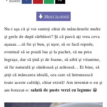
SHARES
Mergi la rețetă
Nu-i așa că și voi sunteți sătui de mâncărurile multe
și grele de după sărbători? Și că parcă ați vrea ceva
așaaaa....să fie și bun, și ușor, să se facă repede,
eventual să se poată lua și la pachet, să nu prea
îngrașe, dar să țină și de foame, să aibă și vitamine,
să fie naturală și sănătoasă și arătoasă... Ei bine, să
știți că mâncarea ideală, cea care să întrunească
toate aceste calități, chiar există! Am inventat-o eu și
salată de paste verzi cu legume
am botezat-o:
😀