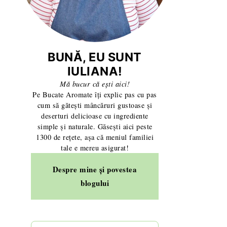
BUNĂ, EU SUNT
IULIANA!
Mă bucur că ești aici!
Pe Bucate Aromate îți explic pas cu pas
cum să gătești mâncăruri gustoase și
deserturi delicioase cu ingrediente
simple și naturale. Găsești aici peste
1300 de rețete, așa că meniul familiei
tale e mereu asigurat!
Despre mine și povestea
blogului