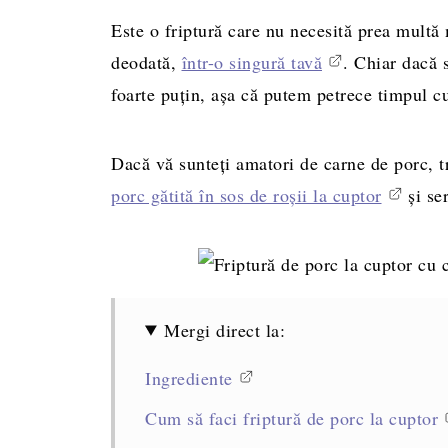
Este o friptură care nu necesită prea multă 
deodată,
într-o singură tavă
. Chiar dacă s
foarte puțin, așa că putem petrece timpul cu
Dacă vă sunteți amatori de carne de porc, tr
porc gătită în sos de roșii la cuptor
și se
Mergi direct la:
Ingrediente
Cum să faci friptură de porc la cuptor