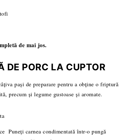
tofi
ompletă de mai jos.
Ă DE PORC LA CUPTOR
câțiva pași de preparare pentru a obține o friptură
ită, precum și legume gustoase și aromate.
lce
Puneți carnea condimentată într-o pungă