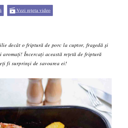
ă
Vezi rețeta video
ie decât o friptură de porc la cuptor, fragedă și
i aromați! Încercați această rețetă de friptură
eți fi surprinși de savoarea ei!