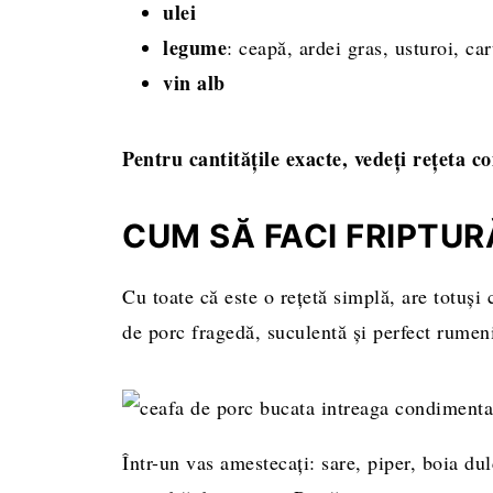
ulei
legume
: ceapă, ardei gras, usturoi, car
vin alb
Pentru cantitățile exacte, vedeți rețeta c
CUM SĂ FACI FRIPTUR
Cu toate că este o rețetă simplă, are totuși 
de porc fragedă, suculentă și perfect rumen
Într-un vas amestecați: sare, piper, boia du