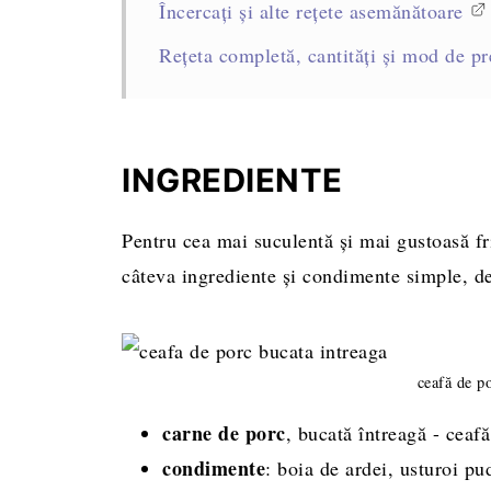
Încercați și alte rețete asemănătoare
Rețeta completă, cantități și mod de pr
INGREDIENTE
Pentru cea mai suculentă și mai gustoasă fr
câteva ingrediente și condimente simple, d
ceafă de po
carne de porc
, bucată întreagă - ceafă
condimente
: boia de ardei, usturoi pu