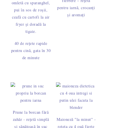
fierbere – rețetă
pentru iarnă, crocanți
și aromați
40 de rețete rapide
pentru cină, gata în 30
de minute
Prune la borcan fără
zahăr - rețetă simplă
Maioneză "la minut" -
și sănătoasă în suc
rețeta cu 4 ouă fierte