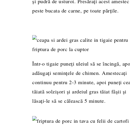
și pudră de usturoi. Presărați acest amestec
peste bucata de carne, pe toate părțile.
Într-o tigaie puneți uleiul să se încingă, apo
adăugați semințele de chimen. Amestecați
continuu pentru 2-3 minute, apoi puneți ce
tăiată solzișori și ardeiul gras tăiat fâșii și
lăsați-le să se călească 5 minute.