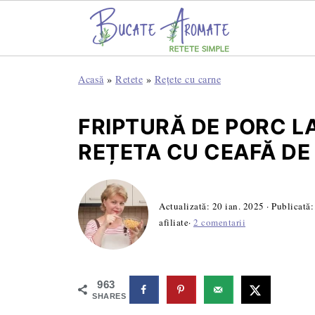
Acasă
»
Retete
»
Rețete cu carne
FRIPTURĂ DE PORC L
REȚETA CU CEAFĂ DE
Actualizată:
20 ian. 2025
· Publicată
afiliate·
2 comentarii
963
SHARES