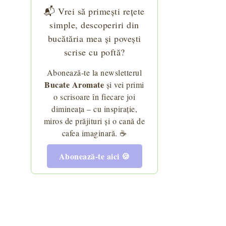
📬 Vrei să primești rețete
simple, descoperiri din
bucătăria mea și povești
scrise cu poftă?
Abonează-te la newsletterul
Bucate Aromate
și vei primi
o scrisoare în fiecare joi
dimineața – cu inspirație,
miros de prăjituri și o cană de
cafea imaginară. ☕
Abonează-te aici 🍪