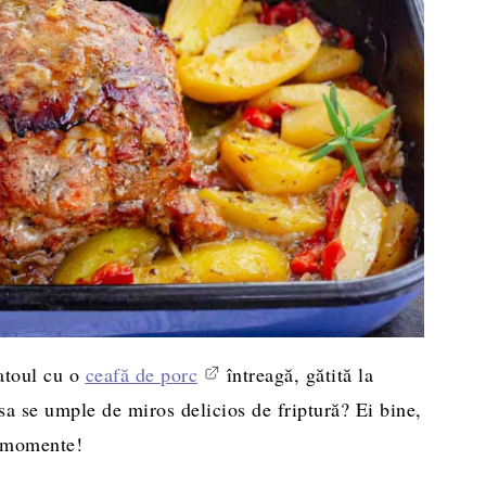
atoul cu o
ceafă de porc
întreagă, gătită la
sa se umple de miros delicios de friptură? Ei bine,
e momente!