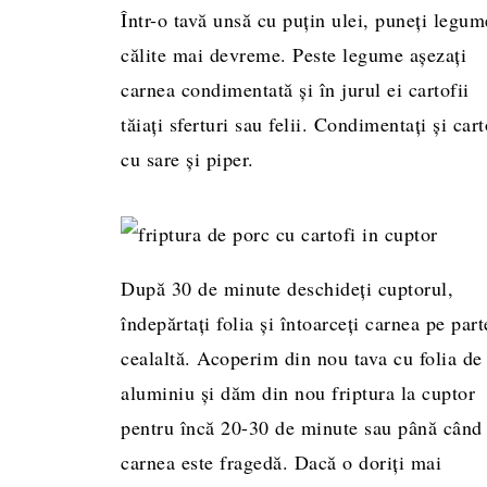
Într-o tavă unsă cu puțin ulei, puneți legum
călite mai devreme. Peste legume așezați
carnea condimentată și în jurul ei cartofii
tăiați sferturi sau felii. Condimentați și cart
cu sare și piper.
După 30 de minute deschideți cuptorul,
îndepărtați folia și întoarceți carnea pe part
cealaltă. Acoperim din nou tava cu folia de
aluminiu și dăm din nou friptura la cuptor
pentru încă 20-30 de minute sau până când
carnea este fragedă. Dacă o doriți mai