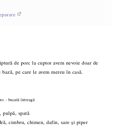
eparare
iptură de porc la cuptor avem nevoie doar de
e bază, pe care le avem mereu în casă.
rc - bucată întreagă
, pulpă, spată
dră, cimbru, chimen, dafin, sare și piper