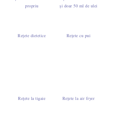
propriu
și doar 50 ml de ulei
Rețete dietetice
Rețete cu pui
Rețete la tigaie
Rețete la air fryer