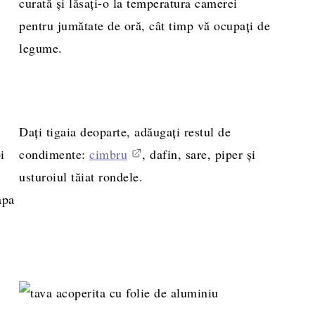
curată și lăsați-o la temperatura camerei
pentru jumătate de oră, cât timp vă ocupați de
legume.
Dați tigaia deoparte, adăugați restul de
i
condimente:
cimbru
, dafin, sare, piper și
usturoiul tăiat rondele.
apa