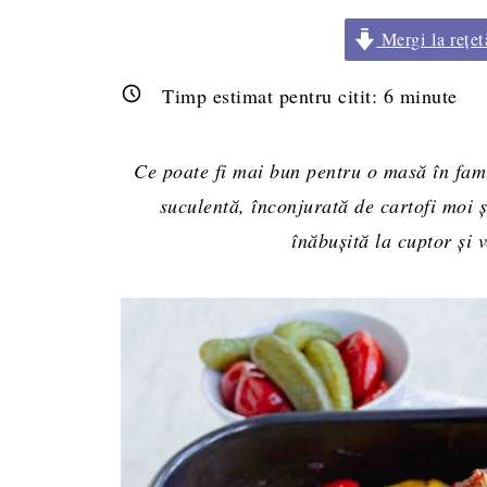
Mergi la rețet
Timp estimat pentru citit:
6
minute
Ce poate fi mai bun pentru o masă în famil
suculentă, înconjurată de cartofi moi ș
înăbușită la cuptor și v