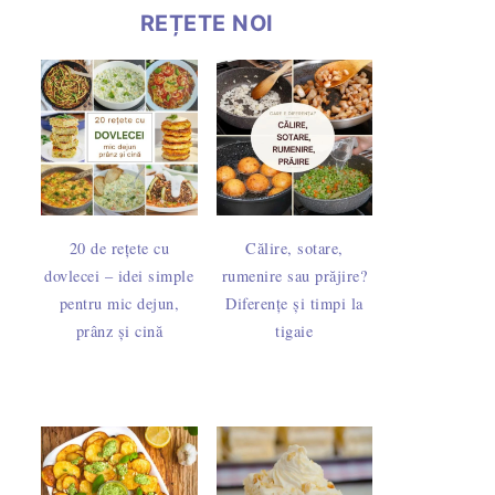
REȚETE NOI
20 de rețete cu
Călire, sotare,
dovlecei – idei simple
rumenire sau prăjire?
pentru mic dejun,
Diferențe și timpi la
prânz și cină
tigaie