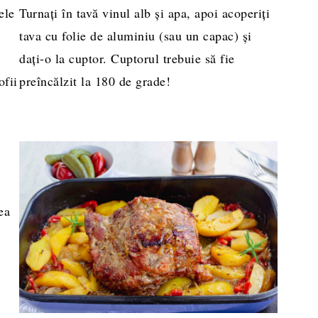
ele
Turnați în tavă vinul alb și apa, apoi acoperiți
tava cu folie de aluminiu (sau un capac) și
dați-o la cuptor. Cuptorul trebuie să fie
ofii
preîncălzit la 180 de grade!
ea