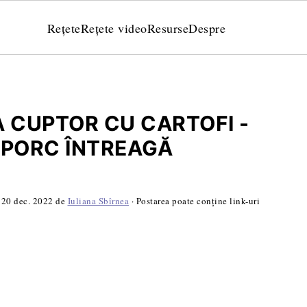
Rețete
Rețete video
Resurse
Despre
A CUPTOR CU CARTOFI -
 PORC ÎNTREAGĂ
:
20 dec. 2022
de
Iuliana Sbîrnea
· Postarea poate conține link-uri