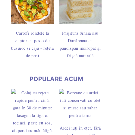
Cartofi rondele la
Prăjitura Sinaia sau
cuptor cu pesto de
Dunăreana cu
busuioc și caju - rețetă
pandișpan însiropat și
de post
frișcă naturală
POPULARE ACUM
Ardei iuți în oțet, fără