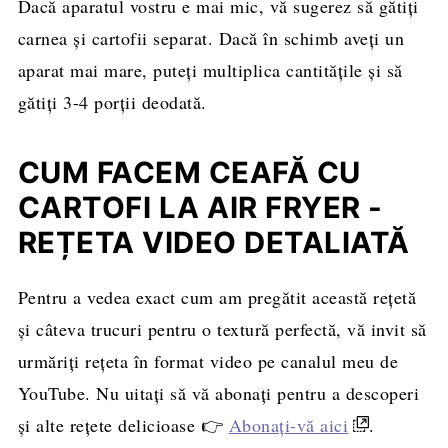
Dacă aparatul vostru e mai mic, vă sugerez să gătiți
carnea și cartofii separat. Dacă în schimb aveți un
aparat mai mare, puteți multiplica cantitățile și să
gătiți 3-4 porții deodată.
CUM FACEM CEAFĂ CU
CARTOFI LA AIR FRYER -
REȚETA VIDEO DETALIATĂ
Pentru a vedea exact cum am pregătit această rețetă
și câteva trucuri pentru o textură perfectă, vă invit să
urmăriți rețeta în format video pe canalul meu de
YouTube. Nu uitați să vă abonați pentru a descoperi
și alte rețete delicioase 👉
Abonați-vă aici
.