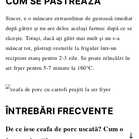
CUM SE PĂSTREAZĂ
Sincer, e o mâncare extraordinar de gustoasă imediat
după gătire și nu are deloc același farmec după ce se
răcește. Totuși, dacă ați gătit mai mult și nu s-a
mâncat tot, păstrați resturile la frigider într-un
recipient etanș pentru 2-3 zile. Se poate reîncălzi în
air fryer pentru 5-7 minute la 160°C.
ÎNTREBĂRI FRECVENTE
De ce iese ceafa de porc uscată? Cum o