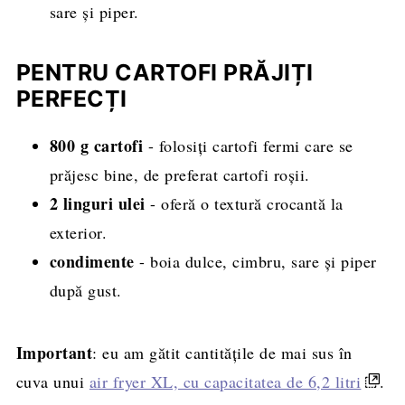
sare și piper.
PENTRU CARTOFI PRĂJIȚI
PERFECȚI
800 g cartofi
- folosiți cartofi fermi care se
prăjesc bine, de preferat cartofi roșii.
2 linguri ulei
- oferă o textură crocantă la
exterior.
condimente
- boia dulce, cimbru, sare și piper
după gust.
Important
: eu am gătit cantitățile de mai sus în
cuva unui
air fryer XL, cu capacitatea de 6,2 litri
.