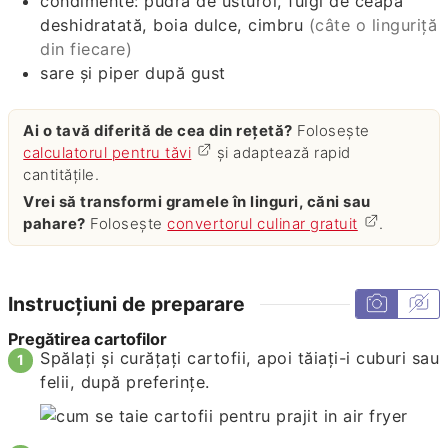
condimente: pudră de usturoi, fulgi de ceapă
deshidratată, boia dulce, cimbru
(câte o linguriță
din fiecare)
sare și piper după gust
Ai o tavă diferită de cea din rețetă?
Folosește
calculatorul pentru tăvi
și adaptează rapid
cantitățile.
Vrei să transformi gramele în linguri, căni sau
pahare?
Folosește
convertorul culinar gratuit
.
Instrucțiuni de preparare
Pregătirea cartofilor
Spălați și curățați cartofii, apoi tăiați-i cuburi sau
felii, după preferințe.