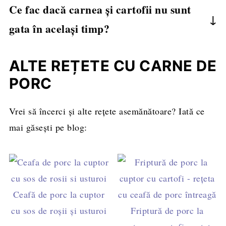
caramelizarea și frăgezirea cărnii, precum și la
uitați să agitați coșul la jumătatea timpului de
Ce fac dacă carnea și cartofii nu sunt
cantitatea de ulei folosită, deoarece aceștia sunt
obținerea unei texturi crocante pentru cartofi.
gătire pentru ca toți cartofii să se rumenească
gata în același timp?
deja parțial prăjiți. Timpul de gătire va fi
uniform.
similar, dar verificați la jumătatea procesului
Dacă carnea e gata mai repede, o scoateți și
pentru a vă asigura că nu se ard.
păstrați acoperită pentru a o menține caldă, în
ALTE REȚETE CU CARNE DE
timp ce continuați să gătiți cartofii până se
PORC
rumenesc.
Vrei să încerci și alte rețete asemănătoare? Iată ce
mai găsești pe blog:
Ceafă de porc la cuptor
cu sos de roşii şi usturoi
Friptură de porc la