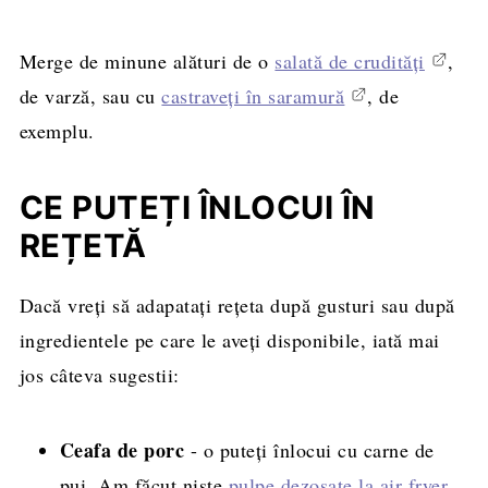
Merge de minune alături de o
salată de crudități
,
de varză, sau cu
castraveți în saramură
, de
exemplu.
CE PUTEȚI ÎNLOCUI ÎN
REȚETĂ
Dacă vreți să adapatați rețeta după gusturi sau după
ingredientele pe care le aveți disponibile, iată mai
jos câteva sugestii:
Ceafa de porc
- o puteți înlocui cu carne de
pui. Am făcut niște
pulpe dezosate la air fryer