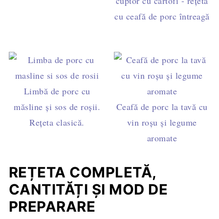
cuptor cu cartofi - rețeta
cu ceafă de porc întreagă
Limbă de porc cu
măsline și sos de roșii.
Ceafă de porc la tavă cu
Rețeta clasică.
vin roşu şi legume
aromate
REȚETA COMPLETĂ,
CANTITĂȚI ȘI MOD DE
PREPARARE