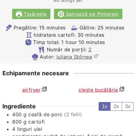
No ratings yet
Tipărește
Salvează pe Pinterest
minutes
minutes
Pregătire:
15
minutes
Gătire:
25
minutes
minutes
hidratare cartofi:
30
minutes
hour
minutes
Timp total:
1
hour
10
minutes
Număr de porții:
2
Autor:
Iuliana Sbîrnea
Echipamente necesare
airfryer
clește bucătărie
Ingrediente
1x
2x
3x
400
g
ceafă de porc
(2 felii)
800
g
cartofi
4
linguri
ulei