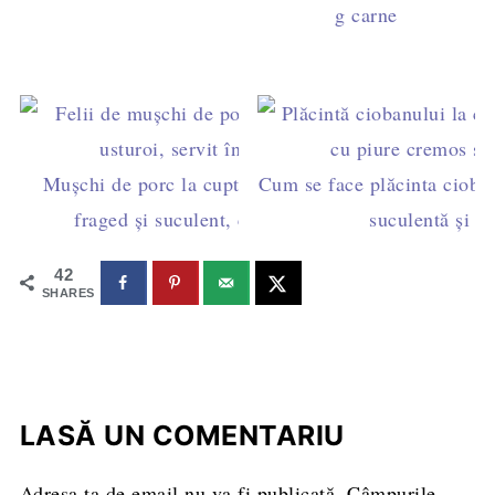
g carne
Mușchi de porc la cuptor împănat cu usturoi –
Cum se face plăcinta cioban
fraged și suculent, cu sos roșu din tavă
suculentă și p
42
SHARES
LASĂ UN COMENTARIU
Adresa ta de email nu va fi publicată.
Câmpurile