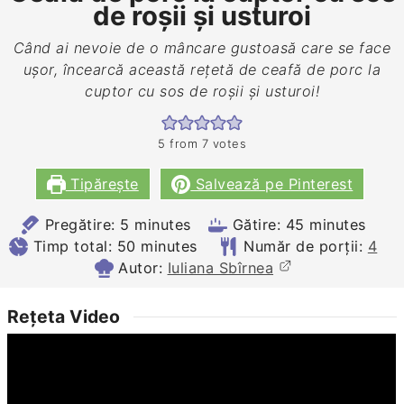
de roşii şi usturoi
Când ai nevoie de o mâncare gustoasă care se face
ușor, încearcă această rețetă de ceafă de porc la
cuptor cu sos de roşii şi usturoi!
5
from
7
votes
Tipărește
Salvează pe Pinterest
minutes
minutes
Pregătire:
5
minutes
Gătire:
45
minutes
minutes
Timp total:
50
minutes
Număr de porții:
4
Autor:
Iuliana Sbîrnea
Rețeta Video