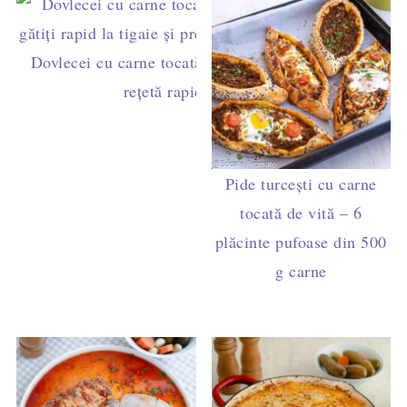
Dovlecei cu carne tocată de pui în sos de roșii -
rețetă rapidă la tigaie
Pide turcești cu carne
tocată de vită – 6
plăcinte pufoase din 500
g carne