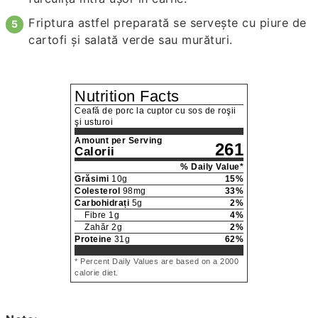
Friptura astfel preparată se serveşte cu piure de
cartofi şi salată verde sau murături.
Nutrition Facts
Ceafă de porc la cuptor cu sos de roşii
şi usturoi
Amount per Serving
261
Calorii
% Daily Value*
Grăsimi
10
g
15
%
Colesterol
98
mg
33
%
Carbohidrați
5
g
2
%
Fibre
1
g
4
%
Zahăr
2
g
2
%
Proteine
31
g
62
%
* Percent Daily Values are based on a 2000
calorie diet.