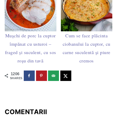
Mușchi de porc la cuptor
Cum se face plăcinta
împănat cu usturoi –
ciobanului la cuptor, cu
fraged și suculent, cu sos
carne suculentă și piure
roșu din tavă
cremos
1206
SHARES
COMENTARII