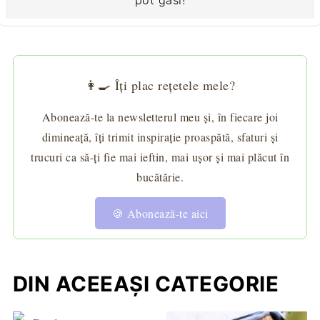
pot găsi!
👩‍🍳 Îți plac rețetele mele?
Abonează-te la newsletterul meu și, în fiecare joi
dimineață, îți trimit inspirație proaspătă, sfaturi și
trucuri ca să-ți fie mai ieftin, mai ușor și mai plăcut în
bucătărie.
🍪 Abonează-te aici
DIN ACEEAȘI CATEGORIE