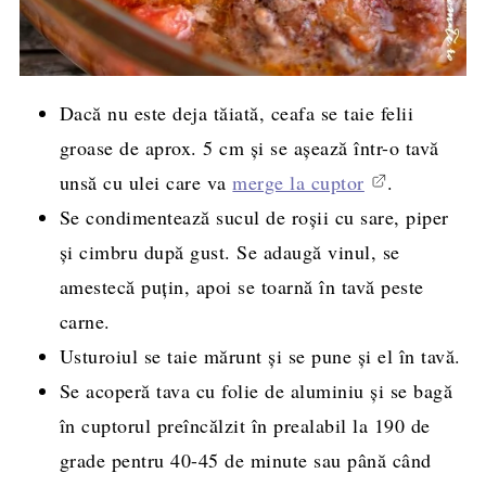
Dacă nu este deja tăiată, ceafa se taie felii
groase de aprox. 5 cm și se aşează într-o tavă
unsă cu ulei care va
merge la cuptor
.
Se condimentează sucul de roşii cu sare, piper
şi cimbru după gust. Se adaugă vinul, se
amestecă puțin, apoi se toarnă în tavă peste
carne.
Usturoiul se taie mărunt şi se pune şi el în tavă.
Se acoperă tava cu folie de aluminiu şi se bagă
în cuptorul preîncălzit în prealabil la 190 de
grade pentru 40-45 de minute sau până când