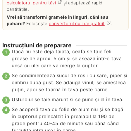
calculatorul pentru tăvi
și adaptează rapid
cantitățile.
Vrei să transformi gramele în linguri, căni sau
pahare?
Folosește
convertorul culinar gratuit
.
Instrucțiuni de preparare
Dacă nu este deja tăiată, ceafa se taie felii
groase de aprox. 5 cm și se aşează într-o tavă
unsă cu ulei care va merge la cuptor.
Se condimentează sucul de roşii cu sare, piper şi
cimbru după gust. Se adaugă vinul, se amestecă
puțin, apoi se toarnă în tavă peste carne.
Usturoiul se taie mărunt şi se pune şi el în tavă.
Se acoperă tava cu folie de aluminiu şi se bagă
în cuptorul preîncălzit în prealabil la 190 de
grade pentru 40-45 de minute sau până când
furculiţa intră uşor în carne.