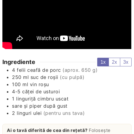
Ingrediente
1x
2x
3x
4
felii
ceafă de porc
(aprox. 650 g)
250
ml
suc de roşii
(cu pulpă)
100
ml
vin roșu
4-5
căţei de usturoi
1
linguriță
cimbru uscat
sare și piper după gust
2
linguri
ulei
(pentru uns tava)
Ai o tavă diferită de cea din rețetă?
Folosește