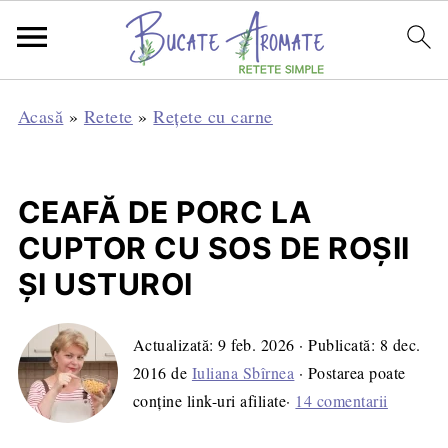
Acasă
»
Retete
»
Rețete cu carne
CEAFĂ DE PORC LA
CUPTOR CU SOS DE ROŞII
ŞI USTUROI
Actualizată:
9 feb. 2026
· Publicată:
8 dec.
2016
de
Iuliana Sbîrnea
· Postarea poate
conține link-uri afiliate·
14 comentarii