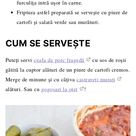
furculiţa intră uşor în carne.
Friptura astfel preparată se serveşte cu piure de
cartofi şi salată verde sau murături.
CUM SE SERVEȘTE
Puteți servi
ceafa de porc fragedă
cu sos de roșii
gătită la cuptor alături de un piure de cartofi cremos.
Merge de minune și cu câțiva
castraveți murați
alături. Sau cu
gogoșari la oțet
!