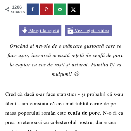
1206
SHARES
Mergi la rețetă
Vezi rețeta video
Oricând ai nevoie de o mâncare gustoasă care se
face ușor, încearcă această rețetă de ceafă de porc
la cuptor cu sos de roşii şi usturoi. Familia îți va
mulțumi! 😉
Cred că dacă s-ar face statistici - şi probabil că s-au
făcut - am constata că cea mai iubită carne de pe
ceafa de porc
masa poporului român este
. N-o fi ea
prea prietenoasă cu colesterolul nostru, dar e cea