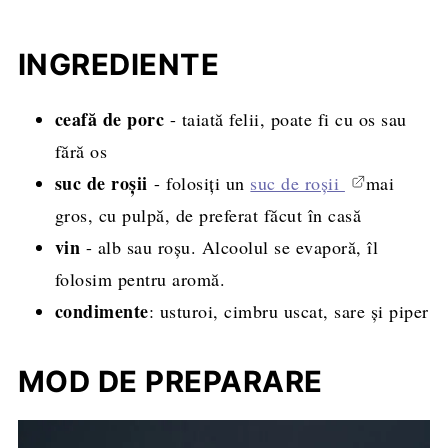
INGREDIENTE
ceafă de porc
- taiată felii, poate fi cu os sau
fără os
suc de roşii
- folosiți un
suc de roșii
mai
gros, cu pulpă, de preferat făcut în casă
vin
- alb sau roșu. Alcoolul se evaporă, îl
folosim pentru aromă.
condimente
: usturoi, cimbru uscat, sare și piper
MOD DE PREPARARE