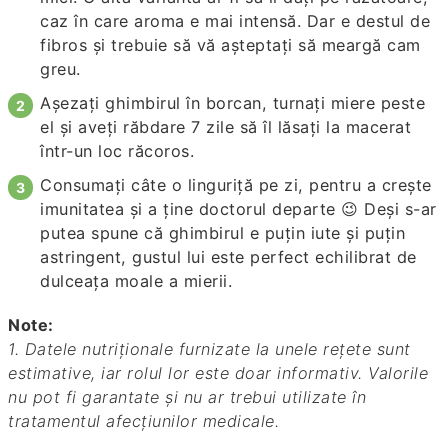
caz în care aroma e mai intensă. Dar e destul de
fibros şi trebuie să vă aşteptaţi să meargă cam
greu.
Aşezaţi ghimbirul în borcan, turnaţi miere peste
el şi aveţi răbdare 7 zile să îl lăsaţi la macerat
într-un loc răcoros.
Consumaţi câte o linguriţă pe zi, pentru a creşte
imunitatea şi a ţine doctorul departe 😉 Deşi s-ar
putea spune că ghimbirul e puţin iute şi puţin
astringent, gustul lui este perfect echilibrat de
dulceaţa moale a mierii.
Note:
1. Datele nutriționale furnizate la unele rețete sunt
estimative, iar rolul lor este doar informativ. Valorile
nu pot fi garantate și nu ar trebui utilizate în
tratamentul afecțiunilor medicale.