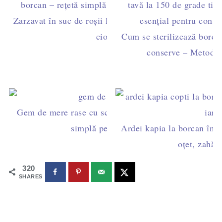
Zarzavat în suc de roșii la borcan - perfect pentru
ciorbe
Cum se sterilizează borca
conserve – Metode 
Gem de mere rase cu scorțișoară și rom - rețetă
simplă pentru iarnă
Ardei kapia la borcan în su
oțet, zahăr 
320
SHARES