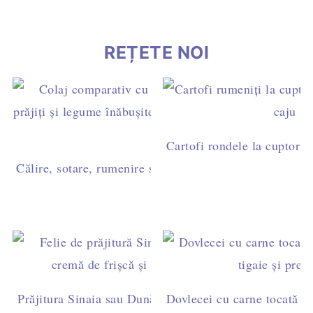
REȚETE NOI
Cartofi rondele la cuptor c
Călire, sotare, rumenire sau prăjire? Diferențe și timpi 
Prăjitura Sinaia sau Dunăreana cu pandișpan însiropat 
Dovlecei cu carne tocată de 