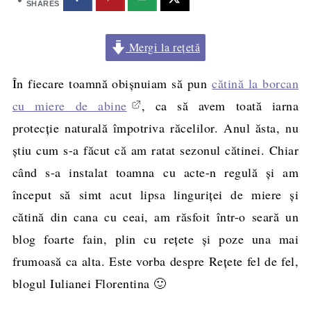
SHARES
Mergi la rețetă
În fiecare toamnă obișnuiam să pun
cătină la borcan
cu miere de abine
, ca să avem toată iarna
protecţie naturală împotriva răcelilor. Anul ăsta, nu
ştiu cum s-a făcut că am ratat sezonul cătinei. Chiar
când s-a instalat toamna cu acte-n regulă şi am
început să simt acut lipsa linguriţei de miere şi
cătină din cana cu ceai, am răsfoit într-o seară un
blog foarte fain, plin cu reţete şi poze una mai
frumoasă ca alta. Este vorba despre Reţete fel de fel,
blogul Iulianei Florentina 🙂