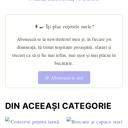
👩‍🍳 Îți plac rețetele mele?
Abonează-te la newsletterul meu și, în fiecare joi
dimineață, îți trimit inspirație proaspătă, sfaturi și
trucuri ca să-ți fie mai ieftin, mai ușor și mai plăcut în
bucătărie.
🍪 Abonează-te aici
DIN ACEEAȘI CATEGORIE