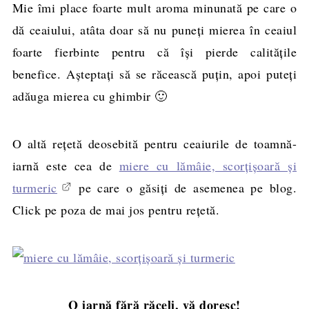
Mie îmi place foarte mult aroma minunată pe care o
dă ceaiului, atâta doar să nu puneţi mierea în ceaiul
foarte fierbinte pentru că îşi pierde calităţile
benefice. Aşteptaţi să se răcească puţin, apoi puteţi
adăuga mierea cu ghimbir 🙂
O altă rețetă deosebită pentru ceaiurile de toamnă-
iarnă este cea de
miere cu lămâie, scorțișoară și
turmeric
pe care o găsiți de asemenea pe blog.
Click pe poza de mai jos pentru reţetă.
O iarnă fără răceli, vă doresc!