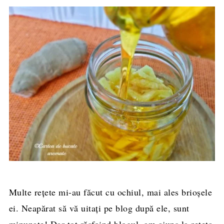
Multe reţete mi-au făcut cu ochiul, mai ales brioşele
ei. Neapărat să vă uitaţi pe blog după ele, sunt
minunate! Dar tot răsfoind blogul, am ajuns la reţeta