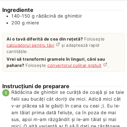
Ingrediente
140-150
g
rădăcină de ghimbir
200
g
miere
Ai o tavă diferită de cea din rețetă?
Folosește
calculatorul pentru tăvi
și adaptează rapid
cantitățile.
Vrei să transformi gramele în linguri, căni sau
pahare?
Folosește
convertorul culinar gratuit
.
Instrucțiuni de preparare
Rădăcina de ghimbir se curăţă de coajă şi se taie
felii sau bucăţi cât doriţi de mici. Adică mici cât
v-ar plăcea să le găsiţi în cana cu ceai ;). Eu le-
am tăiat prima dată feliuţe, ca în poza de mai
sus, apoi m-am răzgândit şi le-am tăiat şi mai
mici. O altă variantă ar fi să îl daţi pe răzătoare,