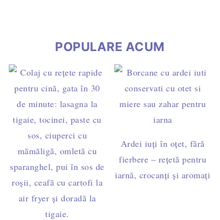
naturală
POPULARE ACUM
Ardei iuți în oțet, fără
fierbere – rețetă pentru
iarnă, crocanți și aromați