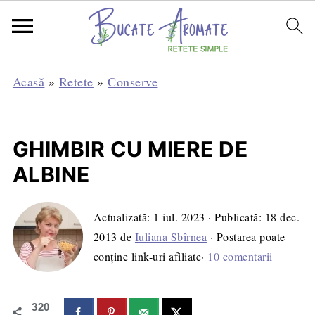
Acasă
»
Retete
»
Conserve
GHIMBIR CU MIERE DE
ALBINE
Actualizată:
1 iul. 2023
· Publicată:
18 dec.
2013
de
Iuliana Sbîrnea
· Postarea poate
conține link-uri afiliate·
10 comentarii
320