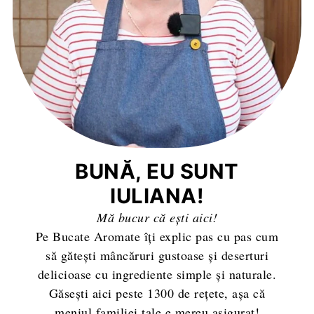
BUNĂ, EU SUNT
IULIANA!
Mă bucur că ești aici!
Pe Bucate Aromate îți explic pas cu pas cum
să gătești mâncăruri gustoase și deserturi
delicioase cu ingrediente simple și naturale.
Găsești aici peste 1300 de rețete, așa că
meniul familiei tale e mereu asigurat!