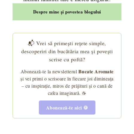
Despre mine și povestea blogului
📬 Vrei să primești rețete simple,
descoperiri din bucătăria mea și povești
scrise cu poftă?
Bucate Aromate
Abonează-te la newsletterul
și vei primi o scrisoare în fiecare joi dimineața
– cu inspirație, miros de prăjituri și o cană de
cafea imaginară. ☕
Abonează-te aici 🍪