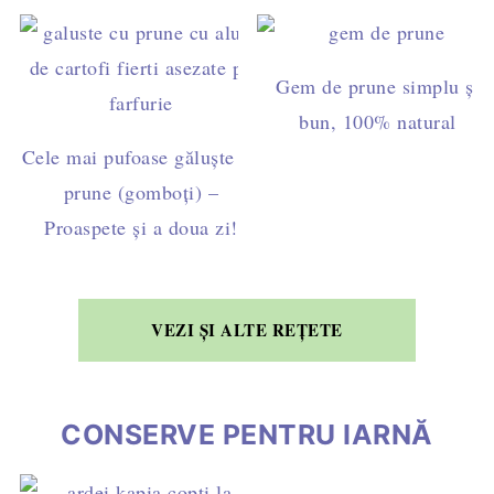
Gem de prune simplu și
bun, 100% natural
Cele mai pufoase găluște cu
prune (gomboți) –
Proaspete și a doua zi!
VEZI ȘI ALTE REȚETE
CONSERVE PENTRU IARNĂ