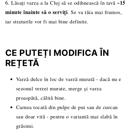
~15
6. Lăsați varza a la Cluj să se odihnească în tavă
minute înainte să o serviți
. Se va tăia mai frumos,
iar straturile vor fi mai bine definite.
CE PUTEȚI MODIFICA ÎN
REȚETĂ
Varză dulce în loc de varză murată - dacă nu e
sezonul verzei murate, merge și varza
proaspătă, călită bine.
Carnea tocată din pulpe de pui sau de curcan
sau doar vită - pentru o variantă mai slabă în
grăsimi.