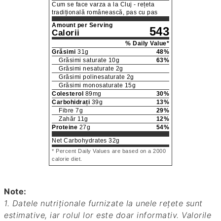
Cum se face varza a la Cluj - rețeta
tradițională românească, pas cu pas
Amount per Serving
543
Calorii
% Daily Value*
Grăsimi
31
g
48
%
Grăsimi saturate
10
g
63
%
Grăsimi nesaturate
2
g
Grăsimi polinesaturate
2
g
Grăsimi monosaturate
15
g
Colesterol
89
mg
30
%
Carbohidrați
39
g
13
%
Fibre
7
g
29
%
Zahăr
11
g
12
%
Proteine
27
g
54
%
Net Carbohydrates
32
g
* Percent Daily Values are based on a 2000
calorie diet.
Note:
1. Datele nutriționale furnizate la unele rețete sunt
estimative, iar rolul lor este doar informativ. Valorile