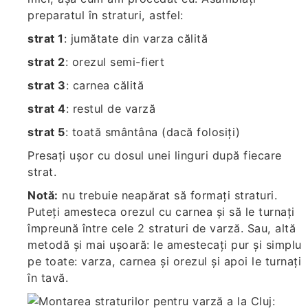
preparatul în straturi, astfel:
strat 1
: jumătate din varza călită
strat 2
: orezul semi-fiert
strat 3
: carnea călită
strat 4
: restul de varză
strat 5
: toată smântâna (dacă folosiți)
Presați ușor cu dosul unei linguri după fiecare
strat.
Notă:
nu trebuie neapărat să formați straturi.
Puteți amesteca orezul cu carnea și să le turnați
împreună între cele 2 straturi de varză. Sau, altă
metodă și mai ușoară: le amestecați pur și simplu
pe toate: varza, carnea și orezul și apoi le turnați
în tavă.