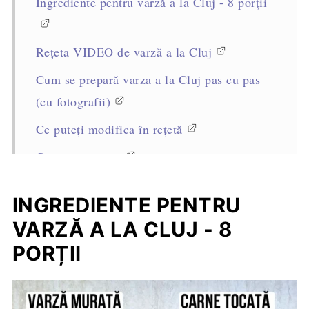
Ingrediente pentru varză a la Cluj - 8 porții
Rețeta VIDEO de varză a la Cluj
Cum se prepară varza a la Cluj pas cu pas
(cu fotografii)
Ce puteți modifica în rețetă
Cum se servește
Cum se păstrează
INGREDIENTE PENTRU
Sfaturi Profesioniste pentru reușita rețetei
VARZĂ A LA CLUJ - 8
Întrebări frecvente
PORȚII
Rețete asemănătoare
Rețeta completă, cantități și mod de