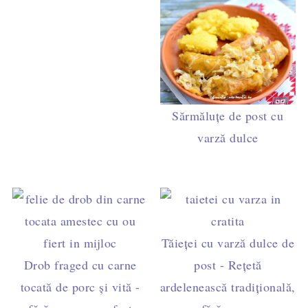
Sărmăluţe de post cu
varză dulce
Tăieței cu varză dulce de
Drob fraged cu carne
post - Rețetă
tocată de porc și vită -
ardelenească tradițională,