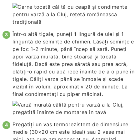
Într-o altă tigaie, puneți 1 lingură de ulei și 1
linguriță de semințe de chimen. Lăsați semințele
pe foc 1-2 minute, până încep să sară. Puneți
apoi varza murată, bine stoarsă și tocată
fideluță. Dacă este prea sărată sau prea acră,
clătiți-o rapid cu apă rece înainte de a o pune în
tigaie. Căliți varza până se înmoaie și scade
vizibil în volum, aproximativ 20 de minute. La
final condimentați cu piper măcinat.
Pregătiți un vas termorezistent de dimensiune
medie (30×20 cm este ideal) sau 2 vase mai
mici, așa cum am procedat eu. Asamblați