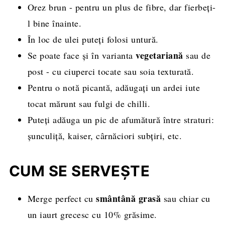
Orez brun - pentru un plus de fibre, dar fierbeți-
l bine înainte.
În loc de ulei puteți folosi untură.
vegetariană
Se poate face și în varianta
sau de
post - cu ciuperci tocate sau soia texturată.
Pentru o notă picantă, adăugați un ardei iute
tocat mărunt sau fulgi de chilli.
Puteți adăuga un pic de afumătură între straturi:
șunculiță, kaiser, cârnăciori subțiri, etc.
CUM SE SERVEȘTE
smântână grasă
Merge perfect cu
sau chiar cu
un iaurt grecesc cu 10% grăsime.