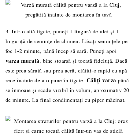
3. Într-o altă tigaie, puneți 1 lingură de ulei și 1
linguriță de semințe de chimen. Lăsați semințele pe
foc 1-2 minute, până încep să sară. Puneți apoi
varza murată
, bine stoarsă și tocată fideluță. Dacă
este prea sărată sau prea acră, clătiți-o rapid cu apă
Căliți varza
rece înainte de a o pune în tigaie.
până
se înmoaie și scade vizibil în volum, aproximativ 20
de minute. La final condimentați cu piper măcinat.