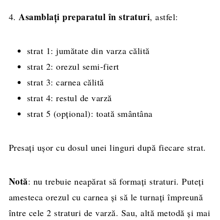
Asamblați preparatul în straturi
4.
, astfel:
strat 1: jumătate din varza călită
strat 2: orezul semi-fiert
strat 3: carnea călită
strat 4: restul de varză
strat 5 (opțional): toată smântâna
Presați ușor cu dosul unei linguri după fiecare strat.
Notă
: nu trebuie neapărat să formați straturi. Puteți
amesteca orezul cu carnea și să le turnați împreună
între cele 2 straturi de varză. Sau, altă metodă și mai