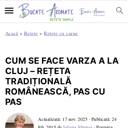
Acasă
»
Retete
»
Rețete cu carne
CUM SE FACE VARZA A LA
CLUJ – REȚETA
TRADIȚIONALĂ
ROMÂNEASCĂ, PAS CU
PAS
Actualizată:
17 nov. 2025
· Publicată:
24
feb. 2015
de
Iuliana Sbîrnea
· Postarea