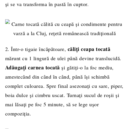
și se va transforma în pastă în cuptor.
căliți ceapa tocată
2. Într-o tigaie încăpătoare,
mărunt cu 1 lingură de ulei până devine translucidă.
Adăugați carnea tocată
și gătiți-o la foc mediu,
amestecând din când în când, până își schimbă
complet culoarea. Spre final asezonați cu sare, piper,
boia dulce și cimbru uscat. Turnați sucul de roșii și
mai lăsați pe foc 5 minute, să se lege ușor
compoziția.