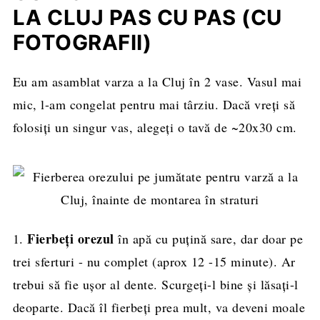
LA CLUJ PAS CU PAS (CU
FOTOGRAFII)
Eu am asamblat varza a la Cluj în 2 vase. Vasul mai
mic, l-am congelat pentru mai târziu. Dacă vreți să
folosiți un singur vas, alegeți o tavă de ~20x30 cm.
Fierbeți orezul
1.
în apă cu puțină sare, dar doar pe
trei sferturi - nu complet (aprox 12 -15 minute). Ar
trebui să fie ușor al dente. Scurgeți-l bine și lăsați-l
deoparte. Dacă îl fierbeți prea mult, va deveni moale