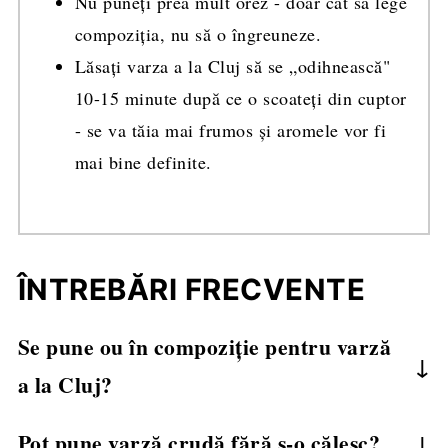
Nu puneți prea mult orez - doar cât să lege
compoziția, nu să o îngreuneze.
Lăsați varza a la Cluj să se „odihnească"
10-15 minute după ce o scoateți din cuptor
- se va tăia mai frumos și aromele vor fi
mai bine definite.
ÎNTREBĂRI FRECVENTE
Se pune ou în compoziție pentru varză
a la Cluj?
Se poate, dacă doriți o textură mai legată, dar nu
Pot pune varză crudă fără s-o călesc?