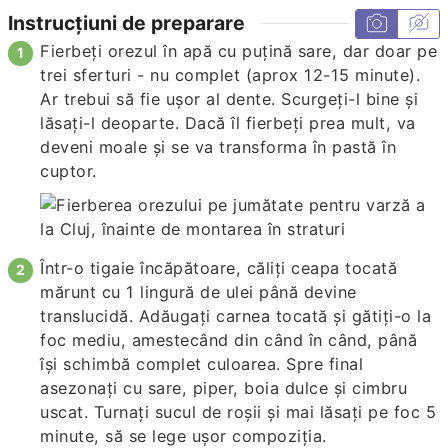
Instrucțiuni de preparare
Fierbeți orezul în apă cu puțină sare, dar doar pe
trei sferturi - nu complet (aprox 12-15 minute).
Ar trebui să fie ușor al dente. Scurgeți-l bine și
lăsați-l deoparte. Dacă îl fierbeți prea mult, va
deveni moale și se va transforma în pastă în
cuptor.
Într-o tigaie încăpătoare, căliți ceapa tocată
mărunt cu 1 lingură de ulei până devine
translucidă. Adăugați carnea tocată și gătiți-o la
foc mediu, amestecând din când în când, până
își schimbă complet culoarea. Spre final
asezonați cu sare, piper, boia dulce și cimbru
uscat. Turnați sucul de roșii și mai lăsați pe foc 5
minute, să se lege ușor compoziția.