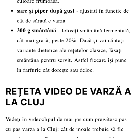
culoare frumoasă.
sare și piper după gust
- ajustați în funcție de
cât de sărată e varza.
300 g smântână
- folosiți smântână fermentată,
cât mai grasă, peste 20%. Dacă și voi căutați
variante dietetice ale rețetelor clasice, lăsați
smântâna pentru servit. Astfel fiecare își pune
în farfurie cât dorește sau deloc.
REȚETA VIDEO DE VARZĂ A
LA CLUJ
Vedeți în videoclipul de mai jos cum pregătesc pas
cu pas varza a la Cluj: cât de moale trebuie să fie