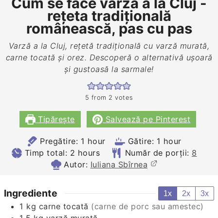
Cum se face varza a la Cluj -
rețeta tradițională
românească, pas cu pas
Varză a la Cluj, rețetă tradițională cu varză murată,
carne tocată și orez. Descoperă o alternativă ușoară
și gustoasă la sarmale!
5
from
2
votes
Tipărește
Salvează pe Pinterest
hour
hour
Pregătire:
1
hour
Gătire:
1
hour
hours
Timp total:
2
hours
Număr de porții:
8
Autor:
Iuliana Sbîrnea
Ingrediente
1x
2x
3x
1
kg
carne tocată
(carne de porc sau amestec)