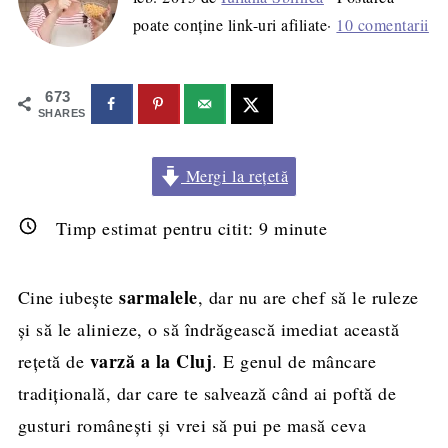
poate conține link-uri afiliate·
10 comentarii
673
SHARES
Mergi la rețetă
Timp estimat pentru citit:
9
minute
sarmalele
Cine iubește
, dar nu are chef să le ruleze
și să le alinieze, o să îndrăgească imediat această
varză a la Cluj
rețetă de
. E genul de mâncare
tradițională, dar care te salvează când ai poftă de
gusturi românești și vrei să pui pe masă ceva