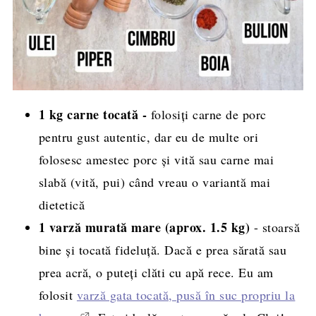
1 kg carne tocată -
folosiți carne de porc
pentru gust autentic, dar eu de multe ori
folosesc amestec porc și vită sau carne mai
slabă (vită, pui) când vreau o variantă mai
dietetică
1 varză murată mare (aprox. 1.5 kg)
- stoarsă
bine și tocată fideluță. Dacă e prea sărată sau
prea acră, o puteți clăti cu apă rece. Eu am
folosit
varză gata tocată, pusă în suc propriu la