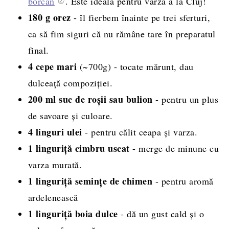
borcan
. Este ideală pentru varză a la Cluj!
180 g orez
- îl fierbem înainte pe trei sferturi,
ca să fim siguri că nu rămâne tare în preparatul
final.
4 cepe mari
(~700g) - tocate mărunt, dau
dulceață compoziției.
200 ml suc de roșii sau bulion
- pentru un plus
de savoare și culoare.
4 linguri ulei
- pentru călit ceapa și varza.
1 linguriță cimbru uscat
- merge de minune cu
varza murată.
1 linguriță semințe de chimen
- pentru aromă
ardelenească
1 linguriță boia dulce
- dă un gust cald și o