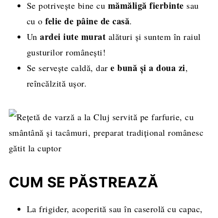
mămăligă fierbinte
Se potrivește bine cu
sau
felie de pâine de casă
cu o
.
ardei iute murat
Un
alături și suntem în raiul
gusturilor românești!
e bună și a doua zi
Se servește caldă, dar
,
reîncălzită ușor.
CUM SE PĂSTREAZĂ
La frigider, acoperită sau în caserolă cu capac,