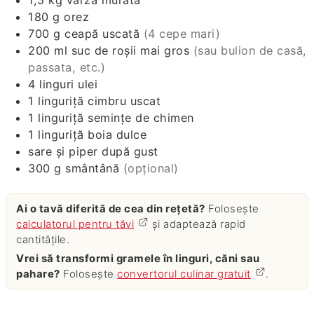
1,5
kg
varză murată
180
g
orez
700
g
ceapă uscată
(4 cepe mari)
200
ml
suc de roșii mai gros
(sau bulion de casă,
passata, etc.)
4
linguri
ulei
1
linguriță
cimbru uscat
1
linguriță
semințe de chimen
1
linguriță
boia dulce
sare și piper după gust
300
g
smântână
(opțional)
Ai o tavă diferită de cea din rețetă?
Folosește
calculatorul pentru tăvi
și adaptează rapid
cantitățile.
Vrei să transformi gramele în linguri, căni sau
pahare?
Folosește
convertorul culinar gratuit
.