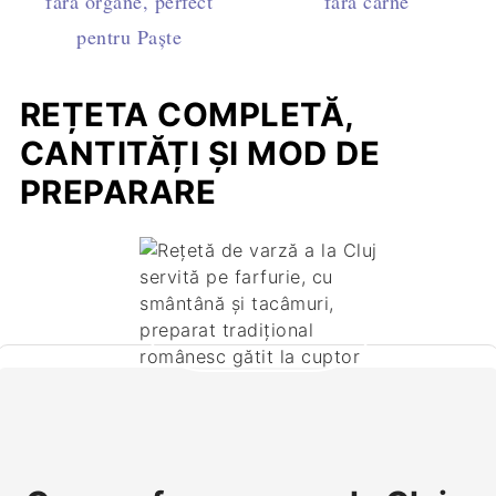
fără organe, perfect
fără carne
pentru Paște
REȚETA COMPLETĂ,
CANTITĂȚI ȘI MOD DE
PREPARARE