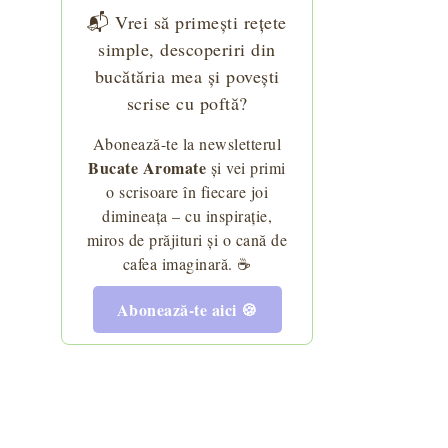
📬 Vrei să primești rețete
simple, descoperiri din
bucătăria mea și povești
scrise cu poftă?
Abonează-te la newsletterul
Bucate Aromate
și vei primi
o scrisoare în fiecare joi
dimineața – cu inspirație,
miros de prăjituri și o cană de
cafea imaginară. ☕
Abonează-te aici 🍪