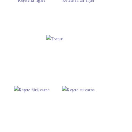
Rețete la tigaie
Rețete la air fryer