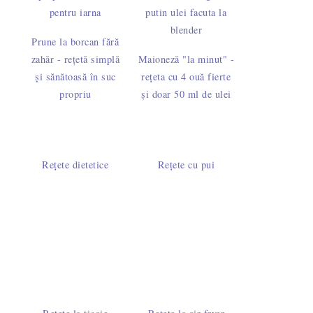
Prune la borcan fără
zahăr - rețetă simplă
Maioneză "la minut" -
și sănătoasă în suc
rețeta cu 4 ouă fierte
propriu
și doar 50 ml de ulei
Rețete dietetice
Rețete cu pui