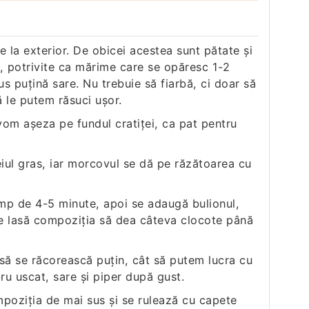
 la exterior. De obicei acestea sunt pătate şi
ri, potrivite ca mărime care se opăresc 1-2
s puţină sare. Nu trebuie să fiarbă, ci doar să
ă le putem răsuci uşor.
vom aşeza pe fundul cratiţei, ca pat pentru
eiul gras, iar morcovul se dă pe răzătoarea cu
timp de 4-5 minute, apoi se adaugă bulionul,
 Se lasă compoziţia să dea câteva clocote până
să se răcorească puţin, cât să putem lucra cu
ru uscat, sare şi piper după gust.
poziţia de mai sus şi se rulează cu capete