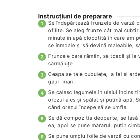
Instrucțiuni de preparare
Se îndepărtează frunzele de varză de
ofilite. Se aleg frunze cât mai subţi
minute în apă clocotită în care am pu
se înmoaie şi să devină maleabile, s
Frunzele care rămân, se toacă şi le 
sărmăluţe.
Ceapa se taie cubuleţe, la fel şi ard
găuri mari.
Se călesc legumele în uleiul încins 
orezul ales şi spălat şi puţină apă.
când orezul începe să se umfle.
Se dă compozitia deoparte, se lasă 
ea, apoi se pune mărarul, puţin cimb
Se pune umplu foile de varză cu com