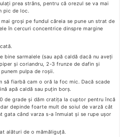
ulaţi prea strâns, pentru că orezul se va mai
n pic de loc.
i mai groşi pe fundul căreia se pune un strat de
ele în cercuri concentrice dinspre margine
cată.
re bine sarmalele (sau apă caldă dacă nu aveţi
per şi coriandru, 2-3 frunze de dafin şi
 punem pulpa de roşii.
m să fiarbă cam o oră la foc mic. Dacă scade
ină apă caldă sau puţin borş.
0 de grade şi dăm cratiţa la cuptor pentru încă
 dar depinde foarte mult de soiul de varză cât
t gata când varza s-a înmuiat şi se rupe uşor
rat alături de o mămăliguţă.