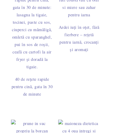
Ardei iuți în oțet, fără
fierbere – rețetă
pentru iarnă, crocanți
și aromați
40 de rețete rapide
pentru cină, gata în 30
de minute