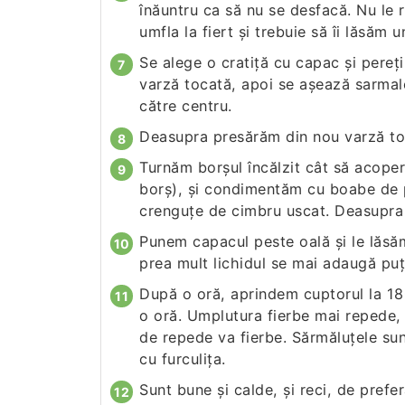
înăuntru ca să nu se desfacă. Nu le r
umfla la fiert şi trebuie să îi lăsăm u
Se alege o cratiţă cu capac şi pereţ
varză tocată, apoi se aşează sarmal
către centru.
Deasupra presărăm din nou varză to
Turnăm borşul încălzit cât să acope
borş), şi condimentăm cu boabe de pi
crenguţe de cimbru uscat. Deasupra
Punem capacul peste oală şi le lăsă
prea mult lichidul se mai adaugă puţ
După o oră, aprindem cuptorul la 18
o oră. Umplutura fierbe mai repede,
de repede va fierbe. Sărmăluţele sun
cu furculiţa.
Sunt bune şi calde, şi reci, de prefe