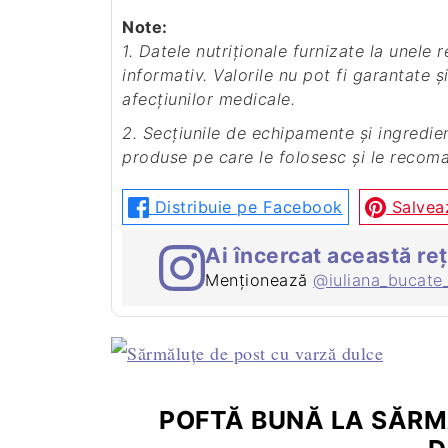
Note:
1. Datele nutriționale furnizate la unele rețete sunt estimative, iar rolul lor este doar
informativ. Valorile nu pot fi garantate și
afecțiunilor medicale.
2. Secțiunile de echipamente și ingrediente de mai sus pot conține linkuri afiliate către
produse pe care le folosesc și le recom
Distribuie pe Facebook
Salveaz
Ai încercat această re
Menționează
@iuliana_bucate
POFTĂ BUNĂ LA SĂRM