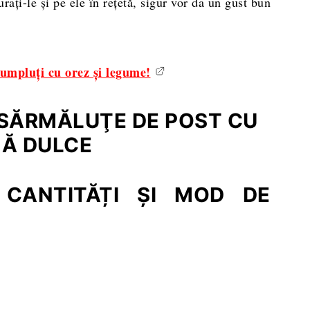
uraţi-le şi pe ele în reţetă, sigur vor da un gust bun
i umpluţi cu orez şi legume!
SĂRMĂLUŢE DE POST CU
Ă DULCE
 CANTITĂȚI ȘI MOD DE