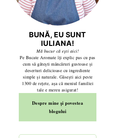
BUNĂ, EU SUNT
IULIANA!
Mă bucur că ești aici!
Pe Bucate Aromate îți explic pas cu pas
cum să gătești mâncăruri gustoase și
deserturi delicioase cu ingrediente
simple și naturale. Găsești aici peste
1300 de rețete, așa că meniul familiei
tale e mereu asigurat!
Despre mine și povestea
blogului