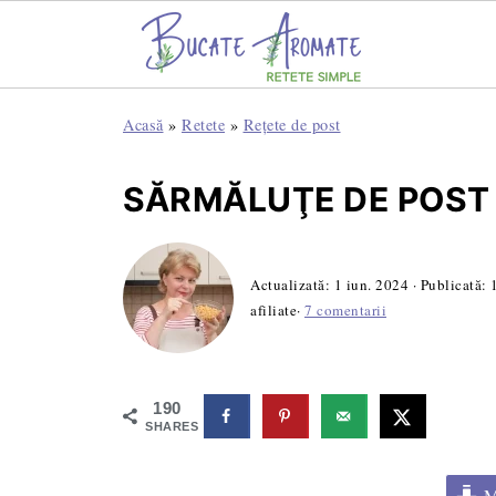
Acasă
»
Retete
»
Rețete de post
SĂRMĂLUŢE DE POST
Actualizată:
1 iun. 2024
· Publicată:
afiliate·
7 comentarii
190
SHARES
Me