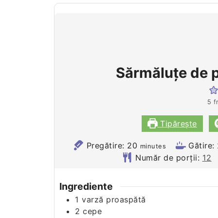
Sărmăluţe de p
5
f
Tipărește
minutes
Pregătire:
20
Gătire:
minutes
Număr de porții:
12
Ingrediente
1
varză proaspătă
2
cepe