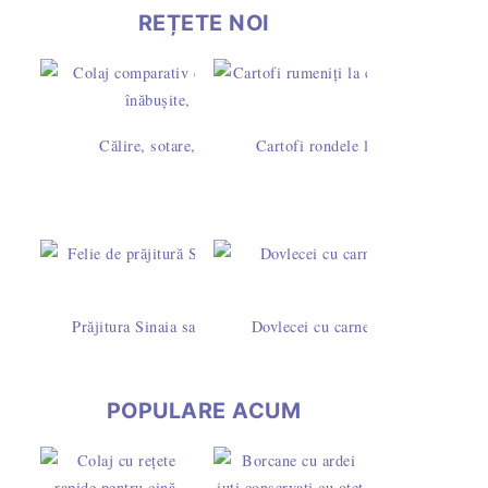
REȚETE NOI
Călire, sotare, rumenire sau prăjire? Diferențe și timpi la 
Cartofi rondele la cuptor cu pesto 
Prăjitura Sinaia sau Dunăreana cu pandișpan însiropat și frișc
Dovlecei cu carne tocată de pui în s
POPULARE ACUM