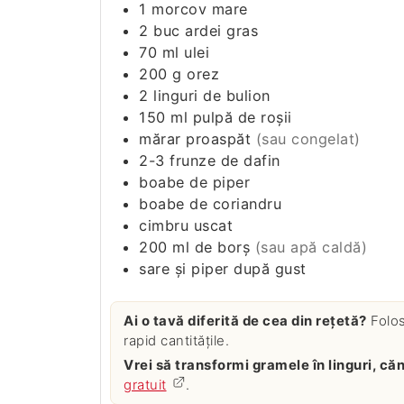
1
morcov mare
2
buc ardei gras
70
ml
ulei
200
g
orez
2
linguri de bulion
150
ml
pulpă de roşii
mărar proaspăt
(sau congelat)
2-3
frunze de dafin
boabe de piper
boabe de coriandru
cimbru uscat
200
ml
de borş
(sau apă caldă)
sare şi piper după gust
Ai o tavă diferită de cea din rețetă?
Folo
rapid cantitățile.
Vrei să transformi gramele în linguri, c
gratuit
.