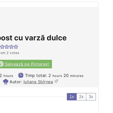
ost cu varză dulce
rom
2
votes
Salvează pe Pinterest
hours
hours
minutes
2
Timp total:
2
20
hours
hours
minutes
Autor:
Iuliana Sbîrnea
1x
2x
3x