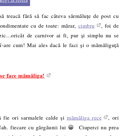
să treacă fără să fac câteva sărmăluţe de post cu
 condimentate cu de toate: mărar,
cimbru
, foi de
ic...oricât de carnivor ai fi, pur şi simplu nu se
 N-are cum! Mai ales dacă le faci şi o mămăliguţă
 se face mămăliga!
 fie ori sarmalele calde şi
mămăliga rece
, ori
Nah. fiecare cu gărgăunii lui 😀 Ciuperci nu prea