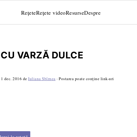
Rețete
Rețete video
Resurse
Despre
 CU VARZĂ DULCE
11 dec. 2016
de
Iuliana Sbîrnea
· Postarea poate conține link-uri
rgi la rețetă