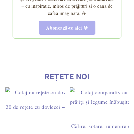
– cu inspirație, miros de prăjituri și o cană de
cafea imaginară. ☕
Abonează-te aici 🍪
REȚETE NOI
20 de rețete cu dovlecei – idei simple pentru mic dejun,
cină
Călire, sotare, rumenire sau