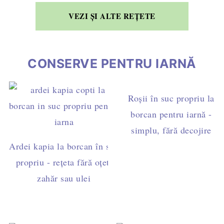
VEZI ȘI ALTE REȚETE
CONSERVE PENTRU IARNĂ
Roșii în suc propriu la
borcan pentru iarnă -
simplu, fără decojire
Ardei kapia la borcan în suc
propriu - rețeta fără oțet,
zahăr sau ulei