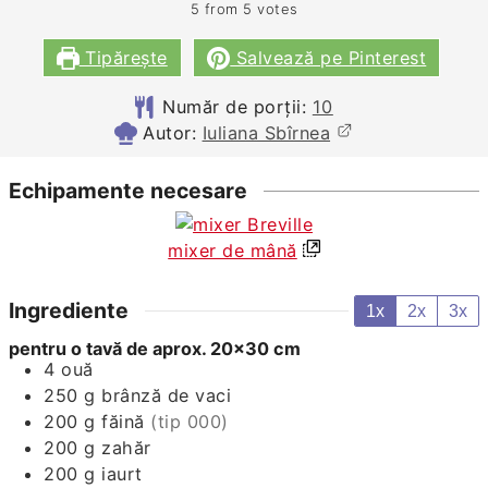
5
from
5
votes
Tipărește
Salvează pe Pinterest
Număr de porții:
10
Autor:
Iuliana Sbîrnea
Echipamente necesare
mixer de mână
Ingrediente
1x
2x
3x
pentru o tavă de aprox. 20x30 cm
4
ouă
250
g
brânză de vaci
200
g
făină
(tip 000)
200
g
zahăr
200
g
iaurt