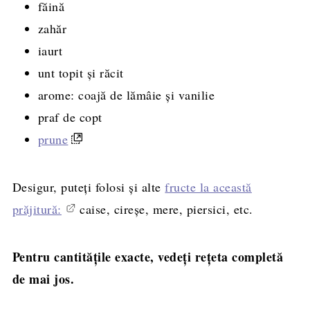
făină
zahăr
iaurt
unt topit şi răcit
arome: coajă de lămâie și vanilie
praf de copt
prune
Desigur, puteți folosi și alte
fructe la această
prăjitură:
caise, cireșe, mere, piersici, etc.
Pentru cantitățile exacte, vedeți rețeta completă
de mai jos.