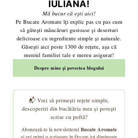
IULIANA!
Mă bucur că ești aici!
Pe Bucate Aromate îți explic pas cu pas cum
să gătești mâncăruri gustoase și deserturi
delicioase cu ingrediente simple și naturale.
Găsești aici peste 1300 de rețete, așa că
meniul familiei tale e mereu asigurat!
Despre mine și povestea blogului
📬 Vrei să primești rețete simple,
descoperiri din bucătăria mea și povești
scrise cu poftă?
Bucate Aromate
Abonează-te la newsletterul
și vei primi o scrisoare în fiecare joi dimineața