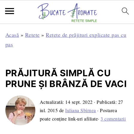
Acasă
»
Retete
»
Rețete de prăjituri explicate pas cu
pas
PRĂJITURĂ SIMPLĂ CU
PRUNE ŞI BRÂNZĂ DE VACI
Actualizată:
14 sept. 2022
· Publicată:
27
iul. 2015
de
Iuliana Sbîrnea
· Postarea
poate conține link-uri afiliate·
3 comentarii