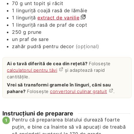
70
g
unt topit şi răcit
1
linguriţă
coajă rasă de lămâie
1
linguriţă
extract de vanilie
1
linguriţă
rasă de praf de copt
250
g
prune
un praf de sare
zahăr pudră pentru decor
(opţional)
Ai o tavă diferită de cea din rețetă?
Folosește
calculatorul pentru tăvi
și adaptează rapid
cantitățile.
Vrei să transformi gramele în linguri, căni sau
pahare?
Folosește
convertorul culinar gratuit
.
Instrucțiuni de preparare
Pentru că prepararea blatului durează foarte
puţin, e bine ca înainte să vă apucaţi de treabă
să aprindeţi cuptorul la 170 de grade.