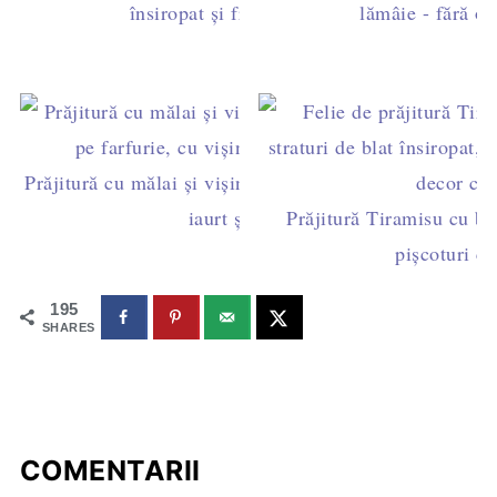
însiropat și frișcă naturală
lămâie - fără ou
Prăjitură cu mălai și vișine - mălai dulce pufos, cu
iaurt și kefir
Prăjitură Tiramisu cu bla
pișcoturi c
195
SHARES
COMENTARII