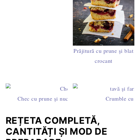
Prăjitură cu prune și blat
crocant
Chec cu prune și nuci. Pufos, aromat, absolut deli
Crumble cu pr
REȚETA COMPLETĂ,
CANTITĂȚI ȘI MOD DE