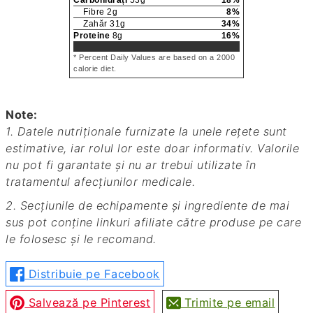
Fibre
2
g
8
%
Zahăr
31
g
34
%
Proteine
8
g
16
%
* Percent Daily Values are based on a 2000
calorie diet.
Note:
1. Datele nutriționale furnizate la unele rețete sunt
estimative, iar rolul lor este doar informativ. Valorile
nu pot fi garantate și nu ar trebui utilizate în
tratamentul afecțiunilor medicale.
2. Secțiunile de echipamente și ingrediente de mai
sus pot conține linkuri afiliate către produse pe care
le folosesc și le recomand.
Distribuie pe Facebook
Salvează pe Pinterest
Trimite pe email