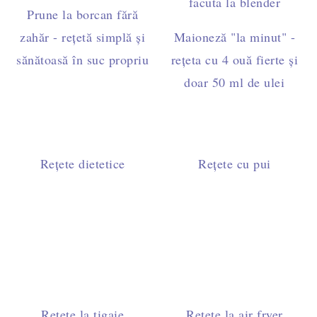
Prune la borcan fără
zahăr - rețetă simplă și
Maioneză "la minut" -
sănătoasă în suc propriu
rețeta cu 4 ouă fierte și
doar 50 ml de ulei
Rețete dietetice
Rețete cu pui
Rețete la tigaie
Rețete la air fryer