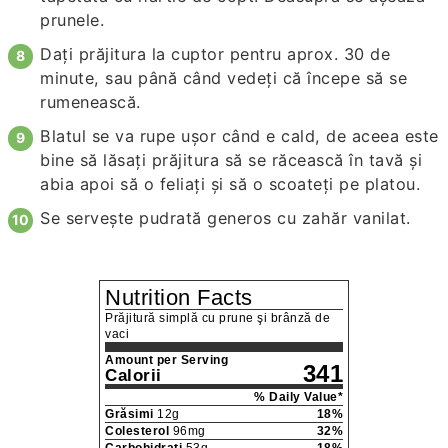
prunele.
Daţi prăjitura la cuptor pentru aprox. 30 de
minute, sau până când vedeţi că începe să se
rumenească.
Blatul se va rupe uşor când e cald, de aceea este
bine să lăsaţi prăjitura să se răcească în tavă şi
abia apoi să o feliaţi şi să o scoateţi pe platou.
Se serveşte pudrată generos cu zahăr vanilat.
Nutrition Facts
Prăjitură simplă cu prune şi brânză de
vaci
Amount per Serving
341
Calorii
% Daily Value*
Grăsimi
12
g
18
%
Colesterol
96
mg
32
%
Carbohidrați
53
g
18
%