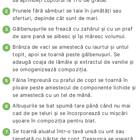
Prunele fără sâmburi se taie în jumătăţi sau
sferturi, depinde cât sunt de mari.
Gălbenuşurile se freacă cu zahărul şi cu un praf
de sare pană se albesc şi îşi măresc volumul.
Brânza de vaci se amestecă cu iaurtul și untul
topit, apoi se toarnă peste gălbenuşuri. Se
adaugă coaja de lămâie şi extractul de vanilie şi
se omogenizează compoziţia.
Făina împreună cu praful de copt se toarnă în
ploaie peste amestecul de componente lichide şi
se amestecă cu un tel de mână.
Albuşurile se bat spumă tare până când nu mai
cad de pe teluri şi se încorporează cu mişcări
uşoare în compoziţia pentru blat.
Se toarnă aluatul într-o tavă unsă cu unt sau
tapetată cu hârtie de copt. Deasupra se aşează