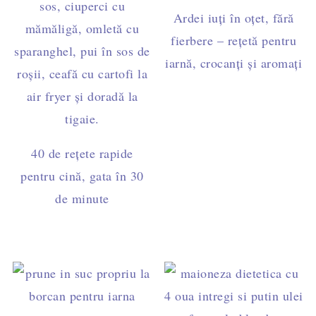
Ardei iuți în oțet, fără
fierbere – rețetă pentru
iarnă, crocanți și aromați
40 de rețete rapide
pentru cină, gata în 30
de minute