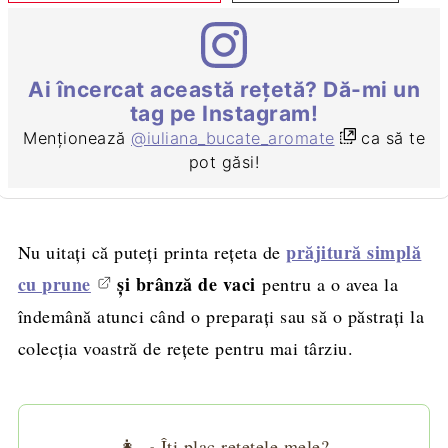
Ai încercat această rețetă? Dă-mi un
tag pe Instagram!
Menționează
@iuliana_bucate_aromate
ca să te
pot găsi!
prăjitură simplă
Nu uitaţi că puteţi printa reţeta de
cu prune
şi brânză de vaci
pentru a o avea la
îndemână atunci când o preparaţi sau să o păstraţi la
colecţia voastră de reţete pentru mai târziu.
👩‍🍳 Îți plac rețetele mele?