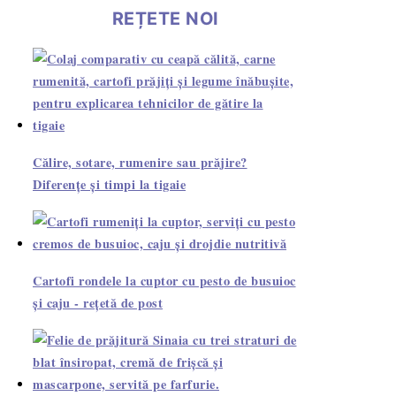
REȚETE NOI
Călire, sotare, rumenire sau prăjire?
Diferențe și timpi la tigaie
Cartofi rondele la cuptor cu pesto de busuioc
și caju - rețetă de post