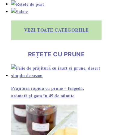
VEZI TOATE CATEGORIILE
REȚETE CU PRUNE
Prăjitură rapidă cu prune – fragedă,
aromată și gata în 45 de minute