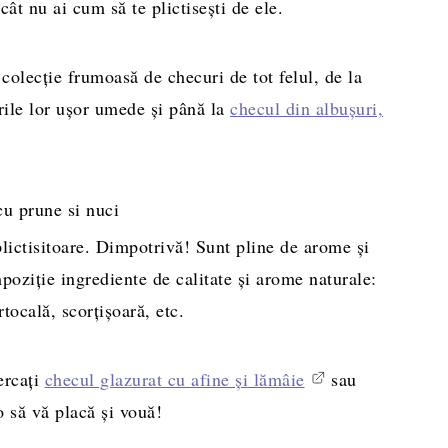
cât nu ai cum să te plictisești de ele.
olecție frumoasă de checuri de tot felul, de la
rile lor ușor umede și până la
checul din albușuri,
lictisitoare. Dimpotrivă! Sunt pline de arome și
poziție ingrediente de calitate și arome naturale:
tocală, scorțișoară, etc.
ercați
checul glazurat cu afine și lămâie
sau
o să vă placă și vouă!