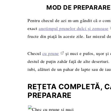
MOD DE PREPARARE 
Pentru checul de azi m-am gândit că o combi
exact
anotimpul prunelor dulci și zemoase
fructe din piață în aceste zile. Iar miezul d
Checul
cu prune
și nuci e pufos, ușor și 
destul de puțin zahăr față de alte deserturi
iubi, alături de un pahar de lapte sau de iau
REȚETA COMPLETĂ, CA
PREPARARE