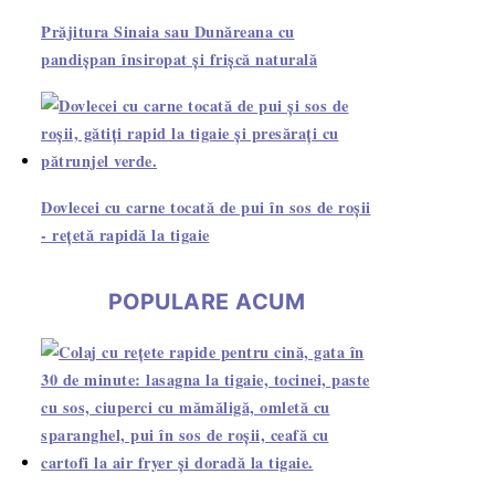
Prăjitura Sinaia sau Dunăreana cu
pandișpan însiropat și frișcă naturală
Dovlecei cu carne tocată de pui în sos de roșii
- rețetă rapidă la tigaie
POPULARE ACUM