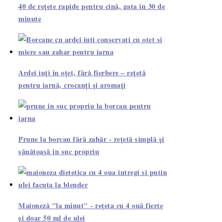
40 de rețete rapide pentru cină, gata în 30 de
minute
Ardei iuți în oțet, fără fierbere – rețetă
pentru iarnă, crocanți și aromați
Prune la borcan fără zahăr - rețetă simplă și
sănătoasă în suc propriu
Maioneză "la minut" - rețeta cu 4 ouă fierte
și doar 50 ml de ulei