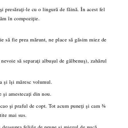
și presărați-le cu o lingură de făină. În acest fel
găm în compoziție.
ie să fie prea mărunt, ne place să găsim miez de
e nevoie să separați albușul de gălbenuș), zahărul
a și își măresc volumul.
ce și amestecați din nou.
acao și praful de copt. Tot acum puneți și cam ¾
tite mai sus.
 deasupra feliile de prune și miezul de nucă