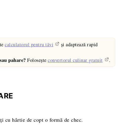
te
calculatorul pentru tăvi
și adaptează rapid
 sau pahare?
Folosește
convertorul culinar gratuit
.
ARE
ţi cu hârtie de copt o formă de chec.