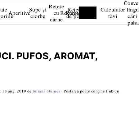
Conve
Rețete
ate
Supe și
Rețete
Calculator
lingu
Aperitive
cu
Resurse
Rețete video
oriile
ciorbe
de post
tăvi
căni 
carne
paha
CI. PUFOS, AROMAT,
ă:
18 aug. 2019
de
Iuliana Sbîrnea
· Postarea poate conține link-uri