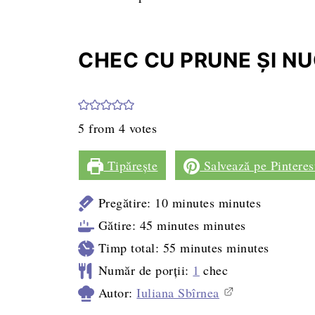
CHEC CU PRUNE ȘI NU
5
from
4
votes
Tipărește
Salvează pe Pinteres
Pregătire:
10
minutes
minutes
Gătire:
45
minutes
minutes
Timp total:
55
minutes
minutes
Număr de porții:
1
chec
Autor:
Iuliana Sbîrnea