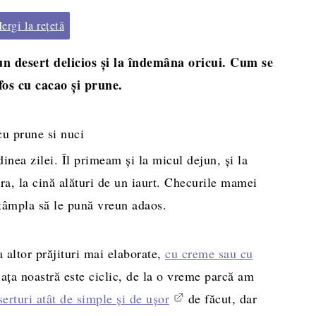
rgi la rețetă
un desert delicios și la îndemâna oricui. Cum se
fos cu cacao și prune.
nea zilei. Îl primeam și la micul dejun, și la
ara, la cină alături de un iaurt. Checurile mamei
ntâmpla să le pună vreun adaos.
 altor prăjituri mai elaborate,
cu creme sau cu
ața noastră este ciclic, de la o vreme parcă am
serturi atât de simple și de ușor
de făcut, dar