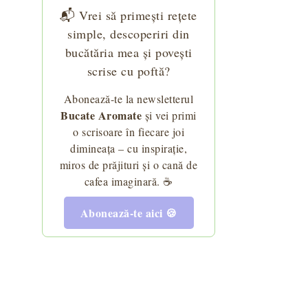
📬 Vrei să primești rețete
simple, descoperiri din
bucătăria mea și povești
scrise cu poftă?
Abonează-te la newsletterul
Bucate Aromate
și vei primi
o scrisoare în fiecare joi
dimineața – cu inspirație,
miros de prăjituri și o cană de
cafea imaginară. ☕
Abonează-te aici 🍪