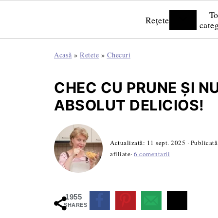
To
Rețete
categ
Acasă
»
Retete
»
Checuri
CHEC CU PRUNE ȘI NU
ABSOLUT DELICIOS!
Actualizată:
11 sept. 2025
· Publicat
afiliate·
6 comentarii
1955
SHARES