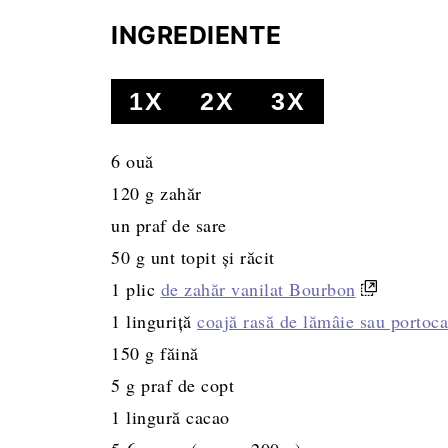
INGREDIENTE
1X
2X
3X
6
ouă
120
g
zahăr
un praf de sare
50
g
unt topit și răcit
1
plic
de zahăr vanilat Bourbon
1
linguriță
coajă rasă de lămâie sau portoca
150
g
făină
5
g
praf de copt
1
lingură
cacao