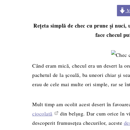
Me
Rețeta simplă de chec cu prune și nuci, 
face checul pu
Când eram mică, checul era un desert la ordi
pachetul de la școală, ba uneori chiar și se
erau de cele mai multe ori simple, rar se î
Mult timp am ocolit acest desert în favoarea
ciocolată
din belșug. Dar cum orice în vi
descoperit frumusețea checurilor, aceste
de