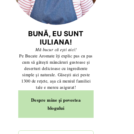
BUNĂ, EU SUNT
IULIANA!
Mă bucur că ești aici!
Pe Bucate Aromate îți explic pas cu pas
cum să gătești mâncăruri gustoase și
deserturi delicioase cu ingrediente
simple și naturale. Găsești aici peste
1300 de rețete, așa că meniul familiei
tale e mereu asigurat!
Despre mine și povestea
blogului