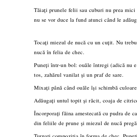
Tăiați prunele felii sau cuburi nu prea mici 
nu se vor duce la fund atunci când le adău
Tocați miezul de nucă cu un cuțit. Nu trebu
nucă în felia de chec.
Puneți într-un bol: ouăle întregi (adică nu 
tos, zahărul vanilat și un praf de sare.
Mixați până când ouăle își schimbă culoare
Adăugați untul topit și răcit, coaja de citri
Încorporați făina amestecată cu pudra de c
din feliile de prune și miezul de nucă pregă
Turnați compoziția în forma de chec. Puneți