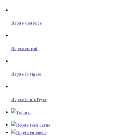
Rețete dietetice
Rețete cu pui
Rețete la tigaie
Rețete la air fryer