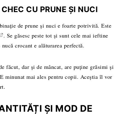
CHEC CU PRUNE ȘI NUCI
nație de prune și nuci e foarte potrivită. Este
. Se găsesc peste tot și sunt cele mai ieftine
e nucă crocant e alăturarea perfectă.
de făcut, dar și de mâncat, are puține grăsimi și
. E minunat mai ales pentru copii. Aceștia îl vor
rt.
NTITĂȚI ȘI MOD DE