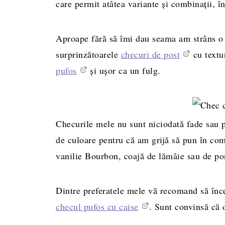
care permit atâtea variante și combinații, în
Aproape fără să îmi dau seama am strâns o c
surprinzătoarele
checuri de post
cu textu
pufos
și ușor ca un fulg.
Checurile mele nu sunt niciodată fade sau p
de culoare pentru că am grijă să pun în com
vanilie Bourbon, coajă de lămâie sau de por
Dintre preferatele mele vă recomand să înc
checul pufos cu caise
. Sunt convinsă că 