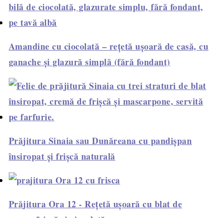
Amandine cu ciocolată – rețetă ușoară de casă, cu
ganache și glazură simplă (fără fondant)
Prăjitura Sinaia sau Dunăreana cu pandișpan
însiropat și frișcă naturală
Prăjitura Ora 12 - Rețetă ușoară cu blat de