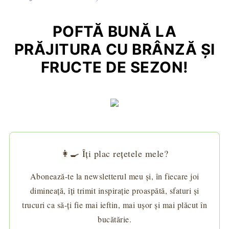
POFTĂ BUNĂ LA
PRĂJITURA CU BRÂNZĂ ŞI
FRUCTE DE SEZON!
👩‍🍳 Îți plac rețetele mele?
Abonează-te la newsletterul meu și, în fiecare joi
dimineață, îți trimit inspirație proaspătă, sfaturi și
trucuri ca să-ți fie mai ieftin, mai ușor și mai plăcut în
bucătărie.