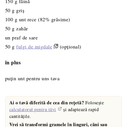
150
g
făină
50
g
griş
100
g
unt rece
(82% grăsime)
50
g
zahăr
un praf de sare
50
g
fulgi de migdale
(opţional)
în plus
puțin unt pentru uns tava
Ai o tavă diferită de cea din rețetă?
Folosește
calculatorul pentru tăvi
și adaptează rapid
cantitățile.
Vrei să transformi gramele în linguri, căni sau