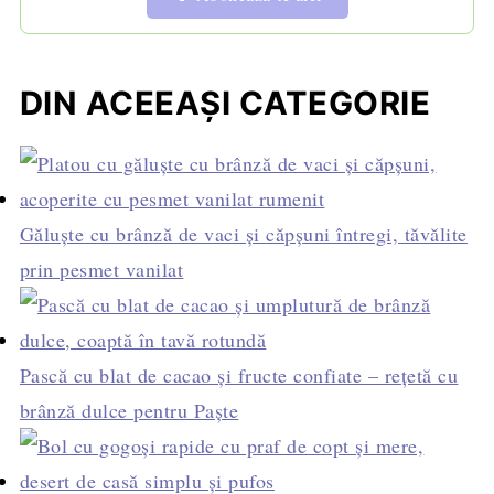
DIN ACEEAȘI CATEGORIE
Găluște cu brânză de vaci și căpșuni întregi, tăvălite
prin pesmet vanilat
Pască cu blat de cacao și fructe confiate – rețetă cu
brânză dulce pentru Paște