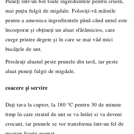
Puneți într-un bol toate ingredientele pentru crustă,
mai puțin fulgii de migdale. Folosiți-vă mâinile
pentru a amesteca ingredientele până când untul este
încorporat și obțineți un aluat sfărâmicios, care
curge printre degete și în care se mai văd mici
bucățele de unt.
Presărați aluatul peste prunele din tavă, iar peste
aluat puneți fulgii de migdale.
coacere și servire
Dați tava la cuptor, la
180
°C
pentru 30 de minute
timp în care stratul de unt se va întări si va deveni
crocant, iar prunele se vor transforma într-un fel de
magiun foarte aromat.