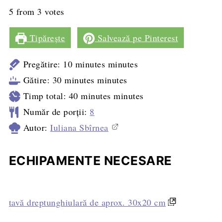
5
from
3
votes
Tipărește
Salvează pe Pinterest
Pregătire:
10
minutes
minutes
Gătire:
30
minutes
minutes
Timp total:
40
minutes
minutes
Număr de porții:
8
Autor:
Iuliana Sbîrnea
ECHIPAMENTE NECESARE
tavă dreptunghiulară de aprox. 30x20 cm