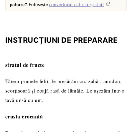
pahare?
Folosește
convertorul culinar gratuit
.
INSTRUCȚIUNI DE PREPARARE
stratul de fructe
Tăiem prunele felii, le presărăm cu: zahăr, amidon,
scorţişoară și coajă rasă de lămâie. Le așezăm într-o
tavă unsă cu unt.
crusta crocantă