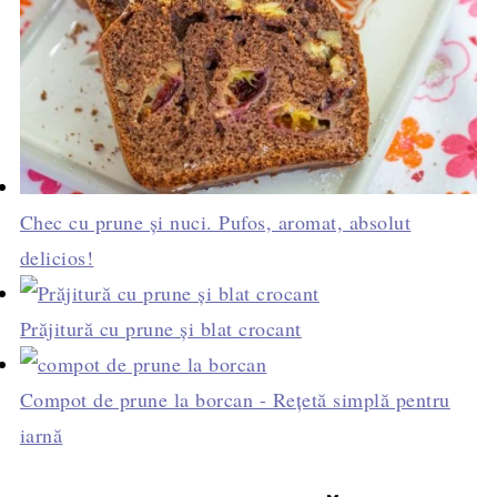
Chec cu prune și nuci. Pufos, aromat, absolut
delicios!
Prăjitură cu prune și blat crocant
Compot de prune la borcan - Rețetă simplă pentru
iarnă