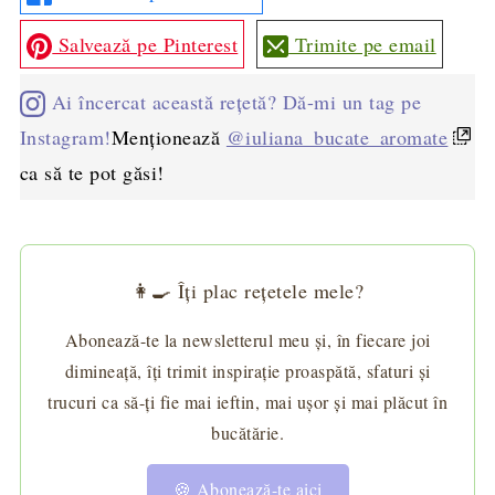
Salvează pe Pinterest
Trimite pe email
Ai încercat această rețetă? Dă-mi un tag pe
Instagram!
Menționează
@iuliana_bucate_aromate
ca să te pot găsi!
👩‍🍳 Îți plac rețetele mele?
Abonează-te la newsletterul meu și, în fiecare joi
dimineață, îți trimit inspirație proaspătă, sfaturi și
trucuri ca să-ți fie mai ieftin, mai ușor și mai plăcut în
bucătărie.
🍪 Abonează-te aici