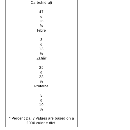
Carbohidrați
47
g
16
%
Fibre
3
g
13
%
Zahăr
25
g
28
%
Proteine
5
g
10
%
* Percent Daily Values are based on a
2000 calorie diet.