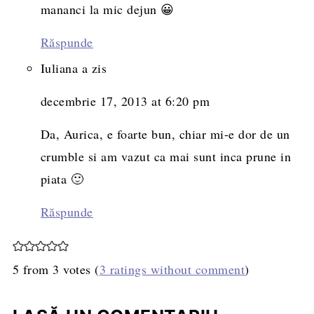
mananci la mic dejun 😀
Răspunde
Iuliana
a zis
decembrie 17, 2013 at 6:20 pm
Da, Aurica, e foarte bun, chiar mi-e dor de un
crumble si am vazut ca mai sunt inca prune in
piata 🙂
Răspunde
5 from 3 votes (
3 ratings without comment
)