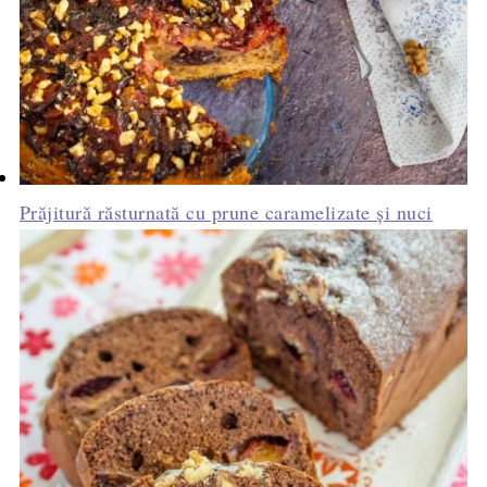
Prăjitură răsturnată cu prune caramelizate și nuci