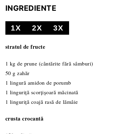
INGREDIENTE
1X
2X
3X
stratul de fructe
1
kg
de prune
(cântărite fără sâmburi)
50
g
zahăr
1
lingură
amidon de porumb
1
linguriță
scorţişoară măcinată
1
linguriță
coajă rasă de lămâie
crusta crocantă