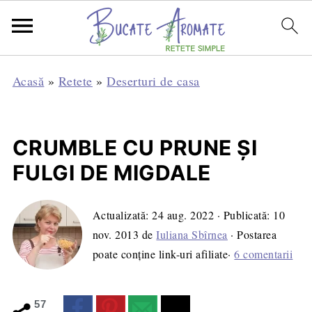
Acasă
»
Retete
»
Deserturi de casa
CRUMBLE CU PRUNE ŞI
FULGI DE MIGDALE
Actualizată:
24 aug. 2022
· Publicată:
10
nov. 2013
de
Iuliana Sbîrnea
· Postarea
poate conține link-uri afiliate·
6 comentarii
57