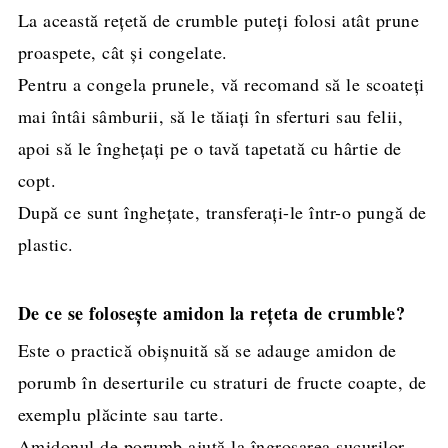
La această rețetă de crumble puteți folosi atât prune
proaspete, cât și congelate.
Pentru a congela prunele, vă recomand să le scoateți
mai întâi sâmburii, să le tăiați în sferturi sau felii,
apoi să le înghețați pe o tavă tapetată cu hârtie de
copt.
După ce sunt înghețate, transferați-le într-o pungă de
plastic.
De ce se folosește amidon la rețeta de crumble?
Este o practică obișnuită să se adauge amidon de
porumb în deserturile cu straturi de fructe coapte, de
exemplu plăcinte sau tarte.
Amidonul de porumb ajută la îngroșarea sucurilor