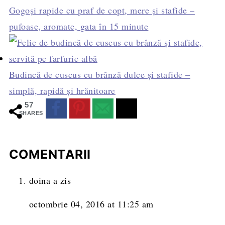
Gogoși rapide cu praf de copt, mere și stafide –
pufoase, aromate, gata în 15 minute
Budincă de cuscus cu brânză dulce și stafide –
simplă, rapidă și hrănitoare
57
SHARES
COMENTARII
doina
a zis
octombrie 04, 2016 at 11:25 am