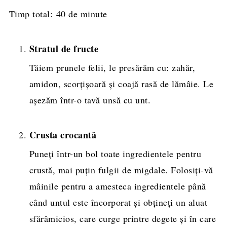
Timp total:
40 de minute
Stratul de fructe
Tăiem prunele felii, le presărăm cu: zahăr,
amidon, scorţişoară și coajă rasă de lămâie. Le
așezăm într-o tavă unsă cu unt.
Crusta crocantă
Puneți într-un bol toate ingredientele pentru
crustă, mai puțin fulgii de migdale. Folosiți-vă
mâinile pentru a amesteca ingredientele până
când untul este încorporat și obțineți un aluat
sfărâmicios, care curge printre degete și în care