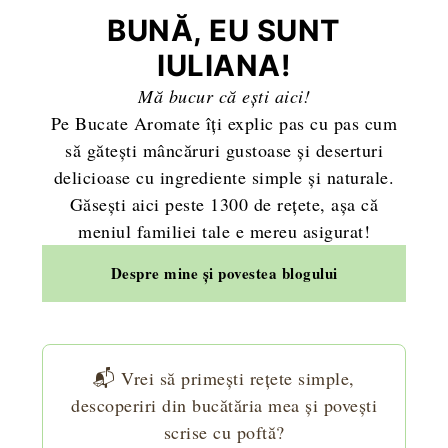
BUNĂ, EU SUNT
IULIANA!
Mă bucur că ești aici!
Pe Bucate Aromate îți explic pas cu pas cum
să gătești mâncăruri gustoase și deserturi
delicioase cu ingrediente simple și naturale.
Găsești aici peste 1300 de rețete, așa că
meniul familiei tale e mereu asigurat!
Despre mine și povestea blogului
📬 Vrei să primești rețete simple,
descoperiri din bucătăria mea și povești
scrise cu poftă?