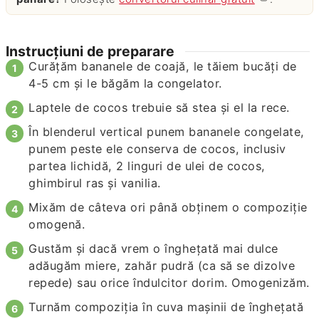
Instrucțiuni de preparare
Curăţăm bananele de coajă, le tăiem bucăţi de
4-5 cm şi le băgăm la congelator.
Laptele de cocos trebuie să stea şi el la rece.
În blenderul vertical punem bananele congelate,
punem peste ele conserva de cocos, inclusiv
partea lichidă, 2 linguri de ulei de cocos,
ghimbirul ras şi vanilia.
Mixăm de câteva ori până obţinem o compoziţie
omogenă.
Gustăm şi dacă vrem o îngheţată mai dulce
adăugăm miere, zahăr pudră (ca să se dizolve
repede) sau orice îndulcitor dorim. Omogenizăm.
Turnăm compoziţia în cuva maşinii de îngheţată