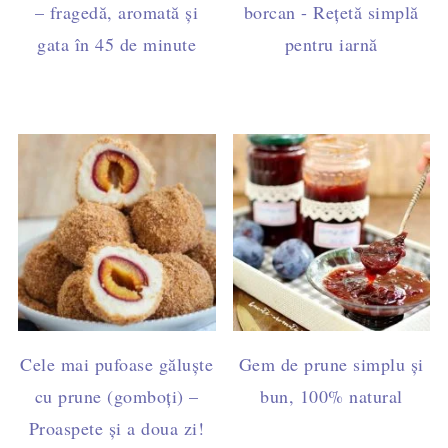
– fragedă, aromată și
borcan - Rețetă simplă
gata în 45 de minute
pentru iarnă
Cele mai pufoase găluște
Gem de prune simplu și
cu prune (gomboți) –
bun, 100% natural
Proaspete și a doua zi!