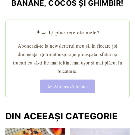
BANANE, COCOS ŞI GHIMBIR!
👩‍🍳 Îți plac rețetele mele?
Abonează-te la newsletterul meu și, în fiecare joi
dimineață, îți trimit inspirație proaspătă, sfaturi și
trucuri ca să-ți fie mai ieftin, mai ușor și mai plăcut în
bucătărie.
🍪 Abonează-te aici
DIN ACEEAȘI CATEGORIE