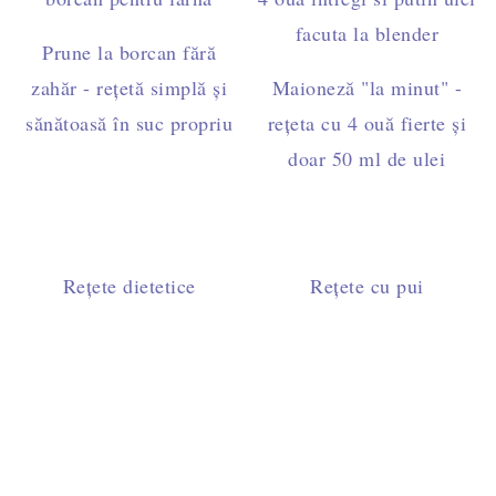
Prune la borcan fără
zahăr - rețetă simplă și
Maioneză "la minut" -
sănătoasă în suc propriu
rețeta cu 4 ouă fierte și
doar 50 ml de ulei
Rețete dietetice
Rețete cu pui