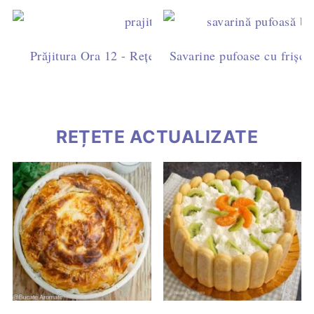
Prăjitura Ora 12 - Rețetă ușoară cu blat de cacao, fri
Savarine pufoase cu frișcă 
ciocolată
REȚETE ACTUALIZATE