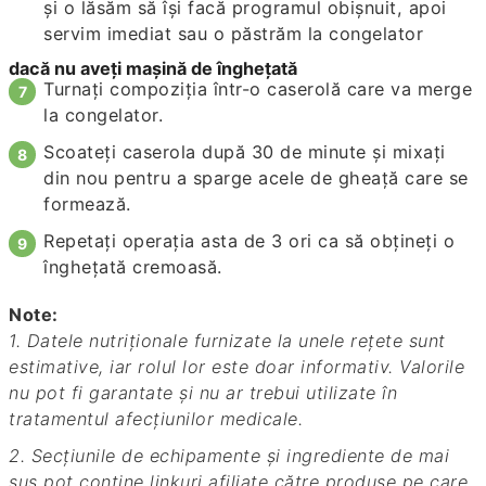
şi o lăsăm să îşi facă programul obişnuit, apoi
servim imediat sau o păstrăm la congelator
dacă nu aveţi maşină de îngheţată
Turnaţi compoziţia într-o caserolă care va merge
la congelator.
Scoateţi caserola după 30 de minute şi mixaţi
din nou pentru a sparge acele de gheaţă care se
formează.
Repetaţi operaţia asta de 3 ori ca să obţineţi o
îngheţată cremoasă.
Note:
1. Datele nutriționale furnizate la unele rețete sunt
estimative, iar rolul lor este doar informativ. Valorile
nu pot fi garantate și nu ar trebui utilizate în
tratamentul afecțiunilor medicale.
2. Secțiunile de echipamente și ingrediente de mai
sus pot conține linkuri afiliate către produse pe care