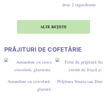
doar 2 ingrediente
ALTE REȚETE
PRĂJITURI DE COFETĂRIE
Amandine cu ciocolată – rețetă ușoară de casă, cu ga
Prăjitura Sinaia sau Dunăre
glazură simplă (fără fondant)