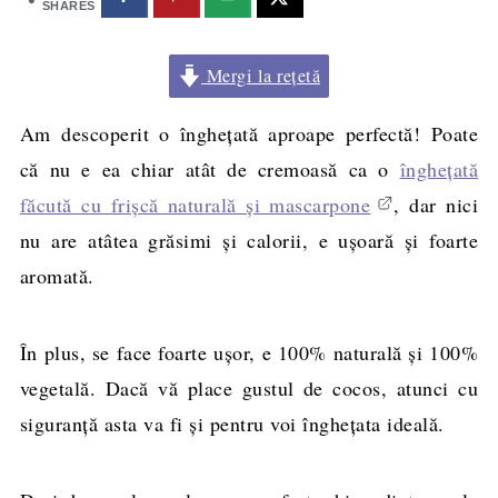
SHARES
Mergi la rețetă
Am descoperit o îngheţată aproape perfectă! Poate
că nu e ea chiar atât de cremoasă ca o
îngheţată
făcută cu frişcă naturală şi mascarpone
, dar nici
nu are atâtea grăsimi şi calorii, e uşoară şi foarte
aromată.
În plus, se face foarte uşor, e 100% naturală şi 100%
vegetală. Dacă vă place gustul de cocos, atunci cu
siguranţă asta va fi şi pentru voi îngheţata ideală.