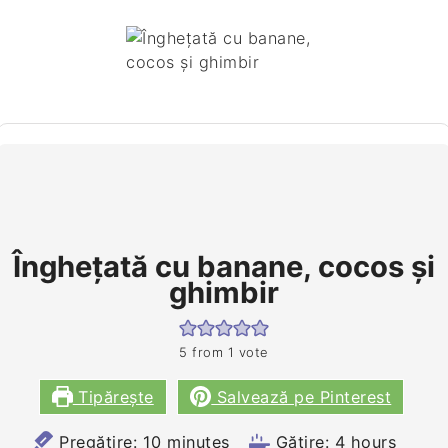
Îngheţată cu banane, cocos şi
ghimbir
5
from 1 vote
Tipărește
Salvează pe Pinterest
minutes
hours
Pregătire:
10
minutes
Gătire:
4
hours