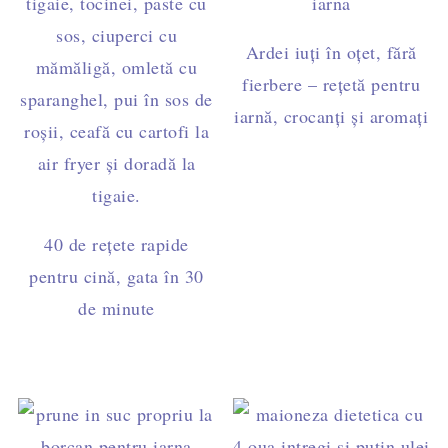
Ardei iuți în oțet, fără
fierbere – rețetă pentru
iarnă, crocanți și aromați
40 de rețete rapide
pentru cină, gata în 30
de minute