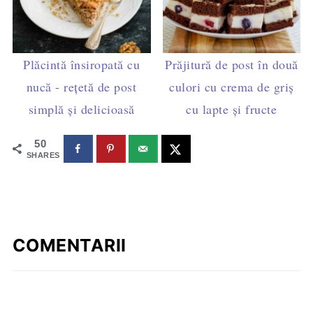
Plăcintă însiropată cu
Prăjitură de post în două
nucă - rețetă de post
culori cu crema de griș
simplă și delicioasă
cu lapte și fructe
50
SHARES
COMENTARII