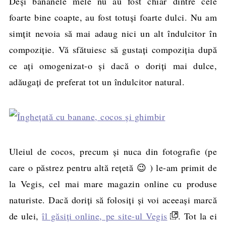
Deşi bananele mele nu au fost chiar dintre cele
foarte bine coapte, au fost totuşi foarte dulci. Nu am
simţit nevoia să mai adaug nici un alt îndulcitor în
compoziţie. Vă sfătuiesc să gustaţi compoziţia după
ce aţi omogenizat-o şi dacă o doriţi mai dulce,
adăugaţi de preferat tot un îndulcitor natural.
Uleiul de cocos, precum şi nuca din fotografie (pe
care o păstrez pentru altă reţetă 😉 ) le-am primit de
la Vegis, cel mai mare magazin online cu produse
naturiste. Dacă doriţi să folosiţi şi voi aceeaşi marcă
de ulei,
îl găsiţi online, pe site-ul Vegis
. Tot la ei