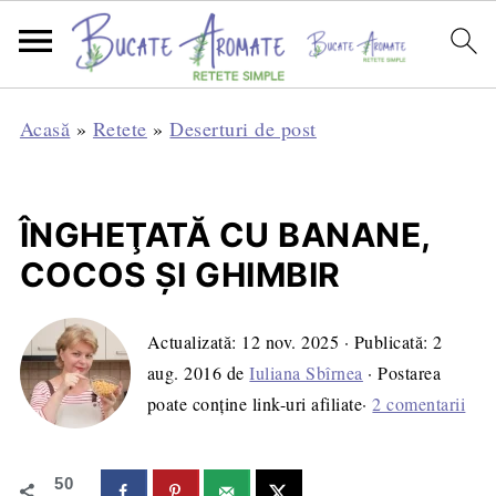
Acasă
»
Retete
»
Deserturi de post
ÎNGHEŢATĂ CU BANANE,
COCOS ŞI GHIMBIR
Actualizată:
12 nov. 2025
· Publicată:
2
aug. 2016
de
Iuliana Sbîrnea
· Postarea
poate conține link-uri afiliate·
2 comentarii
50