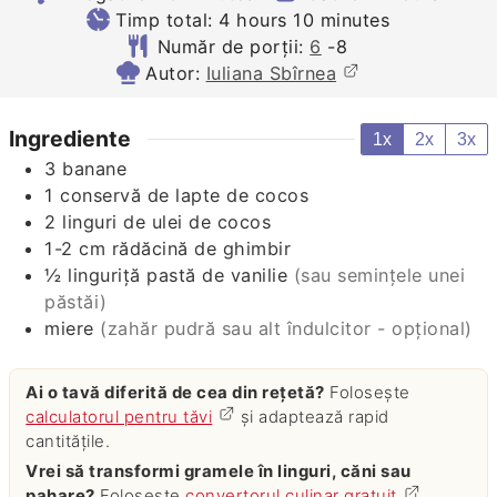
hours
minutes
Timp total:
4
hours
10
minutes
Număr de porții:
6
-8
Autor:
Iuliana Sbîrnea
Ingrediente
1x
2x
3x
3
banane
1
conservă de lapte de cocos
2
linguri de ulei de cocos
1-2
cm
rădăcină de ghimbir
½
linguriţă pastă de vanilie
(sau seminţele unei
păstăi)
miere
(zahăr pudră sau alt îndulcitor - opţional)
Ai o tavă diferită de cea din rețetă?
Folosește
calculatorul pentru tăvi
și adaptează rapid
cantitățile.
Vrei să transformi gramele în linguri, căni sau
pahare?
Folosește
convertorul culinar gratuit
.