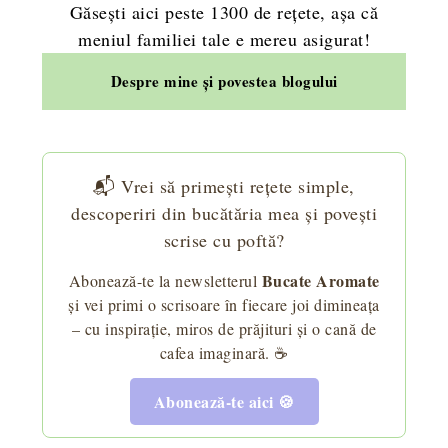
Găsești aici peste 1300 de rețete, așa că
meniul familiei tale e mereu asigurat!
Despre mine și povestea blogului
📬 Vrei să primești rețete simple,
descoperiri din bucătăria mea și povești
scrise cu poftă?
Bucate Aromate
Abonează-te la newsletterul
și vei primi o scrisoare în fiecare joi dimineața
– cu inspirație, miros de prăjituri și o cană de
cafea imaginară. ☕
Abonează-te aici 🍪