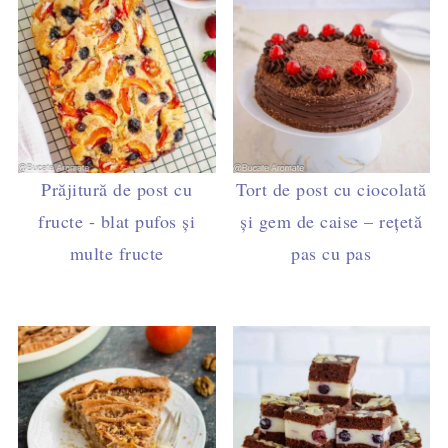
Prăjitură de post cu
Tort de post cu ciocolată
fructe - blat pufos și
și gem de caise – rețetă
multe fructe
pas cu pas