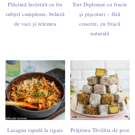
Plăcintă învârtită cu foi
Tort Diplomat cu fructe
subțiri cumpărate, brânză
și pișcoturi – fără
de vaci și telemea
coacere, cu frișcă
naturală
Lasagna rapidă la tigaie
Prăjitura Tăvălita de post