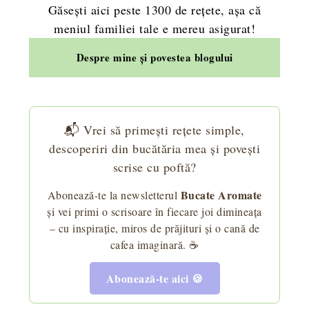
Găsești aici peste 1300 de rețete, așa că
meniul familiei tale e mereu asigurat!
Despre mine și povestea blogului
📬 Vrei să primești rețete simple,
descoperiri din bucătăria mea și povești
scrise cu poftă?
Bucate Aromate
Abonează-te la newsletterul
și vei primi o scrisoare în fiecare joi dimineața
– cu inspirație, miros de prăjituri și o cană de
cafea imaginară. ☕
Abonează-te aici 🍪