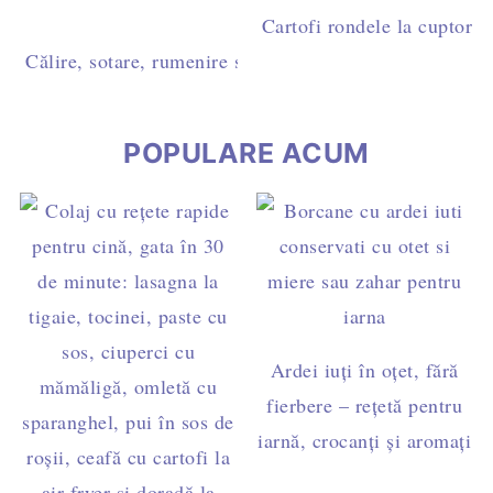
Cartofi rondele la cuptor c
Călire, sotare, rumenire sau prăjire? Diferențe și timpi 
POPULARE ACUM
Ardei iuți în oțet, fără
fierbere – rețetă pentru
iarnă, crocanți și aromați