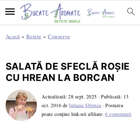
Acasă
»
Retete
»
Conserve
SALATĂ DE SFECLĂ ROŞIE
CU HREAN LA BORCAN
Actualizată:
28 sept. 2025
· Publicată:
13
oct. 2016
de
Iuliana Sbîrnea
· Postarea
poate conține link-uri afiliate·
6 comentarii