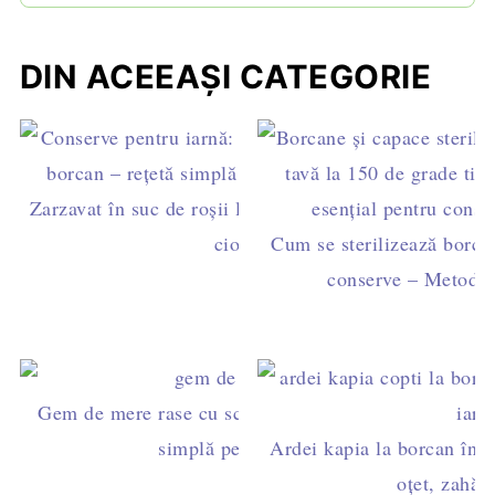
DIN ACEEAȘI CATEGORIE
Zarzavat în suc de roșii la borcan - perfect pentru
ciorbe
Cum se sterilizează borca
conserve – Metode 
Gem de mere rase cu scorțișoară și rom - rețetă
simplă pentru iarnă
Ardei kapia la borcan în su
oțet, zahăr 