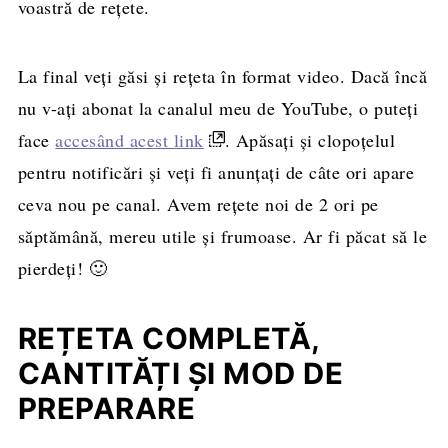
voastră de rețete.
La final veți găsi și rețeta în format video. Dacă încă
nu v-ați abonat la canalul meu de YouTube, o puteți
face
accesând acest link
. Apăsați și clopoțelul
pentru notificări și veți fi anunțați de câte ori apare
ceva nou pe canal. Avem rețete noi de 2 ori pe
săptămână, mereu utile și frumoase. Ar fi păcat să le
pierdeți! 🙂
REȚETA COMPLETĂ,
CANTITĂȚI ȘI MOD DE
PREPARARE