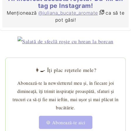
tag pe Instagram!
Menționează
@iuliana_bucate_aromate
ca să te
pot găsi!
👩‍🍳 Îți plac rețetele mele?
Abonează-te la newsletterul meu și, în fiecare joi
dimineață, îți trimit inspirație proaspătă, sfaturi și
trucuri ca să-ți fie mai ieftin, mai ușor și mai plăcut în
bucătărie.
🍪 Abonează-te aici