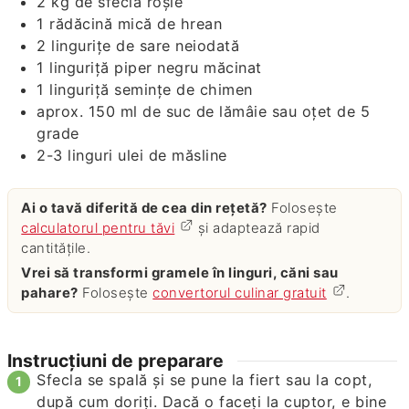
2
kg
de sfeclă roşie
1
rădăcină mică de hrean
2
linguriţe
de sare neiodată
1
linguriță
piper negru măcinat
1
linguriță
semințe de chimen
aprox. 150
ml
de suc de lămâie sau oţet de 5
grade
2-3
linguri
ulei de măsline
Ai o tavă diferită de cea din rețetă?
Folosește
calculatorul pentru tăvi
și adaptează rapid
cantitățile.
Vrei să transformi gramele în linguri, căni sau
pahare?
Folosește
convertorul culinar gratuit
.
Instrucțiuni de preparare
Sfecla se spală şi se pune la fiert sau la copt,
după cum doriţi. Dacă o faceţi la cuptor, e bine