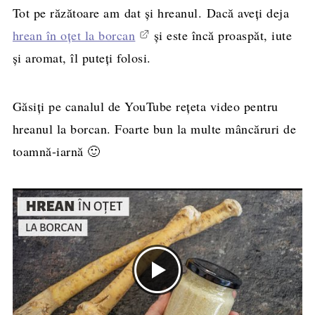
Tot pe răzătoare am dat şi hreanul. Dacă aveți deja
hrean în oțet la borcan
și este încă proaspăt, iute
și aromat, îl puteți folosi.
Găsiți pe canalul de YouTube rețeta video pentru
hreanul la borcan. Foarte bun la multe mâncăruri de
toamnă-iarnă 🙂