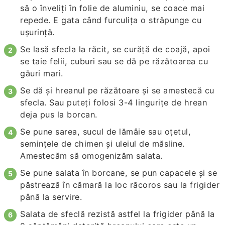
să o înveliţi în folie de aluminiu, se coace mai
repede. E gata când furculiţa o străpunge cu
uşurinţă.
Se lasă sfecla la răcit, se curăţă de coajă, apoi
se taie felii, cuburi sau se dă pe răzătoarea cu
găuri mari.
Se dă şi hreanul pe răzătoare şi se amestecă cu
sfecla. Sau puteți folosi 3-4 lingurițe de hrean
deja pus la borcan.
Se pune sarea, sucul de lămâie sau oțetul,
semințele de chimen și uleiul de măsline.
Amestecăm să omogenizăm salata.
Se pune salata în borcane, se pun capacele şi se
păstrează în cămară la loc răcoros sau la frigider
până la servire.
Salata de sfeclă rezistă astfel la frigider până la