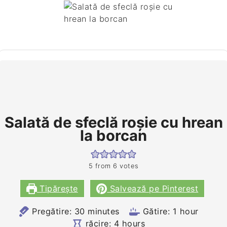
Salată de sfeclă roşie cu hrean
la borcan
5
from
6
votes
Tipărește
Salvează pe Pinterest
minutes
hour
Pregătire:
30
minutes
Gătire:
1
hour
hours
răcire:
4
hours