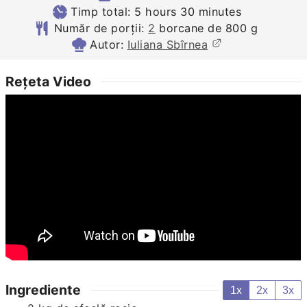
hours
minutes
Timp total:
5
hours
30
minutes
Număr de porții:
2
borcane de 800 g
Autor:
Iuliana Sbîrnea
Rețeta Video
Ingrediente
1x
2x
3x