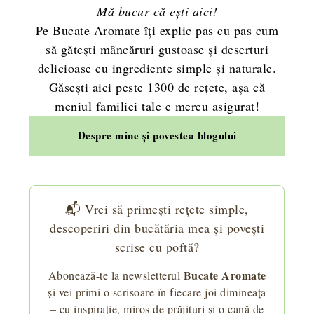
Mă bucur că ești aici!
Pe Bucate Aromate îți explic pas cu pas cum
să gătești mâncăruri gustoase și deserturi
delicioase cu ingrediente simple și naturale.
Găsești aici peste 1300 de rețete, așa că
meniul familiei tale e mereu asigurat!
Despre mine și povestea blogului
📬 Vrei să primești rețete simple,
descoperiri din bucătăria mea și povești
scrise cu poftă?
Bucate Aromate
Abonează-te la newsletterul
și vei primi o scrisoare în fiecare joi dimineața
– cu inspirație, miros de prăjituri și o cană de