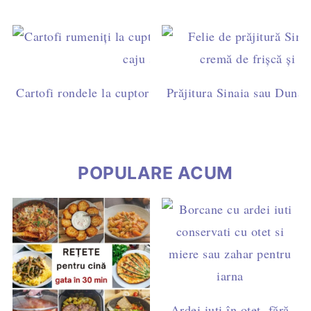
Cartofi rondele la cuptor cu pesto de busuioc și caju - 
Prăjitura Sinaia sau Dunăre
post
POPULARE ACUM
Ardei iuți în oțet, fără