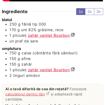
Ingrediente
1x
2x
3x
blatul
250
g
făină tip 000
170
g
unt 82% grăsime, rece
1
pliculeț
zahăr vanilat Bourbon
un praf de sare
umplutura
750
g
caise (cântărite fără sâmburi)
150
g
afine
150
g
zahăr
1
pliculeț
zahăr vanilat Bourbon
2
linguri
amidon
Ai o tavă diferită de cea din rețetă?
Folosește
calculatorul pentru tăvi
și adaptează rapid
cantitățile.