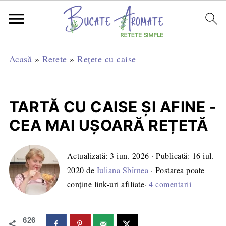
Acasă
»
Retete
»
Rețete cu caise
TARTĂ CU CAISE ȘI AFINE -
CEA MAI UȘOARĂ REȚETĂ
Actualizată:
3 iun. 2026
· Publicată:
16 iul.
2020
de
Iuliana Sbîrnea
· Postarea poate
conține link-uri afiliate·
4 comentarii
626