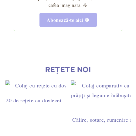
cafea imaginară. ☕
Abonează-te aici 🍪
REȚETE NOI
20 de rețete cu dovlecei – idei simple pentru mic dejun,
cină
Călire, sotare, rumenire sau