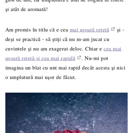
și atât de aromată!
Am promis în titlu că e cea
mai ușoară rețetă
și -
deși se practică - să știți că nu m-am jucat cu
cuvintele și nu am exagerat deloc. Chiar e
cea mai
ușoară rețetă și cea mai rapidă
. Nu-mi pot
imagina un blat cu unt mai rapid decât acesta și nici
o umplutură mai ușor de făcut.