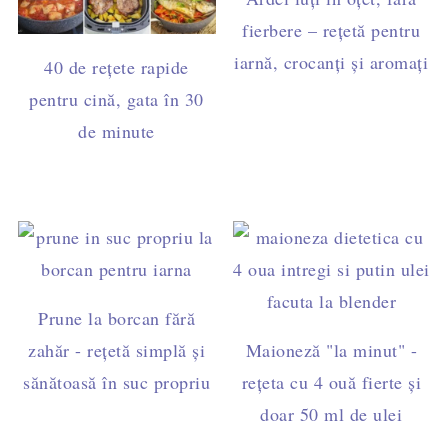
fierbere – rețetă pentru
iarnă, crocanți și aromați
40 de rețete rapide
pentru cină, gata în 30
de minute
Prune la borcan fără
zahăr - rețetă simplă și
Maioneză "la minut" -
sănătoasă în suc propriu
rețeta cu 4 ouă fierte și
doar 50 ml de ulei