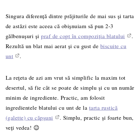
Singura diferență dintre prăjiturile de mai sus și tarta
de astăzi este aceea că obișnuiam să pun 2-3
gălbenușuri și
praf de copt în compoziția blatului
.
Rezultă un blat mai aerat și cu gust de
biscuite cu
unt
.
La rețeta de azi am vrut să simplific la maxim tot
desertul, să fie cât se poate de simplu și cu un număr
minim de ingrediente. Practic, am folosit
ingredientele blatului cu unt de la
tarta rustică
(galette) cu căpșuni
. Simplu, practic și foarte bun,
veți vedea! 😉