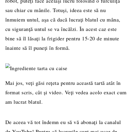
robot, puteți face același lucru folosind o furculiță
sau chiar cu mânile. Totuși, ideea este să nu
înmuiem untul, așa că dacă lucrați blatul cu mâna,
cu siguranță untul se va încălzi. În acest caz este
bine să îl lăsați la frigider pentru 15-20 de minute
înainte să îl puneți în formă.
Mai jos, veți găsi rețeta pentru această tartă atât în
format scris, cât și video. Veți vedea acolo exact cum
am lucrat blatul.
De aceea vă tot îndemn eu să vă abonați la canalul
de YouTube! Pentru că lucrurile sunt mai ușor de