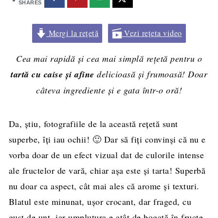
SHARES
Mergi la rețetă
Vezi rețeta video
Cea mai rapidă și cea mai simplă rețetă pentru o
tartă cu caise și afine
delicioasă și frumoasă! Doar
câteva ingrediente și e gata într-o oră!
Da, știu, fotografiile de la această rețetă sunt
superbe, îți iau ochii! 🙂 Dar să fiți convinși că nu e
vorba doar de un efect vizual dat de culorile intense
ale fructelor de vară, chiar așa este și tarta! Superbă
nu doar ca aspect, cât mai ales că arome și texturi.
Blatul este minunat, ușor crocant, dar fraged, cu
gust de unt, iar umplutura e atât de bogată în fructe