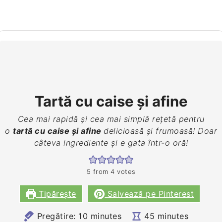
Tartă cu caise și afine
Cea mai rapidă și cea mai simplă rețetă pentru
o
tartă cu caise și afine
delicioasă și frumoasă! Doar
câteva ingrediente și e gata într-o oră!
5
from
4
votes
Tipărește
Salvează pe Pinterest
minutes
minutes
Pregătire:
10
minutes
45
minutes