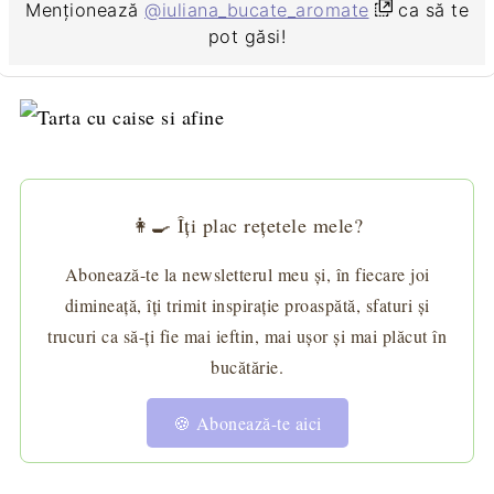
Menționează
@iuliana_bucate_aromate
ca să te
pot găsi!
👩‍🍳 Îți plac rețetele mele?
Abonează-te la newsletterul meu și, în fiecare joi
dimineață, îți trimit inspirație proaspătă, sfaturi și
trucuri ca să-ți fie mai ieftin, mai ușor și mai plăcut în
bucătărie.
🍪 Abonează-te aici