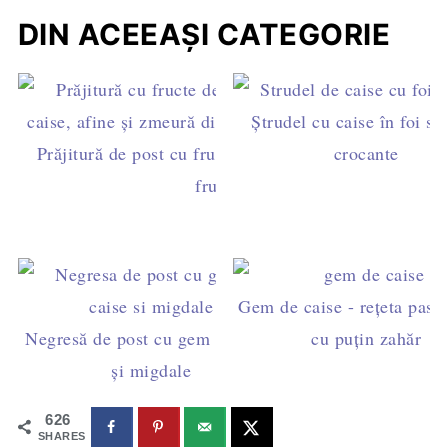
DIN ACEEAȘI CATEGORIE
Ștrudel cu caise în foi sub
Prăjitură de post cu fructe - blat pufos și multe
crocante
fructe
Gem de caise - rețeta pas c
Negresă de post cu gem de caise
cu puțin zahăr
și migdale
626
SHARES