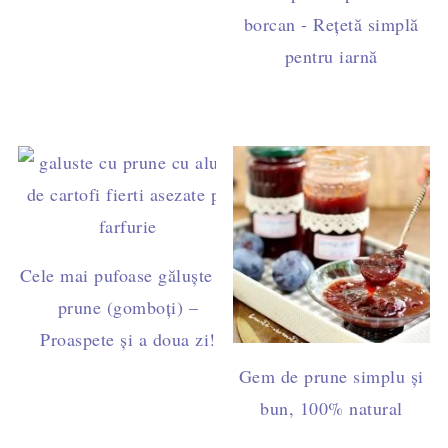
borcan - Rețetă simplă
pentru iarnă
Cele mai pufoase găluște cu
prune (gomboți) –
Proaspete și a doua zi!
Gem de prune simplu și
bun, 100% natural