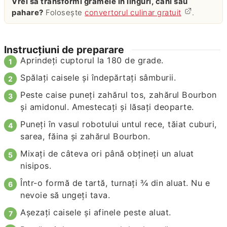
Vrei să transformi gramele în linguri, căni sau
pahare?
Folosește
convertorul culinar gratuit
.
Instrucțiuni de preparare
Aprindeți cuptorul la 180 de grade.
Spălați caisele și îndepărtați sâmburii.
Peste caise puneți zahărul tos, zahărul Bourbon
și amidonul. Amestecați și lăsați deoparte.
Puneți în vasul robotului untul rece, tăiat cuburi,
sarea, făina și zahărul Bourbon.
Mixați de câteva ori până obțineți un aluat
nisipos.
Într-o formă de tartă, turnați ¾ din aluat. Nu e
nevoie să ungeți tava.
Așezați caisele și afinele peste aluat.