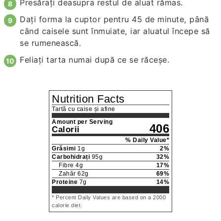
Presărați deasupra restul de aluat rămas.
Dați forma la cuptor pentru 45 de minute, până
când caisele sunt înmuiate, iar aluatul începe să
se rumenească.
Feliați tarta numai după ce se răceșe.
Nutrition Facts
Tartă cu caise și afine
Amount per Serving
406
Calorii
% Daily Value*
Grăsimi
1
g
2
%
Carbohidrați
95
g
32
%
Fibre
4
g
17
%
Zahăr
62
g
69
%
Proteine
7
g
14
%
* Percent Daily Values are based on a 2000
calorie diet.