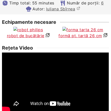
minutes
Timp total:
55
minutes
Număr de porții:
6
Autor:
Iuliana Sbîrnea
Echipamente necesare
robot de bucătărie
formă pt. tartă 26 cm
Rețeta Video