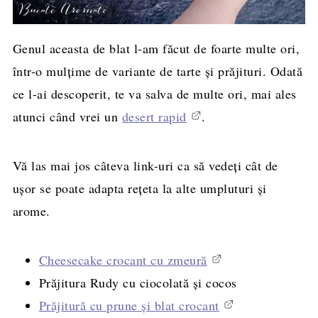
Genul aceasta de blat l-am făcut de foarte multe ori,
într-o mulțime de variante de tarte și prăjituri. Odată
ce l-ai descoperit, te va salva de multe ori, mai ales
atunci când vrei un
desert rapid
.
Vă las mai jos câteva link-uri ca să vedeți cât de
ușor se poate adapta rețeta la alte umpluturi și
arome.
Cheesecake crocant cu zmeură
Prăjitura Rudy cu ciocolată și cocos
Prăjitură cu prune și blat crocant