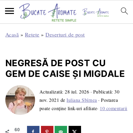
Acasă
»
Retete
»
Deserturi de post
NEGRESĂ DE POST CU
GEM DE CAISE ȘI MIGDALE
Actualizată:
28 iul. 2026
· Publicată:
30
nov. 2021
de
Iuliana Sbîrnea
· Postarea
poate conține link-uri afiliate·
10 comentarii
60