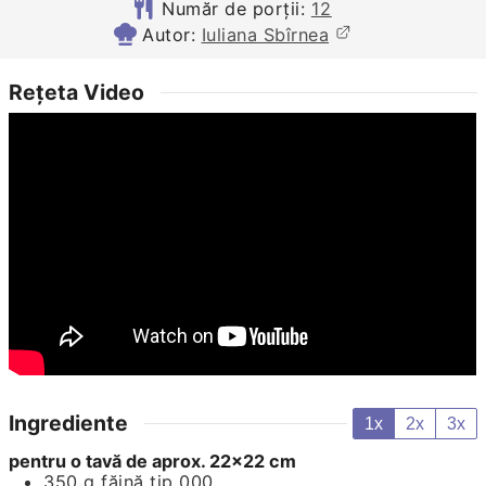
Număr de porții:
12
Autor:
Iuliana Sbîrnea
Rețeta Video
Ingrediente
1x
2x
3x
pentru o tavă de aprox. 22×22 cm
350
g
făină tip 000