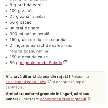
8
g
praf de copt
100
g
zahăr
25
g
zahăr vanilat
50
g
cacao
un praf de sare
300
ml
apă minerală
150
g
ulei de floarea soarelui
2
lingurițe
extract de cafea
(sau
rom/migdale/vanilie)
150
g
gem de caise
80
g
migdale crude Solaris
Ai o tavă diferită de cea din rețetă?
Folosește
calculatorul pentru tăvi
și adaptează rapid
cantitățile.
Vrei să transformi gramele în linguri, căni sau
pahare?
Folosește
convertorul culinar gratuit
.