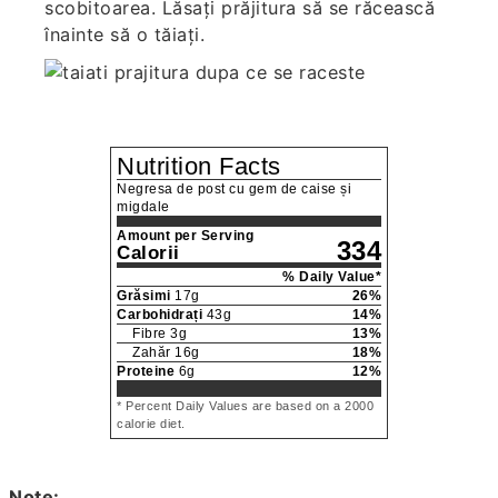
scobitoarea. Lăsați prăjitura să se răcească
înainte să o tăiați.
Nutrition Facts
Negresa de post cu gem de caise și
migdale
Amount per Serving
334
Calorii
% Daily Value*
Grăsimi
17
g
26
%
Carbohidrați
43
g
14
%
Fibre
3
g
13
%
Zahăr
16
g
18
%
Proteine
6
g
12
%
* Percent Daily Values are based on a 2000
calorie diet.
Note: