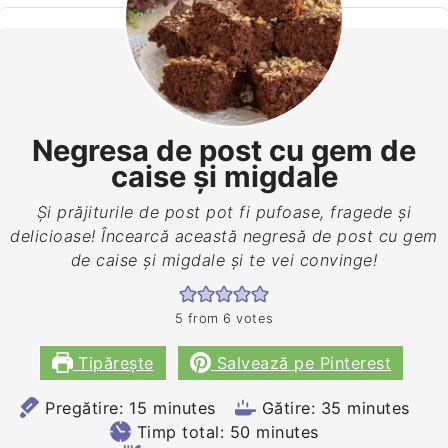
Negresa de post cu gem de
caise și migdale
Și prăjiturile de post pot fi pufoase, fragede și
delicioase! Încearcă această negresă de post cu gem
de caise și migdale și te vei convinge!
5
from
6
votes
Tipărește
Salvează pe Pinterest
minutes
minutes
Pregătire:
15
minutes
Gătire:
35
minutes
minutes
Timp total:
50
minutes