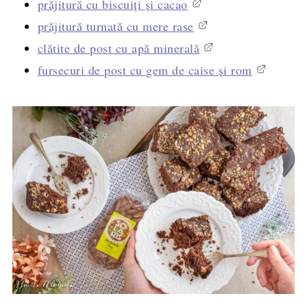
prăjitură cu biscuiți și cacao
prăjitură turnată cu mere rase
clătite de post cu apă minerală
fursecuri de post cu gem de caise și rom