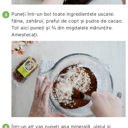
Puneți într-un bol toate ingredientele uscate:
făina, zahărul, praful de copt și pudra de cacao.
Tot aici puneți și ¾ din migdalele mărunțite.
Amestecați.
Într-un alt vas puneți apa minerală, uleiul și