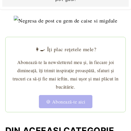
👩‍🍳 Îți plac rețetele mele?
Abonează-te la newsletterul meu și, în fiecare joi
dimineață, îți trimit inspirație proaspătă, sfaturi și
trucuri ca să-ți fie mai ieftin, mai ușor și mai plăcut în
bucătărie.
🍪 Abonează-te aici
DIN ACEEAȘI CATEGORIE