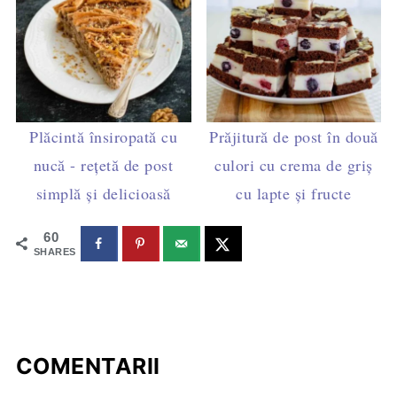
Plăcintă însiropată cu
Prăjitură de post în două
nucă - rețetă de post
culori cu crema de griș
simplă și delicioasă
cu lapte și fructe
60
SHARES
COMENTARII