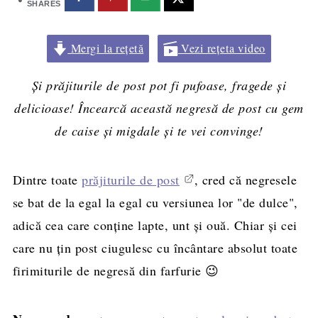
SHARES
Mergi la rețetă
Vezi rețeta video
Și prăjiturile de post pot fi pufoase, fragede și
delicioase! Încearcă această negresă de post cu gem
de caise și migdale și te vei convinge!
Dintre toate
prăjiturile de post
, cred că negresele
se bat de la egal la egal cu versiunea lor "de dulce",
adică cea care conține lapte, unt și ouă. Chiar și cei
care nu țin post ciugulesc cu încântare absolut toate
firimiturile de negresă din farfurie 😉