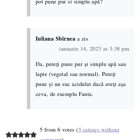
pot pune pur si simplu apă?
Iuliana Sbîrnea
a zis
ianuarie 14, 2023 at 3:38 pm
Da, puteți pune pur și simplu apă sau
lapte (vegetal sau normal). Puteți
pune și un suc acidulat dacă aveți așa
ceva, de exemplu Fanta.
5 from 6 votes (
5 ratings without
comment
)