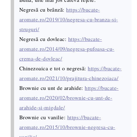
Negresă cu brânză:
https://bucate-
aromate.ro/2019/10/negresa-cu-branza-si-
struguri/
Negresă cu dovleac:
https://bucate-
aromate.ro/2014/09/negresa-pufoasa-cu-
crema-de-dovleac/
Chinezoaica e tot o negresă:
https://bucate-
aromate.ro/2021/10/prajitura-chinezoiaca/
Brownie cu unt de arahide:
https://bucate-
aromate.ro/2020/02/brownie-cu-unt-de-
arahide-si-migdale/
Brownie cu vanilie:
https://bucate-
aromate.ro/2015/10/brownie-negresa-cu-
vanilie/