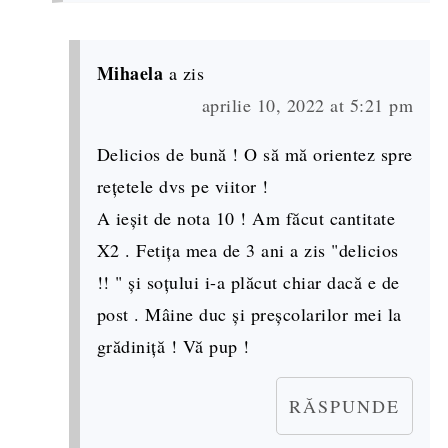
Mihaela
a zis
aprilie 10, 2022 at 5:21 pm
Delicios de bună ! O să mă orientez spre
rețetele dvs pe viitor !
A ieșit de nota 10 ! Am făcut cantitate
X2 . Fetița mea de 3 ani a zis "delicios
!! " și soțului i-a plăcut chiar dacă e de
post . Mâine duc și preșcolarilor mei la
grădiniță ! Vă pup !
RĂSPUNDE