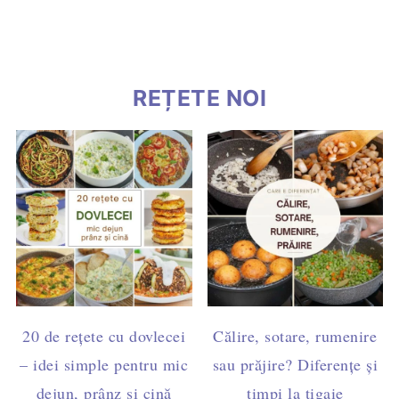
REȚETE NOI
20 de rețete cu dovlecei
Călire, sotare, rumenire
– idei simple pentru mic
sau prăjire? Diferențe și
dejun, prânz și cină
timpi la tigaie