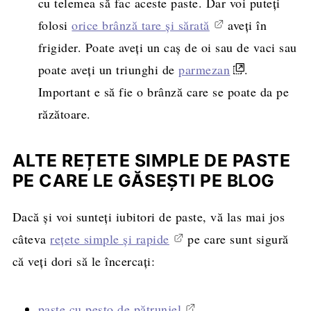
cu telemea să fac aceste paste. Dar voi puteți
folosi
orice brânză tare și sărată
aveți în
frigider. Poate aveți un caș de oi sau de vaci sau
poate aveți un triunghi de
parmezan
.
Important e să fie o brânză care se poate da pe
răzătoare.
ALTE REȚETE SIMPLE DE PASTE
PE CARE LE GĂSEȘTI PE BLOG
Dacă și voi sunteți iubitori de paste, vă las mai jos
câteva
rețete simple și rapide
pe care sunt sigură
că veți dori să le încercați:
paste cu pesto de pătrunjel