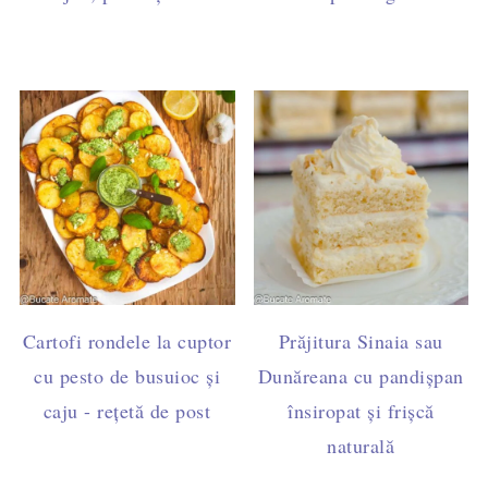
Cartofi rondele la cuptor
Prăjitura Sinaia sau
cu pesto de busuioc și
Dunăreana cu pandișpan
caju - rețetă de post
însiropat și frișcă
naturală