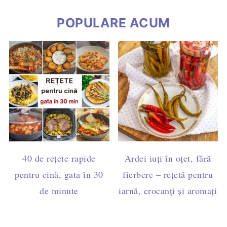
POPULARE ACUM
40 de rețete rapide
Ardei iuți în oțet, fără
pentru cină, gata în 30
fierbere – rețetă pentru
de minute
iarnă, crocanți și aromați