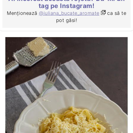
tag pe Instagram!
Menționează
@iuliana_bucate_aromate
ca să te
pot găsi!