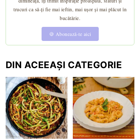
dimineață, îți trimit inspirație proaspătă, sfaturi și
trucuri ca să-ți fie mai ieftin, mai ușor și mai plăcut în
bucătărie.
🍪 Abonează-te aici
DIN ACEEAȘI CATEGORIE