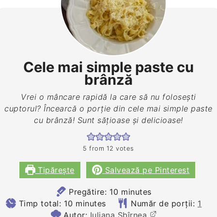
Cele mai simple paste cu
brânză
Vrei o mâncare rapidă la care să nu folosești
cuptorul? Încearcă o porție din cele mai simple paste
cu brânză! Sunt sățioase și delicioase!
5
from
12
votes
Tipărește
Salvează pe Pinterest
minutes
Pregătire:
10
minutes
minutes
Timp total:
10
minutes
Număr de porții:
1
Autor:
Iuliana Sbîrnea