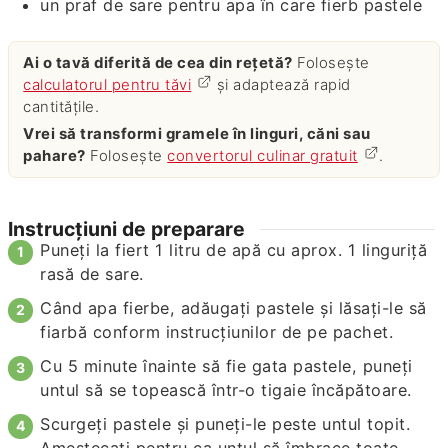
un praf de sare pentru apa în care fierb pastele
Ai o tavă diferită de cea din rețetă?
Folosește
calculatorul pentru tăvi
și adaptează rapid
cantitățile.
Vrei să transformi gramele în linguri, căni sau
pahare?
Folosește
convertorul culinar gratuit
.
Instrucțiuni de preparare
Puneți la fiert 1 litru de apă cu aprox. 1 linguriță
rasă de sare.
Când apa fierbe, adăugați pastele și lăsați-le să
fiarbă conform instrucțiunilor de pe pachet.
Cu 5 minute înainte să fie gata pastele, puneți
untul să se topească într-o tigaie încăpătoare.
Scurgeți pastele și puneți-le peste untul topit.
Amestecați pentru ca untul să îmbrace toate