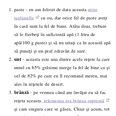
paste - eu am folosit de data aceasta
niște
tagliatelle
cu ou, dar orice fel de paste aveți
în casă sunt la fel de bune. Atâta doar, trebuie
să le fierbeți în suficientă apă (1 litru de
apă/100 g paste) și să nu uitați ca în această apă
să puneți și un praf zdravăn de sare.
unt
- aceasta este una dintre acele rețete la care
untul cu 65% grăsime merge la fel de bine ca și
cel de 82% pe care eu îl recomand mereu, mai
ales în rețetele de desert.
brânză
- pe vremea când am învățat eu să fac
rețeta aceasta
, telemeaua era brânza supremă
și cam singura care se găsea. Chiar și acum, tot