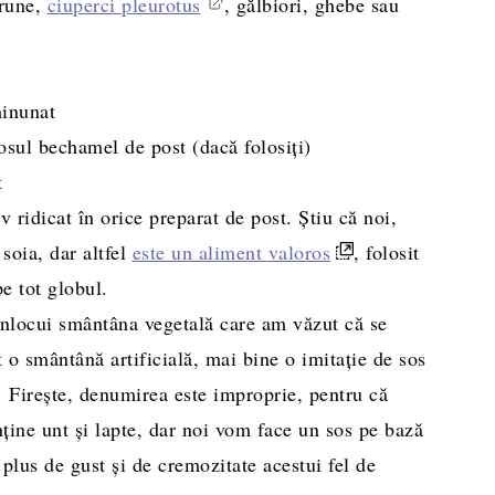
brune,
ciuperci pleurotus
, gălbiori, ghebe sau
minunat
sosul bechamel de post (dacă folosiți)
t
v ridicat în orice preparat de post. Știu că noi,
soia, dar altfel
este un aliment valoros
, folosit
e tot globul.
 înlocui smântâna vegetală care am văzut că se
t o smântână artificială, mai bine o imitație de sos
e. Firește, denumirea este improprie, pentru că
ține unt și lapte, dar noi vom face un sos pe bază
 plus de gust și de cremozitate acestui fel de