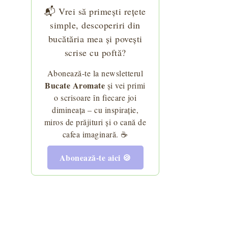
📬 Vrei să primești rețete
simple, descoperiri din
bucătăria mea și povești
scrise cu poftă?
Abonează-te la newsletterul
Bucate Aromate
și vei primi
o scrisoare în fiecare joi
dimineața – cu inspirație,
miros de prăjituri și o cană de
cafea imaginară. ☕
Abonează-te aici 🍪