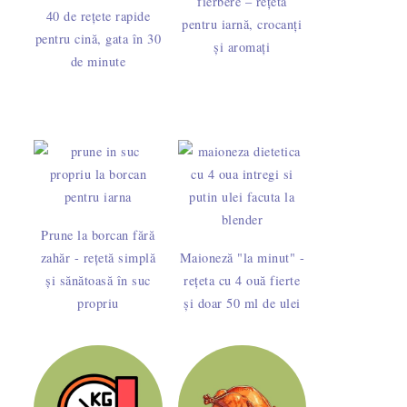
fierbere – rețetă
40 de rețete rapide
pentru iarnă, crocanți
pentru cină, gata în 30
și aromați
de minute
Prune la borcan fără
zahăr - rețetă simplă
Maioneză "la minut" -
și sănătoasă în suc
rețeta cu 4 ouă fierte
propriu
și doar 50 ml de ulei