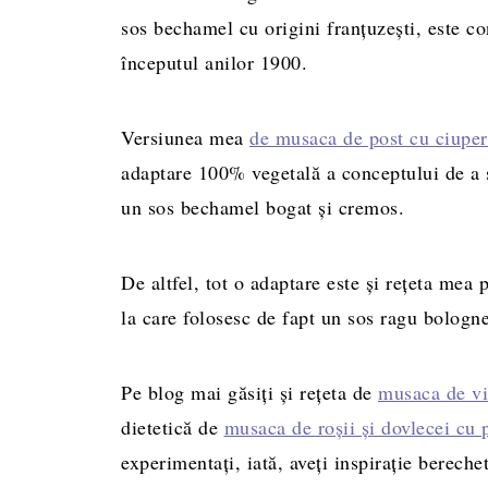
sos bechamel cu origini franțuzești, este c
începutul anilor 1900.
Versiunea mea
de musaca de post cu ciuper
adaptare 100% vegetală a conceptului de a s
un sos bechamel bogat și cremos.
De altfel, tot o adaptare este și rețeta mea 
la care folosesc de fapt un sos ragu bologne
Pe blog mai găsiți și rețeta de
musaca de vi
dietetică de
musaca de roșii și dovlecei cu 
experimentați, iată, aveți inspirație bereche