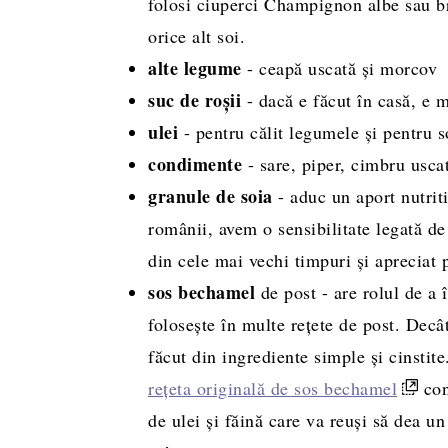
folosi ciuperci Champignon albe sau 
orice alt soi.
alte legume
- ceapă uscată și morcov
suc de roșii
- dacă e făcut în casă, e 
ulei
- pentru călit legumele și pentru 
condimente
- sare, piper, cimbru usca
granule de soia
- aduc un aport nutriti
românii, avem o sensibilitate legată de 
din cele mai vechi timpuri și apreciat p
sos bechamel
de post - are rolul de a
folosește în multe rețete de post. Decâ
făcut din ingrediente simple și cinstit
rețeta originală de sos bechamel
con
de ulei și făină care va reuși să dea un