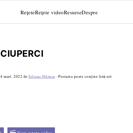
Rețete
Rețete video
Resurse
Despre
CIUPERCI
4 mart. 2022
de
Iuliana Sbîrnea
· Postarea poate conține link-uri
ă
Vezi rețeta video