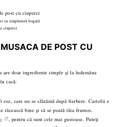
st cu umplutură bogată
e ciuperci
 MUSACA DE POST CU
a are doar ingrediente simple și la îndemâna
în casă:
fi roz, care nu se sfărâmă după fierbere. Cartofii e
 se răcească bine și să se poată tăia frumos.
te
, pentru că sunt cele mai gustoase. Puteți