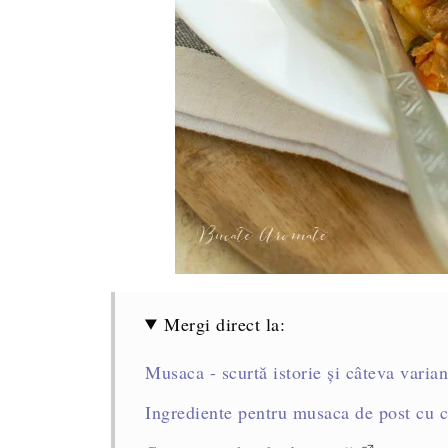
Mergi direct la:
Musaca - scurtă istorie și câteva varian
Ingrediente pentru musaca de post cu c