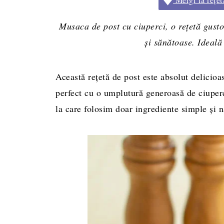
Musaca de post cu ciuperci, o rețetă gusto
și sănătoase. Ideală
Această rețetă de post este absolut delicioas
perfect cu o umplutură generoasă de ciuperc
la care folosim doar ingrediente simple și n