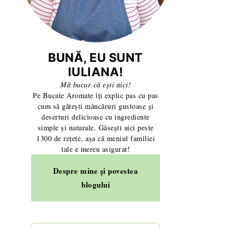
BUNĂ, EU SUNT
IULIANA!
Mă bucur că ești aici!
Pe Bucate Aromate îți explic pas cu pas
cum să gătești mâncăruri gustoase și
deserturi delicioase cu ingrediente
simple și naturale. Găsești aici peste
1300 de rețete, așa că meniul familiei
tale e mereu asigurat!
Despre mine și povestea
blogului