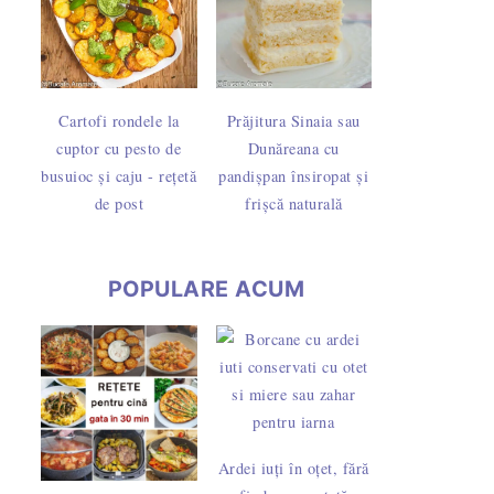
Cartofi rondele la
Prăjitura Sinaia sau
cuptor cu pesto de
Dunăreana cu
busuioc și caju - rețetă
pandișpan însiropat și
de post
frișcă naturală
POPULARE ACUM
Ardei iuți în oțet, fără