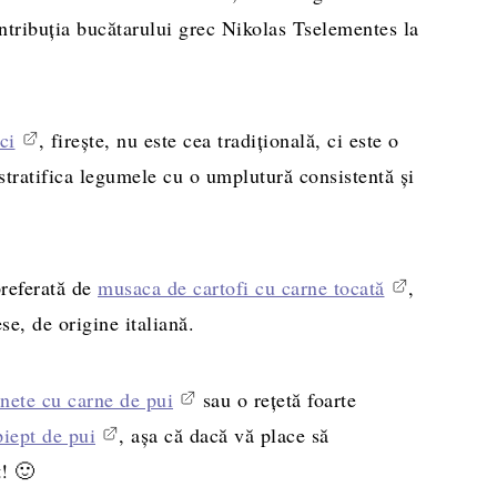
ontribuția bucătarului grec Nikolas Tselementes la
ci
, firește, nu este cea tradițională, ci este o
tratifica legumele cu o umplutură consistentă și
preferată de
musaca de cartofi cu carne tocată
,
se, de origine italiană.
nete cu carne de pui
sau o rețetă foarte
piept de pui
, așa că dacă vă place să
t! 🙂