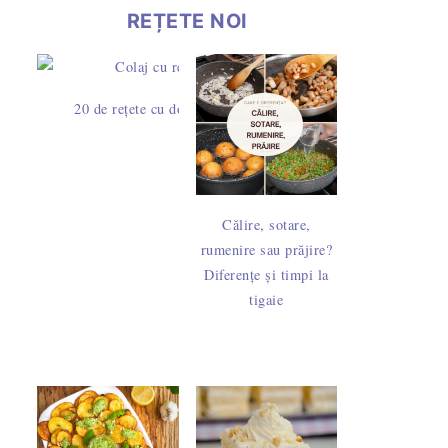
REȚETE NOI
20 de rețete cu dovlecei – idei simple pentru mic dejun, prân
Călire, sotare,
rumenire sau prăjire?
Diferențe și timpi la
tigaie