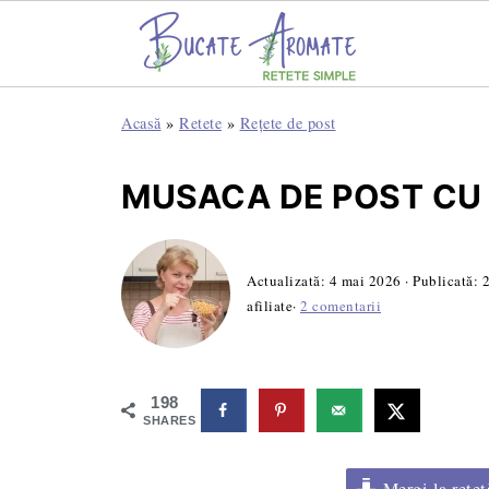
Acasă
»
Retete
»
Rețete de post
MUSACA DE POST CU 
Actualizată:
4 mai 2026
· Publicată:
2
afiliate·
2 comentarii
198
SHARES
Mergi la rețet