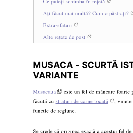
Ce puteți schimba în rețetă
Ați făcut mai multă? Cum o păstrați?
Extra-sfaturi
Alte rețete de post
Rețeta completă, cantități și mod de pr
MUSACA - SCURTĂ IST
VARIANTE
Musacaua
este un fel de mâncare foarte 
făcută cu
straturi de carne tocată
, vinete
funcție de regiune.
Se crede că originea exactă a acestui fel d