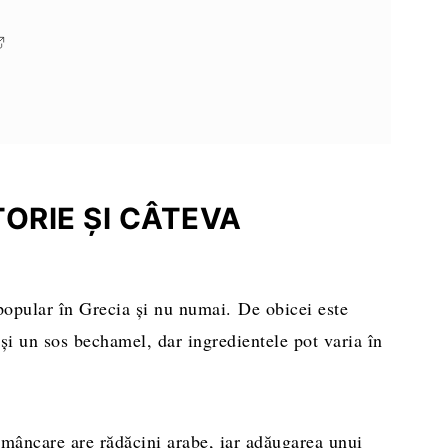
eparare
ORIE ȘI CÂTEVA
popular în Grecia și nu numai. De obicei este
 și un sos bechamel, dar ingredientele pot varia în
e mâncare are rădăcini arabe, iar adăugarea unui