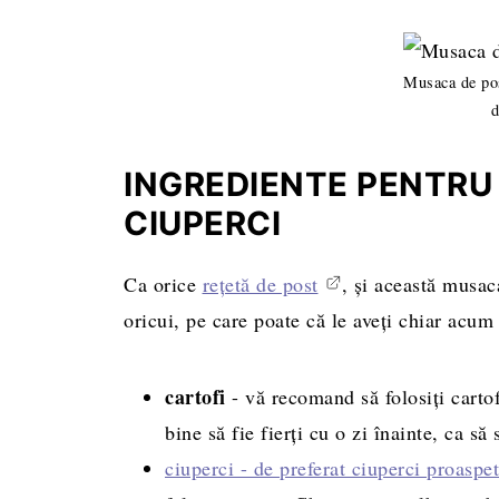
Musaca de po
d
INGREDIENTE PENTRU
CIUPERCI
Ca orice
rețetă de post
, și această musac
oricui, pe care poate că le aveți chiar acum 
cartofi
- vă recomand să folosiți carto
bine să fie fierți cu o zi înainte, ca să
ciuperci - de preferat ciuperci proaspe