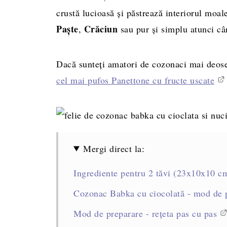
crustă lucioasă și păstrează interiorul moale
Paște
Crăciun
,
sau pur și simplu atunci cân
Dacă sunteți amatori de cozonaci mai deose
cel mai pufos Panettone cu fructe uscate
Mergi direct la:
Ingrediente pentru 2 tăvi (23x10x10 c
Cozonac Babka cu ciocolată - mod de 
Mod de preparare - rețeta pas cu pas