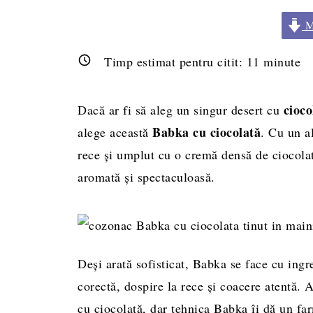
Me
Timp estimat pentru citit:
11
minute
cioco
Dacă ar fi să aleg un singur desert cu
Babka cu ciocolată
alege această
. Cu un al
rece și umplut cu o cremă densă de ciocolat
aromată și spectaculoasă.
Deși arată sofisticat, Babka se face cu ingre
corectă, dospire la rece și coacere atentă.
cu ciocolată, dar tehnica Babka îi dă un far