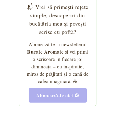
📬 Vrei să primești rețete
simple, descoperiri din
bucătăria mea și povești
scrise cu poftă?
Abonează-te la newsletterul
Bucate Aromate
și vei primi
o scrisoare în fiecare joi
dimineața – cu inspirație,
miros de prăjituri și o cană de
cafea imaginară. ☕
Abonează-te aici 🍪