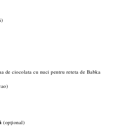
ă)
cao)
lă
(opțional)