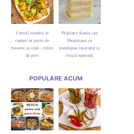
Cartofi rondele la
Prăjitura Sinaia sau
cuptor cu pesto de
Dunăreana cu
busuioc și caju - rețetă
pandișpan însiropat și
de post
frișcă naturală
POPULARE ACUM