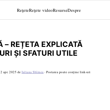
Rețete
Rețete video
Resurse
Despre
 – REȚETA EXPLICATĂ
RI ȘI SFATURI UTILE
:
2 apr. 2025
de
Iuliana Sbîrnea
· Postarea poate conține link-uri