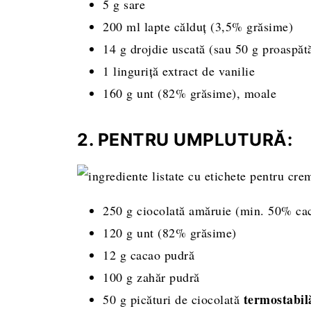
5 g sare
200 ml lapte călduț (3,5% grăsime)
14 g drojdie uscată (sau 50 g proaspăt
1 linguriță extract de vanilie
160 g unt (82% grăsime), moale
2. PENTRU UMPLUTURĂ:
250 g ciocolată amăruie (min. 50% ca
120 g unt (82% grăsime)
12 g cacao pudră
100 g zahăr pudră
termostabi
50 g picături de ciocolată