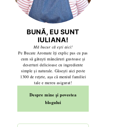
BUNĂ, EU SUNT
IULIANA!
Mă bucur că ești aici!
Pe Bucate Aromate îți explic pas cu pas
cum să gătești mâncăruri gustoase și
deserturi delicioase cu ingrediente
simple și naturale. Găsești aici peste
1300 de rețete, așa că meniul familiei
tale e mereu asigurat!
Despre mine și povestea
blogului