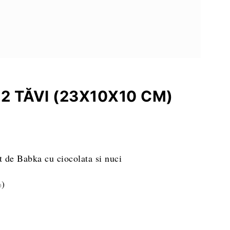
eparare
2 TĂVI (23X10X10 CM)
%)