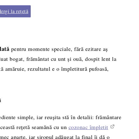
rgi la rețetă
lată
pentru momente speciale, fără ezitare aș
uat bogat, frământat cu unt și ouă, dospit lent la
ă amăruie, rezultatul e o împletitură pufoasă,
diente simple, iar reușita stă în detalii: frământare
 Această rețetă seamănă cu un
cozonac împletit
mec aparte, iar siropul adăugat la final îi dă o