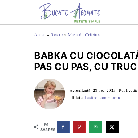
Acasă
»
Retete
»
Masa de Crăciun
BABKA CU CIOCOLATĂ
PAS CU PAS, CU TRUCU
Actualizată:
28 oct. 2025
· Publicată
afiliate·
Lasă un comentariu
91
SHARES