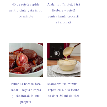
40 de rețete rapide
Ardei iuți în oțet, fără
pentru cină, gata în 30
fierbere – rețetă
de minute
pentru iarnă, crocanți
și aromați
Prune la borcan fără
Maioneză "la minut" -
zahăr - rețetă simplă
rețeta cu 4 ouă fierte
și sănătoasă în suc
și doar 50 ml de ulei
propriu