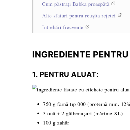
Cum păstrați Babka proaspătă
Alte sfaturi pentru reușita rețetei
Întrebări frecvente
Rețete asemănătoare
Rețeta completă, cantități și mod de pr
INGREDIENTE PENTRU 
1. PENTRU ALUAT:
750 g făină tip 000 (proteină min. 12
3 ouă + 2 gălbenușuri (mărime XL)
100 g zahăr