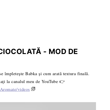
IOCOLATĂ - MOD DE
e împletește Babka și cum arată textura finală.
onați la canalul meu de YouTube 👉
eAromate/videos