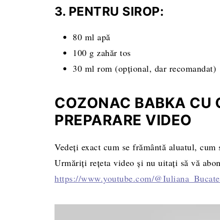
3. PENTRU SIROP:
80 ml apă
100 g zahăr tos
30 ml rom (opțional, dar recomandat)
COZONAC BABKA CU C
PREPARARE VIDEO
Vedeți exact cum se frământă aluatul, cum s
Urmăriți rețeta video și nu uitați să vă ab
https://www.youtube.com/@Iuliana_Bucat