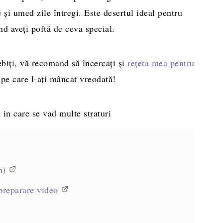
 și umed zile întregi. Este desertul ideal pentru
d aveți poftă de ceva special.
biți, vă recomand să încercați și
rețeta mea pentru
pe care l-ați mâncat vreodată!
m)
preparare video