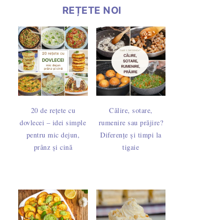
REȚETE NOI
20 de rețete cu
Călire, sotare,
dovlecei – idei simple
rumenire sau prăjire?
pentru mic dejun,
Diferențe și timpi la
prânz și cină
tigaie