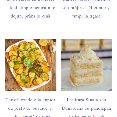
– idei simple pentru mic
sau prăjire? Diferențe și
dejun, prânz și cină
timpi la tigaie
Cartofi rondele la cuptor
Prăjitura Sinaia sau
cu pesto de busuioc și
Dunăreana cu pandișpan
caju - rețetă de post
însiropat și frișcă