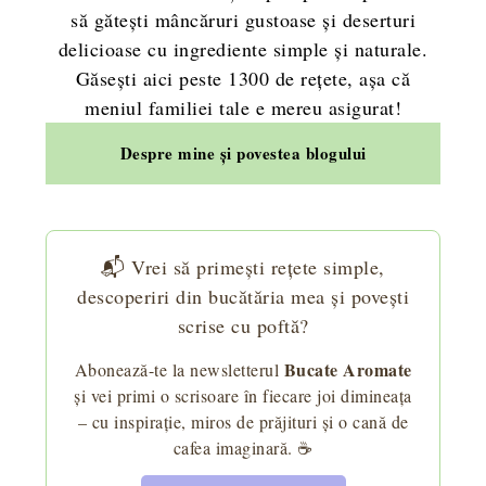
să gătești mâncăruri gustoase și deserturi
delicioase cu ingrediente simple și naturale.
Găsești aici peste 1300 de rețete, așa că
meniul familiei tale e mereu asigurat!
Despre mine și povestea blogului
📬 Vrei să primești rețete simple,
descoperiri din bucătăria mea și povești
scrise cu poftă?
Bucate Aromate
Abonează-te la newsletterul
și vei primi o scrisoare în fiecare joi dimineața
– cu inspirație, miros de prăjituri și o cană de
cafea imaginară. ☕