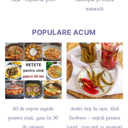
naturală
POPULARE ACUM
40 de rețete rapide
Ardei iuți în oțet, fără
pentru cină, gata în 30
fierbere – rețetă pentru
de minute
iarnă, crocanți și aromați