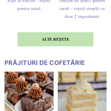
roșii la borcan - rețeta
(bulion de ardei) pentru
pentru iarnă
iarnă – rețetă simplă cu
doar 2 ingrediente
ALTE REȚETE
PRĂJITURI DE COFETĂRIE