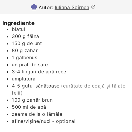
Autor:
Iuliana Sbîrnea
Ingrediente
blatul
300
g
făină
150
g
de unt
80
g
zahăr
1
gălbenuş
un praf de sare
3-4
linguri de apă rece
umplutura
4-5
gutui sănătoase
(curăţate de coajă şi tăiate
felii)
100
g
zahăr brun
500
ml
de apă
zeama de la o lămâie
afine/vişine/nuci - opţional