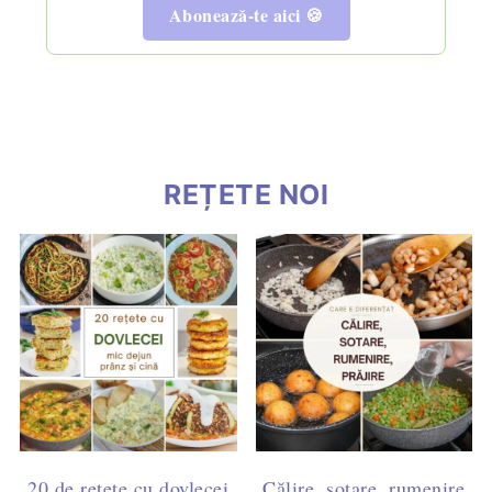
Abonează-te aici 🍪
REȚETE NOI
20 de rețete cu dovlecei
Călire, sotare, rumenire