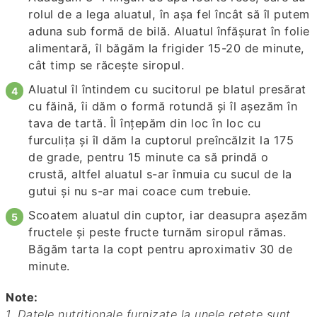
rolul de a lega aluatul, în aşa fel încât să îl putem
aduna sub formă de bilă. Aluatul înfăşurat în folie
alimentară, îl băgăm la frigider 15-20 de minute,
cât timp se răceşte siropul.
Aluatul îl întindem cu sucitorul pe blatul presărat
cu făină, îi dăm o formă rotundă şi îl aşezăm în
tava de tartă. Îl înţepăm din loc în loc cu
furculiţa şi îl dăm la cuptorul preîncălzit la 175
de grade, pentru 15 minute ca să prindă o
crustă, altfel aluatul s-ar înmuia cu sucul de la
gutui şi nu s-ar mai coace cum trebuie.
Scoatem aluatul din cuptor, iar deasupra aşezăm
fructele şi peste fructe turnăm siropul rămas.
Băgăm tarta la copt pentru aproximativ 30 de
minute.
Note:
1. Datele nutriționale furnizate la unele rețete sunt