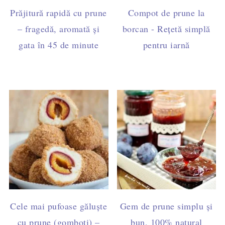
Prăjitură rapidă cu prune
Compot de prune la
– fragedă, aromată și
borcan - Rețetă simplă
gata în 45 de minute
pentru iarnă
Cele mai pufoase găluște
Gem de prune simplu și
cu prune (gomboți) –
bun, 100% natural