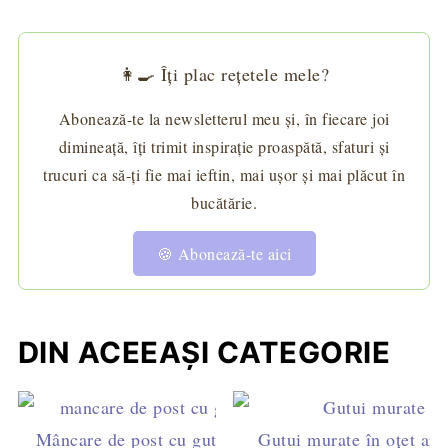
👩‍🍳 Îți plac rețetele mele?
Abonează-te la newsletterul meu și, în fiecare joi
dimineață, îți trimit inspirație proaspătă, sfaturi și
trucuri ca să-ți fie mai ieftin, mai ușor și mai plăcut în
bucătărie.
🍪 Abonează-te aici
DIN ACEEAȘI CATEGORIE
Mâncare de post cu gutui și sos caramel (zahăr
Gutui murate în oțet ar