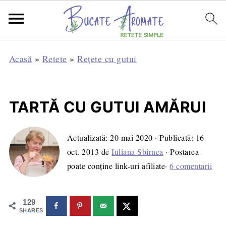
Acasă
»
Retete
»
Rețete cu gutui
TARTĂ CU GUTUI AMĂRUI
Actualizată:
20 mai 2020
· Publicată:
16
oct. 2013
de
Iuliana Sbîrnea
· Postarea
poate conține link-uri afiliate·
6 comentarii
129
SHARES