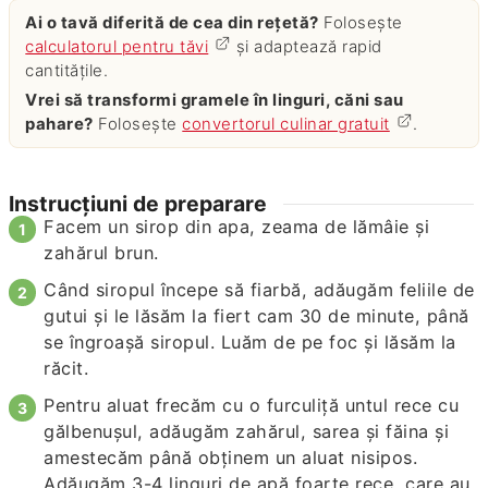
Ai o tavă diferită de cea din rețetă?
Folosește
calculatorul pentru tăvi
și adaptează rapid
cantitățile.
Vrei să transformi gramele în linguri, căni sau
pahare?
Folosește
convertorul culinar gratuit
.
Instrucțiuni de preparare
Facem un sirop din apa, zeama de lămâie şi
zahărul brun.
Când siropul începe să fiarbă, adăugăm feliile de
gutui şi le lăsăm la fiert cam 30 de minute, până
se îngroaşă siropul. Luăm de pe foc şi lăsăm la
răcit.
Pentru aluat frecăm cu o furculiţă untul rece cu
gălbenuşul, adăugăm zahărul, sarea şi făina şi
amestecăm până obţinem un aluat nisipos.
Adăugăm 3-4 linguri de apă foarte rece, care au