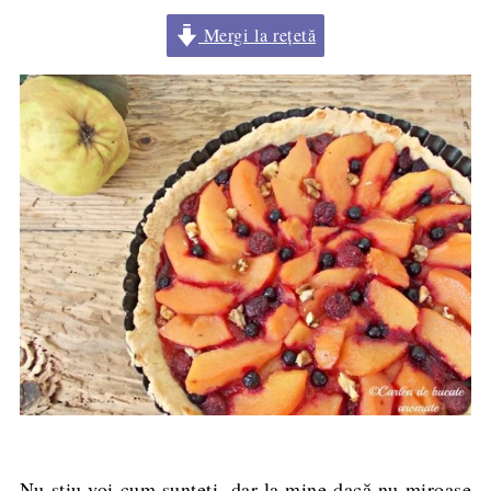
Mergi la rețetă
Nu ştiu voi cum sunteţi, dar la mine dacă nu miroase