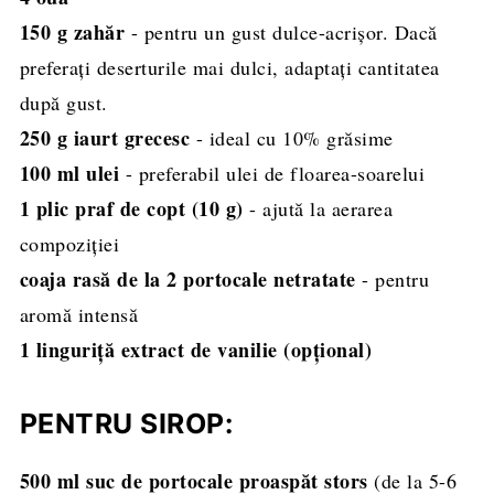
150 g zahăr
- pentru un gust dulce-acrișor. Dacă
preferați deserturile mai dulci, adaptați cantitatea
după gust.
250 g iaurt grecesc
- ideal cu 10% grăsime
100 ml ulei
- preferabil ulei de floarea-soarelui
1 plic praf de copt (10 g)
- ajută la aerarea
compoziției
coaja rasă de la 2 portocale netratate
- pentru
aromă intensă
1 linguriță extract de vanilie (opțional)
PENTRU SIROP:
500 ml suc de portocale proaspăt stors
(de la 5-6