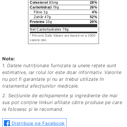
Colesterol
83
mg
28
%
Carbohidrați
78
g
26
%
Fibre
1
g
4
%
Zahăr
47
g
52
%
Proteine
10
g
20
%
Net Carbohydrates
76
g
* Percent Daily Values are based on a 2000
calorie diet.
Note:
1. Datele nutriționale furnizate la unele rețete sunt
estimative, iar rolul lor este doar informativ. Valorile
nu pot fi garantate și nu ar trebui utilizate în
tratamentul afecțiunilor medicale.
2. Secțiunile de echipamente și ingrediente de mai
sus pot conține linkuri afiliate către produse pe care
le folosesc și le recomand.
Distribuie pe Facebook