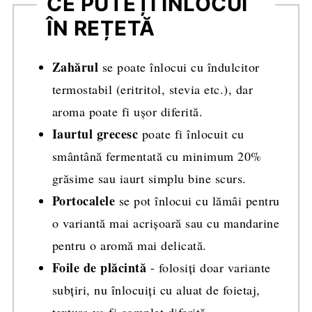
CE PUTEȚI ÎNLOCUI
ÎN REȚETĂ
Zahărul
se poate înlocui cu îndulcitor
termostabil (eritritol, stevia etc.), dar
aroma poate fi ușor diferită.
Iaurtul grecesc
poate fi înlocuit cu
smântână fermentată cu minimum 20%
grăsime sau iaurt simplu bine scurs.
Portocalele
se pot înlocui cu lămâi pentru
o variantă mai acrișoară sau cu mandarine
pentru o aromă mai delicată.
Foile de plăcintă
- folosiți doar variante
subțiri, nu înlocuiți cu aluat de foietaj,