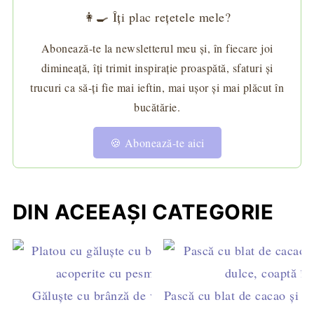
👩‍🍳 Îți plac rețetele mele?
Abonează-te la newsletterul meu și, în fiecare joi
dimineață, îți trimit inspirație proaspătă, sfaturi și
trucuri ca să-ți fie mai ieftin, mai ușor și mai plăcut în
bucătărie.
🍪 Abonează-te aici
DIN ACEEAȘI CATEGORIE
Găluște cu brânză de vaci și căpșuni întregi,
Pască cu blat de cacao și fr