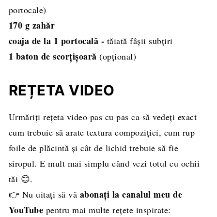
portocale)
170 g zahăr
coaja de la 1 portocală -
tăiată fâșii subțiri
1 baton de scorțișoară
(opțional)
REȚETA VIDEO
Urmăriți rețeta video pas cu pas ca să vedeți exact
cum trebuie să arate textura compoziției, cum rup
foile de plăcintă și cât de lichid trebuie să fie
siropul. E mult mai simplu când vezi totul cu ochii
tăi 😊.
abonați la canalul meu de
👉 Nu uitați să vă
YouTube
pentru mai multe rețete inspirate: