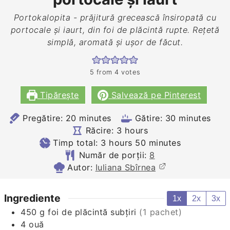
Portokalopita - prăjitură grecească însiropată cu
portocale și iaurt, din foi de plăcintă rupte. Rețetă
simplă, aromată și ușor de făcut.
5
from
4
votes
Tipărește
Salvează pe Pinterest
minutes
minutes
Pregătire:
20
minutes
Gătire:
30
minutes
hours
Răcire:
3
hours
hours
minutes
Timp total:
3
hours
50
minutes
Număr de porții:
8
Autor:
Iuliana Sbîrnea
Ingrediente
1x
2x
3x
450
g
foi de plăcintă subțiri
(1 pachet)
4
ouă