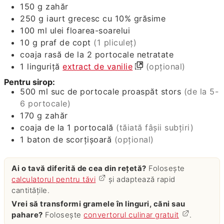
150
g
zahăr
250
g
iaurt grecesc cu 10% grăsime
100
ml
ulei floarea-soarelui
10
g
praf de copt
(1 pliculeț)
coaja rasă de la 2 portocale netratate
1
linguriță
extract de vanilie
(opțional)
Pentru sirop:
500
ml
suc de portocale proaspăt stors
(de la 5-
6 portocale)
170
g
zahăr
coaja de la 1 portocală
(tăiată fâșii subțiri)
1
baton de scorțișoară
(opțional)
Ai o tavă diferită de cea din rețetă?
Folosește
calculatorul pentru tăvi
și adaptează rapid
cantitățile.
Vrei să transformi gramele în linguri, căni sau
pahare?
Folosește
convertorul culinar gratuit
.