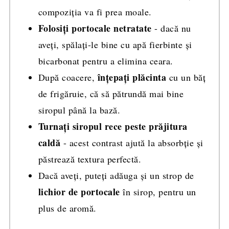
compoziția va fi prea moale.
Folosiți portocale netratate
- dacă nu
aveți, spălați-le bine cu apă fierbinte și
bicarbonat pentru a elimina ceara.
înțepați plăcinta
După coacere,
cu un băț
de frigăruie, că să pătrundă mai bine
siropul până la bază.
Turnați siropul rece peste prăjitura
caldă
- acest contrast ajută la absorbție și
păstrează textura perfectă.
Dacă aveți, puteți adăuga și un strop de
lichior de portocale
în sirop, pentru un
plus de aromă.