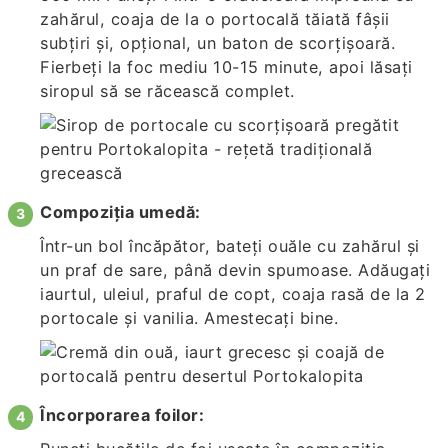
zahărul, coaja de la o portocală tăiată fâșii
subțiri și, opțional, un baton de scorțișoară.
Fierbeți la foc mediu 10-15 minute, apoi lăsați
siropul să se răcească complet.
Compoziția umedă:
Într-un bol încăpător, bateți ouăle cu zahărul și
un praf de sare, până devin spumoase. Adăugați
iaurtul, uleiul, praful de copt, coaja rasă de la 2
portocale și vanilia. Amestecați bine.
Încorporarea foilor: