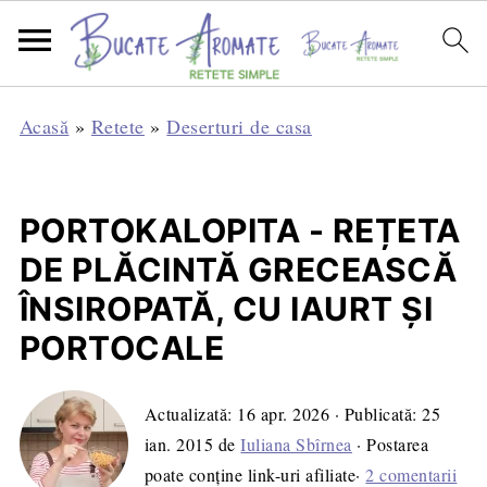
Acasă
»
Retete
»
Deserturi de casa
PORTOKALOPITA - REȚETA
DE PLĂCINTĂ GRECEASCĂ
ÎNSIROPATĂ, CU IAURT ŞI
PORTOCALE
Actualizată:
16 apr. 2026
· Publicată:
25
ian. 2015
de
Iuliana Sbîrnea
· Postarea
poate conține link-uri afiliate·
2 comentarii