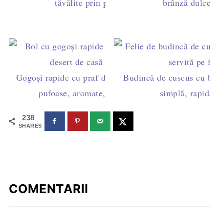
tăvălite prin pesmet vanilat
brânză dulce p
Gogoși rapide cu praf de copt, mere și stafide –
Budincă de cuscus cu brâ
pufoase, aromate, gata în 15 minute
simplă, rapidă ș
238
SHARES
COMENTARII