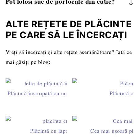
Pot folosi suc de portocale din cutie?
egale. Se vor înmuia oricum în compoziție.
Recomand sucul proaspăt stors - aroma și
echilibrul dulce-acrișor sunt incomparabile.
ALTE REȚETE DE PLĂCINTE
PE CARE SĂ LE ÎNCERCAȚI
Vreți să încercați și alte rețete asemănătoare? Iată ce
mai găsiți pe blog:
Plăcintă însiropată cu nucă - rețetă de post simplă și d
Plăcintă crea
Plăcintă cu lapte, vanilie și fructe de pădure
Cea mai ușoară plăci