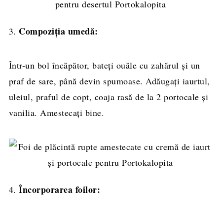
Compoziția umedă:
3.
Într-un bol încăpător, bateți ouăle cu zahărul și un
praf de sare, până devin spumoase. Adăugați iaurtul,
uleiul, praful de copt, coaja rasă de la 2 portocale și
vanilia. Amestecați bine.
Încorporarea foilor:
4.