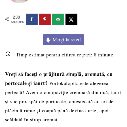
238
SHARES
Mergi la rețetă
Timp estimat pentru citirea rețetei:
8
minute
Vreți să faceți o prăjitură simplă, aromată, cu
portocale și iaurt?
Portokalopita este alegerea
perfectă! Avem o compoziție cremoasă din ouă, iaurt
și suc proaspăt de portocale, amestecată cu foi de
plăcintă rupte și coaptă până devine aurie, apoi
scăldată în sirop aromat.