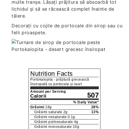
multe tranșe. Lăsați prăjitura să absoarbă tot
lichidul și să se răcească complet înainte de
tăiere.
Decorați cu cojile de portocale din sirop sau cu
felii proaspete.
Nutrition Facts
Portokalopita - prăjitură grecească
însiropată cu portocale și iaurt
Amount per Serving
507
Calorii
% Daily Value*
Grăsimi
18
g
28
%
Grăsimi saturate
2
g
13
%
Grăsimi nesaturate
0.1
g
Grăsimi polinesaturate
4
g
Grăsimi monosaturate
10
g