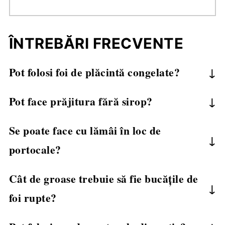
ÎNTREBĂRI FRECVENTE
Pot folosi foi de plăcintă congelate?
Da, dar lăsati-le să se decongeleze peste noapte
Pot face prăjitura fără sirop?
la frigider.
Pot face prăjitura fără sirop?
Se poate face cu lămâi în loc de
Nu e recomandat - portokalopita este prin
portocale?
definiție o prăjitură însiropată. Fără sirop,
textura nu va fi la fel.
Da, dar va fi mai acrișoară. Adăugați mai mult
Cât de groase trebuie să fie bucățile de
zahăr în sirop.
foi rupte?
Cam cât palma, dar nu vă faceți griji să fie