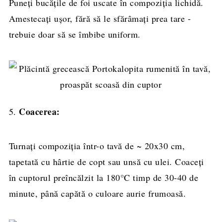
Puneți bucățile de foi uscate în compoziția lichidă.
Amestecați ușor, fără să le sfărâmați prea tare -
trebuie doar să se îmbibe uniform.
Coacerea:
5.
Turnați compoziția într-o tavă de ~ 20x30 cm,
tapetată cu hârtie de copt sau unsă cu ulei. Coaceți
în cuptorul preîncălzit la 180°C timp de 30-40 de
minute, până capătă o culoare aurie frumoasă.