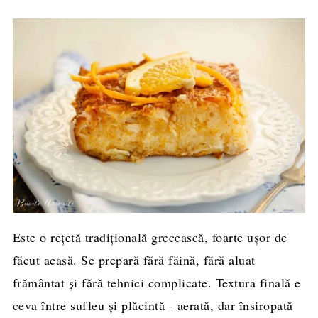
Este o rețetă tradițională grecească, foarte ușor de
făcut acasă. Se prepară fără făină, fără aluat
frământat și fără tehnici complicate. Textura finală e
ceva între sufleu și plăcintă - aerată, dar însiropată