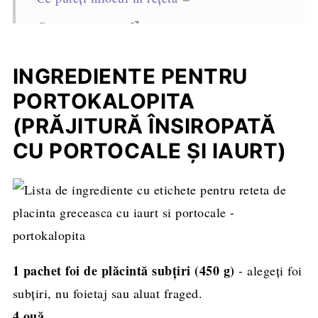
Cum se servește
Cum se păstrează
INGREDIENTE PENTRU
Sfaturi profesioniste pentru reușita rețetei
PORTOKALOPITA
Întrebări frecvente
(PRĂJITURĂ ÎNSIROPATĂ
Alte rețete de plăcinte pe care să le încercați
CU PORTOCALE ȘI IAURT)
Rețeta completă, cantități și mod de
preparare
1 pachet foi de plăcintă subțiri (450 g)
- alegeți foi
subțiri, nu foietaj sau aluat fraged.
4 ouă