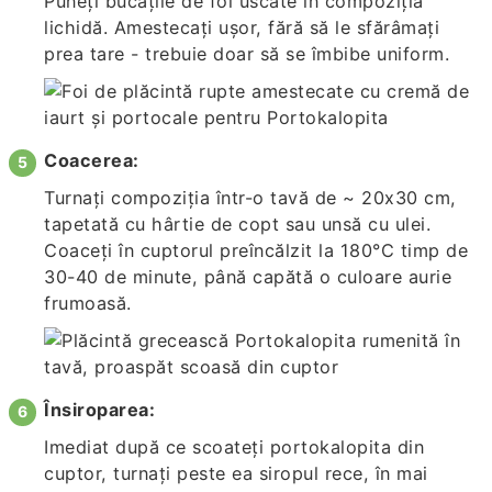
Puneți bucățile de foi uscate în compoziția
lichidă. Amestecați ușor, fără să le sfărâmați
prea tare - trebuie doar să se îmbibe uniform.
Coacerea:
Turnați compoziția într-o tavă de ~ 20x30 cm,
tapetată cu hârtie de copt sau unsă cu ulei.
Coaceți în cuptorul preîncălzit la 180°C timp de
30-40 de minute, până capătă o culoare aurie
frumoasă.
Însiroparea:
Imediat după ce scoateți portokalopita din
cuptor, turnați peste ea siropul rece, în mai