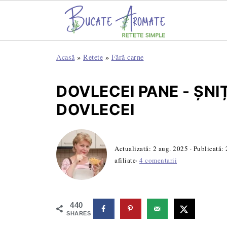
Acasă
»
Retete
»
Fără carne
DOVLECEI PANE - ȘN
DOVLECEI
Actualizată:
2 aug. 2025
· Publicată:
afiliate·
4 comentarii
440
SHARES