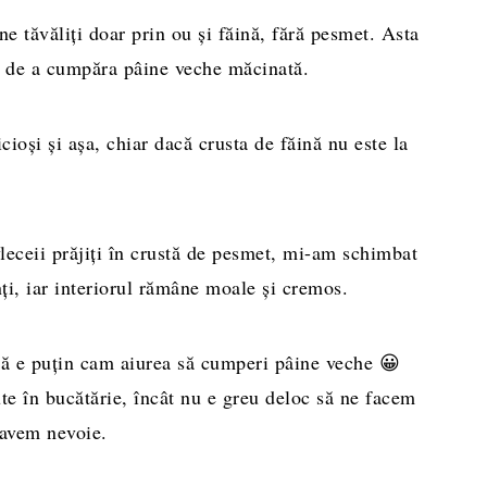
 tăvăliți doar prin ou și făină, fără pesmet. Asta
i de a cumpăra pâine veche măcinată.
icioși și așa, chiar dacă crusta de făină nu este la
eceii prăjiți în crustă de pesmet, mi-am schimbat
nți, iar interiorul rămâne moale și cremos.
ă e puțin cam aiurea să cumperi pâine veche 😀
te în bucătărie, încât nu e greu deloc să ne facem
 avem nevoie.