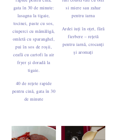
Ardei iuți în oțet, fără
fierbere – rețetă
pentru iarnă, crocanți
și aromați
40 de rețete rapide
pentru cină, gata în 30
de minute