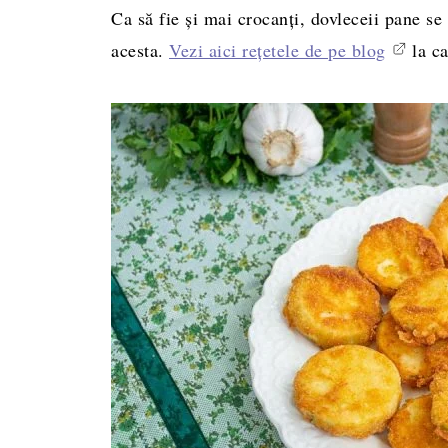
Ca să fie și mai crocanți, dovleceii pane se 
acesta.
Vezi aici rețetele de pe blog
la ca