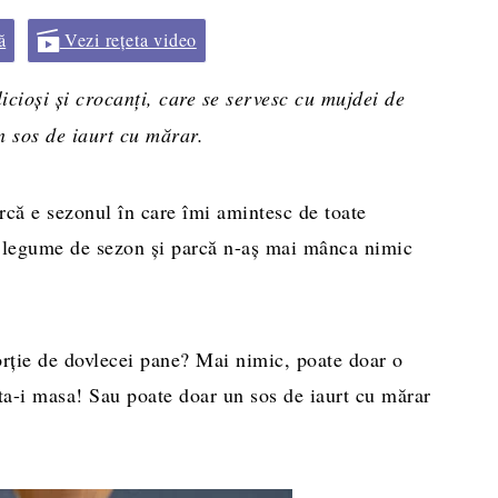
ă
Vezi rețeta video
licioși și crocanți, care se servesc cu mujdei de
n sos de iaurt cu mărar.
arcă e sezonul în care îmi amintesc de toate
cu legume de sezon şi parcă n-aş mai mânca nimic
orţie de dovlecei pane? Mai nimic, poate doar o
ata-i masa! Sau poate doar un sos de iaurt cu mărar