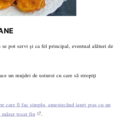
PANE
se pot servi și ca fel principal, eventual alături de
face un mujdei de usturoi cu care să stropiți
 pe care îl fac simplu, amestecând iaurt gras cu un
n mărar tocat fin
.