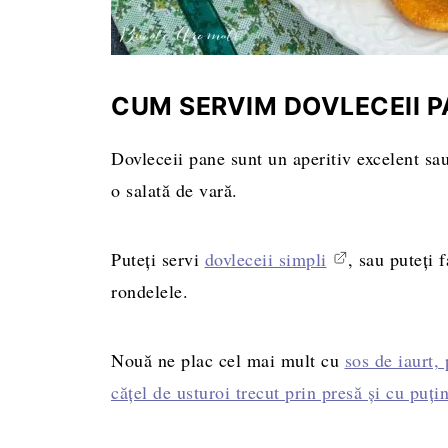
CUM SERVIM DOVLECEII 
Dovleceii pane sunt un aperitiv excelent sau 
o salată de vară.
Puteți servi
dovleceii simpli
, sau puteți 
rondelele.
Nouă ne plac cel mai mult cu
sos de iaurt,
cățel de usturoi trecut prin presă și cu puți