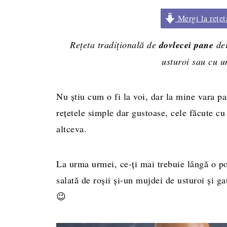
Mergi la rețet
Rețeta tradițională de
dovlecei pane
de
usturoi sau cu u
Nu ştiu cum o fi la voi, dar la mine vara p
reţetele simple dar gustoase, cele făcute 
altceva.
La urma urmei, ce-ţi mai trebuie lângă o p
salată de roşii şi-un mujdei de usturoi şi g
😉