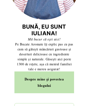
BUNĂ, EU SUNT
IULIANA!
Mă bucur că ești aici!
Pe Bucate Aromate îți explic pas cu pas
cum să gătești mâncăruri gustoase și
deserturi delicioase cu ingrediente
simple și naturale. Găsești aici peste
1300 de rețete, așa că meniul familiei
tale e mereu asigurat!
Despre mine și povestea
blogului