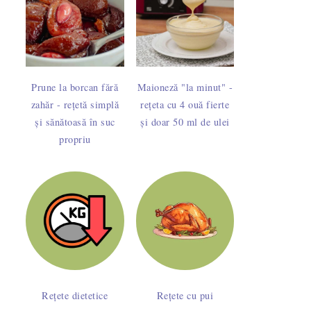
Prune la borcan fără
Maioneză "la minut" -
zahăr - rețetă simplă
rețeta cu 4 ouă fierte
și sănătoasă în suc
și doar 50 ml de ulei
propriu
Rețete dietetice
Rețete cu pui