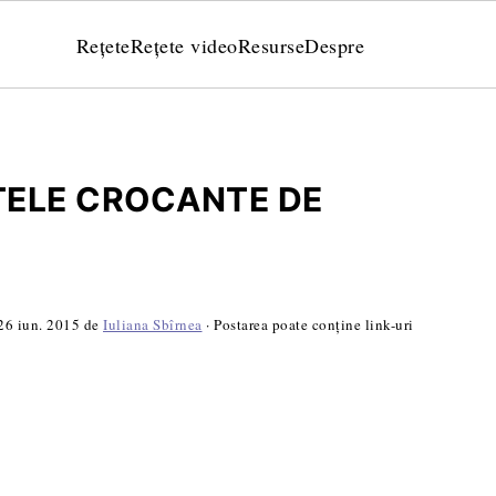
Rețete
Rețete video
Resurse
Despre
IȚELE CROCANTE DE
26 iun. 2015
de
Iuliana Sbîrnea
· Postarea poate conține link-uri