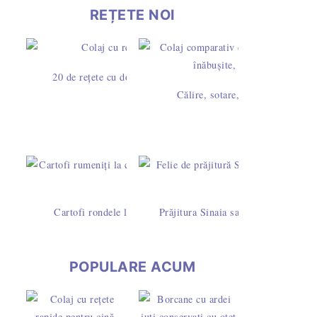
REȚETE NOI
20 de rețete cu dovlecei – idei simple pentru mic dejun, prân
Călire, sotare, rumenire sau prăj
Cartofi rondele la cuptor cu pesto de busuioc și caju - rețet
Prăjitura Sinaia sau Dunăreana cu pa
POPULARE ACUM