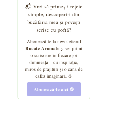
📬 Vrei să primești rețete
simple, descoperiri din
bucătăria mea și povești
scrise cu poftă?
Abonează-te la newsletterul
Bucate Aromate
și vei primi
o scrisoare în fiecare joi
dimineața – cu inspirație,
miros de prăjituri și o cană de
cafea imaginară. ☕
Abonează-te aici 🍪