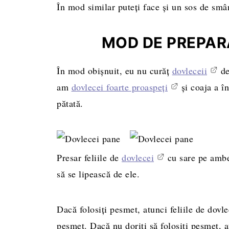
În mod similar puteți face și un sos de smâ
MOD DE PREPAR
În mod obișnuit, eu nu curăț
dovleceii
de
am
dovlecei foarte proaspeți
și coaja a î
pătată.
Presar feliile de
dovlecei
cu sare pe ambel
să se lipească de ele.
Dacă folosiți pesmet, atunci feliile de dovl
pesmet. Dacă nu doriți să folosiți pesmet, at