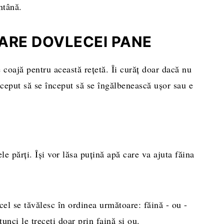
ntână.
ARE DOVLECEI PANE
 coajă pentru această rețetă. Îi curăț doar dacă nu
nceput să se început să se îngălbenească ușor sau e
e părți. Își vor lăsa puțină apă care va ajuta făina
ecel se tăvălesc în ordinea următoare: făină - ou -
unci le treceți doar prin faină și ou.