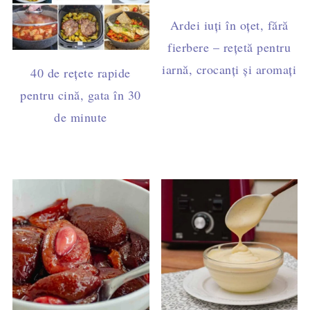
Ardei iuți în oțet, fără
fierbere – rețetă pentru
iarnă, crocanți și aromați
40 de rețete rapide
pentru cină, gata în 30
de minute