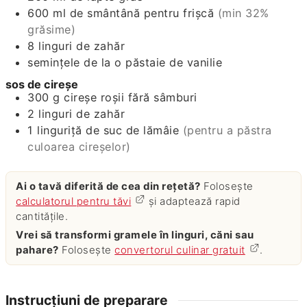
600
ml
de smântână pentru frişcă
(min 32%
grăsime)
8
linguri de zahăr
seminţele de la o păstaie de vanilie
sos de cireşe
300
g
cireşe roşii fără sâmburi
2
linguri de zahăr
1
linguriţă de suc de lămâie
(pentru a păstra
culoarea cireşelor)
Ai o tavă diferită de cea din rețetă?
Folosește
calculatorul pentru tăvi
și adaptează rapid
cantitățile.
Vrei să transformi gramele în linguri, căni sau
pahare?
Folosește
convertorul culinar gratuit
.
Instrucțiuni de preparare