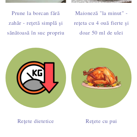
Prune la borcan fără
Maioneză "la minut" -
zahăr - rețetă simplă și
rețeta cu 4 ouă fierte și
sănătoasă în suc propriu
doar 50 ml de ulei
Rețete dietetice
Rețete cu pui