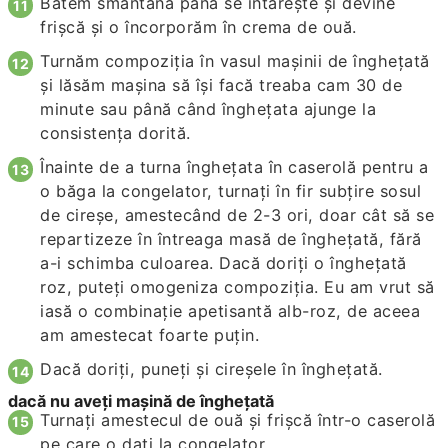
Batem smântâna până se întăreşte şi devine
frişcă şi o încorporăm în crema de ouă.
Turnăm compoziţia în vasul maşinii de îngheţată
şi lăsăm maşina să îşi facă treaba cam 30 de
minute sau până când îngheţata ajunge la
consistenţa dorită.
Înainte de a turna îngheţata în caserolă pentru a
o băga la congelator, turnaţi în fir subţire sosul
de cireşe, amestecând de 2-3 ori, doar cât să se
repartizeze în întreaga masă de îngheţată, fără
a-i schimba culoarea. Dacă doriţi o îngheţată
roz, puteţi omogeniza compoziţia. Eu am vrut să
iasă o combinaţie apetisantă alb-roz, de aceea
am amestecat foarte puţin.
Dacă doriţi, puneţi şi cireşele în îngheţată.
dacă nu aveţi maşină de îngheţată
Turnaţi amestecul de ouă şi frişcă într-o caserolă
pe care o daţi la congelator.