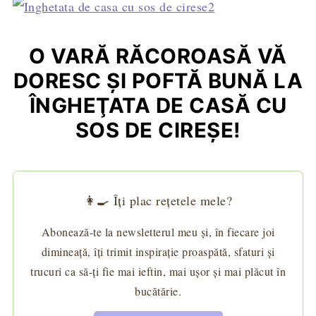
O VARĂ RĂCOROASĂ VĂ
DORESC ŞI POFTĂ BUNĂ LA
ÎNGHEŢATA DE CASĂ CU
SOS DE CIREŞE!
👩‍🍳 Îți plac rețetele mele?
Abonează-te la newsletterul meu și, în fiecare joi
dimineață, îți trimit inspirație proaspătă, sfaturi și
trucuri ca să-ți fie mai ieftin, mai ușor și mai plăcut în
bucătărie.