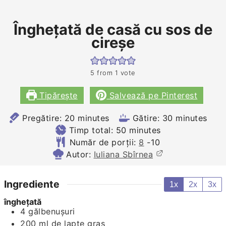
Îngheţată de casă cu sos de
cireşe
5
from 1 vote
Tipărește
Salvează pe Pinterest
minutes
minutes
Pregătire:
20
minutes
Gătire:
30
minutes
minutes
Timp total:
50
minutes
Număr de porții:
8
-10
Autor:
Iuliana Sbîrnea
Ingrediente
1x
2x
3x
îngheţată
4
gălbenuşuri
200
ml
de lapte gras