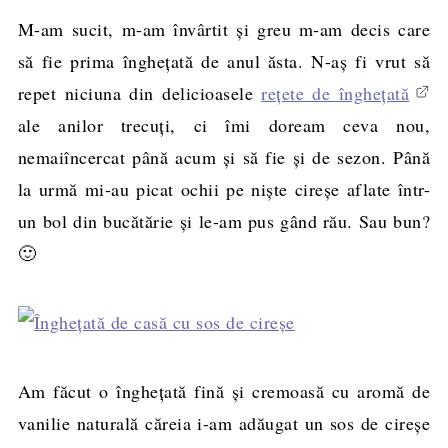
M-am sucit, m-am învârtit şi greu m-am decis care
să fie prima îngheţată de anul ăsta. N-aş fi vrut să
repet niciuna din delicioasele
reţete de îngheţată
ale anilor trecuţi, ci îmi doream ceva nou,
nemaiîncercat până acum şi să fie şi de sezon. Până
la urmă mi-au picat ochii pe nişte cireşe aflate într-
un bol din bucătărie şi le-am pus gând rău. Sau bun?
🙂
Am făcut o îngheţată fină şi cremoasă cu aromă de
vanilie naturală căreia i-am adăugat un sos de cireşe