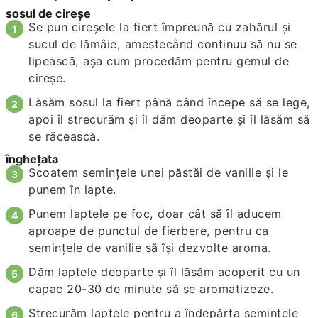
sosul de cireşe
Se pun cireşele la fiert împreună cu zahărul şi
sucul de lămâie, amestecând continuu să nu se
lipească, aşa cum procedăm pentru gemul de
cireşe.
Lăsăm sosul la fiert până când începe să se lege,
apoi îl strecurăm şi îl dăm deoparte şi îl lăsăm să
se răcească.
îngheţata
Scoatem seminţele unei păstăi de vanilie şi le
punem în lapte.
Punem laptele pe foc, doar cât să îl aducem
aproape de punctul de fierbere, pentru ca
seminţele de vanilie să îşi dezvolte aroma.
Dăm laptele deoparte şi îl lăsăm acoperit cu un
capac 20-30 de minute să se aromatizeze.
Strecurăm laptele pentru a îndepărta seminţele