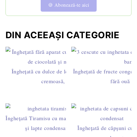
🍪 Abonează-te aici
DIN ACEEAȘI CATEGORIE
Înghețată cu dulce de leche și unt de arahide –
Înghețată de fructe congelat
cremoasă, fără aparat
fără ouă sa
Înghețată Tiramisu cu mascarpone
și lapte condensat
Înghețată de căpșuni cu l