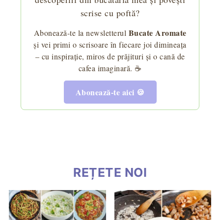
scrise cu poftă?
Bucate Aromate
Abonează-te la newsletterul
și vei primi o scrisoare în fiecare joi dimineața
– cu inspirație, miros de prăjituri și o cană de
cafea imaginară. ☕
Abonează-te aici 🍪
REȚETE NOI