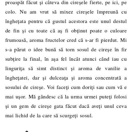
proaspăt făcut şi câteva din cireşele fierte, pe ici, pe
colo. Nu am vrut să mixez cireşele împreună cu
îngheţata pentru că gustul acestora este unul destul
de fin şi cu toate că aş fi obţinut poate o culoare
frumoasă, aroma fructelor cred că s-ar fi pierdut. Mi
s-a părut o idee bună să torn sosul de cireşe în fir
subţire la final, în aşa fel încât atunci când iau cu
linguriţa să simt distinct şi aroma de vanilie a
îngheţatei, dar şi dulceaţa şi aroma concentrată a
sosului de cireşe. Voi faceţi cum doriţi sau cum vă e
mai uşor. Mă gândesc că la urma urmei puteţi folosi
şi un gem de cireşe gata făcut dacă aveţi unul ceva
mai lichid de la care să scurgeţi sosul.