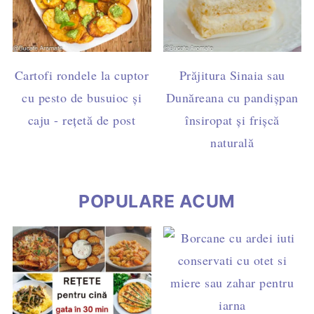
Cartofi rondele la cuptor
Prăjitura Sinaia sau
cu pesto de busuioc și
Dunăreana cu pandișpan
caju - rețetă de post
însiropat și frișcă
naturală
POPULARE ACUM