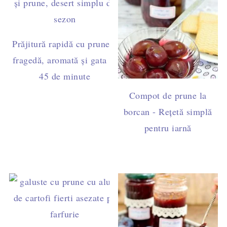
Prăjitură rapidă cu prune –
fragedă, aromată și gata în
45 de minute
Compot de prune la
borcan - Rețetă simplă
pentru iarnă