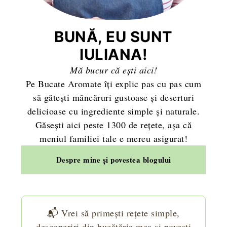
BUNĂ, EU SUNT
IULIANA!
Mă bucur că ești aici!
Pe Bucate Aromate îți explic pas cu pas cum
să gătești mâncăruri gustoase și deserturi
delicioase cu ingrediente simple și naturale.
Găsești aici peste 1300 de rețete, așa că
meniul familiei tale e mereu asigurat!
Despre mine și povestea blogului
📬 Vrei să primești rețete simple,
descoperiri din bucătăria mea și povești