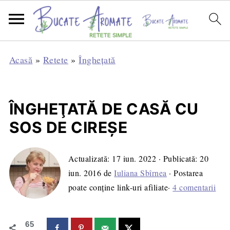
Acasă
»
Retete
»
Înghețată
ÎNGHEŢATĂ DE CASĂ CU
SOS DE CIREŞE
Actualizată:
17 iun. 2022
· Publicată:
20
iun. 2016
de
Iuliana Sbîrnea
· Postarea
poate conține link-uri afiliate·
4 comentarii
65