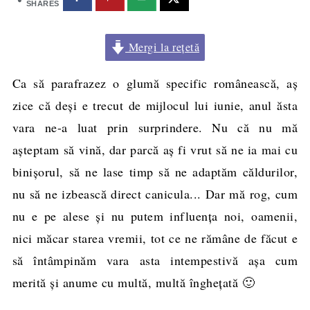
SHARES
Mergi la rețetă
Ca să parafrazez o glumă specific românească, aş
zice că deşi e trecut de mijlocul lui iunie, anul ăsta
vara ne-a luat prin surprindere. Nu că nu mă
aşteptam să vină, dar parcă aş fi vrut să ne ia mai cu
binişorul, să ne lase timp să ne adaptăm căldurilor,
nu să ne izbească direct canicula... Dar mă rog, cum
nu e pe alese şi nu putem influenţa noi, oamenii,
nici măcar starea vremii, tot ce ne rămâne de făcut e
să întâmpinăm vara asta intempestivă aşa cum
merită şi anume cu multă, multă înghețată 🙂