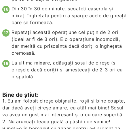
Din 30 în 30 de minute, scoateţi caserola şi
mixaţi îngheţata pentru a sparge acele de gheaţă
care se formează.
Repetaţi această operaţiune cel puţin de 2 ori
(ideal ar fi de 3 ori). E o operaţiune incomodă,
dar merită cu prisosinţă dacă doriţi o îngheţată
cremoasă.
La ultima mixare, adăugaţi sosul de cireşe (şi
cireşele dacă doriţi) şi amestecaţi de 2-3 ori cu
o spatulă.
Bine de știut:
1. Eu am folosit cireşe obişnuite, roşii şi bine coapte,
dar dacă aveţi cireşe amare, cu atât mai bine! Sosul
va avea un gust mai interesant şi o culoare superbă.
2. Nu aruncaţi teaca goală a păstăii de vanilie!
Puneţi-o în borcanul cu zahăr pentru a-l aromatiza.