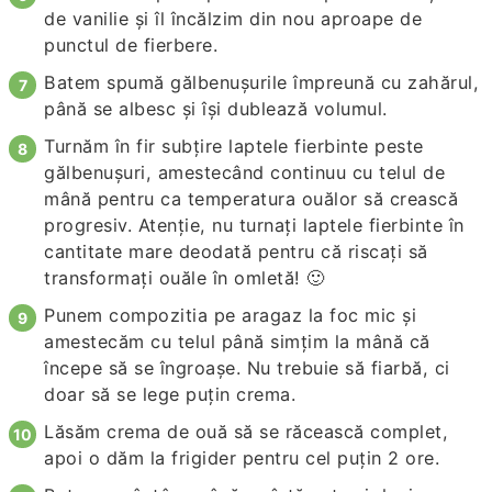
de vanilie şi îl încălzim din nou aproape de
punctul de fierbere.
Batem spumă gălbenuşurile împreună cu zahărul,
până se albesc şi îşi dublează volumul.
Turnăm în fir subţire laptele fierbinte peste
gălbenuşuri, amestecând continuu cu telul de
mână pentru ca temperatura ouălor să crească
progresiv. Atenţie, nu turnaţi laptele fierbinte în
cantitate mare deodată pentru că riscaţi să
transformaţi ouăle în omletă! 🙂
Punem compozitia pe aragaz la foc mic şi
amestecăm cu telul până simţim la mână că
începe să se îngroaşe. Nu trebuie să fiarbă, ci
doar să se lege puţin crema.
Lăsăm crema de ouă să se răcească complet,
apoi o dăm la frigider pentru cel puţin 2 ore.