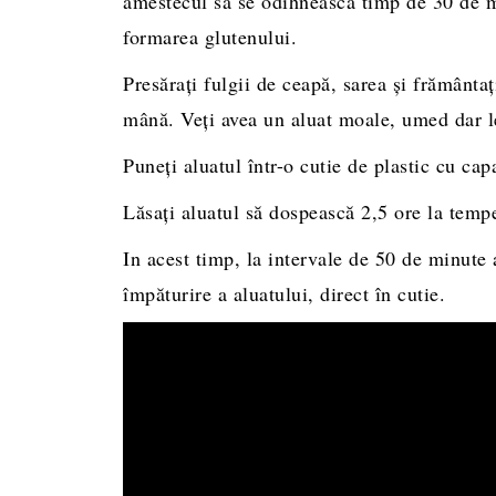
amestecul să se odihnească timp de 30 de mi
formarea glutenului.
Presăraţi fulgii de ceapă, sarea şi frământ
mână. Veţi avea un aluat moale, umed dar le
Puneţi aluatul într-o cutie de plastic cu cap
Lăsaţi aluatul să dospească 2,5 ore la temp
In acest timp, la intervale de 50 de minute 
împăturire a aluatului, direct în cutie.