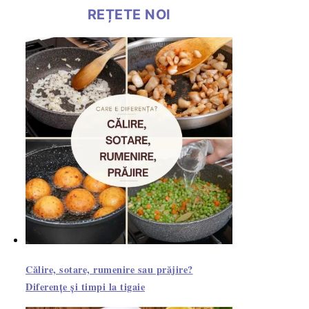
REȚETE NOI
Călire, sotare, rumenire sau prăjire?
Diferențe și timpi la tigaie