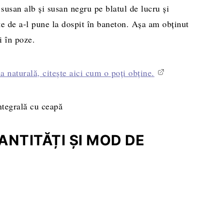
susan alb şi susan negru pe blatul de lucru şi
te de a-l pune la dospit în baneton. Aşa am obţinut
i în poze.
 naturală, citeşte aici cum o poţi obţine.
NTITĂȚI ȘI MOD DE