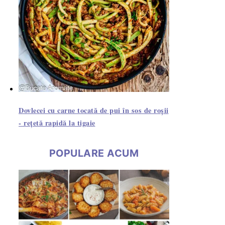
Dovlecei cu carne tocată de pui în sos de roșii
- rețetă rapidă la tigaie
POPULARE ACUM