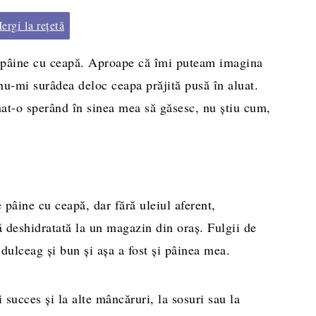
rgi la rețetă
e pâine cu ceapă. Aproape că îmi puteam imagina
nu-mi surâdea deloc ceapa prăjită pusă în aluat.
at-o sperând în sinea mea să găsesc, nu ştiu cum,
 pâine cu ceapă, dar fără uleiul aferent,
ă deshidratată la un magazin din oraș. Fulgii de
dulceag şi bun şi aşa a fost şi pâinea mea.
i succes şi la alte mâncăruri, la sosuri sau la