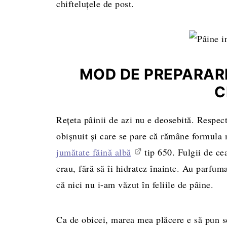
chifteluţele de post.
MOD DE PREPARARE
C
Reţeta pâinii de azi nu e deosebită. Respec
obişnuit şi care se pare că rămâne formula
jumătate făină albă
tip 650. Fulgii de ce
erau, fără să îi hidratez înainte. Au parfum
că nici nu i-am văzut în feliile de pâine.
Ca de obicei, marea mea plăcere e să pun s