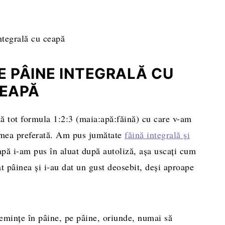
 PÂINE INTEGRALĂ CU
EAPĂ
tă tot formula 1:2:3 (maia:apă:făină) cu care v-am
 mea preferată. Am pus jumătate
făină integrală şi
apă i-am pus în aluat după autoliză, aşa uscaţi cum
at pâinea şi i-au dat un gust deosebit, deşi aproape
eminţe în pâine, pe pâine, oriunde, numai să