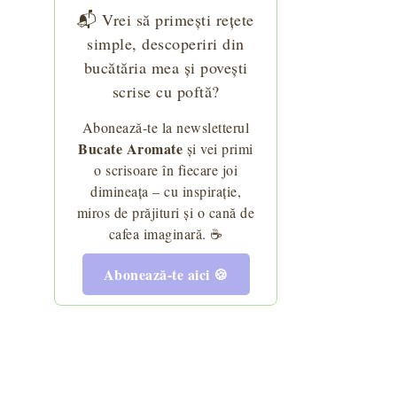
📬 Vrei să primești rețete
simple, descoperiri din
bucătăria mea și povești
scrise cu poftă?
Abonează-te la newsletterul
Bucate Aromate
și vei primi
o scrisoare în fiecare joi
dimineața – cu inspirație,
miros de prăjituri și o cană de
cafea imaginară. ☕
Abonează-te aici 🍪