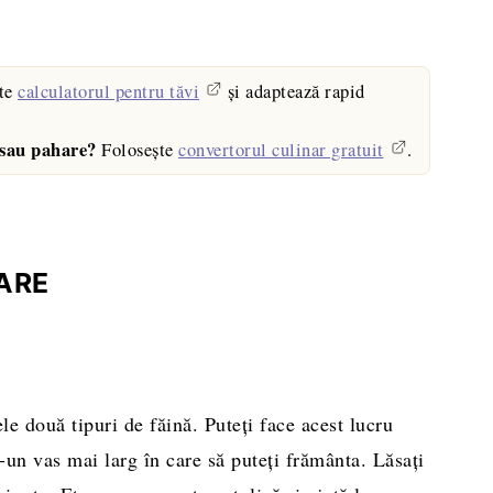
te
calculatorul pentru tăvi
și adaptează rapid
 sau pahare?
Folosește
convertorul culinar gratuit
.
ARE
le două tipuri de făină. Puteţi face acest lucru
r-un vas mai larg în care să puteţi frământa. Lăsaţi