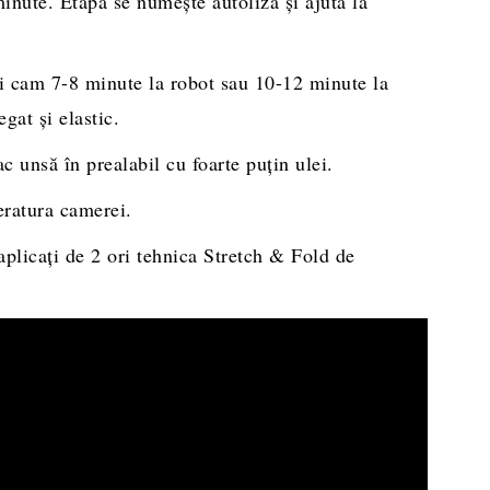
nute. Etapa se numeşte autoliză şi ajută la
aţi cam 7-8 minute la robot sau 10-12 minute la
gat şi elastic.
ac unsă în prealabil cu foarte puţin ulei.
eratura camerei.
aplicaţi de 2 ori tehnica Stretch & Fold de