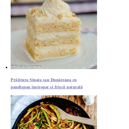
Prăjitura Sinaia sau Dunăreana cu
pandișpan însiropat și frișcă naturală