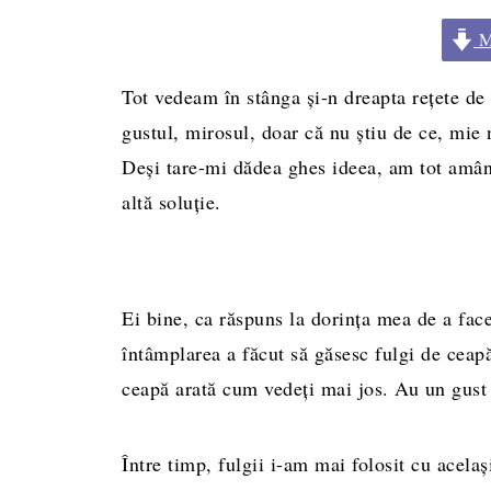
Me
Tot vedeam în stânga şi-n dreapta reţete d
gustul, mirosul, doar că nu ştiu de ce, mie 
Deşi tare-mi dădea ghes ideea, am tot amân
altă soluţie.
Ei bine, ca răspuns la dorinţa mea de a face
întâmplarea a făcut să găsesc fulgi de ceap
ceapă arată cum vedeţi mai jos. Au un gust 
Între timp, fulgii i-am mai folosit cu acelaş