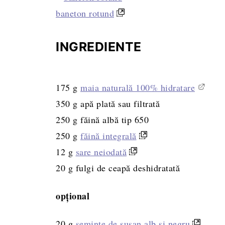
baneton rotund
INGREDIENTE
175
g
maia naturală 100% hidratare
350
g
apă plată sau filtrată
250
g
făină albă tip 650
250
g
făină integrală
12
g
sare neiodată
20
g
fulgi de ceapă deshidratată
opţional
20
g
seminţe de susan alb şi negru