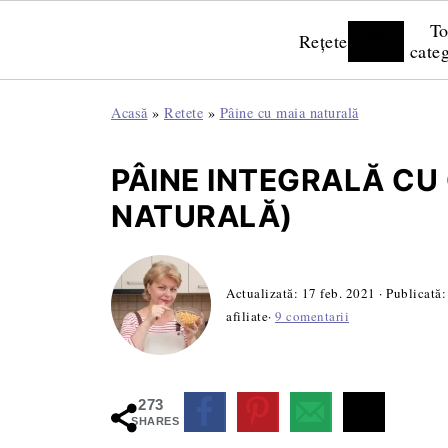
To
Rețete
categ
Acasă
»
Retete
»
Pâine cu maia naturală
PÂINE INTEGRALĂ CU
NATURALĂ)
Actualizată:
17 feb. 2021
· Publicată
afiliate·
9 comentarii
273
SHARES