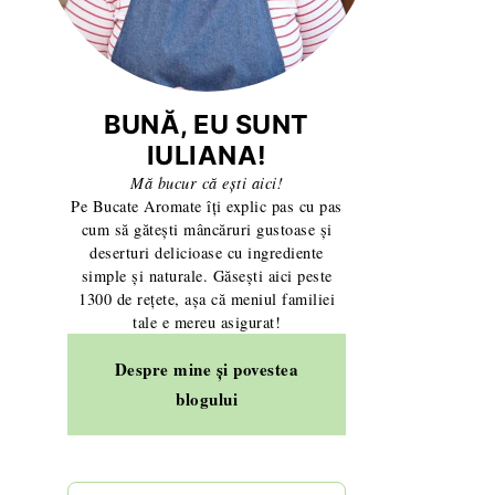
BUNĂ, EU SUNT
IULIANA!
Mă bucur că ești aici!
Pe Bucate Aromate îți explic pas cu pas
cum să gătești mâncăruri gustoase și
deserturi delicioase cu ingrediente
simple și naturale. Găsești aici peste
1300 de rețete, așa că meniul familiei
tale e mereu asigurat!
Despre mine și povestea
blogului