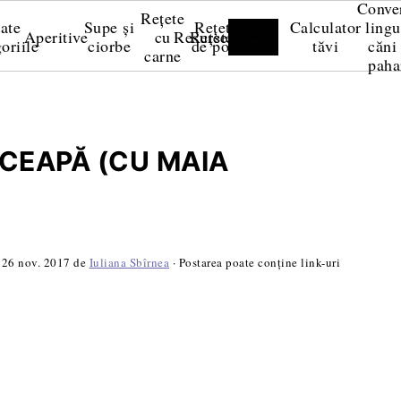
Conve
Rețete
ate
Supe și
Rețete
Calculator
lingu
Aperitive
cu
Resurse
Rețete video
oriile
ciorbe
de post
tăvi
căni 
carne
paha
 CEAPĂ (CU MAIA
:
26 nov. 2017
de
Iuliana Sbîrnea
· Postarea poate conține link-uri