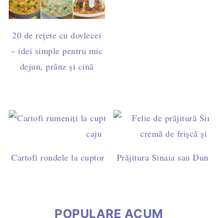
20 de rețete cu dovlecei
– idei simple pentru mic
dejun, prânz și cină
Cartofi rondele la cuptor cu pesto de busuioc și caju - 
Prăjitura Sinaia sau Dunăre
post
POPULARE ACUM