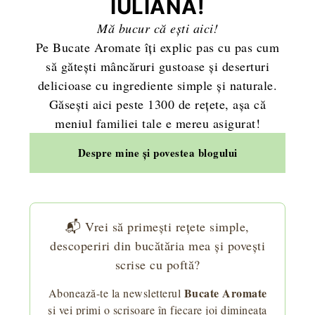
IULIANA!
Mă bucur că ești aici!
Pe Bucate Aromate îți explic pas cu pas cum
să gătești mâncăruri gustoase și deserturi
delicioase cu ingrediente simple și naturale.
Găsești aici peste 1300 de rețete, așa că
meniul familiei tale e mereu asigurat!
Despre mine și povestea blogului
📬 Vrei să primești rețete simple,
descoperiri din bucătăria mea și povești
scrise cu poftă?
Bucate Aromate
Abonează-te la newsletterul
și vei primi o scrisoare în fiecare joi dimineața