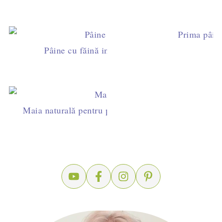
Prima pâine
Pâine cu făină integrală și semințe de in (cu m
Maia naturală pentru pâine de casă. Cum se cultivă 
păstrează.