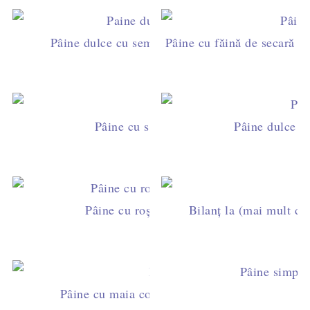
Pâine dulce cu semințe de chia și fructe goji (c
Pâine cu făină de secară și
Pâine cu sfeclă roșie și nuci (cu maia na
Pâine dulce cu
Pâine cu roșii uscate și busuioc (cu maia 
Bilanț la (mai mult de
Pâine simplă 
Pâine cu maia coaptă în oală. Avantajele și de