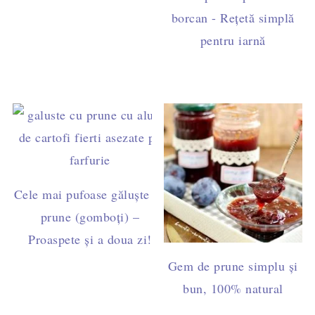
borcan - Rețetă simplă
pentru iarnă
Cele mai pufoase găluște cu
prune (gomboți) –
Proaspete și a doua zi!
Gem de prune simplu și
bun, 100% natural