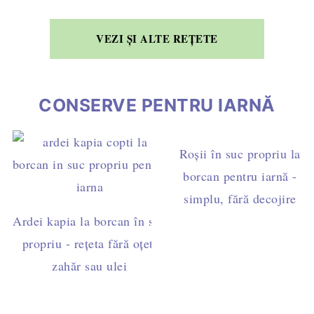
VEZI ȘI ALTE REȚETE
CONSERVE PENTRU IARNĂ
Roșii în suc propriu la
borcan pentru iarnă -
simplu, fără decojire
Ardei kapia la borcan în suc
propriu - rețeta fără oțet,
zahăr sau ulei