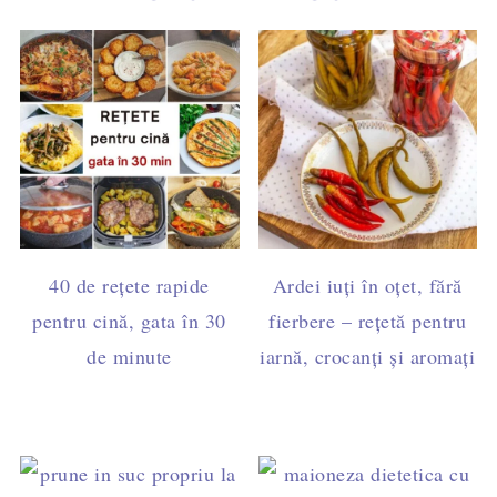
40 de rețete rapide
Ardei iuți în oțet, fără
pentru cină, gata în 30
fierbere – rețetă pentru
de minute
iarnă, crocanți și aromați