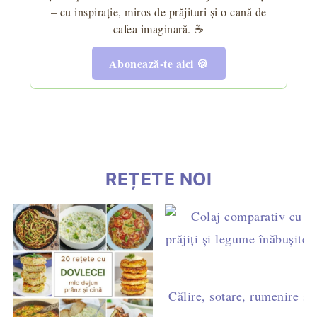
– cu inspirație, miros de prăjituri și o cană de
cafea imaginară. ☕
Abonează-te aici 🍪
REȚETE NOI
Călire, sotare, rumenire sau