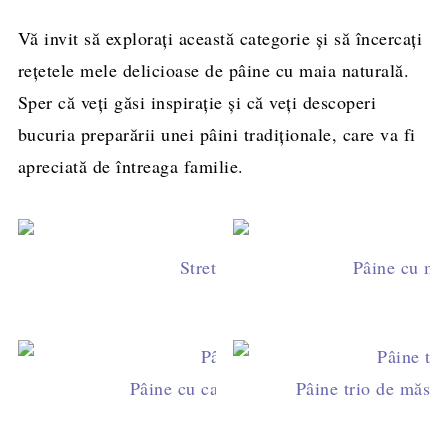
Vă invit să explorați această categorie și să încercați
rețetele mele delicioase de pâine cu maia naturală.
Sper că veți găsi inspirație și că veți descoperi
bucuria preparării unei pâini tradiționale, care va fi
apreciată de întreaga familie.
Stretch & fold - tehnica pentru pâ
Pâine cu măl
Pâine cu cartofi și maia naturală - coaptă
Pâine trio de măsli