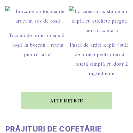
Tocană de ardei în sos de
roșii la borcan - rețeta
Pastă de ardei kapia (bulio
pentru iarnă
de ardei) pentru iarnă –
rețetă simplă cu doar 2
ingrediente
ALTE REȚETE
PRĂJITURI DE COFETĂRIE