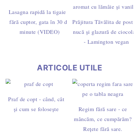
Lasagna rapidă la tigaie –
fără cuptor, gata în 30 de
Prăjitura Tăvălita de post c
minute (VIDEO)
nucă și glazură de ciocolat
- Lamington vegan
ARTICOLE UTILE
Praf de copt - când, cât
și cum se folosește
Regim fără sare - ce
mâncăm, ce cumpărăm?
Rețete fără sare.