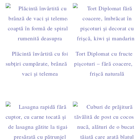
Plăcintă învârtită cu foi
Tort Diplomat cu fructe și
subțiri cumpărate, brânză de
pișcoturi – fără coacere, cu
vaci și telemea
frișcă naturală