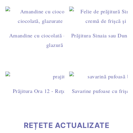
Amandine cu ciocolată – rețetă ușoară de casă, cu ga
Prăjitura Sinaia sau Dunăre
glazură simplă (fără fondant)
Prăjitura Ora 12 - Rețetă ușoară cu blat de cacao, fri
Savarine pufoase cu frișcă 
ciocolată
REȚETE ACTUALIZATE