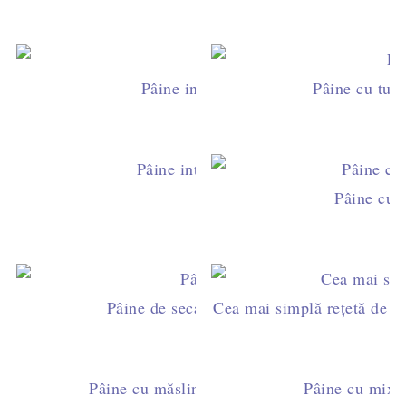
Pâine integrală cu nuci (cu maia natu
Pâine cu turm
Pâine integrală cu ceapă (cu maia natu
Pâine cu s
Pâine de secară cu chimen negru (cu maia 
Cea mai simplă reţetă de pâ
Pâine cu măsline Kalamata şi busuioc (cu ma
Pâine cu mix d