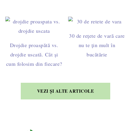
30 de rețete de vară care
Drojdie proaspătă vs.
nu te țin mult în
drojdie uscată. Cât și
bucătărie
cum folosim din fiecare?
VEZI ȘI ALTE ARTICOLE
FOOTER