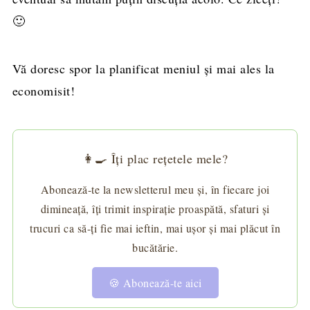
🙂
Vă doresc spor la planificat meniul şi mai ales la
economisit!
👩‍🍳 Îți plac rețetele mele?
Abonează-te la newsletterul meu și, în fiecare joi
dimineață, îți trimit inspirație proaspătă, sfaturi și
trucuri ca să-ți fie mai ieftin, mai ușor și mai plăcut în
bucătărie.
🍪 Abonează-te aici