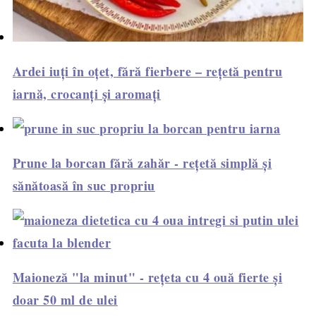
Ardei iuți în oțet, fără fierbere – rețetă pentru
iarnă, crocanți și aromați
Prune la borcan fără zahăr - rețetă simplă și
sănătoasă în suc propriu
Maioneză "la minut" - rețeta cu 4 ouă fierte și
doar 50 ml de ulei