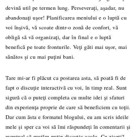
devină util pe termen lung. Perseveraţi, aşadar, nu
abandonaţi uşor! Planificarea meniului e o luptă cu
voi înşivă, vă scoate dintr-o zonă de confort, vă
obligă să vă organizaţi, dar în final e o luptă
benefică pe toate fronturile. Veţi găti mai uşor, mai
sănătos şi cu mai puţini bani.
Tare mi-ar fi plăcut ca postarea asta, să poată fi de
fapt o discuţie interactivă cu voi, în timp real. Sunt
sigură că o puteţi completa cu multe idei şi sfaturi
din experienţa proprie de care să beneficiem cu toţii.
Dar cum ăsta e formatul blogului, eu am scris ideile
mele şi sper ca voi să îmi răspundeţi în comentarii şi
eventual să mutăm puţin discuţia acolo. Ce ziceți?