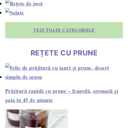
VEZI TOATE CATEGORIILE
REȚETE CU PRUNE
Prăjitură rapidă cu prune – fragedă, aromată și
gata în 45 de minute