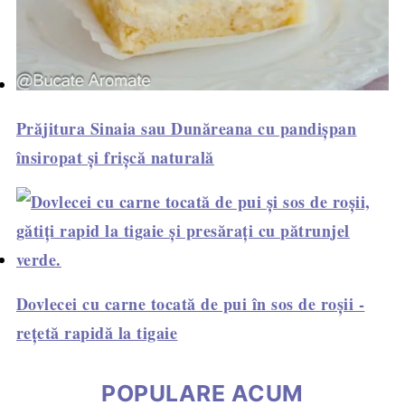
Prăjitura Sinaia sau Dunăreana cu pandișpan
însiropat și frișcă naturală
Dovlecei cu carne tocată de pui în sos de roșii -
rețetă rapidă la tigaie
POPULARE ACUM