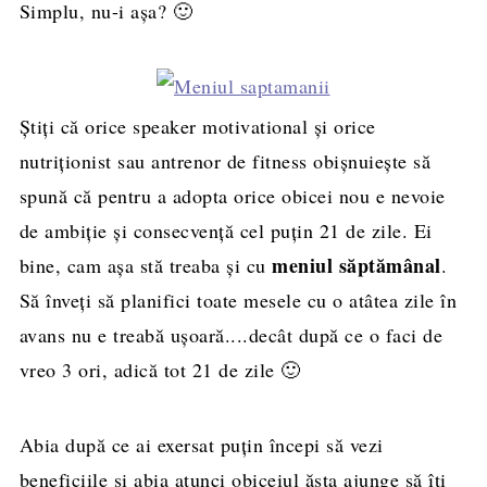
Simplu, nu-i aşa? 🙂
Ştiţi că orice speaker motivational şi orice
nutriţionist sau antrenor de fitness obișnuiește să
spună că pentru a adopta orice obicei nou e nevoie
de ambiţie şi consecvenţă cel puţin 21 de zile. Ei
meniul săptămânal
bine, cam aşa stă treaba şi cu
.
Să înveţi să planifici toate mesele cu o atâtea zile în
avans nu e treabă uşoară....decât după ce o faci de
vreo 3 ori, adică tot 21 de zile 🙂
Abia după ce ai exersat puţin începi să vezi
beneficiile şi abia atunci obiceiul ăsta ajunge să îţi