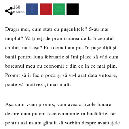
160
SHARES
Dragii mei, cum stati cu puşculiţele? S-au mai
umplut? Vă ţineţi de promisiunea de la începutul
anului, nu-i aşa? Eu tocmai am pus în puşculiţă şi
banii pentru luna februarie şi îmi place să văd cum
borcanul meu cu economii e din ce în ce mai plin.
Promit să îi fac o poză şi să vi-l arăt data viitoare,
poate vă motivez şi mai mult.
Aşa cum v-am promis, vom avea articole lunare
despre cum putem face economie în bucătărie, iar
pentru azi m-am gândit să vorbim despre avantajele