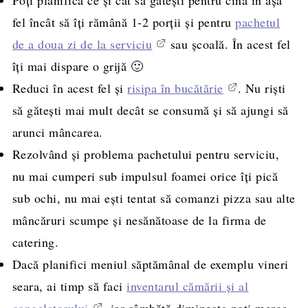
fel încât să îţi rămână 1-2 porţii şi pentru
pachetul
de a doua zi de la serviciu
sau şcoală. În acest fel
îţi mai dispare o grijă 🙂
Reduci în acest fel şi
risipa în bucătărie
. Nu rişti
să găteşti mai mult decât se consumă şi să ajungi să
arunci mâncarea.
Rezolvând şi problema pachetului pentru serviciu,
nu mai cumperi sub impulsul foamei orice îţi pică
sub ochi, nu mai eşti tentat să comanzi pizza sau alte
mâncăruri scumpe şi nesănătoase de la firma de
catering.
Dacă planifici meniul săptămânal de exemplu vineri
seara, ai timp să faci
inventarul cămării şi al
congelatorului
, iar sâmbătă dimineaţa poţi merge