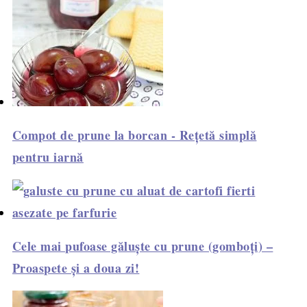
Compot de prune la borcan - Rețetă simplă
pentru iarnă
Cele mai pufoase găluște cu prune (gomboți) –
Proaspete și a doua zi!