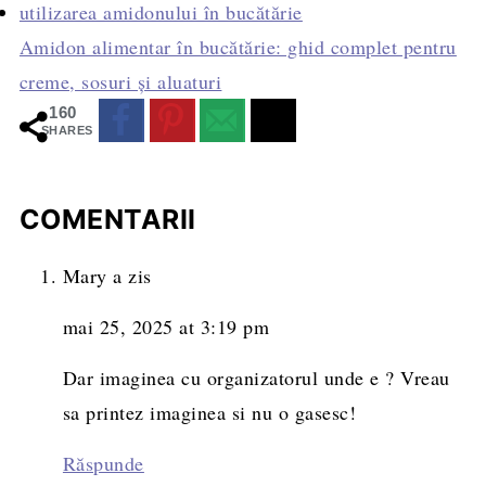
Amidon alimentar în bucătărie: ghid complet pentru
creme, sosuri și aluaturi
160
SHARES
COMENTARII
Mary
a zis
mai 25, 2025 at 3:19 pm
Dar imaginea cu organizatorul unde e ? Vreau
sa printez imaginea si nu o gasesc!
Răspunde