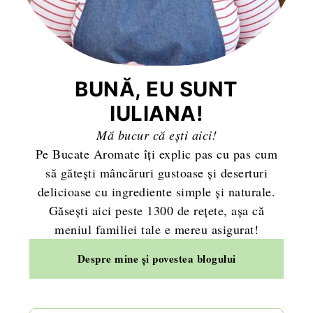
BUNĂ, EU SUNT
IULIANA!
Mă bucur că ești aici!
Pe Bucate Aromate îți explic pas cu pas cum
să gătești mâncăruri gustoase și deserturi
delicioase cu ingrediente simple și naturale.
Găsești aici peste 1300 de rețete, așa că
meniul familiei tale e mereu asigurat!
Despre mine și povestea blogului