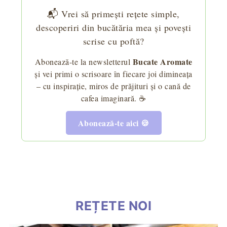
📬 Vrei să primești rețete simple,
descoperiri din bucătăria mea și povești
scrise cu poftă?
Bucate Aromate
Abonează-te la newsletterul
și vei primi o scrisoare în fiecare joi dimineața
– cu inspirație, miros de prăjituri și o cană de
cafea imaginară. ☕
Abonează-te aici 🍪
REȚETE NOI