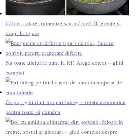
Călire, sotare, rumenire sau prăjire? Diferențe și
timpi la tigaie
Nu toate uleiurile sunt la fel! Alege corect – ghid
complet
Ce poți găti dintr-un pui întreg – rețete economice
pentru toată săptămâna