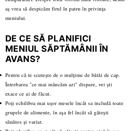
aş vrea să despicăm firul în patru în privinţa
meniului.
DE CE SĂ PLANIFICI
MENIUL SĂPTĂMÂNII ÎN
AVANS?
Pentru că te scuteşte de o mulţime de bătăi de cap.
Întrebarea "ce mai mâncăm azi" dispare, vei şti
exace ce ai de făcut.
Poţi echilibra mai uşor mesele încât sa includă toate
grupele de alimente, în aşa fel încât să găteşti
sănătos şi variat.
Poţi planifica ce şi cât să găteşti pentru cină în aşa