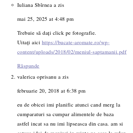
Iuliana Sbîrnea
a zis
mai 25, 2025 at 4:48 pm
Trebuie să dați click pe fotografie.
Uitați aici
https://bucate-aromate.ro/wp-
content/uploads/2018/02/meniul-saptamanii.pdf
Răspunde
valerica oprisanu
a zis
februarie 20, 2018 at 6:38 pm
eu de obicei imi planific atunci cand merg la
cumparaturi sa cumpar alimentele de baza
astfel incat sa nu imi lipseasca din casa. am si
cateva idei de meniuri in minte pe care le rulez