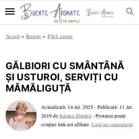
Acasă
»
Retete
»
Fără carne
GĂLBIORI CU SMÂNTÂNĂ
ȘI USTUROI, SERVIȚI CU
MĂMĂLIGUȚĂ
Actualizată:
14 iul. 2025
· Publicată:
11 iul.
2019
de
Iuliana Sbîrnea
· Postarea poate
conține link-uri afiliate·
Lasă un comentariu