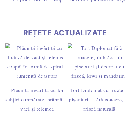
ciocolată
REȚETE ACTUALIZATE
Plăcintă învârtită cu foi
Tort Diplomat cu fructe și
subțiri cumpărate, brânză de
pișcoturi – fără coacere, cu
vaci și telemea
frișcă naturală