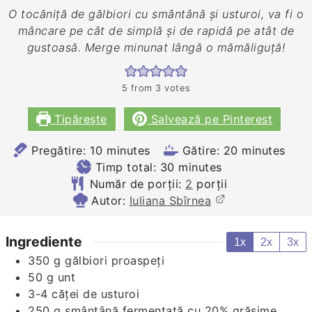
O tocăniță de gălbiori cu smântână și usturoi, va fi o
mâncare pe cât de simplă și de rapidă pe atât de
gustoasă. Merge minunat lângă o mămăliguță!
5
from
3
votes
Tipărește
Salvează pe Pinterest
minutes
minutes
Pregătire:
10
minutes
Gătire:
20
minutes
minutes
Timp total:
30
minutes
Număr de porții:
2
porții
Autor:
Iuliana Sbîrnea
Ingrediente
1x
2x
3x
350
g
gălbiori proaspeți
50
g
unt
3-4
căței de usturoi
250
g
smântână fermentată cu 20% grăsime