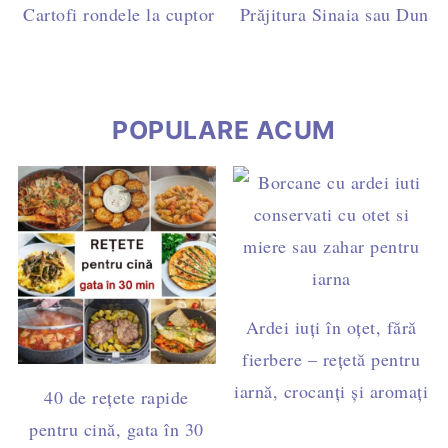
Cartofi rondele la cuptor cu pesto de busuioc și caju - 
Prăjitura Sinaia sau Dunăre
post
POPULARE ACUM
Ardei iuți în oțet, fără
fierbere – rețetă pentru
iarnă, crocanți și aromați
40 de rețete rapide
pentru cină, gata în 30