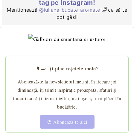
tag pe Instagram!
Menționează
@iuliana_bucate_aromate
ca să te
pot găsi!
👩‍🍳 Îți plac rețetele mele?
Abonează-te la newsletterul meu și, în fiecare joi
dimineață, îți trimit inspirație proaspătă, sfaturi și
trucuri ca să-ți fie mai ieftin, mai ușor și mai plăcut în
bucătărie.
🍪 Abonează-te aici