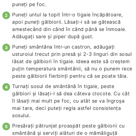
puneți pe foc.
Puneți untul la topit într-o tigaie încăpătoare,
apoi puneți gălbiorii. Lăsați-i să se gătească
amestecând din când în când până se înmoaie.
Adăugați sare și piper după gust.
Puneți smântâna într-un castron, adăugați
usturoiul trecut prin presă și 2-3 linguri din sosul
lăsat de gălbiori în tigaie. Ideea este să creștem
puțin temperatura smântânii, să nu o punem rece
peste gălbiorii fierbinți pentru că se poate tăia.
Turnați sosul de smântână în tigaie, peste
gălbiori și lăsați-l să dea câteva clocote. Cu cât
îl lăsați mai mult pe foc, cu atât se va îngroșa
mai tare, deci puteți regla astfel consistența
sosului.
Presărați pătrunjel proaspăt peste gălbiorii cu
smântână și serviți alături de o mămăliguță