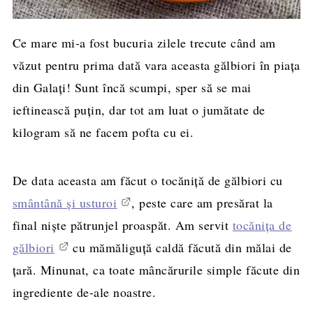
Ce mare mi-a fost bucuria zilele trecute când am
văzut pentru prima dată vara aceasta gălbiori în piața
din Galați! Sunt încă scumpi, sper să se mai
ieftinească puțin, dar tot am luat o jumătate de
kilogram să ne facem pofta cu ei.
De data aceasta am făcut o tocăniță de gălbiori cu
smântână și usturoi
, peste care am presărat la
final niște pătrunjel proaspăt. Am servit
tocănița de
gălbiori
cu mămăliguță caldă făcută din mălai de
țară. Minunat, ca toate mâncărurile simple făcute din
ingrediente de-ale noastre.