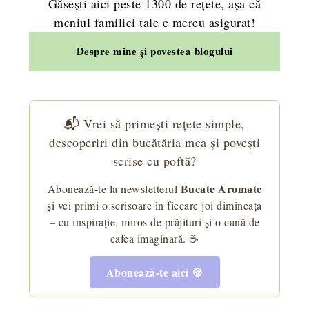
Găsești aici peste 1300 de rețete, așa că
meniul familiei tale e mereu asigurat!
Despre mine și povestea blogului
📬 Vrei să primești rețete simple,
descoperiri din bucătăria mea și povești
scrise cu poftă?
Bucate Aromate
Abonează-te la newsletterul
și vei primi o scrisoare în fiecare joi dimineața
– cu inspirație, miros de prăjituri și o cană de
cafea imaginară. ☕
Abonează-te aici 🍪