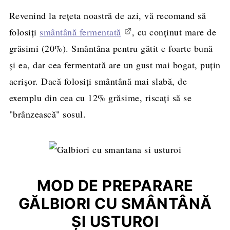
Revenind la rețeta noastră de azi, vă recomand să
folosiți
smântână fermentată
, cu conținut mare de
grăsimi (20%). Smântâna pentru gătit e foarte bună
și ea, dar cea fermentată are un gust mai bogat, puțin
acrișor. Dacă folosiți smântână mai slabă, de
exemplu din cea cu 12% grăsime, riscați să se
"brânzească" sosul.
MOD DE PREPARARE
GĂLBIORI CU SMÂNTÂNĂ
ȘI USTUROI