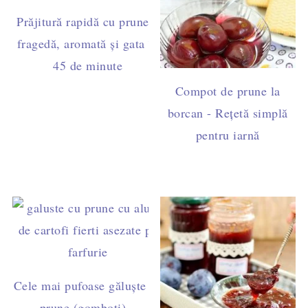
Prăjitură rapidă cu prune –
fragedă, aromată și gata în
45 de minute
Compot de prune la
borcan - Rețetă simplă
pentru iarnă
Cele mai pufoase găluște cu
prune (gomboți) –