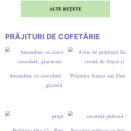
ALTE REȚETE
PRĂJITURI DE COFETĂRIE
Amandine cu ciocolată – rețetă ușoară de casă, cu ga
Prăjitura Sinaia sau Dunăre
glazură simplă (fără fondant)
Prăjitura Ora 12 - Rețetă ușoară cu blat de cacao, fri
Savarine pufoase cu frișcă 