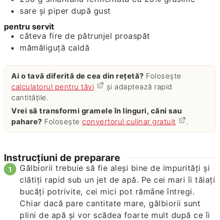
sare și piper după gust
pentru servit
câteva fire de pătrunjel proaspăt
mămăliguță caldă
Ai o tavă diferită de cea din rețetă?
Folosește
calculatorul pentru tăvi
și adaptează rapid
cantitățile.
Vrei să transformi gramele în linguri, căni sau
pahare?
Folosește
convertorul culinar gratuit
.
Instrucțiuni de preparare
Gălbiorii trebuie să fie aleși bine de impurități și
clătiți rapid sub un jet de apă. Pe cei mari îi tăiați
bucăți potrivite, cei mici pot rămâne întregi.
Chiar dacă pare cantitate mare, gălbiorii sunt
plini de apă și vor scădea foarte mult după ce îi