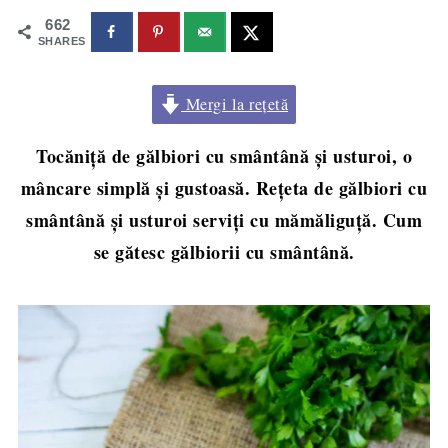
662
SHARES
Mergi la rețetă
Tocăniță de gălbiori cu smântână și usturoi, o
mâncare simplă și gustoasă. Rețeta de gălbiori cu
smântână și usturoi serviți cu mămăliguță. Cum
se gătesc gălbiorii cu smântână.