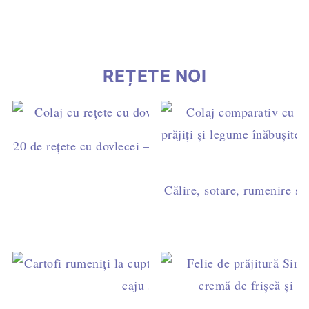
REȚETE NOI
20 de rețete cu dovlecei – idei simple pentru mic dejun,
cină
Călire, sotare, rumenire sau