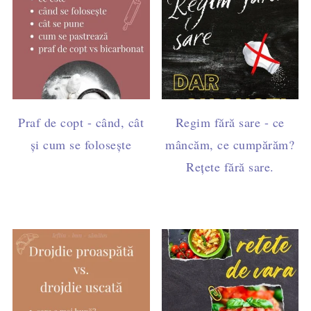
Praf de copt - când, cât
Regim fără sare - ce
și cum se folosește
mâncăm, ce cumpărăm?
Rețete fără sare.