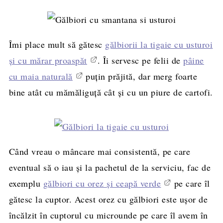
Îmi place mult să gătesc
gălbiorii la tigaie cu usturoi
și cu mărar proaspăt
. Îi servesc pe felii de
pâine
cu maia naturală
puțin prăjită, dar merg foarte
bine atât cu mămăliguță cât și cu un piure de cartofi.
Când vreau o mâncare mai consistentă, pe care
eventual să o iau și la pachetul de la serviciu, fac de
exemplu
gălbiori cu orez și ceapă verde
pe care îl
gătesc la cuptor. Acest orez cu gălbiori este ușor de
încălzit în cuptorul cu microunde pe care îl avem în