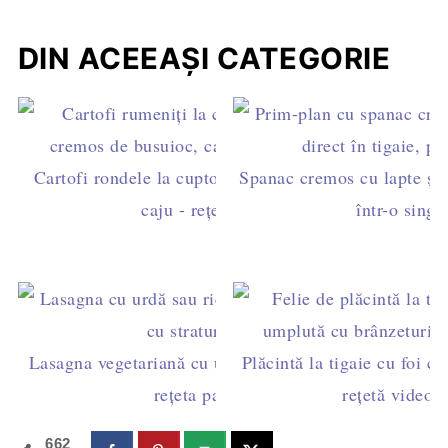
DIN ACEEAȘI CATEGORIE
Cartofi rondele la cuptor cu pesto de busuioc și
Spanac cremos cu lapte și o
caju - rețetă de post
într-o singu
Lasagna vegetariană cu urdă (ricotta) și spanac –
Plăcintă la tigaie cu foi c
rețeta pas cu pas
rețetă video f
662