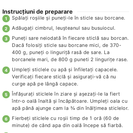
Instrucțiuni de preparare
Spălați roșiile și puneți-le în sticle sau borcane.
Adăugați cimbrul, leușteanul sau busuiocul.
Puneți sare neiodată în fiecare sticlă sau borcan.
Dacă folosiți sticle sau borcane mici, de 370-
400 g, puneți o linguriță rasă de sare. La
borcanele mari, de 800 g puneti 2 lingurițe rase.
Umpleți sticlele cu apă și înfiletați capacele.
Verificați fiecare sticlă și asigurați-vă că nu
curge apă pe lângă capace.
Înfășurați sticlele în ziare și așezați-le la fiert
într-o oală înaltă și încăpătoare. Umpleți oala cu
apă până ajunge cam la ¾ din înălțimea sticlelor.
Fierbeți sticlele cu roșii timp de 1 oră (60 de
minute) de când apa din oală începe să fiarbă.