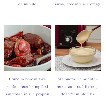
de minute
iarnă, crocanți și aromați
Prune la borcan fără
Maioneză "la minut" -
zahăr - rețetă simplă și
rețeta cu 4 ouă fierte și
sănătoasă în suc propriu
doar 50 ml de ulei