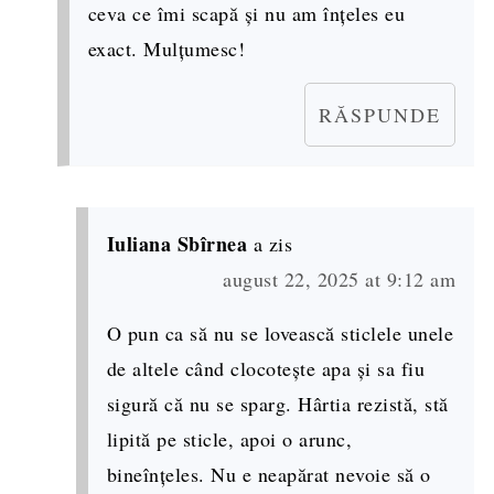
ceva ce îmi scapă și nu am înțeles eu
exact. Mulțumesc!
RĂSPUNDE
Iuliana Sbîrnea
a zis
august 22, 2025 at 9:12 am
O pun ca să nu se lovească sticlele unele
de altele când clocotește apa și sa fiu
sigură că nu se sparg. Hârtia rezistă, stă
lipită pe sticle, apoi o arunc,
bineînțeles. Nu e neapărat nevoie să o