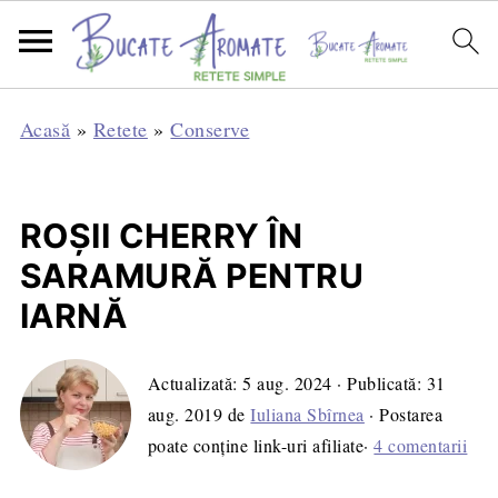
Acasă
»
Retete
»
Conserve
ROȘII CHERRY ÎN
SARAMURĂ PENTRU
IARNĂ
Actualizată:
5 aug. 2024
· Publicată:
31
aug. 2019
de
Iuliana Sbîrnea
· Postarea
poate conține link-uri afiliate·
4 comentarii