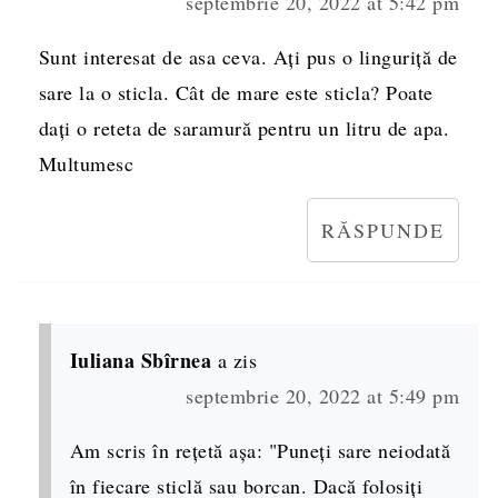
septembrie 20, 2022 at 5:42 pm
Sunt interesat de asa ceva. Ați pus o linguriță de
sare la o sticla. Cât de mare este sticla? Poate
dați o reteta de saramură pentru un litru de apa.
Multumesc
RĂSPUNDE
Iuliana Sbîrnea
a zis
septembrie 20, 2022 at 5:49 pm
Am scris în rețetă așa: "Puneți sare neiodată
în fiecare sticlă sau borcan. Dacă folosiți