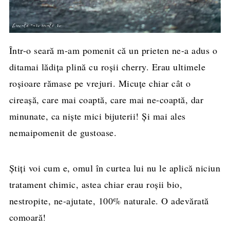
Într-o seară m-am pomenit că un prieten ne-a adus o
ditamai lădița plină cu roșii cherry. Erau ultimele
roșioare rămase pe vrejuri. Micuțe chiar cât o
cireașă, care mai coaptă, care mai ne-coaptă, dar
minunate, ca niște mici bijuterii! Și mai ales
nemaipomenit de gustoase.
Știți voi cum e, omul în curtea lui nu le aplică niciun
tratament chimic, astea chiar erau roșii bio,
nestropite, ne-ajutate, 100% naturale. O adevărată
comoară!