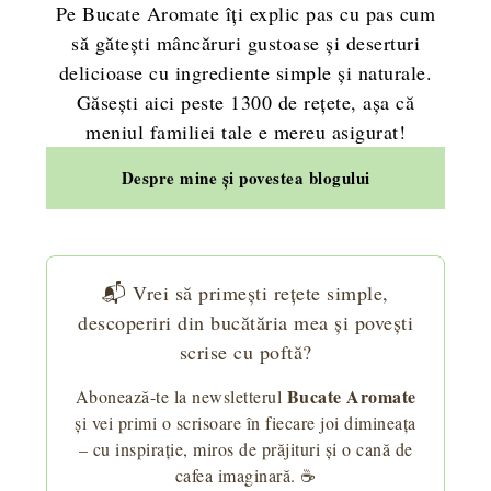
Pe Bucate Aromate îți explic pas cu pas cum
să gătești mâncăruri gustoase și deserturi
delicioase cu ingrediente simple și naturale.
Găsești aici peste 1300 de rețete, așa că
meniul familiei tale e mereu asigurat!
Despre mine și povestea blogului
📬 Vrei să primești rețete simple,
descoperiri din bucătăria mea și povești
scrise cu poftă?
Bucate Aromate
Abonează-te la newsletterul
și vei primi o scrisoare în fiecare joi dimineața
– cu inspirație, miros de prăjituri și o cană de
cafea imaginară. ☕