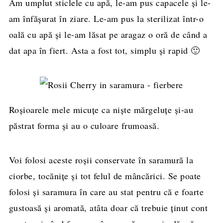
Am umplut sticlele cu apă, le-am pus capacele și le-
am înfășurat în ziare. Le-am pus la sterilizat într-o
oală cu apă și le-am lăsat pe aragaz o oră de când a
dat apa în fiert. Asta a fost tot, simplu și rapid 🙂
Roșioarele mele micuțe ca niște mărgeluțe și-au
păstrat forma și au o culoare frumoasă.
Voi folosi aceste roșii conservate în saramură la
ciorbe, tocănițe și tot felul de mâncărici. Se poate
folosi și saramura în care au stat pentru că e foarte
gustoasă și aromată, atâta doar că trebuie ținut cont