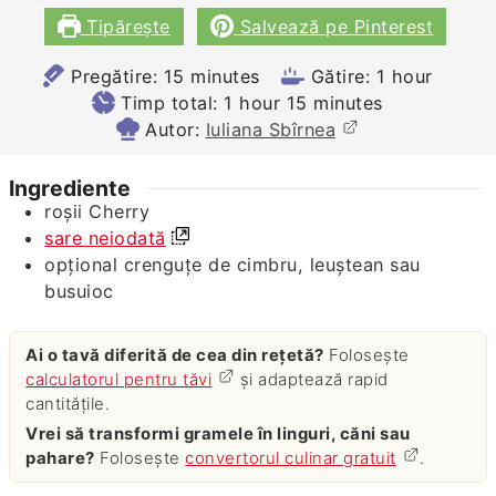
Tipărește
Salvează pe Pinterest
minutes
hour
Pregătire:
15
minutes
Gătire:
1
hour
hour
minutes
Timp total:
1
hour
15
minutes
Autor:
Iuliana Sbîrnea
Ingrediente
roșii Cherry
sare neiodată
opțional crenguțe de cimbru, leuștean sau
busuioc
Ai o tavă diferită de cea din rețetă?
Folosește
calculatorul pentru tăvi
și adaptează rapid
cantitățile.
Vrei să transformi gramele în linguri, căni sau
pahare?
Folosește
convertorul culinar gratuit
.