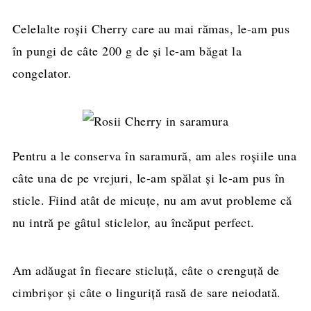
Celelalte roșii Cherry care au mai rămas, le-am pus
în pungi de câte 200 g de și le-am băgat la
congelator.
Pentru a le conserva în saramură, am ales roșiile una
câte una de pe vrejuri, le-am spălat și le-am pus în
sticle. Fiind atât de micuțe, nu am avut probleme că
nu intră pe gâtul sticlelor, au încăput perfect.
Am adăugat în fiecare sticluță, câte o crenguță de
cimbrișor și câte o linguriță rasă de sare neiodată.