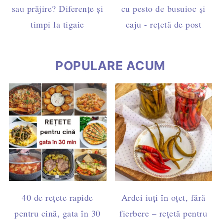
sau prăjire? Diferențe și
cu pesto de busuioc și
timpi la tigaie
caju - rețetă de post
POPULARE ACUM
40 de rețete rapide
Ardei iuți în oțet, fără
pentru cină, gata în 30
fierbere – rețetă pentru