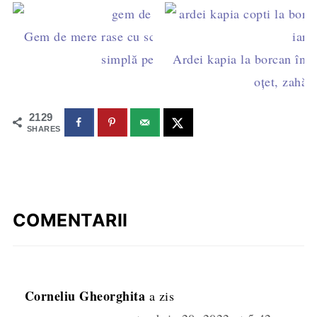
Gem de mere rase cu scorțișoară și rom - rețetă
simplă pentru iarnă
Ardei kapia la borcan în su
oțet, zahăr 
2129
SHARES
COMENTARII
Corneliu Gheorghita
a zis