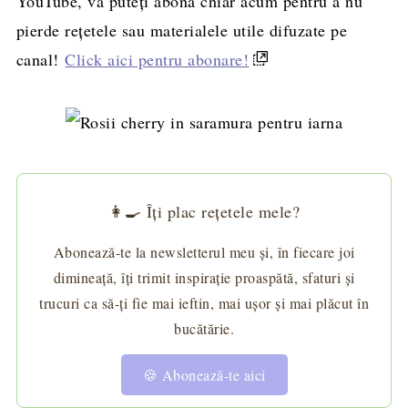
YouTube, vă puteți abona chiar acum pentru a nu
pierde rețetele sau materialele utile difuzate pe
canal!
Click aici pentru abonare!
👩‍🍳 Îți plac rețetele mele?
Abonează-te la newsletterul meu și, în fiecare joi
dimineață, îți trimit inspirație proaspătă, sfaturi și
trucuri ca să-ți fie mai ieftin, mai ușor și mai plăcut în
bucătărie.
🍪 Abonează-te aici