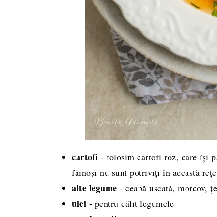
cartofi
- folosim cartofi roz, care își 
făinoși nu sunt potriviți în această rețe
alte legume
- ceapă uscată, morcov, țe
ulei
- pentru călit legumele