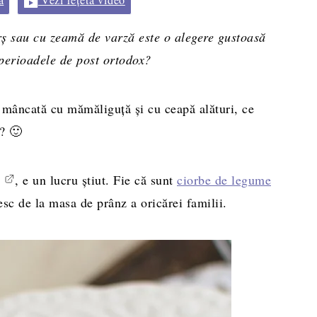
rș sau cu zeamă de varză este o alegere gustoasă
perioadele de post ortodox?
, mâncată cu mămăliguță și cu ceapă alături, ce
a? 🙂
, e un lucru știut. Fie că sunt
ciorbe de legume
esc de la masa de prânz a oricărei familii.