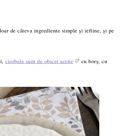
oar de câteva ingrediente simple și ieftine, și pe
ei,
ciorbele sunt de obicei acrite
cu borș, cu