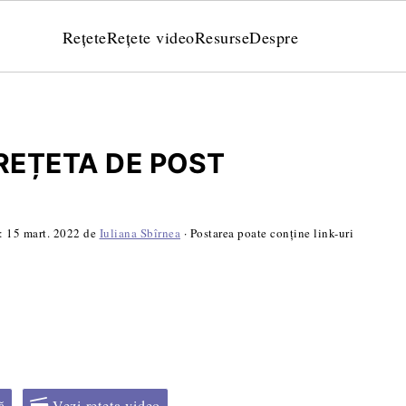
Rețete
Rețete video
Resurse
Despre
 REȚETA DE POST
ă:
15 mart. 2022
de
Iuliana Sbîrnea
· Postarea poate conține link-uri
ă
Vezi rețeta video