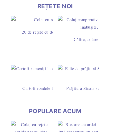
REȚETE NOI
20 de rețete cu dovlecei – idei simple pentru mic dejun, prân
Călire, sotare, rumenire sau prăj
Cartofi rondele la cuptor cu pesto de busuioc și caju - rețet
Prăjitura Sinaia sau Dunăreana cu pa
POPULARE ACUM