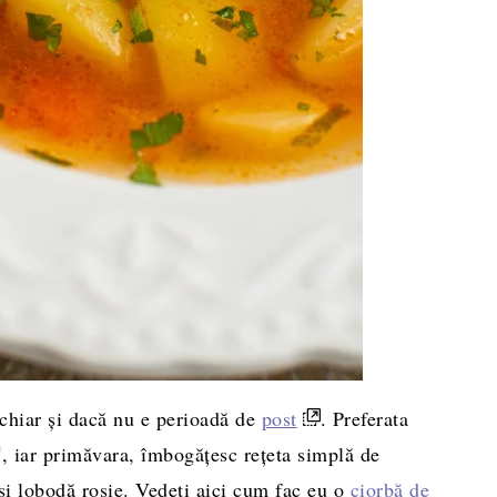
chiar și dacă nu e perioadă de
post
. Preferata
, iar primăvara, îmbogățesc rețeta simplă de
și lobodă roșie. Vedeți aici cum fac eu o
ciorbă de