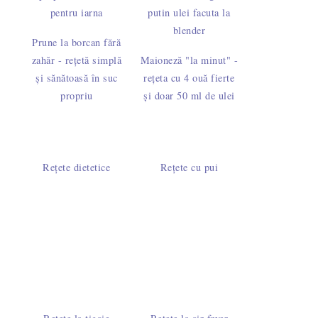
Prune la borcan fără
zahăr - rețetă simplă
Maioneză "la minut" -
și sănătoasă în suc
rețeta cu 4 ouă fierte
propriu
și doar 50 ml de ulei
Rețete dietetice
Rețete cu pui