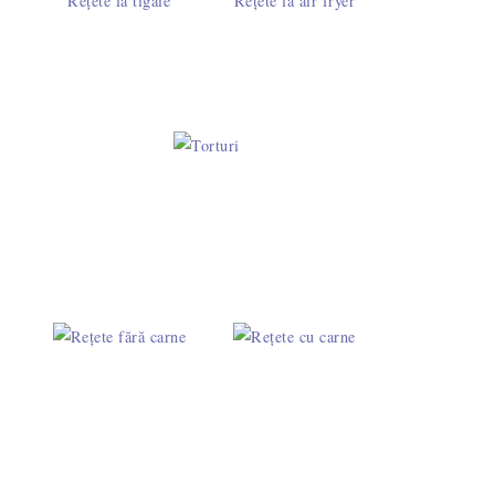
Rețete la tigaie
Rețete la air fryer