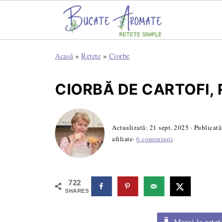
Acasă
»
Retete
»
Ciorbe
CIORBĂ DE CARTOFI,
Actualizată:
21 sept. 2025
· Publicat
afiliate·
6 comentarii
722
SHARES
Mergi la rețet