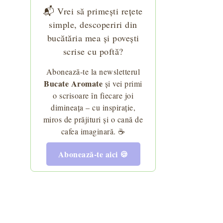
📬 Vrei să primești rețete
simple, descoperiri din
bucătăria mea și povești
scrise cu poftă?
Abonează-te la newsletterul
Bucate Aromate
și vei primi
o scrisoare în fiecare joi
dimineața – cu inspirație,
miros de prăjituri și o cană de
cafea imaginară. ☕
Abonează-te aici 🍪