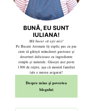
BUNĂ, EU SUNT
IULIANA!
Mă bucur că ești aici!
Pe Bucate Aromate îți explic pas cu pas
cum să gătești mâncăruri gustoase și
deserturi delicioase cu ingrediente
simple și naturale. Găsești aici peste
1300 de rețete, așa că meniul familiei
tale e mereu asigurat!
Despre mine și povestea
blogului