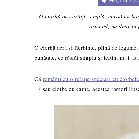
O ciorbă de cartofi, simplă, acrită cu bo
oricând, nu doar în 
O ciorbă acră și fierbinte, plină de legume
bunătate, ce răsfăț simplu și ieftin, nu-i aș
Că
românii au o relație specială cu ciorbele
sau ciorbe cu carne, acestea rareori lips