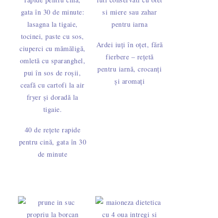
Ardei iuți în oțet, fără
fierbere – rețetă
pentru iarnă, crocanți
și aromați
40 de rețete rapide
pentru cină, gata în 30
de minute