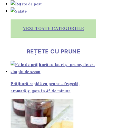
VEZI TOATE CATEGORIILE
REȚETE CU PRUNE
Prăjitură rapidă cu prune – fragedă,
aromată și gata în 45 de minute