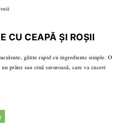
IE CU CEAPĂ ȘI ROȘII
suculente, gătite rapid cu ingrediente simple. O
u un prânz sau cină savuroasă, care va cuceri
t