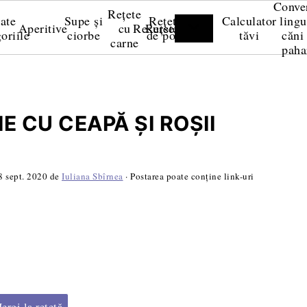
Conve
Rețete
ate
Supe și
Rețete
Calculator
lingu
Aperitive
cu
Resurse
Rețete video
oriile
ciorbe
de post
tăvi
căni 
carne
paha
IE CU CEAPĂ ȘI ROȘII
8 sept. 2020
de
Iuliana Sbîrnea
· Postarea poate conține link-uri
rgi la rețetă