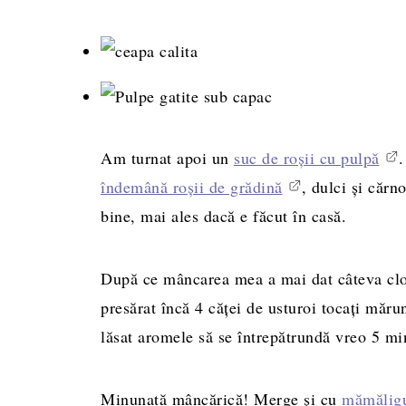
Am turnat apoi un
suc de roșii cu pulpă
.
îndemână roșii de grădină
, dulci și cărn
bine, mai ales dacă e făcut în casă.
După ce mâncarea mea a mai dat câteva cloc
presărat încă 4 căței de usturoi tocați măr
lăsat aromele să se întrepătrundă vreo 5 min
Minunată mâncărică! Merge și cu
mămălig