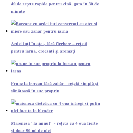
40 de rețete rapide pentru cină, gata în 30 de
minute
Ardei iuți în oțet, fără fierbere – rețetă
pentru iarnă, crocanți și aromați
Prune la borcan fără zahăr - rețetă simplă și
sănătoasă în suc propriu
Maioneză "la minut" - rețeta cu 4 ouă fierte
și doar 50 ml de ulei