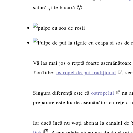
satură și te bucură 🙂
Vă las mai jos o rețetă foarte asemănătoare 
YouTube:
ostropel de pui tradițional
, se
Singura diferență este că
ostropelul
nu ar
preparare este foarte asemănător cu rețeta n
Iar dacă încă nu v-ați abonat la canalul de
link
. Avem rețete video noi de două ori