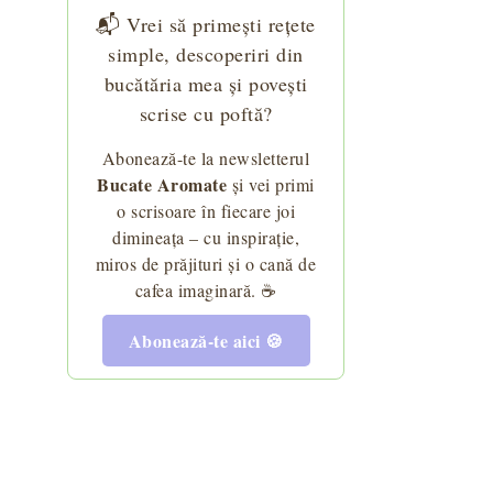
📬 Vrei să primești rețete
simple, descoperiri din
bucătăria mea și povești
scrise cu poftă?
Abonează-te la newsletterul
Bucate Aromate
și vei primi
o scrisoare în fiecare joi
dimineața – cu inspirație,
miros de prăjituri și o cană de
cafea imaginară. ☕
Abonează-te aici 🍪