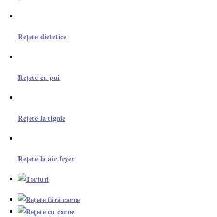
Rețete dietetice
Rețete cu pui
Rețete la tigaie
Rețete la air fryer