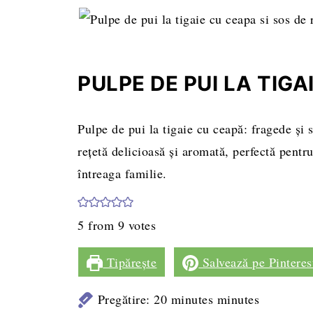
PULPE DE PUI LA TIGA
Pulpe de pui la tigaie cu ceapă: fragede și 
rețetă delicioasă și aromată, perfectă pentr
întreaga familie.
5
from
9
votes
Tipărește
Salvează pe Pinteres
Pregătire:
20
minutes
minutes