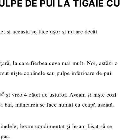
LPE DE PUI LA TIGAIE CU
e, și aceasta se face ușor și nu are decât
ară, la care fierbea ceva mai mult. Noi, astăzi o
avut niște copănele sau pulpe inferioare de pui.
și vreo 4 căței de usturoi. Aveam și niște cozi
u-i bai, mâncarea se face numai cu ceapă uscată.
nelele, le-am condimentat și le-am lăsat să se
apac.