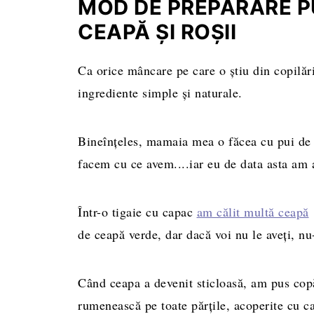
MOD DE PREPARARE PU
CEAPĂ ȘI ROȘII
Ca orice mâncare pe care o știu din copilări
ingrediente simple și naturale.
Bineînțeles, mamaia mea o făcea cu pui de ț
facem cu ce avem....iar eu de data asta am 
Într-o tigaie cu capac
am călit multă ceapă
de ceapă verde, dar dacă voi nu le aveți, n
Când ceapa a devenit sticloasă, am pus copă
rumenească pe toate părțile, acoperite cu c