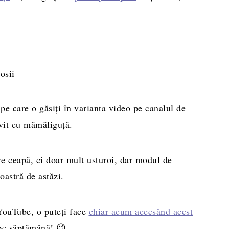
pe care o găsiți în varianta video pe canalul de
rvit cu mămăliguță.
e ceapă, ci doar mult usturoi, dar modul de
oastră de astăzi.
 YouTube, o puteți face
chiar acum accesând acest
 pe săptămână! 😉