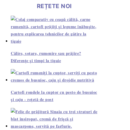
REȚETE NOI
Călire, sotare, rumenire sau prăjire?
Diferențe și timpi la tigaie
Cartofi rondele la cuptor cu pesto de busuioc
și caju - rețetă de post