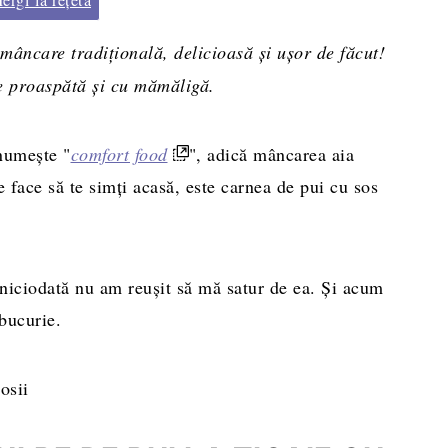
 mâncare tradițională, delicioasă și ușor de făcut!
e proaspătă și cu mămăligă.
numește "
comfort food
", adică mâncarea aia
e face să te simți acasă, este carnea de pui cu sos
niciodată nu am reușit să mă satur de ea. Și acum
bucurie.