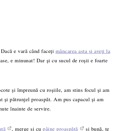
 Dacă e vară când faceți
mâncarea asta și aveți la
oase, e minunat! Dar și cu sucul de roșii e foarte
ote și împreună cu roșiile, am stins focul și am
unt și pătrunjel proaspăt. Am pus capacul și am
ute înainte de servire.
uță
, merge și cu
pâine proaspătă
și bună, te