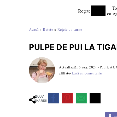
To
Rețete
categ
Acasă
»
Retete
»
Rețete cu carne
PULPE DE PUI LA TIGA
Actualizată:
5 aug. 2024
· Publicată:
afiliate·
Lasă un comentariu
2087
SHARES
Me