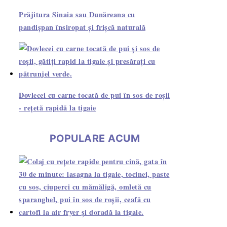
Prăjitura Sinaia sau Dunăreana cu
pandișpan însiropat și frișcă naturală
Dovlecei cu carne tocată de pui în sos de roșii
- rețetă rapidă la tigaie
POPULARE ACUM