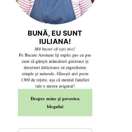
BUNĂ, EU SUNT
IULIANA!
Mă bucur că ești aici!
Pe Bucate Aromate îți explic pas cu pas
cum să gătești mâncăruri gustoase și
deserturi delicioase cu ingrediente
simple și naturale. Găsești aici peste
1300 de rețete, așa că meniul familiei
tale e mereu asigurat!
Despre mine și povestea
blogului