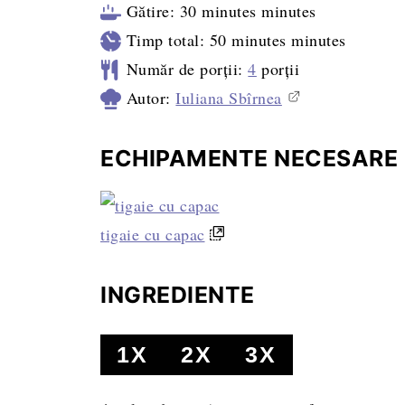
Gătire:
30
minutes
minutes
Timp total:
50
minutes
minutes
Număr de porții:
4
porții
Autor:
Iuliana Sbîrnea
ECHIPAMENTE NECESARE
tigaie cu capac
INGREDIENTE
1X
2X
3X