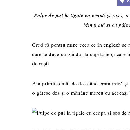
Pulpe de pui la tigaie cu ceapă
și roșii, o
Minunată și cu pâin
Cred că pentru mine ceea ce în engleză se 
care te duce cu gândul la copilărie și care t
de roșii.
Am primit-o atât de des când eram mică și 
o gătesc des și o mănânc mereu cu aceeași 