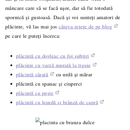
mâncare care să se facă ușor, dar să fie totodată
spornică și gustoasă. Dacă și voi sunteți amatori de
plăcinte, vă las mai jos
câteva rețete de pe blog
pe care le puteți încerca:
plăcintă cu dovleac cu foi subțiri
plăcinte cu varză murată la tigaie
plăcintă sărată
cu urdă și mărar
plăcintă cu spanac și ciuperci
plăcintă cu pește
plăcintă cu leurdă și brânză de capră