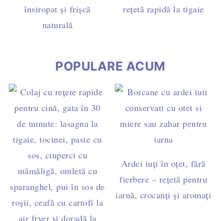
însiropat și frișcă
rețetă rapidă la tigaie
naturală
POPULARE ACUM
Ardei iuți în oțet, fără
fierbere – rețetă pentru
iarnă, crocanți și aromați