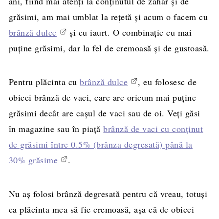
ani, fiind mai atenți la conținutul de zahăr și de
grăsimi, am mai umblat la rețetă și acum o facem cu
brânză dulce
și cu iaurt. O combinație cu mai
puține grăsimi, dar la fel de cremoasă și de gustoasă.
Pentru plăcinta cu
brânză dulce
, eu folosesc de
obicei brânză de vaci, care are oricum mai puține
grăsimi decât are cașul de vaci sau de oi. Veți găsi
în magazine sau în piață
brânză de vaci cu conținut
de grăsimi între 0.5% (brânza degresată) până la
30% grăsime
.
Nu aș folosi brânză degresată pentru că vreau, totuși
ca plăcinta mea să fie cremoasă, așa că de obicei