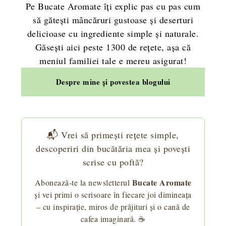
Pe Bucate Aromate îți explic pas cu pas cum
să gătești mâncăruri gustoase și deserturi
delicioase cu ingrediente simple și naturale.
Găsești aici peste 1300 de rețete, așa că
meniul familiei tale e mereu asigurat!
Despre mine și povestea blogului
📬 Vrei să primești rețete simple,
descoperiri din bucătăria mea și povești
scrise cu poftă?
Bucate Aromate
Abonează-te la newsletterul
și vei primi o scrisoare în fiecare joi dimineața
– cu inspirație, miros de prăjituri și o cană de
cafea imaginară. ☕