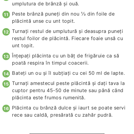
umplutura de brânză și ouă.
Peste brânză puneți din nou ⅓ din foile de
plăcintă unse cu unt topit.
Turnați restul de umplutură și deasupra puneți
restul foilor de plăcintă. Fiecare foaie unsă cu
unt topit.
Înțepați plăcinta cu un băț de frigăruie ca să
poată respira în timpul coacerii.
Bateți un ou și îl subțiați cu cei 50 ml de lapte.
Turnați amestecul peste plăcintă și dați tava la
cuptor pentru 45-50 de minute sau până când
plăcinta este frumos rumenită.
Plăcinta cu brânză dulce și iaurt se poate servi
rece sau caldă, presărată cu zahăr pudră.