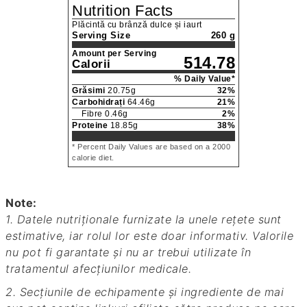
Nutrition Facts
Plăcintă cu brânză dulce și iaurt
Serving Size
260 g
Amount per Serving
514.78
Calorii
% Daily Value*
Grăsimi
20.75
g
32
%
Carbohidrați
64.46
g
21
%
Fibre
0.46
g
2
%
Proteine
18.85
g
38
%
* Percent Daily Values are based on a 2000
calorie diet.
Note:
1. Datele nutriționale furnizate la unele rețete sunt
estimative, iar rolul lor este doar informativ. Valorile
nu pot fi garantate și nu ar trebui utilizate în
tratamentul afecțiunilor medicale.
2. Secțiunile de echipamente și ingrediente de mai