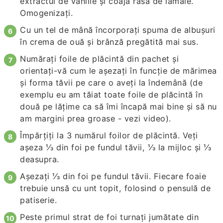
extractul de vanilie și coaja rasă de lămâie.
Omogenizați.
Cu un tel de mână încorporați spuma de albușuri
în crema de ouă și brânză pregătită mai sus.
Numărați foile de plăcintă din pachet și
orientați-vă cum le așezați în funcție de mărimea
și forma tăvii pe care o aveți la îndemână (de
exemplu eu am tăiat toate foile de plăcintă în
două pe lățime ca să îmi încapă mai bine și să nu
am margini prea groase - vezi video).
Împărțiți la 3 numărul foilor de plăcintă. Veți
așeza ⅓ din foi pe fundul tăvii, ⅓ la mijloc și ⅓
deasupra.
Așezați ⅓ din foi pe fundul tăvii. Fiecare foaie
trebuie unsă cu unt topit, folosind o pensulă de
patiserie.
Peste primul strat de foi turnați jumătate din