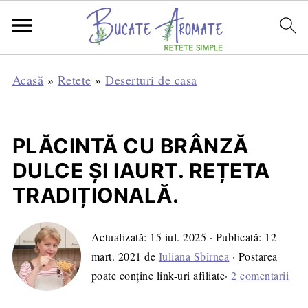
Acasă
»
Retete
»
Deserturi de casa
PLĂCINTĂ CU BRÂNZĂ
DULCE ȘI IAURT. REȚETA
TRADIȚIONALĂ.
Actualizată:
15 iul. 2025
· Publicată:
12
mart. 2021
de
Iuliana Sbîrnea
· Postarea
poate conține link-uri afiliate·
2 comentarii