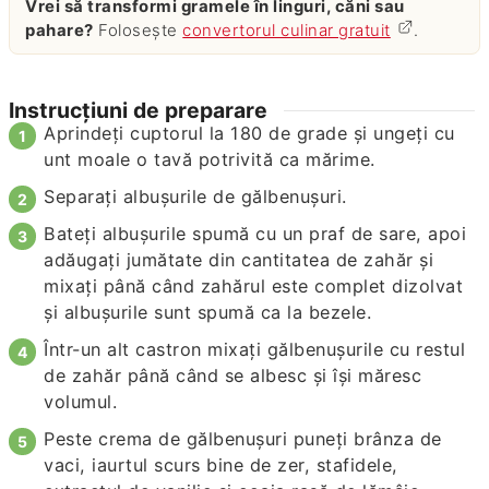
Vrei să transformi gramele în linguri, căni sau
pahare?
Folosește
convertorul culinar gratuit
.
Instrucțiuni de preparare
Aprindeți cuptorul la 180 de grade și ungeți cu
unt moale o tavă potrivită ca mărime.
Separați albușurile de gălbenușuri.
Bateți albușurile spumă cu un praf de sare, apoi
adăugați jumătate din cantitatea de zahăr și
mixați până când zahărul este complet dizolvat
și albușurile sunt spumă ca la bezele.
Într-un alt castron mixați gălbenușurile cu restul
de zahăr până când se albesc și își măresc
volumul.
Peste crema de gălbenușuri puneți brânza de
vaci, iaurtul scurs bine de zer, stafidele,