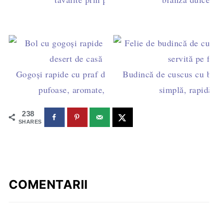
Gogoși rapide cu praf de copt, mere și stafide –
Budincă de cuscus cu brâ
pufoase, aromate, gata în 15 minute
simplă, rapidă ș
238
SHARES
COMENTARII