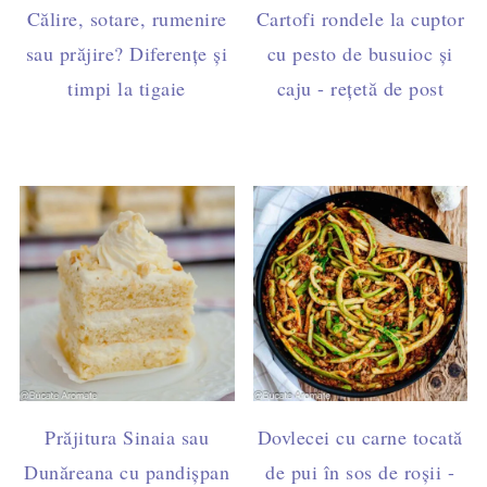
Călire, sotare, rumenire
Cartofi rondele la cuptor
sau prăjire? Diferențe și
cu pesto de busuioc și
timpi la tigaie
caju - rețetă de post
Prăjitura Sinaia sau
Dovlecei cu carne tocată
Dunăreana cu pandișpan
de pui în sos de roșii -