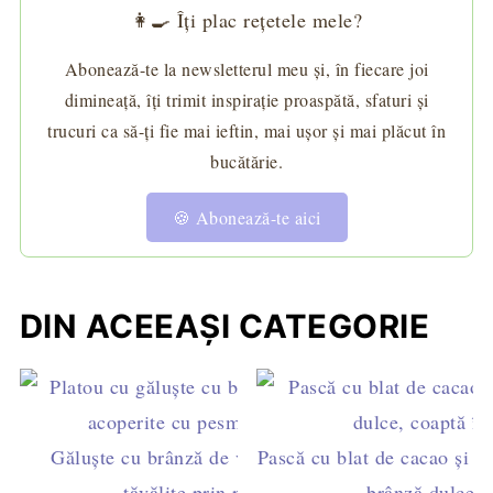
👩‍🍳 Îți plac rețetele mele?
Abonează-te la newsletterul meu și, în fiecare joi
dimineață, îți trimit inspirație proaspătă, sfaturi și
trucuri ca să-ți fie mai ieftin, mai ușor și mai plăcut în
bucătărie.
🍪 Abonează-te aici
DIN ACEEAȘI CATEGORIE
Găluște cu brânză de vaci și căpșuni întregi,
Pască cu blat de cacao și fr
tăvălite prin pesmet vanilat
brânză dulce p