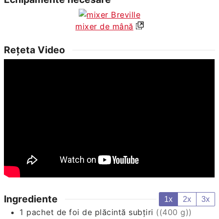
mixer de mână
Rețeta Video
Ingrediente
1x
2x
3x
1
pachet de foi de plăcintă subțiri
((400 g))