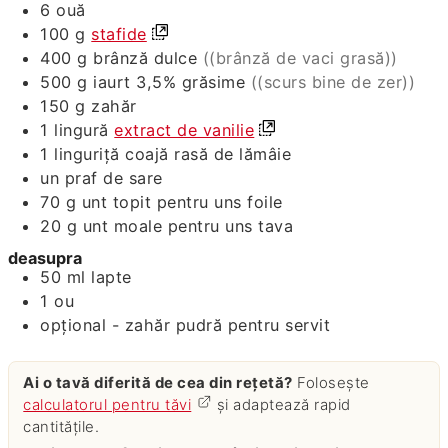
6
ouă
100
g
stafide
400
g
brânză dulce
((brânză de vaci grasă))
500
g
iaurt 3,5% grăsime
((scurs bine de zer))
150
g
zahăr
1
lingură
extract de vanilie
1
linguriță
coajă rasă de lămâie
un praf de sare
70
g
unt topit pentru uns foile
20
g
unt moale pentru uns tava
deasupra
50
ml
lapte
1
ou
opțional - zahăr pudră pentru servit
Ai o tavă diferită de cea din rețetă?
Folosește
calculatorul pentru tăvi
și adaptează rapid
cantitățile.