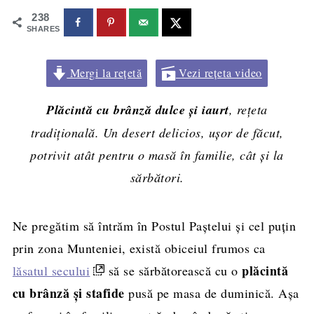
238
SHARES
Mergi la rețetă
Vezi rețeta video
Plăcintă cu brânză dulce și iaurt
, rețeta
tradițională. Un desert delicios, ușor de făcut,
potrivit atât pentru o masă în familie, cât și la
sărbători.
Ne pregătim să întrăm în Postul Paștelui și cel puțin
prin zona Munteniei, există obiceiul frumos ca
plăcintă
lăsatul secului
să se sărbătorească cu o
cu brânză și stafide
pusă pe masa de duminică. Așa