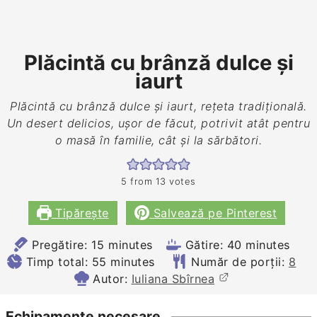
Plăcintă cu brânză dulce și
iaurt
Plăcintă cu brânză dulce și iaurt, rețeta tradițională.
Un desert delicios, ușor de făcut, potrivit atât pentru
o masă în familie, cât și la sărbători.
5
from
13
votes
Tipărește
Salvează pe Pinterest
minutes
minutes
Pregătire:
15
minutes
Gătire:
40
minutes
minutes
Timp total:
55
minutes
Număr de porții:
8
Autor:
Iuliana Sbîrnea
Echipamente necesare