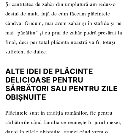
Și cantitatea de zahăr din umplutură am redus-o
destul de mult, față de cum făceam plăcintele
cândva. Oricum, mai avem zahăr și în stafide și ne
mai "păcălim" și cu praf de zahăr pudră presărat la
final, deci per total plăcinta noastră va fi, totuși
suficient de dulce.
ALTE IDEI DE PLĂCINTE
DELICIOASE PENTRU
SĂRBĂTORI SAU PENTRU ZILE
OBIȘNUITE
Plăcintele sunt în tradiția românilor, fie pentru
sărbătorile când familia se reunește în jurul mesei,
dar și în zilele obișnuite, atunci când vrem o