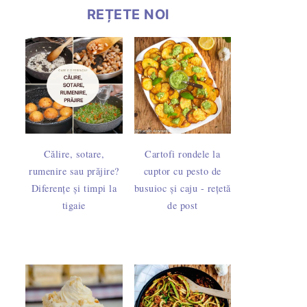
REȚETE NOI
Călire, sotare,
Cartofi rondele la
rumenire sau prăjire?
cuptor cu pesto de
Diferențe și timpi la
busuioc și caju - rețetă
tigaie
de post