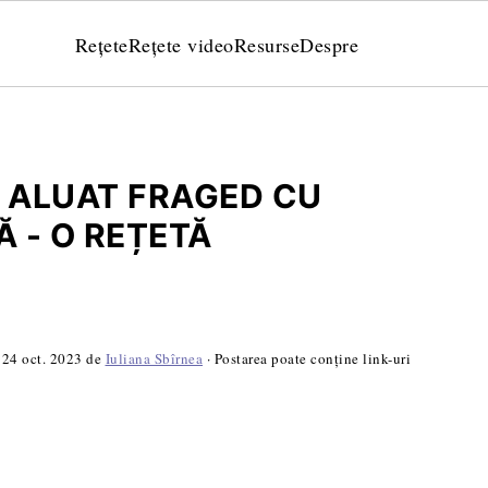
Rețete
Rețete video
Resurse
Despre
I ALUAT FRAGED CU
 - O REȚETĂ
:
24 oct. 2023
de
Iuliana Sbîrnea
· Postarea poate conține link-uri