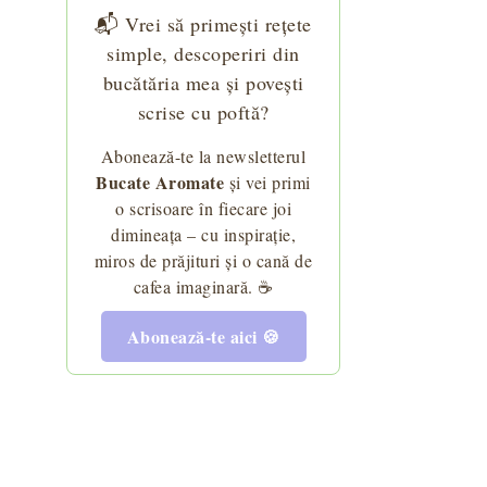
📬 Vrei să primești rețete
simple, descoperiri din
bucătăria mea și povești
scrise cu poftă?
Abonează-te la newsletterul
Bucate Aromate
și vei primi
o scrisoare în fiecare joi
dimineața – cu inspirație,
miros de prăjituri și o cană de
cafea imaginară. ☕
Abonează-te aici 🍪