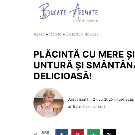
Acasă
»
Retete
»
Deserturi de casa
PLĂCINTĂ CU MERE Ș
UNTURĂ ȘI SMÂNTÂNĂ
DELICIOASĂ!
Actualizată:
12 oct. 2025
· Publicată
afiliate·
5 comentarii
566