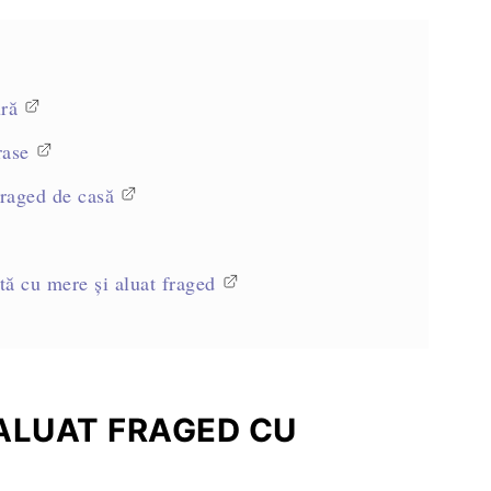
ură
rase
fraged de casă
tă cu mere și aluat fraged
eparare
 ALUAT FRAGED CU