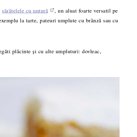
u
sărățelele cu untură
, un aluat foarte versatil pe
e exemplu la tarte, pateuri umplute cu brânză sau cu
găti plăcinte și cu alte umpluturi: dovleac,