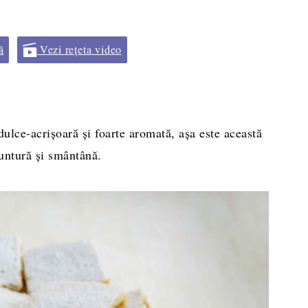
ă
Vezi rețeta video
ulce-acrișoară și foarte aromată, așa este această
untură și smântână.