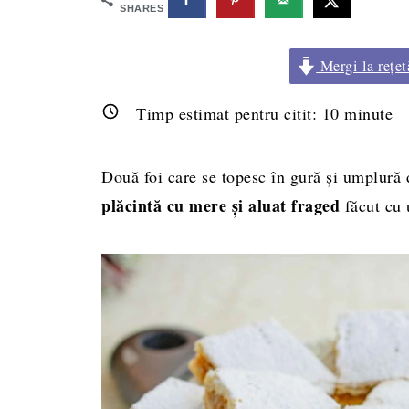
SHARES
Mergi la rețet
Timp estimat pentru citit:
10
minute
Două foi care se topesc în gură și umplură d
plăcintă cu mere și aluat fraged
făcut cu 