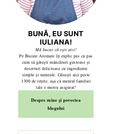
BUNĂ, EU SUNT
IULIANA!
Mă bucur că ești aici!
Pe Bucate Aromate îți explic pas cu pas
cum să gătești mâncăruri gustoase și
deserturi delicioase cu ingrediente
simple și naturale. Găsești aici peste
1300 de rețete, așa că meniul familiei
tale e mereu asigurat!
Despre mine și povestea
blogului