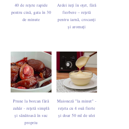
40 de rețete rapide
Ardei iuți în oțet, fără
pentru cină, gata în 30
fierbere – rețetă
de minute
pentru iarnă, crocanți
și aromați
Prune la borcan fără
Maioneză "la minut" -
zahăr - rețetă simplă
rețeta cu 4 ouă fierte
și sănătoasă în suc
și doar 50 ml de ulei
propriu