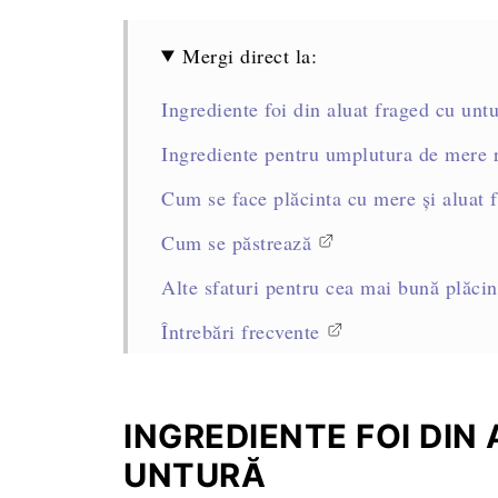
Mergi direct la:
Ingrediente foi din aluat fraged cu unt
Ingrediente pentru umplutura de mere 
Cum se face plăcinta cu mere și aluat 
Cum se păstrează
Alte sfaturi pentru cea mai bună plăcin
Întrebări frecvente
Alte rețete delicioase cu mere
Rețeta completă, cantități și mod de pr
INGREDIENTE FOI DIN
UNTURĂ