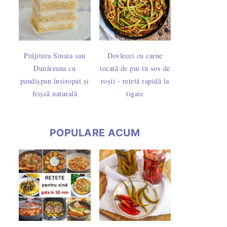
Prăjitura Sinaia sau
Dovlecei cu carne
Dunăreana cu
tocată de pui în sos de
pandișpan însiropat și
roșii - rețetă rapidă la
frișcă naturală
tigaie
POPULARE ACUM