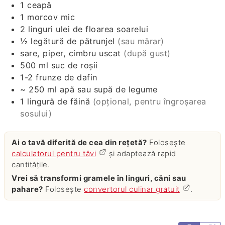
1
ceapă
1
morcov mic
2
linguri
ulei de floarea soarelui
½
legătură de pătrunjel
(sau mărar)
sare, piper, cimbru uscat
(după gust)
500
ml
suc de roșii
1-2
frunze de dafin
~ 250 ml apă sau supă de legume
1
lingură
de făină
(opțional, pentru îngroșarea
sosului)
Ai o tavă diferită de cea din rețetă?
Folosește
calculatorul pentru tăvi
și adaptează rapid
cantitățile.
Vrei să transformi gramele în linguri, căni sau
pahare?
Folosește
convertorul culinar gratuit
.