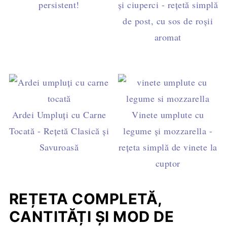
persistent!
și ciuperci - rețetă simplă
de post, cu sos de roșii
aromat
Ardei Umpluți cu Carne
Vinete umplute cu
Tocată - Rețetă Clasică și
legume și mozzarella -
Savuroasă
rețeta simplă de vinete la
cuptor
REȚETA COMPLETĂ,
CANTITĂȚI ȘI MOD DE