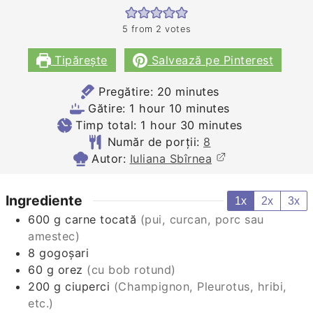
5
from
2
votes
Tipărește
Salvează pe Pinterest
minutes
Pregătire:
20
minutes
hour
minutes
Gătire:
1
hour
10
minutes
hour
minutes
Timp total:
1
hour
30
minutes
Număr de porții:
8
Autor:
Iuliana Sbîrnea
Ingrediente
1x
2x
3x
600
g
carne tocată
(pui, curcan, porc sau
amestec)
8
gogoșari
60
g
orez
(cu bob rotund)
200
g
ciuperci
(Champignon, Pleurotus, hribi,
etc.)