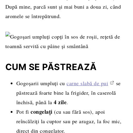
După mine, parcă sunt și mai buni a doua zi, când
aromele se întrepătrund.
CUM SE PĂSTREAZĂ
Gogoșarii umpluți cu
carne slabă de pui
se
păstrează foarte bine la frigider, în caserolă
4 zile
închisă, până la
.
congelați
Pot fi
(cu sau fără sos), apoi
reîncălziți la cuptor sau pe aragaz, la foc mic,
direct din congelator.