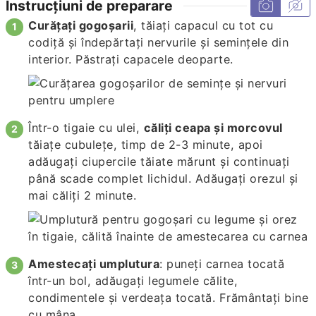
Instrucțiuni de preparare
Curățați gogoșarii
, tăiați capacul cu tot cu
codiță și îndepărtați nervurile și semințele din
interior. Păstrați capacele deoparte.
Într-o tigaie cu ulei,
căliți ceapa și morcovul
tăiațe cubulețe, timp de 2-3 minute, apoi
adăugați ciupercile tăiate mărunt și continuați
până scade complet lichidul. Adăugați orezul și
mai căliți 2 minute.
Amestecați umplutura
: puneți carnea tocată
într-un bol, adăugați legumele călite,
condimentele și verdeața tocată. Frământați bine
cu mâna.