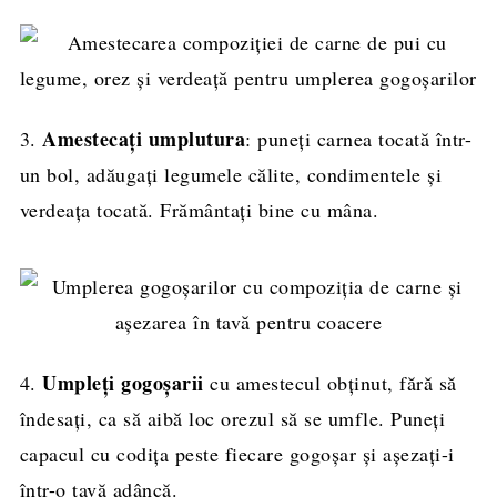
Amestecați umplutura
3.
: puneți carnea tocată într-
un bol, adăugați legumele călite, condimentele și
verdeața tocată. Frământați bine cu mâna.
Umpleți gogoșarii
4.
cu amestecul obținut, fără să
îndesați, ca să aibă loc orezul să se umfle. Puneți
capacul cu codița peste fiecare gogoșar și așezați-i
într-o tavă adâncă.