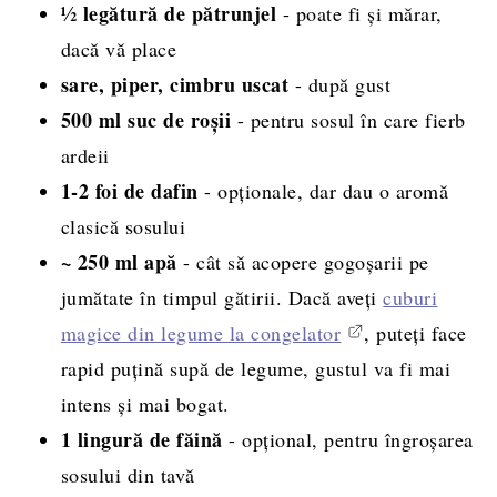
½ legătură de pătrunjel
- poate fi și mărar,
dacă vă place
sare, piper, cimbru uscat
- după gust
500 ml suc de roșii
- pentru sosul în care fierb
ardeii
1-2 foi de dafin
- opționale, dar dau o aromă
clasică sosului
~ 250 ml
apă
- cât să acopere gogoșarii pe
jumătate în timpul gătirii. Dacă aveți
cuburi
magice din legume la congelator
, puteți face
rapid puțină supă de legume, gustul va fi mai
intens și mai bogat.
1 lingură de făină
- opțional, pentru îngroșarea
sosului din tavă