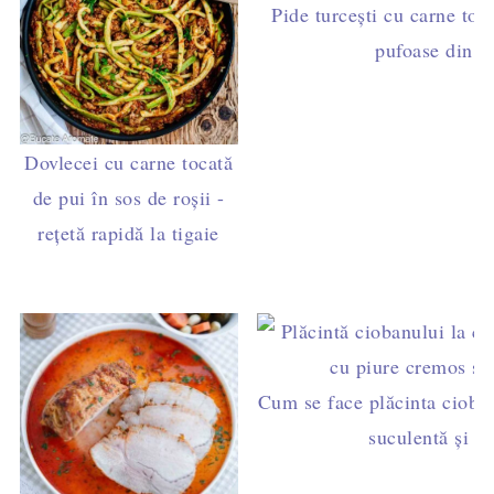
Pide turcești cu carne toca
pufoase din 5
Dovlecei cu carne tocată
de pui în sos de roșii -
rețetă rapidă la tigaie
Cum se face plăcinta cioban
suculentă și p