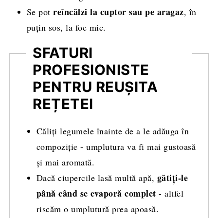
reîncălzi la cuptor sau pe aragaz
Se pot
, în
puțin sos, la foc mic.
SFATURI
PROFESIONISTE
PENTRU REUȘITA
REȚETEI
Căliți legumele înainte de a le adăuga în
compoziție - umplutura va fi mai gustoasă
și mai aromată.
gătiți-le
Dacă ciupercile lasă multă apă,
până când se evaporă complet
- altfel
riscăm o umplutură prea apoasă.