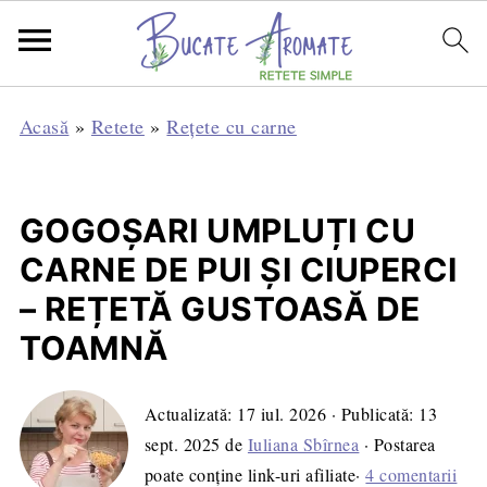
Acasă
»
Retete
»
Rețete cu carne
GOGOȘARI UMPLUȚI CU
CARNE DE PUI ȘI CIUPERCI
– REȚETĂ GUSTOASĂ DE
TOAMNĂ
Actualizată:
17 iul. 2026
· Publicată:
13
sept. 2025
de
Iuliana Sbîrnea
· Postarea
poate conține link-uri afiliate·
4 comentarii