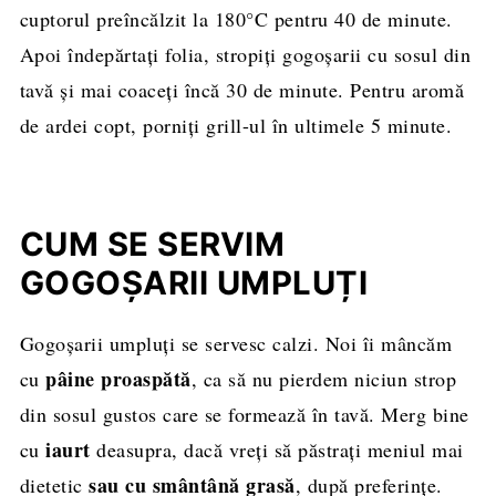
cuptorul preîncălzit la 180°C pentru 40 de minute.
Apoi îndepărtați folia, stropiți gogoșarii cu sosul din
tavă și mai coaceți încă 30 de minute. Pentru aromă
de ardei copt, porniți grill-ul în ultimele 5 minute.
CUM SE SERVIM
GOGOȘARII UMPLUȚI
Gogoșarii umpluți se servesc calzi. Noi îi mâncăm
pâine proaspătă
cu
, ca să nu pierdem niciun strop
din sosul gustos care se formează în tavă. Merg bine
iaurt
cu
deasupra, dacă vreți să păstrați meniul mai
sau cu smântână grasă
dietetic
, după preferințe.