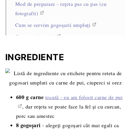
Mod de preparare - rețeta pas cu pas (cu
fotografii)
Cum se servim gogoșarii umpluți
Cum se păstrează
Sfaturi profesioniste pentru reușita rețetei
INGREDIENTE
Întrebări frecvente
Rețete asemănătoare
Rețeta completă, cantități și mod de
preparare
600 g carne
tocată - eu am folosit carne de pui
, dar rețeta se poate face la fel și cu curcan,
porc sau amestec
8 gogoșari
- alegeți gogoșari cât mai egali ca