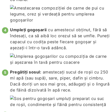
Umpleți gogoșarii
cu amestecul obținut, fără să
îndesați, ca să aibă loc orezul să se umfle. Puneți
capacul cu codița peste fiecare gogoșar și
așezați-i într-o tavă adâncă.
Pregătiți sosul:
amestecați sucul de roșii cu 250
ml apă (sau supă), sare, piper, dafin și cimbru.
Dacă doriți un sos mai gros, adăugați și o lingură
de făină dizolvată în apă rece.