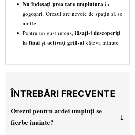
Nu îndesați prea tare umplutura
în
gogoșari. Orezul are nevoie de spațiu să se
umfle.
lăsați-i descoperiți
Pentru un gust intens,
la final și activați grill-ul
câteva minute.
ÎNTREBĂRI FRECVENTE
Orezul pentru ardei umpluți se
fierbe înainte?
Nu, se adaugă crud, dar se călește puțin