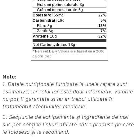
Grăsimi polinesaturate
3
g
Grăsimi monosaturate
6
g
Colesterol
65
mg
22
%
Carbohidrați
16
g
5
%
Fibre
3
g
13
%
Zahăr
6
g
7
%
Proteine
16
g
32
%
Net Carbohydrates
13
g
* Percent Daily Values are based on a 2000
calorie diet.
Note:
1. Datele nutriționale furnizate la unele rețete sunt
estimative, iar rolul lor este doar informativ. Valorile
nu pot fi garantate și nu ar trebui utilizate în
tratamentul afecțiunilor medicale.
2. Secțiunile de echipamente și ingrediente de mai
sus pot conține linkuri afiliate către produse pe care
le folosesc și le recomand.