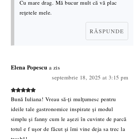
Cu mare drag. Mă bucur mult că vă plac
rețetele mele.
RĂSPUNDE
Elena Popescu
a zis
septembrie 18, 2025 at 3:15 pm
Bună Iuliana! Vreau să-ți mulțumesc pentru
ideile tale gastronomice inspirate și modul
simplu și fanny cum le așezi în cuvinte de parcă
totul e f ușor de făcut și îmi vine deja sa trec la
treabă!