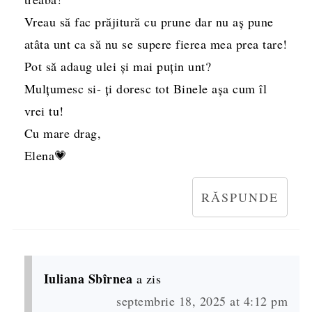
Vreau să fac prăjitură cu prune dar nu aș pune
atâta unt ca să nu se supere fierea mea prea tare!
Pot să adaug ulei și mai puțin unt?
Mulțumesc si- ți doresc tot Binele așa cum îl
vrei tu!
Cu mare drag,
Elena💗
RĂSPUNDE
Iuliana Sbîrnea
a zis
septembrie 18, 2025 at 4:12 pm