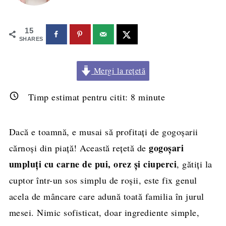
15
SHARES
Mergi la rețetă
Timp estimat pentru citit:
8
minute
Dacă e toamnă, e musai să profitați de gogoșarii
gogoșari
cărnoși din piață! Această rețetă de
umpluți cu carne de pui, orez și ciuperci
, gătiți la
cuptor într-un sos simplu de roșii, este fix genul
acela de mâncare care adună toată familia în jurul
mesei. Nimic sofisticat, doar ingrediente simple,