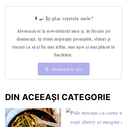
👩‍🍳 Îți plac rețetele mele?
Abonează-te la newsletterul meu și, în fiecare joi
dimineață, îți trimit inspirație proaspătă, sfaturi și
trucuri ca să-ți fie mai ieftin, mai ușor și mai plăcut în
bucătărie.
🍪 Abonează-te aici
DIN ACEEAȘI CATEGORIE