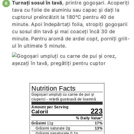
Turnați sosul în tavă
, printre gogoșari. Acoperiți
tava cu folie de aluminiu sau capac și dați la
cuptorul preîncălzit la 180°C pentru 40 de
minute. Apoi îndepărtați folia, stropiți gogoșarii
cu sosul din tavă și mai coaceți încă 30 de
minute. Pentru aromă de ardei copt, porniți grill-
ul în ultimele 5 minute.
Nutrition Facts
Gogoșari umpluți cu carne de pui și
ciuperci - rețetă gustoasă de toamnă
Amount per Serving
223
Calorii
% Daily Value*
Grăsimi
11
g
17
%
Grăsimi saturate
2
g
13
%
Grăsimi nesaturate
0.1
g