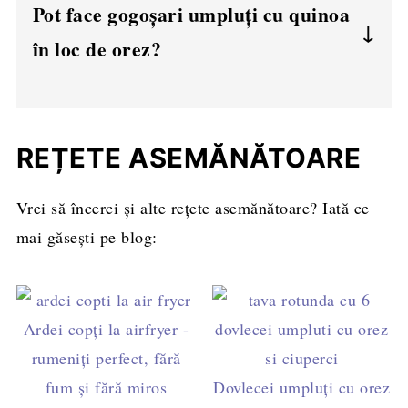
Pot face gogoșari umpluți cu quinoa
înainte împreună cu legumele.
în loc de orez?
Da, dar fierbeți quinoa înainte și adăugați-o
direct în compoziție.
REȚETE ASEMĂNĂTOARE
Vrei să încerci și alte rețete asemănătoare? Iată ce
mai găsești pe blog:
Ardei copți la airfryer -
rumeniți perfect, fără
fum și fără miros
Dovlecei umpluţi cu orez