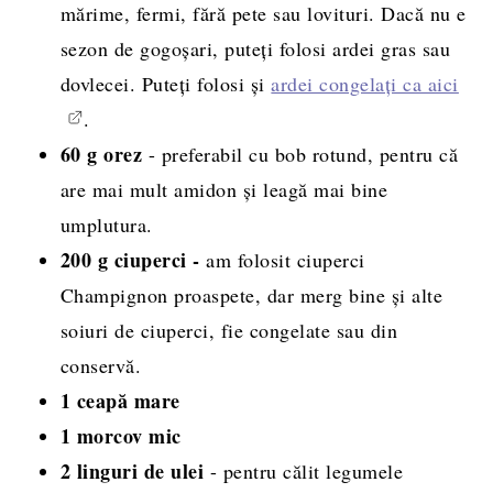
mărime, fermi, fără pete sau lovituri. Dacă nu e
sezon de gogoșari, puteți folosi ardei gras sau
dovlecei. Puteți folosi și
ardei congelați ca aici
.
60 g orez
- preferabil cu bob rotund, pentru că
are mai mult amidon și leagă mai bine
umplutura.
200 g ciuperci -
am folosit ciuperci
Champignon proaspete, dar merg bine și alte
soiuri de ciuperci, fie congelate sau din
conservă.
1 ceapă mare
1 morcov mic
2 linguri de ulei
- pentru călit legumele