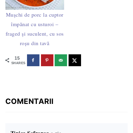
Mușchi de porc la cuptor
împănat cu usturoi –
fraged și suculent, cu sos
roșu din tavă
15
SHARES
COMENTARII
Zinica Sofronea
a zis