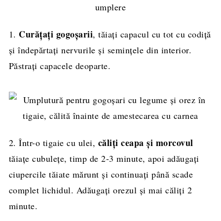
Curățați gogoșarii
1.
, tăiați capacul cu tot cu codiță
și îndepărtați nervurile și semințele din interior.
Păstrați capacele deoparte.
căliți ceapa și morcovul
2. Într-o tigaie cu ulei,
tăiațe cubulețe, timp de 2-3 minute, apoi adăugați
ciupercile tăiate mărunt și continuați până scade
complet lichidul. Adăugați orezul și mai căliți 2
minute.