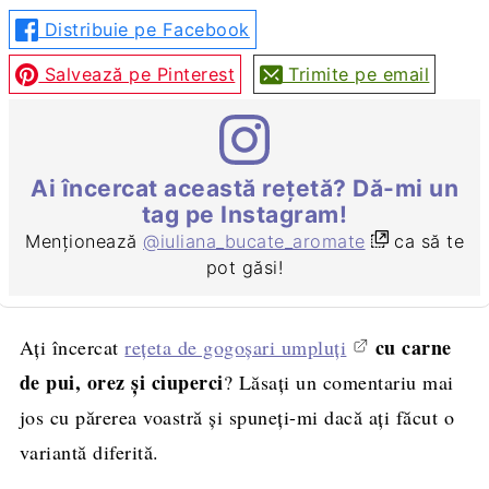
Distribuie pe Facebook
Salvează pe Pinterest
Trimite pe email
Ai încercat această rețetă? Dă-mi un
tag pe Instagram!
Menționează
@iuliana_bucate_aromate
ca să te
pot găsi!
cu carne
Ați încercat
rețeta de gogoșari umpluți
de pui, orez și ciuperci
? Lăsați un comentariu mai
jos cu părerea voastră și spuneți-mi dacă ați făcut o
variantă diferită.