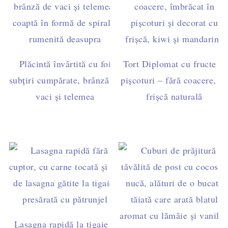
Plăcintă învârtită cu foi
Tort Diplomat cu fructe și
subțiri cumpărate, brânză de
pișcoturi – fără coacere, cu
vaci și telemea
frișcă naturală
Lasagna rapidă la tigaie –