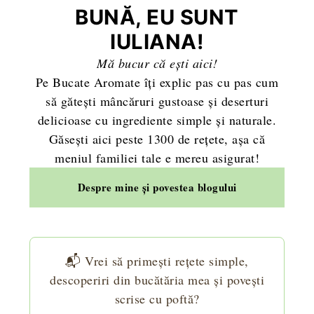
BUNĂ, EU SUNT
IULIANA!
Mă bucur că ești aici!
Pe Bucate Aromate îți explic pas cu pas cum
să gătești mâncăruri gustoase și deserturi
delicioase cu ingrediente simple și naturale.
Găsești aici peste 1300 de rețete, așa că
meniul familiei tale e mereu asigurat!
Despre mine și povestea blogului
📬 Vrei să primești rețete simple,
descoperiri din bucătăria mea și povești
scrise cu poftă?