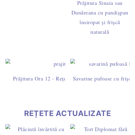
Prăjitura Sinaia sau
Dunăreana cu pandișpan
însiropat și frișcă
naturală
Prăjitura Ora 12 - Rețetă ușoară cu blat de cacao, fri
Savarine pufoase cu frișcă 
ciocolată
REȚETE ACTUALIZATE