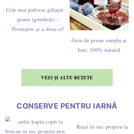
Cele mai pufoase găluște cu
prune (gomboți) –
Proaspete și a doua zi!
Gem de prune simplu și
bun, 100% natural
VEZI ȘI ALTE REȚETE
CONSERVE PENTRU IARNĂ
Roșii în suc propriu la