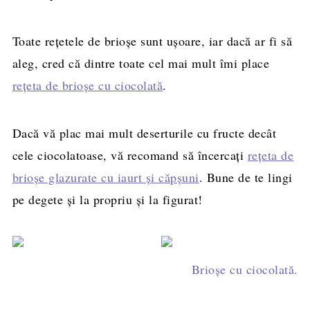
Toate rețetele de brioșe sunt ușoare, iar dacă ar fi să
aleg, cred că dintre toate cel mai mult îmi place
rețeta de brioșe cu ciocolată
.
Dacă vă plac mai mult deserturile cu fructe decât
cele ciocolatoase, vă recomand să încercați
rețeta de
brioșe glazurate cu iaurt și căpșuni
. Bune de te lingi
pe degete și la propriu și la figurat!
Brioșe cu ciocolată. R
Brioșe cu af