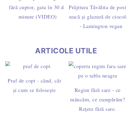
fără cuptor, gata în 30 de
Prăjitura Tăvălita de post c
minute (VIDEO)
nucă și glazură de ciocolat
- Lamington vegan
ARTICOLE UTILE
Praf de copt - când, cât
și cum se folosește
Regim fără sare - ce
mâncăm, ce cumpărăm?
Rețete fără sare.