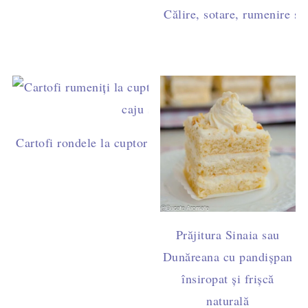
Călire, sotare, rumenire sau
Cartofi rondele la cuptor cu pesto de busuioc și caju - 
post
Prăjitura Sinaia sau
Dunăreana cu pandișpan
însiropat și frișcă
naturală