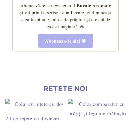
Bucate Aromate
Abonează-te la newsletterul
și vei primi o scrisoare în fiecare joi dimineața
– cu inspirație, miros de prăjituri și o cană de
cafea imaginară. ☕
Abonează-te aici 🍪
REȚETE NOI
20 de rețete cu dovlecei – idei simple pentru mic dejun,
cină