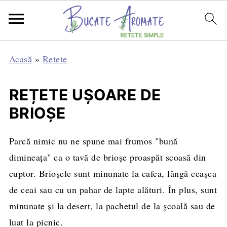
Acasă
»
Retete
REȚETE UȘOARE DE
BRIOȘE
Parcă nimic nu ne spune mai frumos "bună
dimineața" ca o tavă de brioșe proaspăt scoasă din
cuptor. Brioșele sunt minunate la cafea, lângă ceașca
de ceai sau cu un pahar de lapte alături. În plus, sunt
minunate și la desert, la pachetul de la școală sau de
luat la picnic.