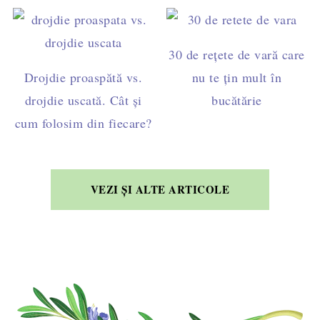
30 de rețete de vară care
Drojdie proaspătă vs.
nu te țin mult în
drojdie uscată. Cât și
bucătărie
cum folosim din fiecare?
VEZI ȘI ALTE ARTICOLE
FOOTER