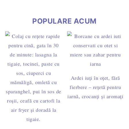
POPULARE ACUM
Ardei iuți în oțet, fără
fierbere – rețetă pentru
iarnă, crocanți și aromați