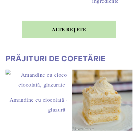
ingrediente
ALTE REȚETE
PRĂJITURI DE COFETĂRIE
Amandine cu ciocolată – rețetă ușoară de casă, cu ga
glazură simplă (fără fondant)